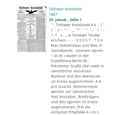
Teltower Kreisblatt
1887
25. Januar , Seite 1
"...Teltower Kreisblattk k k - '/ '
) ' , v '- ' -' . ., '"" ' ' "- '..- ' i '. -
? .* . v .. ,-A Tendwer Tendw
erschein - - - ´- ll ll ll S * . * S b
Mas Dotmerstaas und Mas, A
Sonnabends . unemen :epreio
1 ar e5 i waden in der
Erpeditione Berlin W. ,
Potsdamer Snaße 26d sowie in
sämmtlicher Annoncen-
Burenur und den Aeenturen
un Kreise augennrmnen. A A
pro Quartal. Abonnerneuts
werden von sämmuichen
Post'Anstalten, Briefträgern
und den vgenten im Kreise
angenommen. Prei der
einfacher PrtwZekle A v m S