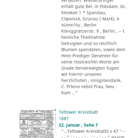
verlaufen. Wiederbringer
erhält gute Bel. in Potsdam, Gr.
Kleokon 1 * Spandau,
Cöpenick, Grünau ( Mark), b
oUmn1tu , Berlin
Königgrätzerstr. 9 , Berlin, .-- t
henliche Theilnahme
betrugten und so reichlich
Blumen spendeten, sowie dem
Hmn Prediger Denenter für
seine rtostreichtn Worte am
Grade derverewigten fugen
wir hiernir unseren
herzlichsten , innigstendank.
C. Prleno nebst Frau, Neu -
Kam ..."
Teltower Kreisblatt
1887
22. Januar , Seite 7
"...Teltower KreisblattS v 47 '- -
- - " ' ' - - - ' -. ' ' - ' -.-." agarm