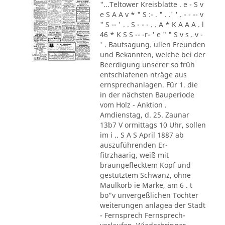
"...Teltower Kreisblatte . e - S v
e S A A v * " S :- . " . .' ' . - - -- v
" S -- ' . . S - - - . . A * K A A A . l
46 * K S S -- -r- ' e " " S v s . v -
' . Bautsagung. ullen Freunden
und Bekannten, welche bei der
Beerdigung unserer so früh
entschlafenen nträge aus
ernsprechanlagen. Für 1. die
in der nächsten Bauperiode
vom Holz - Anktion .
Amdienstag, d. 25. Zaunar
13b7 V ormittags 10 Uhr, sollen
im i .. S A S April 1887 ab
auszuführenden Er-
fitrzhaarig, weiß mit
braungeflecktem Kopf und
gestutztem Schwanz, ohne
Maulkorb ie Marke, am 6 . t
bo"v unvergeßlichen Tochter
weiterungen anlagea der Stadt
- Fernsprech Fernsprech-