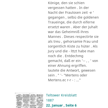
Könige, den sie schien
vergessen hatten . In der
Nacht der Fraulosen zeit -e '
gegangen , selbü die goldenen
Traueinge, die durch eiferne
ersetzt waren . Aber der Juhalt
war das Geheimniß ihres
Mannes . Dieses respectirte sie
als treu , gehorsamie Frau und
sorgentlich Kiste zu hüter . Als
Jury und die - lttzt habe man
noch die . Entdechmg
gemacht, daß er ein '-- , , ' von
einer Ahnung ergriffen.
lautete die Antwort, gewesen
sein . " '- "Mertens oder
Mertens.ec r-r - : ..."
Teltower Kreisblatt
1887
22. Januar , Seite 6