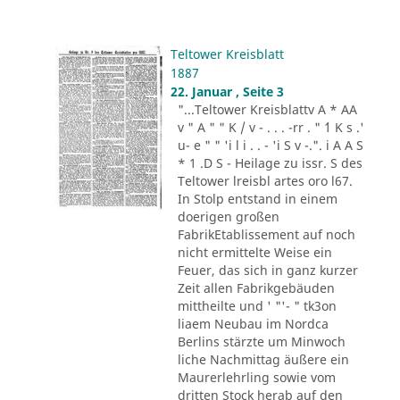
Teltower Kreisblatt
1887
22. Januar , Seite 3
"...Teltower Kreisblattv A * AA
v " A " " K / v - . . . -rr . " ´1 K s .'
u- e " " 'i l i . . - 'i S v -.". i A A S
* 1 .D S - Heilage zu issr. S des
Teltower lreisbl artes oro l67.
In Stolp entstand in einem
doerigen großen
FabrikEtablissement auf noch
nicht ermittelte Weise ein
Feuer, das sich in ganz kurzer
Zeit allen Fabrikgebäuden
mittheilte und ' "'- " tk3on
liaem Neubau im Nordca
Berlins stärzte um Minwoch
liche Nachmittag äußere ein
Maurerlehrling sowie vom
dritten Stock herab auf den