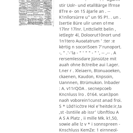
stir Uolr- und etall8ärge lfrnse
8Tre e- on 15 äJarle an . --
K1nllorsürre u" un 95 P1. . un .
Isertie 8üre ulir unen o1me
17lnr 17lnr. l,nttclieltt belin ,
ietIegtr 4l, Doloorut10nort und
1n1tero Auoatatrum ' :ter :e
kèrtig n socori5oen 7'runoport.
-, " .'-'la - " ' " " - " ', -- ,-- . A
rersemlessdare Jünsütze mit
auah ohne 8ctreibe aui l.ager.
t.ner r . Xleiaern, 8tonuaoeken,
ckaenen, Kaudon, Knpsoin,
Uannnen, 8trümukon. lnbader
: A. v11rQOA . secnepcoeb
Kncnluss lro . 0164. vcan3pon
naoh voborein1cunst anad froi.
S * L0d1ic´ctre Hol e'heitde:ir,ta
,st -Isntiile ab issr' Ubnftlou A
A S A Platz , ii mille Mk. k1,50,
sowie alle lz v * i sonnspreen -
Knschluss KemZe: 1 eirnneol-