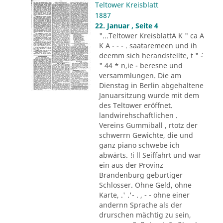
Teltower Kreisblatt
1887
22. Januar , Seite 4
"...Teltower KreisblattA K " ca A
K A - - - . saataremeen und ih
deemm sich herandstellte, t " ´-
" 44 * n,ie - beresne und
versammlungen. Die am
Dienstag in Berlin abgehaltene
Januarsitzung wurde mit dem
des Teltower eröffnet.
landwirehschaftlichen .
Vereins Gummiball , rtotz der
schwerrn Gewichte, die und
ganz piano schwebe ich
abwärts. !i ll Seiffahrt und war
ein aus der Provinz
Brandenburg geburtiger
Schlosser. Ohne Geld, ohne
Karte, .' .'- . , - - ohne einer
andernn Sprache als der
drurschen mächtig zu sein,