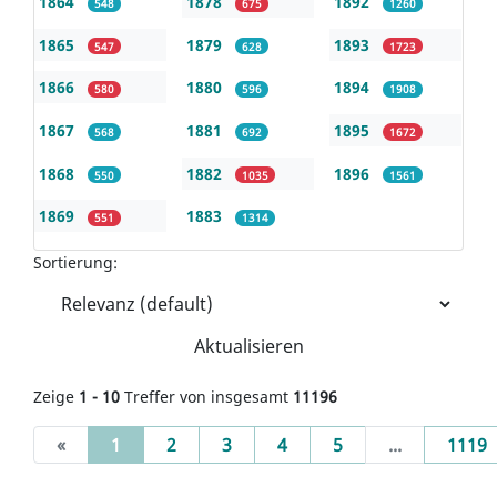
1864
1878
1892
548
675
1260
1865
1879
1893
547
628
1723
1866
1880
1894
580
596
1908
1867
1881
1895
568
692
1672
1868
1882
1896
550
1035
1561
1869
1883
551
1314
Sortierung:
Aktualisieren
Zeige
1 - 10
Treffer von insgesamt
11196
(current)
«
1
2
3
4
5
...
1119