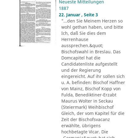
Neueste Mitteilungen
1887
22. Januar , Seite 3
"...den Sie Meinem Herzen so
wohl gethan haben, und bitte
Ich, daß Sie dies dem
Herrenhause
aussprechen.&quot;
Bischofswahl in Breslau. Das
Domcapitel hat die
Candidatenliste aufgestellt
und der Regierung
eingereicht. Auf ihr sollen sich
u. A. befinden: Bischof Haffner
von Mainz, Bischof Kopp von
Fulda, Benediktiner-Erzabt
Maurus Wolter in Seckau
(Steiermark) Weihbischof
Gleich, der vom Kapitel für die
Zeit der Bischofsvacanz
erwählte, übrigens
hochbetagte Vicar. Die
„Germania&quot; hat sich