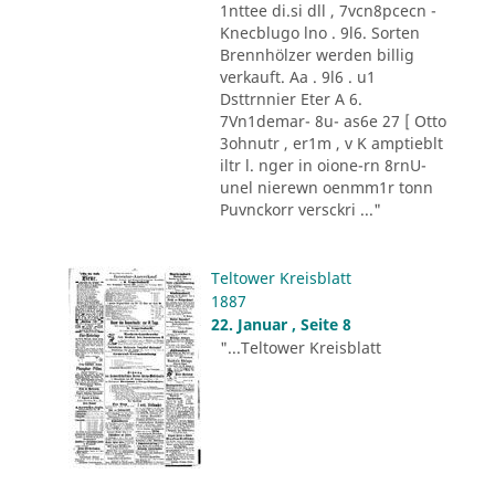
1nttee di.si dll , 7vcn8pcecn -
Knecblugo lno . 9l6. Sorten
Brennhölzer werden billig
verkauft. Aa . 9l6 . u1
Dsttrnnier Eter A 6.
7Vn1demar- 8u- as6e 27 [ Otto
3ohnutr , er1m , v K amptieblt
iltr l. nger in oione-rn 8rnU-
unel nierewn oenmm1r tonn
Puvnckorr versckri ..."
Teltower Kreisblatt
1887
22. Januar , Seite 8
"...Teltower Kreisblatt