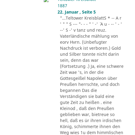
1887
22. Januar , Seite 5
"...Teltower KreisblattS * -- A r
' " " S --- "- - - " ' -' ´ A u - -- ' - '
--' S -' v tanz und reuz.
Vaterländische mählung von
eorv Hvrn. (Unbefugter
Nachdruck ist verboren.) Gold
und Silber tonnte nicht darin
sein, denn das war
(Fortsetzung .) Ja, eine schwere
Zeit wae 's, in der die
Gottesgeißel Napoleon über
Preußen herrschte, und doch
begannen Das die
Verständigen sie bald eine
gute Zeit zu heißen . eine
Kleinod , daß den Preußen
geblieben war, bietreue so
hell, daß es ür ihren irdischen
König, schimmerte ihnen den
Weg wies 1u dem himmlischen