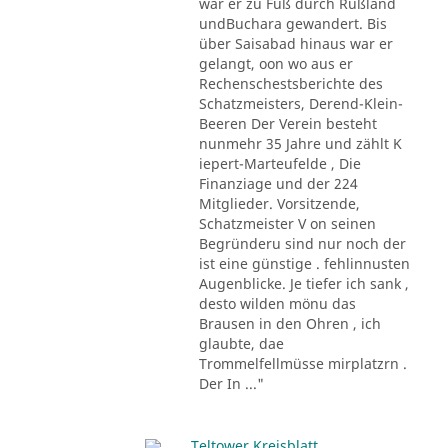
war er zu Fuß durch Rußland
undBuchara gewandert. Bis
über Saisabad hinaus war er
gelangt, oon wo aus er
Rechenschestsberichte des
Schatzmeisters, Derend-Klein-
Beeren Der Verein besteht
nunmehr 35 Jahre und zählt K
iepert-Marteufelde , Die
Finanziage und der 224
Mitglieder. Vorsitzende,
Schatzmeister V on seinen
Begründeru sind nur noch der
ist eine günstige . fehlinnusten
Augenblicke. Je tiefer ich sank ,
desto wilden mönu das
Brausen in den Ohren , ich
glaubte, dae
Trommelfellmüsse mirplatzrn .
Der In ..."
Teltower Kreisblatt