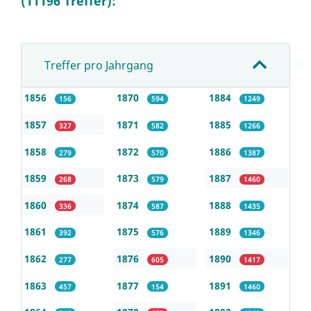
(11196 Treffer):
Treffer pro Jahrgang
1856
1870
1884
156
594
1249
1857
1871
1885
327
582
1266
1858
1872
1886
279
570
1387
1859
1873
1887
268
579
1460
1860
1874
1888
336
587
1435
1861
1875
1889
392
576
1346
1862
1876
1890
277
605
1417
1863
1877
1891
457
154
1460