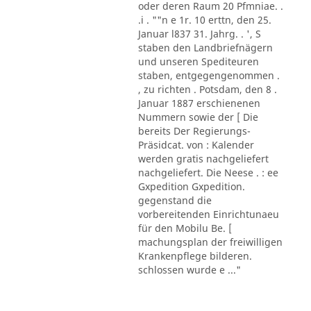
oder deren Raum 20 Pfmniae. .
.i . ""n e 1r. 10 erttn, den 25.
Januar l837 31. Jahrg. . ', S
staben den Landbriefnägern
und unseren Spediteuren
staben, entgegengenommen .
, zu richten . Potsdam, den 8 .
Januar 1887 erschienenen
Nummern sowie der [ Die
bereits Der Regierungs-
Präsidcat. von : Kalender
werden gratis nachgeliefert
nachgeliefert. Die Neese . : ee
Gxpedition Gxpedition.
gegenstand die
vorbereitenden Einrichtunaeu
für den Mobilu Be. [
machungsplan der freiwilligen
Krankenpflege bilderen.
schlossen wurde e ..."