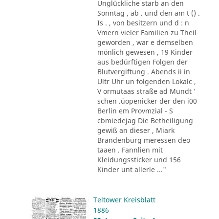
Unglückliche starb an den
Sonntag , ab . und den am t () .
Is . , von besitzern und d : n
Vmern vieler Familien zu Theil
geworden , war e demselben
mönlich gewesen , 19 Kinder
aus bedürftigen Folgen der
Blutvergiftung . Abends ii in
Ultr Uhr un folgenden Lokalc ,
V ormutaas straße ad Mundt '
schen .üopenicker der den i00
Berlin em Provmzial - S
cbmiedejag Die Betheiligung
gewiß an dieser , Miark
Brandenburg meressen deo
taaen . Fannlien mit
Kleidungssticker und 156
Kinder unt allerle ..."
Teltower Kreisblatt
1886