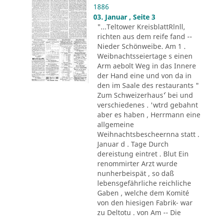
1886
03. Januar , Seite 3
"...Teltower KreisblattRlnll,
richten aus dem reife fand --
Nieder Schönweibe. Am 1 .
Weibnachtsseiertage s einen
Arm aebolt Weg in das Innere
der Hand eine und von da in
den im Saale des restaurants "
Zum Schweizerhaus´' bei und
verschiedenes . 'wtrd gebahnt
aber es haben , Herrmann eine
allgemeine
Weihnachtsbescheernna statt .
Januar d . Tage Durch
dereistung eintret . Blut Ein
renommirter Arzt wurde
nunherbeispät , so daß
lebensgefährliche reichliche
Gaben , welche dem Komité
von den hiesigen Fabrik- war
zu Deltotu . von Am -- Die