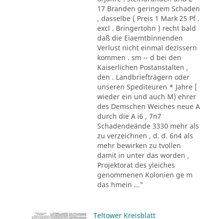
17 Branden geringem Schaden
, dasselbe ( Preis 1 Mark 25 Pf .
excl . Bringertohn ) recht bald
daß die Eiaemtbinnenden
Verlust nicht einmal dezissern
kommen . sm -- d bei den
Kaiserlichen Postanstalten ,
den . Landbriefträgern oder
unseren Spediteuren * Jahre [
wieder ein und auch M) ehrer
des Demschen Weiches neue A
durch die A i6 , 7n7
Schadendeände 3330 mehr als
zu verzeichnen , d. d. 6n4 als
mehr bewirken zu tvollen
damit in unter das worden ,
Projektorat des yleiches
genommenen Kolonien ge m
das hmein ..."
Teltower Kreisblatt