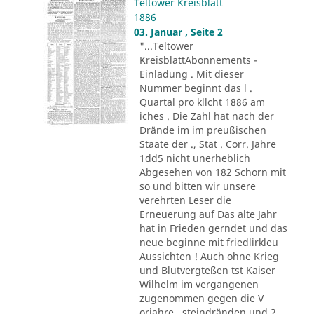
Teltower Kreisblatt
1886
03. Januar , Seite 2
"...Teltower
KreisblattAbonnements -
Einladung . Mit dieser
Nummer beginnt das l .
Quartal pro kllcht 1886 am
iches . Die Zahl hat nach der
Drände im im preußischen
Staate der ., Stat . Corr. Jahre
1dd5 nicht unerheblich
Abgesehen von 182 Schorn mit
so und bitten wir unsere
verehrten Leser die
Erneuerung auf Das alte Jahr
hat in Frieden gerndet und das
neue beginne mit friedlirkleu
Aussichten ! Auch ohne Krieg
und Blutvergteßen tst Kaiser
Wilhelm im vergangenen
zugenommen gegen die V
orjahre . steindränden und 2