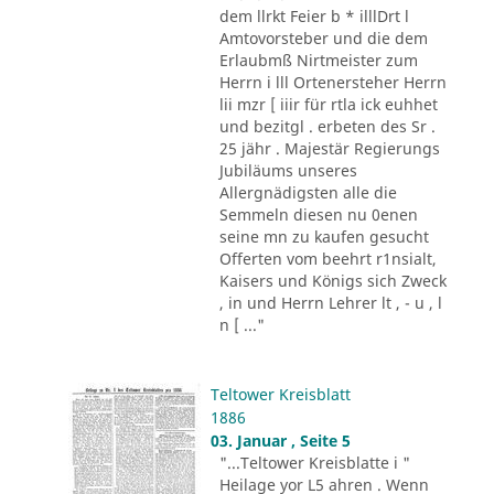
dem llrkt Feier b * illlDrt l
Amtovorsteber und die dem
Erlaubmß Nirtmeister zum
Herrn i lll Ortenersteher Herrn
lii mzr [ iiir für rtla ick euhhet
und bezitgl . erbeten des Sr .
25 jähr . Majestär Regierungs
Jubiläums unseres
Allergnädigsten alle die
Semmeln diesen nu 0enen
seine mn zu kaufen gesucht
Offerten vom beehrt r1nsialt,
Kaisers und Königs sich Zweck
, in und Herrn Lehrer lt , - u , l
n [ ..."
Teltower Kreisblatt
1886
03. Januar , Seite 5
"...Teltower Kreisblatte i "
Heilage yor L5 ahren . Wenn