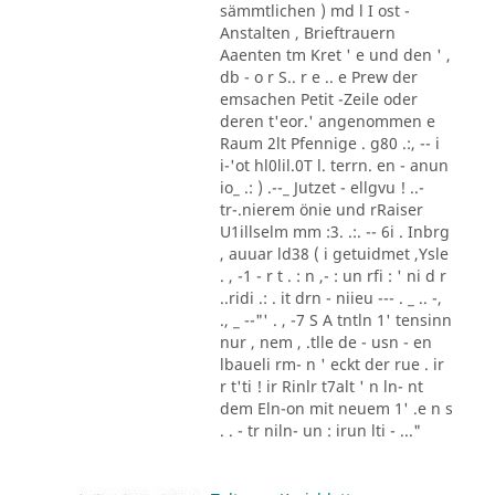
sämmtlichen ) md l I ost -
Anstalten , Brieftrauern
Aaenten tm Kret ' e und den ' ,
db - o r S.. r e .. e Prew der
emsachen Petit -Zeile oder
deren t'eor.' angenommen e
Raum 2lt Pfennige . g80 .:, -- i
i-'ot hl0lil.0T l. terrn. en - anun
io_ .: ) .--_ Jutzet - ellgvu ! ..-
tr-.nierem önie und rRaiser
U1illselm mm :3. .:. -- 6i . Inbrg
, auuar ld38 ( i getuidmet ,Ysle
. , -1 - r t . : n ,- : un rfi : ' ni d r
..ridi .: . it drn - niieu --- . _ .. -,
., _ --"' . , -7 S A tntln 1' tensinn
nur , nem , .tlle de - usn - en
lbaueli rm- n ' eckt der rue . ir
r t'ti ! ir Rinlr t7alt ' n ln- nt
dem Eln-on mit neuem 1' .e n s
. . - tr niln- un : irun lti - ..."