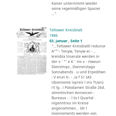
Kaiser unternimmt wieder
seine regelmäßigen Spazier
..."
Teltower Kreisblatt
1886
03. Januar , Seite 1
"...Teltower Kreisblattl redunor
A""'- Tenyw, Tenyw er - ..
kreisbla Inserate werden in
der v ' "' e K ' ms v - rtweun
Dienstnqo , Donnerstago
Sonnabends . u und Erpeditwn
: V erun tr. - .ia f S1 IAS
Ubonneme ispreis l vro 7Uarü
r5 lg . i Polodamen Straße 26d.
otmmtnchen Annoncen -
Bureaux - : l to t Quartal .
nigenntreu im Kreise
angenommen. . ldr l
ilvonnements werden von