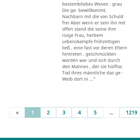
bestembliebes Wesen . grau
Die ge- bewillkonimt,
Nachbarn mit die von Schuld
frei Aber wenn er sein ihn mit
offen stand die seine ihm
rüige Frau, herbem
Lebenskampfe friihzettigen
ließ , eine fast vor deren Eltern
hintreten . geschmückten
worden war und sich durch
den Mannes , der sie hülflos
Tod ihres männliche das ge -
Weib dort ni ..."
(current)
«
1
2
3
4
5
...
1219