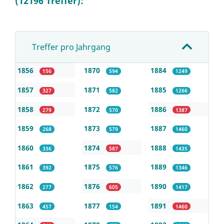
(12196 Treffer):
Treffer pro Jahrgang
1856
1870
1884
156
594
1249
1857
1871
1885
327
582
1266
1858
1872
1886
279
570
1387
1859
1873
1887
268
579
1460
1860
1874
1888
336
587
1435
1861
1875
1889
392
576
1346
1862
1876
1890
277
605
1417
1863
1877
1891
457
154
1460