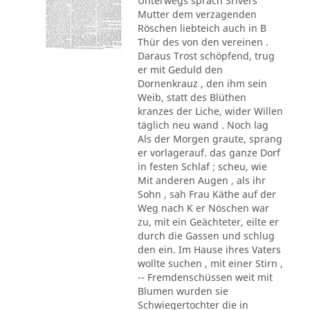
Unterwegs sprach Srivers
Mutter dem verzagenden
Röschen liebteich auch in B
Thür des von den vereinen .
Daraus Trost schöpfend, trug
er mit Geduld den
Dornenkrauz , den ihm sein
Weib, statt des Blüthen
kranzes der Liche, wider Willen
täglich neu wand . Noch lag
Als der Morgen graute, sprang
er vorlagerauf. das ganze Dorf
in festen Schlaf ; scheu, wie
Mit anderen Augen , als ihr
Sohn , sah Frau Käthe auf der
Weg nach K er Nöschen war
zu, mit ein Geächteter, eilte er
durch die Gassen und schlug
den ein. Im Hause ihres Vaters
wollte suchen , mit einer Stirn ,
-- Fremdenschüssen weit mit
Blumen wurden sie
Schwiegertochter die in