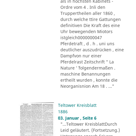
als in höchsten Kabinets -
Ordre vom 4 . Inli den
Truppertheilen aller 1860 ,
durch welche ttire Gattungen
definitiven Die Kraft des eine
Uhr bewegenden Miotors
istgleich0000000047
Pferdetraft , d . h . uni uns
deutlicher auszudrücken , eine
Dampfvon nur einer
Pferdelrast Zeitschrift " La
Nature '´ folgendermaßen .
maschine Benannungen
ertheilt wurden , konnte die
Neorganisnion Am 18 . ..."
Teltower Kreisblatt
1886
03. Januar , Seite 6
"...Teltower KreisblattDurch
Leid geläutert. (Fortsetzung.)