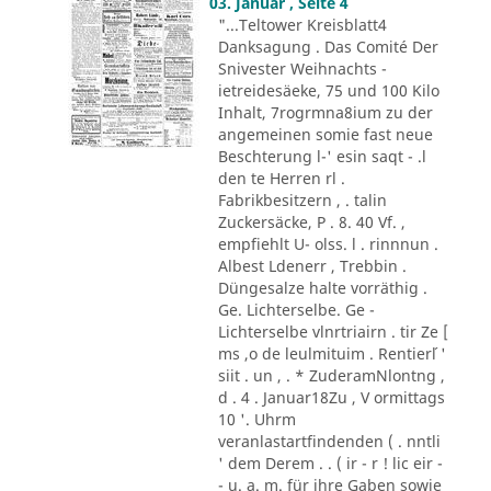
03. Januar , Seite 4
"...Teltower Kreisblatt4
Danksagung . Das Comité Der
Snivester Weihnachts -
ietreidesäeke, 75 und 100 Kilo
Inhalt, 7rogrmna8ium zu der
angemeinen somie fast neue
Beschterung l-' esin saqt - .l
den te Herren rl .
Fabrikbesitzern , . talin
Zuckersäcke, P . 8. 40 Vf. ,
empfiehlt U- olss. l . rinnnun .
Albest Ldenerr , Trebbin .
Düngesalze halte vorräthig .
Ge. Lichterselbe. Ge -
Lichterselbe vlnrtriairn . tir Ze [
ms ,o de leulmituim . Rentier´l '
siit . un , . * ZuderamNlontng ,
d . 4 . Januar18Zu , V ormittags
10 '. Uhrm
veranlastartfindenden ( . nntli
' dem Derem . . ( ir - r ! lic eir -
- u. a. m. für ihre Gaben sowie