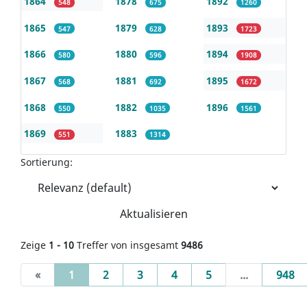
1864
1878
1892
548
675
1260
1865
1879
1893
547
628
1723
1866
1880
1894
580
596
1908
1867
1881
1895
568
692
1672
1868
1882
1896
550
1035
1561
1869
1883
551
1314
Sortierung:
Aktualisieren
Zeige
1 - 10
Treffer von insgesamt
9486
(current)
«
1
2
3
4
5
...
948