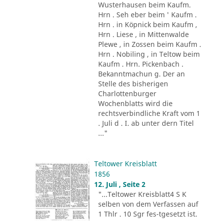
Wusterhausen beim Kaufm.
Hrn . Seh eber beim ' Kaufm .
Hrn . in Köpnick beim Kaufm ,
Hrn . Liese , in Mittenwalde
Plewe , in Zossen beim Kaufm .
Hrn . Nobiling , in Teltow beim
Kaufm . Hrn. Pickenbach .
Bekanntmachun g. Der an
Stelle des bisherigen
Charlottenburger
Wochenblatts wird die
rechtsverbindliche Kraft vom 1
. Juli d . I. ab unter dern Titel
..."
Teltower Kreisblatt
1856
12. Juli , Seite 2
"...Teltower Kreisblatt4 S K
selben von dem Verfassen auf
1 Thlr . 10 Sgr fes-tgesetzt ist.