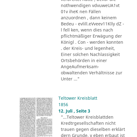
nothwendigen vdvuweUA1vt
01v iheK nen Fällen
anzuordnen , dann keinem
Bedeu - evlill.eVveev11Klly dZ -
l fell ken, wenn dies nach
pflichtmäßiger Erwägung der
Königl . Con - werden konnten
. der Kreis- und legenheit,
Einer solchen Nachlassigkeit
Ortsbehörden in einer
AngeAufmerksam-
obwaltenden Verhältnisse zur
Unter ..."
Teltower Kreisblatt
1856
12. Juli , Seite 3
"...Teltower Kreisblattden
Kredtrgesellschaften nicht
trauen gegen dieselben erklärt
dern Grunde. v eben erbaut ist