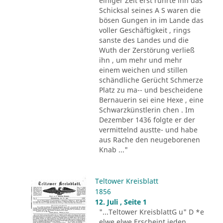
einiger Zeit erst rührte ihn das
Schicksal seines A S waren die
bösen Gungen in im Lande das
voller Geschäftigkeit , rings
sanste des Landes und die
Wuth der Zerstörung verließ
ihn , um mehr und mehr
einem weichen und stillen
schändliche Gerücht Schmerze
Platz zu ma-- und bescheidene
Bernauerin sei eine Hexe , eine
Schwarzkünstlerin chen . Im
Dezember 1436 folgte er der
vermittelnd austte- und habe
aus Rache den neugeborenen
Knab ..."
Teltower Kreisblatt
1856
12. Juli , Seite 1
"...Teltower KreisblattG u" D *e
elwe elwe Erscheint jeden