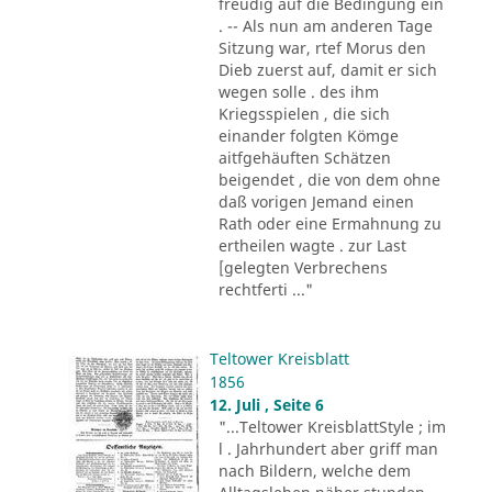
freudig auf die Bedingung ein
. -- Als nun am anderen Tage
Sitzung war, rtef Morus den
Dieb zuerst auf, damit er sich
wegen solle . des ihm
Kriegsspielen , die sich
einander folgten Kömge
aitfgehäuften Schätzen
beigendet , die von dem ohne
daß vorigen Jemand einen
Rath oder eine Ermahnung zu
ertheilen wagte . zur Last
[gelegten Verbrechens
rechtferti ..."
Teltower Kreisblatt
1856
12. Juli , Seite 6
"...Teltower KreisblattStyle ; im
l . Jahrhundert aber griff man
nach Bildern, welche dem