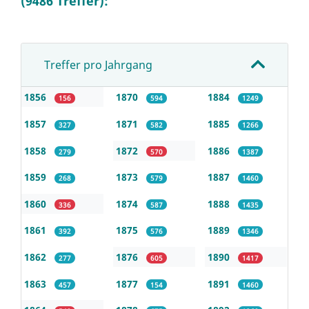
(9486 Treffer):
Treffer pro Jahrgang
1856
1870
1884
156
594
1249
1857
1871
1885
327
582
1266
1858
1872
1886
279
570
1387
1859
1873
1887
268
579
1460
1860
1874
1888
336
587
1435
1861
1875
1889
392
576
1346
1862
1876
1890
277
605
1417
1863
1877
1891
457
154
1460