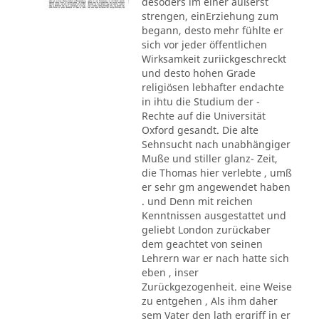
desoders im einer äußerst
strengen, einErziehung zum
begann, desto mehr fühlte er
sich vor jeder öffentlichen
Wirksamkeit zuriickgeschreckt
und desto hohen Grade
religiösen lebhafter endachte
in ihtu die Studium der -
Rechte auf die Universität
Oxford gesandt. Die alte
Sehnsucht nach unabhängiger
Muße und stiller glanz- Zeit,
die Thomas hier verlebte , umß
er sehr gm angewendet haben
. und Denn mit reichen
Kenntnissen ausgestattet und
geliebt London zurückaber
dem geachtet von seinen
Lehrern war er nach hatte sich
eben , inser
Zurückgezogenheit. eine Weise
zu entgehen , Als ihm daher
sem Vater den lath ergriff in er