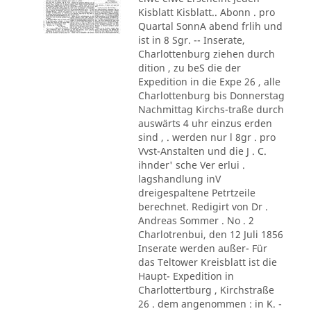
Kisblatt Kisblatt.. Abonn . pro
Quartal SonnA abend frlih und
ist in 8 Sgr. -- Inserate,
Charlottenburg ziehen durch
dition , zu beS die der
Expedition in die Expe 26 , alle
Charlottenburg bis Donnerstag
Nachmittag Kirchs-traße durch
auswärts 4 uhr einzus erden
sind , . werden nur l 8gr . pro
Vvst-Anstalten und die J . C.
ihnder' sche Ver erlui .
lagshandlung inV
dreigespaltene Petrtzeile
berechnet. Redigirt von Dr .
Andreas Sommer . No . 2
Charlotrenbui, den 12 Juli 1856
Inserate werden außer- Für
das Teltower Kreisblatt ist die
Haupt- Expedition in
Charlottertburg , Kirchstraße
26 . dem angenommen : in K. -