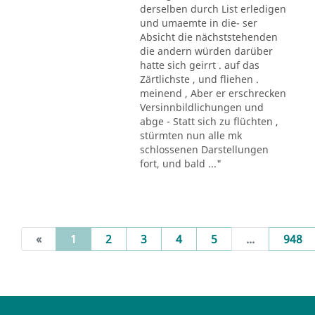
derselben durch List erledigen
und umaemte in die- ser
Absicht die nächststehenden
die andern würden darüber
hatte sich geirrt . auf das
Zärtlichste , und fliehen .
meinend , Aber er erschrecken
Versinnbildlichungen und
abge - Statt sich zu flüchten ,
stürmten nun alle mk
schlossenen Darstellungen
fort, und bald ..."
(current)
«
1
2
3
4
5
...
948