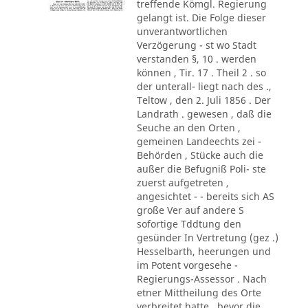
treffende Kömgl. Regierung
gelangt ist. Die Folge dieser
unverantwortlichen
Verzögerung - st wo Stadt
verstanden §, 10 . werden
können , Tir. 17 . Theil 2 . so
der unterall- liegt nach des .,
Teltow , den 2. Juli 1856 . Der
Landrath . gewesen , daß die
Seuche an den Orten ,
gemeinen Landeechts zei -
Behörden , Stücke auch die
außer die Befugniß Poli- ste
zuerst aufgetreten ,
angesichtet - - bereits sich AS
große Ver auf andere S
sofortige Tddtung den
gesünder In Vertretung (gez .)
Hesselbarth, heerungen und
im Potent vorgesehe -
Regierungs-Assessor . Nach
etner Mittheilung des Orte
verbreitet hatte , bevor die