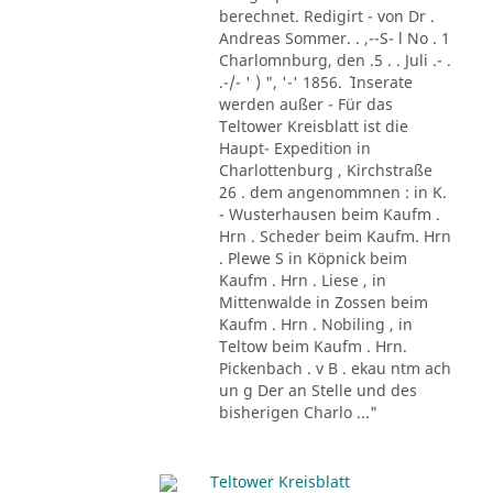
berechnet. Redigirt - von Dr .
Andreas Sommer. . ,--S- l No . 1
Charlomnburg, den .5 . . Juli .- .
.-/- ' ) ", '-' 1856. ´ Inserate
werden außer - Für das
Teltower Kreisblatt ist die
Haupt- Expedition in
Charlottenburg , Kirchstraße
26 . dem angenommnen : in K.
- Wusterhausen beim Kaufm .
Hrn . Scheder beim Kaufm. Hrn
. Plewe S in Köpnick beim
Kaufm . Hrn . Liese , in
Mittenwalde in Zossen beim
Kaufm . Hrn . Nobiling , in
Teltow beim Kaufm . Hrn.
Pickenbach . v B . ekau ntm ach
un g Der an Stelle und des
bisherigen Charlo ..."
Teltower Kreisblatt