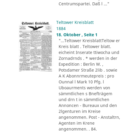
Centrumspartei. Daß l ..."
Teltower Kreisblatt
1884
18. Oktober , Seite 1
"...Teltower KreisblattTeltow er
Kreis blatt . Teltower blatt.
eicheint Inserate ttiwocha und
Zornadrnds . * werden in der
Expedition : Berlin W. ,
Potsdamer Straße 2lib . sowie
A K Abonnrmeutepreis : pro
Ounnal l Mark 10 Pfg. l
Uboaurments werden von
sämmtlichen s Bnefträgem
und drn t in sämmtlichen
Annoncen - Bureaux und den
2lgenturen im Kreise
angenommen. Post - Anstaltrn,
Agenten im Krene
angenommen. . 84.