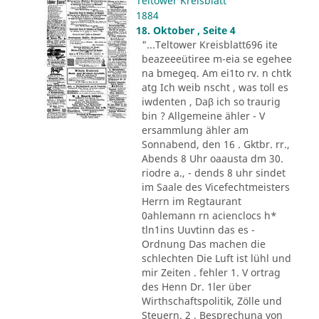
Teltower Kreisblatt
1884
18. Oktober , Seite 4
"...Teltower Kreisblatt696 ite
beazeeeütiree m-eia se egehee
na bmegeq. Am ei1to rv. n chtk
atg Ich weib nscht , was toll es
iwdenten , Daβ ich so traurig
bin ? Allgemeine ähler - V
ersammlung ähler am
Sonnabend, den 16 . Gktbr. rr.,
Abends 8 Uhr oaausta dm 30.
riodre a., - dends 8 uhr sindet
im Saale des Vicefechtmeisters
Herrn im Regtaurant
0ahlemann rn acienclocs h*
tln1ins Uuvtinn das es -
Ordnung Das machen die
schlechten Die Luft ist lühl und
mir Zeiten . fehler 1. V ortrag
des Henn Dr. 1ler über
Wirthschaftspolitik, Zölle und
Steuern. 2 . Besprechuna von