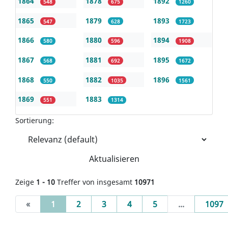
1864
1878
1892
548
675
1260
1865
1879
1893
547
628
1723
1866
1880
1894
580
596
1908
1867
1881
1895
568
692
1672
1868
1882
1896
550
1035
1561
1869
1883
551
1314
Sortierung:
Aktualisieren
Zeige
1 - 10
Treffer von insgesamt
10971
(current)
«
1
2
3
4
5
...
1097