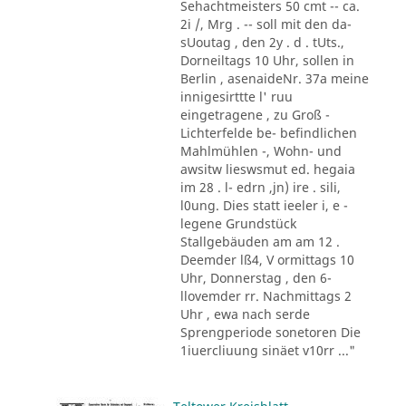
Sehachtmeisters 50 cmt -- ca.
2i /, Mrg . -- soll mit den da-
sUoutag , den 2y . d . tUts.,
Dorneiltags 10 Uhr, sollen in
Berlin , asenaideNr. 37a meine
innigesirttte l' ruu
eingetragene , zu Groß -
Lichterfelde be- befindlichen
Mahlmühlen -, Wohn- und
awsitw lieswsmut ed. hegaia
im 28 . l- edrn ,jn) ire . sili,
l0ung. Dies statt ieeler i, e -
legene Grundstück
Stallgebäuden am am 12 .
Deemder lß4, V ormittags 10
Uhr, Donnerstag , den 6-
llovemder rr. Nachmittags 2
Uhr , ewa nach serde
Sprengperiode sonetoren Die
1iuercliuung sinäet v10rr ..."