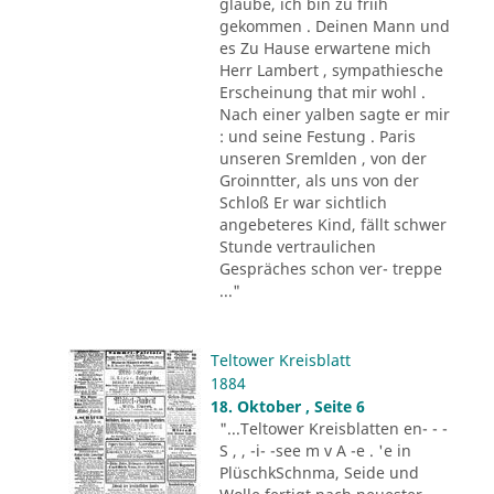
glaube, ich bin zu friih
gekommen . Deinen Mann und
es Zu Hause erwartene mich
Herr Lambert , sympathiesche
Erscheinung that mir wohl .
Nach einer yalben sagte er mir
: und seine Festung . Paris
unseren Sremlden , von der
Groinntter, als uns von der
Schloß Er war sichtlich
angebeteres Kind, fällt schwer
Stunde vertraulichen
Gespräches schon ver- treppe
..."
Teltower Kreisblatt
1884
18. Oktober , Seite 6
"...Teltower Kreisblatten en- - -
S , , -i- -see m v A -e . 'e in
PlüschkSchnma, Seide und