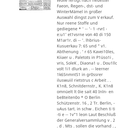
Wolle fertigt nach neuester
Faeon, ´Regen-, dst- und
WinterMämel in großer
Auswahl dingst zum V erkauf.
Nur reene Stoffe und
gediegene * ' -- '- 1 -rvrI -
e:u1' et1vsrne von 40 di 150
M1ar1r. di -- '. lhbrius-
Kusuerkau 7: 65 und " v1.
Abthenung . ' r 65 Kavei10les,
Kiiaer u . Paletots in P1üso1i ,
vris, SoleK , Diaona1 u . Dou1llc
volt 1i1 dlurk an . -- leerner
1k6SnmntS1 in gr0ssrer
iluswuiil rietstrus c Arbeit . .
K1n8, Schnitdernstr., K. K1n8
omnüelt lt 0ie sait 40 Inln- en
be8teiten0o * O Berlin
Schützenstr. 16 , 2 Tr. Berlin, -
uAus tart. in schw . Eichen ti ti
-ti e -- 1v"1 leon Laut Beschluß
der Generalversammlung v . 2
. d . Mts . sollen die vorhand . ,