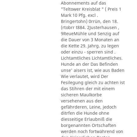
Abonnements auf das
"Teltower Kreisblat " ( Preis 1
Mark 10 Pfg. excl .
Bringertohn) 0rrün, den 18.
(rtobrr t884. 2Justerhausen ,
9ReueMühle und Senzig auf
die Dauer von 3 Monaten an
die Kette 29. Jahrg. zu legen
oder einzu - sperren sind .
Lichtamtliches Lichtamtliches.
Hunde an der Das Befinden
unse' aisers ist, wie aus Baden
Wie verlautet, wird Der
Fesilegung gleich zu achten ist
das Stihren der mit einem
sicheren Maulkorbe
versehenen aus den
gefährderen, Leine, jedoch
ditrfen die Hunde ohne
diesseitige Erlaubniß die
borgenannten Ortschaften
werden noch fortwährend von