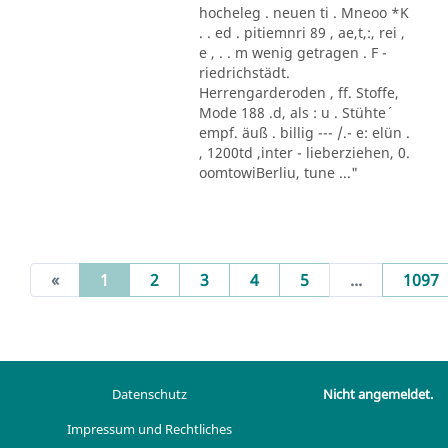
hocheleg . neuen ti . Mneoo *K
. . ed . pitiemnri 89 , ae,t,:, rei ,
e , . . m wenig getragen . F -
riedrichstädt.
Herrengarderoden , ff. Stoffe,
Mode 188 .d, als : u . Stühte´
empf. äuß . billig --- /.- e: elün .
, 1200td ,inter - lieberziehen, 0.
oomtowiBerliu, tune ..."
(current)
«
1
2
3
4
5
...
1097
Datenschutz
Nicht angemeldet.
Impressum und Rechtliches