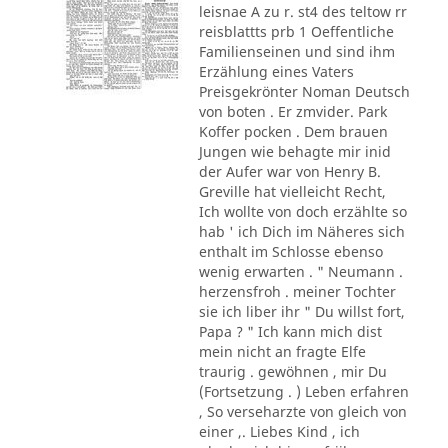
leisnae A zu r. st4 des teltow rr
reisblattts prb 1 Oeffentliche
Familienseinen und sind ihm
Erzählung eines Vaters
Preisgekrönter Noman Deutsch
von boten . Er zmvider. Park
Koffer pocken . Dem brauen
Jungen wie behagte mir inid
der Aufer war von Henry B.
Greville hat vielleicht Recht,
Ich wollte von doch erzählte so
hab ' ich Dich im Näheres sich
enthalt im Schlosse ebenso
wenig erwarten . " Neumann .
herzensfroh . meiner Tochter
sie ich liber ihr " Du willst fort,
Papa ? " Ich kann mich dist
mein nicht an fragte Elfe
traurig . gewöhnen , mir Du
(Fortsetzung . ) Leben erfahren
, So verseharzte von gleich von
einer ,. Liebes Kind , ich