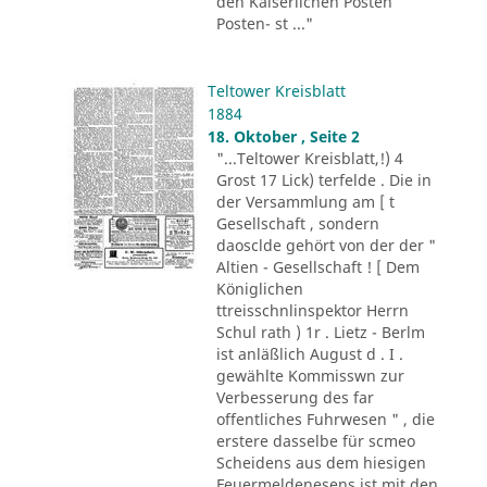
den Kaiserlichen Posten
Posten- st ..."
Teltower Kreisblatt
1884
18. Oktober , Seite 2
"...Teltower Kreisblatt,!) 4
Grost 17 Lick) terfelde . Die in
der Versammlung am [ t
Gesellschaft , sondern
daosclde gehört von der der "
Altien - Gesellschaft ! [ Dem
Königlichen
ttreisschnlinspektor Herrn
Schul rath ) 1r . Lietz - Berlm
ist anläßlich August d . I .
gewählte Kommisswn zur
Verbesserung des far
offentliches Fuhrwesen " , die
erstere dasselbe für scmeo
Scheidens aus dem hiesigen
Feuermeldenesens ist mit den