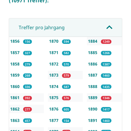
(10971 Treffer):
Treffer pro Jahrgang
1856
1870
1884
156
594
1249
1857
1871
1885
327
582
1266
1858
1872
1886
279
570
1387
1859
1873
1887
268
579
1460
1860
1874
1888
336
587
1435
1861
1875
1889
392
576
1346
1862
1876
1890
277
605
1417
1863
1877
1891
457
154
1460