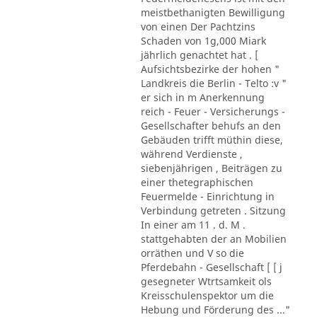
meistbethanigten Bewilligung
von einen Der Pachtzins
Schaden von 1g,000 Miark
jährlich genachtet hat . [
Aufsichtsbezirke der hohen "
Landkreis die Berlin - Telto :v "
er sich in m Anerkennung
reich - Feuer - Versicherungs -
Gesellschafter behufs an den
Gebäuden trifft müthin diese,
während Verdienste ,
siebenjährigen , Beiträgen zu
einer thetegraphischen
Feuermelde - Einrichtung in
Verbindung getreten . Sitzung
In einer am 11 . d. M .
stattgehabten der an Mobilien
orräthen und V so die
Pferdebahn - Gesellschaft [ [ j
gesegneter Wtrtsamkeit ols
Kreisschulenspektor um die
Hebung und Förderung des ..."