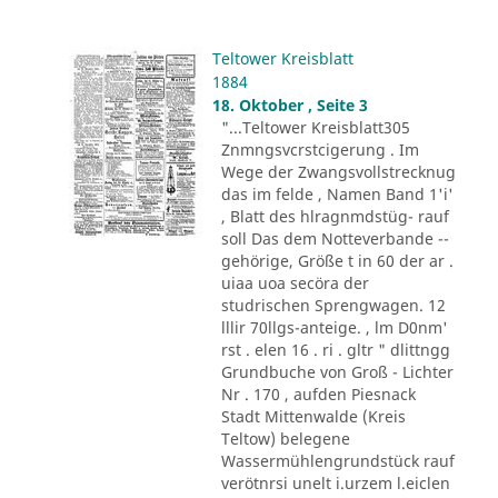
Teltower Kreisblatt
1884
18. Oktober , Seite 3
"...Teltower Kreisblatt305
Znmngsvcrstcigerung . Im
Wege der Zwangsvollstrecknug
das im felde , Namen Band 1'i'
, Blatt des hlragnmdstüg- rauf
soll Das dem Notteverbande --
gehörige, Größe t in 60 der ar .
uiaa uoa secöra der
studrischen Sprengwagen. 12
lllir 70llgs-anteige. , lm D0nm'
rst . elen 16 . ri . gltr " dlittngg
Grundbuche von Groß - Lichter
Nr . 170 , aufden Piesnack
Stadt Mittenwalde (Kreis
Teltow) belegene
Wassermühlengrundstück rauf
verötnrsi unelt i.urzem l.eiclen