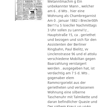
Metanntmachm g Ein
unbekannter Mann , welcher
am 6 . d Mts . hier eine
Wohnung als Chambregarnist
Am 0 . Januar 1882 i Brecler00h
Ber11u S lsiecller Nachmittags
3 Uhr sollen zu Lannvi1z ,
Hauptstraße 15, ca . geriethet
und bezogen und sich für den
Assistenten der Berliner
Ringbahn, Paul Bielitz, vv
Linclenstrasse 96 und el attolu
verschiedene Mobiltan gegen
Baarzahlung verstaigert
werden . ausgegeben hat, ist
verdachtig am 7 S d. Mts .
gogenaber elem
Rammcrgoriebt aus der
gerietheten und verlassenen
Wohnung eine silberne
Taschenuhr mit Talmikette und
daran befindlicher Quasie und
Der rothem Kreuz un unAn