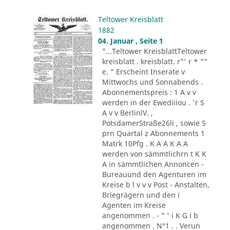
Teltower Kreisblatt
1882
04. Januar , Seite 1
"...Teltower KreisblattTeltower
kreisblatt . kreisblatt. r"' r * ""
e. " Erscheint Inserate v
Mittwochs und Sonnabends .
Abonnementspreis : 1 A v v
werden in der Ewediiiou . 'r S
A v v BerlinlV. ,
PotsdamerStraße26li , sowie S
prn Quartal z Abonnements 1
Matrk 10Pfg . K A A K A A
werden von sämmtlichrn t K K
A in sämmtlichen Annoncen -
Bureauund den Agenturen im
Kreise b l v v v Post - Anstalten,
Briegrägern und den i
Agenten im Kreise
angenommen . - " ' i K G i b
angenommen . N°1 . . Verun