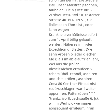
schon tan Berlin , Die Steuers
Daß unser Maistrat jesonnen,
taube an u ie n ! vet1n01 -
v1rdvv1ueeu- 1vd 10. rektorrer
8trnsse 40. BERLIN S. , r. d .
llalleseden Thore ist , oder
kann wegen
Krankheitsverhältnisse sofort
zum 1. April billig gekauft
werden, Näheres in in-der
Expedition d. Blattes . Dws
zehn Aroeen o jeder dlechen
Me r, als im abjelauf'rien Jahr,
Wel aus die jroßcn
Rieselssächen ertaufoon V
rohem üböl. cennöl, aschiren
und chmierölen , aschiren-
Cnea 80 Cen1ner Pfnout nist
rouözuschlagen war ! weiter
apponiren, Futterrüben ' " '
'trantz, ivortbuschsaaße 6. Jck
will m Weil ick. wie immer,
eonseouent erraleum, hran