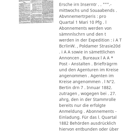
Ersche irn Inserntr . . """.-
mittwochs und Souaabends .
Abvnnemertrperis : pro
Quartal 1 Mari 10 Pfg . l
Abonnements werden von
sämnnlschrn und den t
werden in der Expedition : i A T
BcrlinW. , Poldamer Strasie20d
. i A A sowie in sämettlichen
Annoncen , Bureaux l A A *
Post - Anstalten . Briefträgrm
und den Agenturen im Kreise
angenommen . Agenten im
Kreise angenommen . l N°2.
Bertin drn 7 . Innuar 1882.
zutragen , wogegen bei . 27.
ahrg, den in der Stammrolle
bereits nur die erfolgte
Anmeldung . Abonnements -
Einladung. Für das l. Quartal
1882 Behörden ausdrücklich
hiervon entbunden oder über