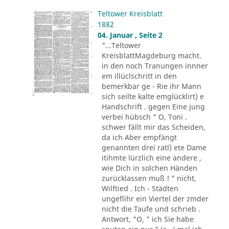
Teltower Kreisblatt
1882
04. Januar , Seite 2
"...Teltower
KreisblattMagdeburg macht.
in den noch Tranungen innner
em illüclschritt in den
bemerkbar ge - Rie ihr Mann
sich seilte kalte emglücklirt) e
Handschrift . gegen Eine jung
verbei hübsch " O, Toni .
schwer fällt mir das Scheiden,
da ich Aber empfängt
genannten drei ratl) ete Dame
itihmte lürzlich eine andere ,
wie Dich in solchen Händen
zurücklassen muß ! " nicht,
Wilftied . Ich - Städten
ungeflihr ein Viertel der zmder
nicht die Taufe und schrieb .
Antwort, "O, " ich Sie habe