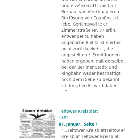
und e vv'e:onvd1- väe:Cnrr
Bernaut von VIertbpapieren .
Rin10sung von Coup0ns . (l-
lebe, Gerichtsvoll ie er
Zimmerstraße Nr. 77 erlin.
entwendet zu haben .
angebliche Bielitz ist hierher
nicht zurückgekehrt ; die
angestellten * Ermittlungen
haben ergeben, daß derselbe
bei der Berliner Stadt- und
Ringbahn weder beschäftigt
noch dem Diebe zu bekannt
ist. forschen Es wird daher --
..."
Teltower Kreisblatt
1882
07. Januar , Seite 1
"...Teltower KreisblattTeltow er
Kreisblat Teltower Kreisblat.