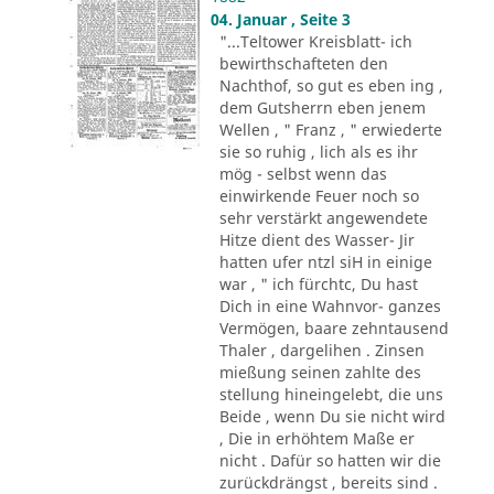
04. Januar , Seite 3
"...Teltower Kreisblatt- ich
bewirthschafteten den
Nachthof, so gut es eben ing ,
dem Gutsherrn eben jenem
Wellen , " Franz , " erwiederte
sie so ruhig , lich als es ihr
mög - selbst wenn das
einwirkende Feuer noch so
sehr verstärkt angewendete
Hitze dient des Wasser- Jir
hatten ufer ntzl siH in einige
war , " ich fürchtc, Du hast
Dich in eine Wahnvor- ganzes
Vermögen, baare zehntausend
Thaler , dargelihen . Zinsen
mießung seinen zahlte des
stellung hineingelebt, die uns
Beide , wenn Du sie nicht wird
, Die in erhöhtem Maße er
nicht . Dafür so hatten wir die
zurückdrängst , bereits sind .