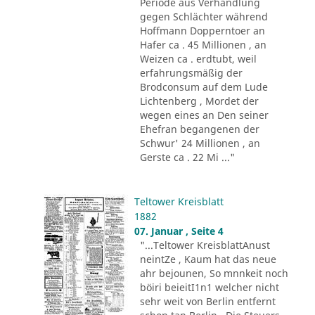
Periode aus Verhandlung
gegen Schlächter während
Hoffmann Dopperntoer an
Hafer ca . 45 Millionen , an
Weizen ca . erdtubt, weil
erfahrungsmäßig der
Brodconsum auf dem Lude
Lichtenberg , Mordet der
wegen eines an Den seiner
Ehefran begangenen der
Schwur' 24 Millionen , an
Gerste ca . 22 Mi ..."
Teltower Kreisblatt
1882
07. Januar , Seite 4
"...Teltower KreisblattAnust
neintZe , Kaum hat das neue
ahr bejounen, So mnnkeit noch
böiri beieitI1n1 welcher nicht
sehr weit von Berlin entfernt