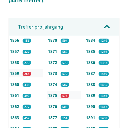
(4415 Treffer):
Treffer pro Jahrgang
1856
1870
1884
156
594
1249
1857
1871
1885
327
582
1266
1858
1872
1886
279
570
1387
1859
1873
1887
268
579
1460
1860
1874
1888
336
587
1435
1861
1875
1889
392
576
1346
1862
1876
1890
277
605
1417
1863
1877
1891
457
154
1460