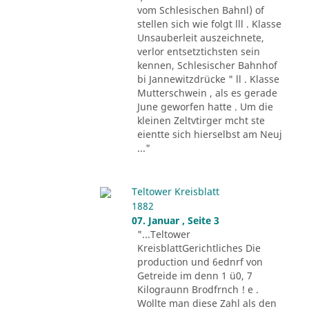
vom Schlesischen Bahnl) of
stellen sich wie folgt lll . Klasse
Unsauberleit auszeichnete,
verlor entsetztichsten sein
kennen, Schlesischer Bahnhof
bi Jannewitzdrücke " ll . Klasse
Mutterschwein , als es gerade
June geworfen hatte . Um die
kleinen Zeltvtirger mcht ste
eientte sich hierselbst am Neuj
..."
Teltower Kreisblatt
1882
07. Januar , Seite 3
"...Teltower
KreisblattGerichtliches Die
production und 6ednrf von
Getreide im denn 1 ü0, 7
Kilograunn Brodfrnch ! e .
Wollte man diese Zahl als den