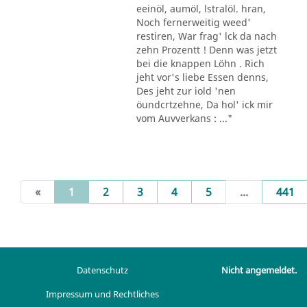
eeinöl, aumöl, lstralöl. hran,
Noch fernerweitig weed'
restiren, War frag' lck da nach
zehn Prozentt ! Denn was jetzt
bei die knappen Löhn . Rich
jeht vor's liebe Essen denns,
Des jeht zur iold 'nen
öundcrtzehne, Da hol' ick mir
vom Auvverkans : ..."
(current)
«
1
2
3
4
5
...
441
Datenschutz
Nicht angemeldet.
Impressum und Rechtliches