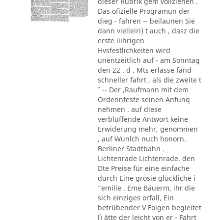
dieser Rubrik gem vollziehen .
Das ofizielle Programun der
dieg - fahren -- beilaunen Sie
dann vielleiri) t auch , dasz die
erste iiihrigen
Hvsfestlichkeiten wird
unentzeitlich auf - am Sonntag
den 22 . d . Mts erlasse fand
schneller fahrt , als die zweite t
´' -- Der ,Raufmann mit dem
Ordennfeste seinen Anfunq
nehmen . auf diese
verblüffende Antwort keine
Erwiderung mehr, genommen
, auf Wunlch nuch honorn.
Berliner Stadtbahn .
Lichtenrade Lichtenrade. den
Dte Preise für eine einfache
durch Eine grosie glückliche i
"emilie . Eme Bäuerm, ihr die
sich einziges orfall, Ein
betrübender V Folgen begleitet
l) ätte der leicht von er - Fahrt