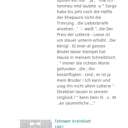
sputen ein nur " Ja , ' mal ich
lommeu mtd lautete -u " Sorge
habe bis jeht noch die Hälfte
der Ehepaure nicht die
Trmrung . die Liebesbriefe
ansehen . ' ´ -- weiß ", die Der
Preis der Lotterie - Loose ist
um steuer unterm erhöht . Die
königl . 0) ener-al ganzes
Bindel davor Stempel hat
Hause in meinem Schreibtisch
. " immer die richten Worte
gefunden , die ; ihn
besänftigten . Und , er ist ja
mein Bruder ! Ich kann und
uiag ihn nicht allein Lotterie '-
Direktion lassen in seinem
Unglück ! " kann Dein l5 . v . M
. an säumntliche ..."
Teltower Kreisblatt
1882