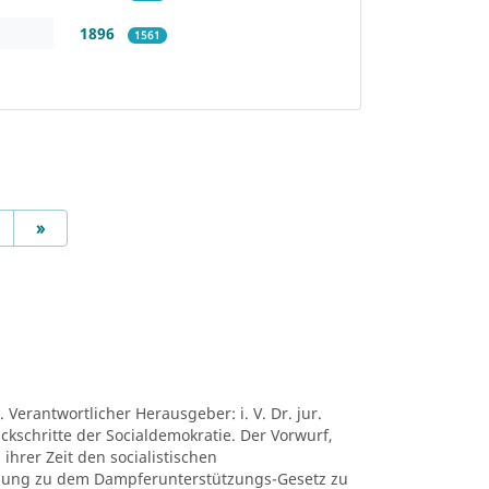
1896
1561
Next
»
 Verantwortlicher Herausgeber: i. V. Dr. jur.
ückschritte der Socialdemokratie. Der Vorwurf,
ihrer Zeit den socialistischen
mung zu dem Dampferunterstützungs-Gesetz zu