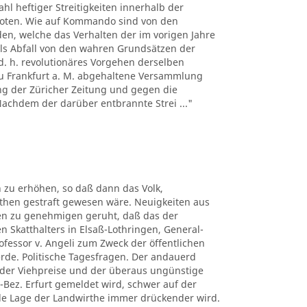
hl heftiger Streitigkeiten innerhalb der
boten. Wie auf Kommando sind von den
n, welche das Verhalten der im vorigen Jahre
ls Abfall von den wahren Grundsätzen der
d. h. revolutionäres Vorgehen derselben
 zu Frankfurt a. M. abgehaltene Versammlung
ng der Züricher Zeitung und gegen die
 Nachdem der darüber entbrannte Strei ..."
 zu erhöhen, so daß dann das Volk,
uthen gestraft gewesen wäre. Neuigkeiten aus
ben zu genehmigen geruht, daß das der
n Skatthalters in Elsaß-Lothringen, General-
rofessor v. Angeli zum Zweck der öffentlichen
erde. Politische Tagesfragen. Der andauerd
n der Viehpreise und der überaus ungünstige
-Bez. Erfurt gemeldet wird, schwer auf der
elle Lage der Landwirthe immer drückender wird.