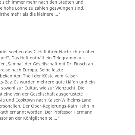
e sich immer mehr nach den Städten und
the hohe Löhne zu zahlen gezwungen sind.
the mehr als die kleinere ..."
det soeben das 2. Heft ihrer Nachrichten über
pel". Das Heft enthält ein Telegramm aus
r „Samoa" der Gesellschaft mit Dr. Finsch an
reise nach Europa. Seine letzte
nbekannten Theil der Küste vom Kaiser-
ts-Bay. Es wurden mehrere gute Häfen und ein
 sowohl zur Cultur, wie zur Viehzucht. Die
t eine von der Gesellschaft ausgerüstete
tavia und Cooktown nach Kaiser-Wilhelms-Land
Personalien. Der Ober-Regierungs-Rath Hahn in
Rath ernannt worden. Der Professor Hermann
sor an der Königlichen te ..."