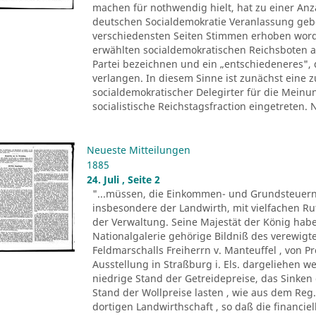
machen für nothwendig hielt, hat zu einer Anza
deutschen Socialdemokratie Veranlassung ge
verschiedensten Seiten Stimmen erhoben worde
erwählten socialdemokratischen Reichsboten a
Partei bezeichnen und ein „entschiedeneres", 
verlangen. In diesem Sinne ist zunächst eine
socialdemokratischer Delegirter für die Meinu
socialistische Reichstagsfraction eingetreten.
Neueste Mitteilungen
1885
24. Juli , Seite 2
"...müssen, die Einkommen- und Grundsteuern
insbesondere der Landwirth, mit vielfachen R
der Verwaltung. Seine Majestät der König ha
Nationalgalerie gehörige Bildniß des verewigte
Feldmarschalls Freiherrn v. Manteuffel , von P
Ausstellung in Straßburg i. Els. dargeliehen w
niedrige Stand der Getreidepreise, das Sinke
Stand der Wollpreise lasten , wie aus dem Reg.
dortigen Landwirthschaft , so daß die financi