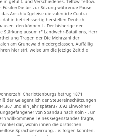
e in gefüllt. und Verschiedenes. Teltow Teltow.
 FüsilierDie bis zur Sitzung währende Pause
 das Anschlußgeleise die valentirte Contra
s dahin betriebssertig herstellen Deutsch
usen, den können l - Der bisherige der
 Stärkung ausum r" Landwehr-Bataillons, Herr
r Ertheilung Tragen der Die Mehrzahl der
kalen am Grunewald niedergelassen, Auffällig
hren hier stri, weise um die jetzige Zeit die
e Eduvohnerzahl Charlottenburgs betrug 1871
bniß der Gelegentlich der Steuereinschätzungen
434,367 und ein Jahr später37 ,092 Einwohner
estungsgefangener von Spandau nach Köln - . un
ern willkommene l eines Gegenstandes fragte,
lüpfwinkel dar, wohin ihnen die drstischen
heillose Sprachoerwirrung. . e: folgen könnten.