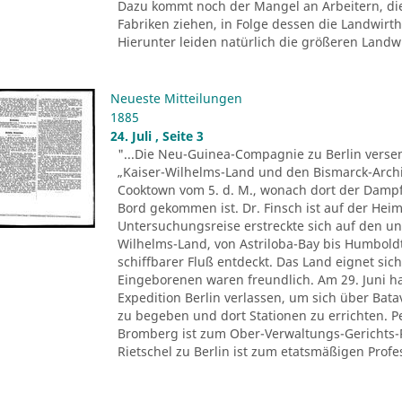
Dazu kommt noch der Mangel an Arbeitern, di
Fabriken ziehen, in Folge dessen die Landwir
Hierunter leiden natürlich die größeren Landwir
Neueste Mitteilungen
1885
24. Juli , Seite 3
"...Die Neu-Guinea-Compagnie zu Berlin versen
„Kaiser-Wilhelms-Land und den Bismarck-Archi
Cooktown vom 5. d. M., wonach dort der Dampfe
Bord gekommen ist. Dr. Finsch ist auf der Heim
Untersuchungsreise erstreckte sich auf den u
Wilhelms-Land, von Astriloba-Bay bis Humbold
schiffbarer Fluß entdeckt. Das Land eignet sich
Eingeborenen waren freundlich. Am 29. Juni ha
Expedition Berlin verlassen, um sich über Ba
zu begeben und dort Stationen zu errichten. 
Bromberg ist zum Ober-Verwaltungs-Gerichts-
Rietschel zu Berlin ist zum etatsmäßigen Profes