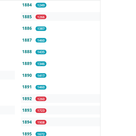
1884
1249
1885
1266
1886
1387
1887
1460
1888
1435
1889
1346
1890
1417
1891
1460
1892
1260
1893
1723
1894
1908
1895
1672