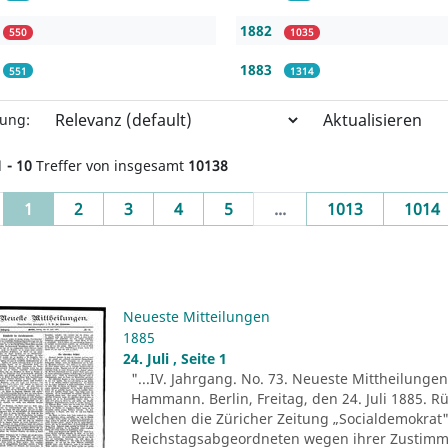
1882
550
1035
1883
551
1314
Aktualisieren
rung:
1 - 10
Treffer von insgesamt
10138
(current)
1
2
3
4
5
...
1013
1014
Neueste Mitteilungen
1885
24. Juli , Seite 1
"...IV. Jahrgang. No. 73. Neueste Mittheilungen.
Hammann. Berlin, Freitag, den 24. Juli 1885. R
welchen die Züricher Zeitung „Socialdemokrat" 
Reichstagsabgeordneten wegen ihrer Zustim