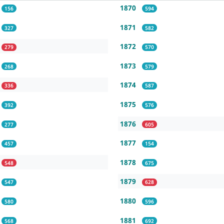
1870
156
594
1871
327
582
1872
279
570
1873
268
579
1874
336
587
1875
392
576
1876
277
605
1877
457
154
1878
548
675
1879
547
628
1880
580
596
1881
568
692