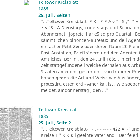
Teltower Kreisblatt
1885
25. Juli , Seite 1
"...Teltower Kreisblatt- * K ' * * A v " - S ,"' " 
* v "S - A Dienstags, onnerstags und Sonnabend
Abonnemet , Jopreie 1 ar e5 sd pro Quartal . Be
sämmtlichen binoncen-Bureaux und deii Agen
einfacher Petit-Zeile oder deren Raum 20 Pf
Post-Anstalten, Briefträgern und den Agenten
Amtliches. Berlin , den 24 . Inli 1885 . in erlin de
Zeit stattgefundeneii welche dernalen aus Ar
Staaten an einem gesterben . von früherer Prä
haben gegen die Art und Weise wie Ausländer, 
protestirt, esten ord - Amerika , ist , wie so
meldet, amdonnerstag , den ..."
Teltower Kreisblatt
1885
25. Juli , Seite 2
"...Teltower Kreisblatt- . - . - - -- - - 422 A ´ -' und
Kreise 1 " K K K i geeinte Vaterland ! Der feier