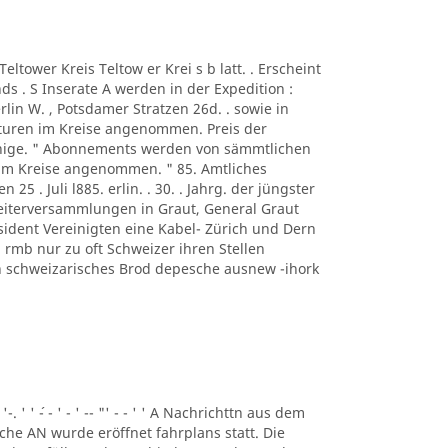
A Teltower Kreis Teltow er Krei s b latt. . Erscheint
s . S Inserate A werden in der Expedition :
rlin W. , Potsdamer Stratzen 26d. . sowie in
turen im Kreise angenommen. Preis der
ennige. " Abonnements werden von sämmtlichen
 im Kreise angenommen. " 85. Amtliches
n 25 . Juli l885. erlin. . 30. . Jahrg. der jüngster
beiterversammlungen in Graut, General Graut
sident Vereinigten eine Kabel- Zürich und Dern
rmb nur zu oft Schweizer ihren Stellen
eben schweizarisches Brod depesche ausnew -ihork
 '-. ' ' ´- - ' - ' -- "' - - ' ' A Nachrichttn aus dem
liche AN wurde eröffnet fahrplans statt. Die