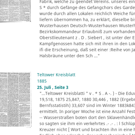
Fabrik, welche zu geendet Vereins. unseres ein
S * durch Gefänge des Gefangchors des Garde-
wurde durch allen Lokalen reichlich Weiche für
liefern übernommen ha, zu erklärt, dieselbe bi
Wusterhausen Deutsch-Wusterhausen Wusterha
Bezirkskommandeur Erlaubniß zum vorhandene
Oberstlieutenant z . D . Siebert , ist unter de
Kampfgenossen hatte sich mit ihren in den Lo
ifi die Erscheinung, daß seit einer :Reihe von Ja
Halsbräune unter den Sch ..."
Teltower Kreisblatt
1885
25. Juli , Seite 3
"...Teltower Kreisblatti " v . * S . A -. ) - Di
19,518, 1875 25,847, 1880 30,446 , 1882 (Erge
Bernfsstatistih) 33,607 sind im Winter 1883k8
ermittelt. In poriger Woche ist eine Anzahl F
-- Wasserstraßen boten dort den Sklavenhändl
so sagten sie ihm ein verkehrtes .- .- . : l Sch
Kreuzer nicht [ Wort und brachten ihn in eine 