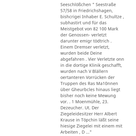
Seeschlößchen " Seestraße
57/58 in Friedrichshagen,
bishcrigei Inhaber E. Schultze ,
subhastirt und für das
Meistgebot von 82 100 Mark
der Genossen- verletzt
darunter emigr tödtrich .
Einem Dremser verletzt,
wurden beide Deine
abgefahren . Vier Verletzte onn
in die dortige Klinik geschafft,
wurden nach V Blällern
oertanteren Vorrücken der
Truppen des Ras Ma10nnen
über Gheurbcles hinaus liegt
bisher noch keine Mewung
vor. . 1 Moenmühle, 23.
Dezeucher. Ut. Der
Ziegeleidesitzer Herr Albert
Krause in Töpchin läßt seine
hiesige Ziegelei mit einem mit
Arbeiten , D ..."