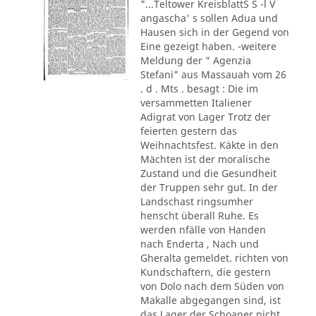
"...Teltower KreisblattS S -l V
angascha' s sollen Adua und
Hausen sich in der Gegend von
Eine gezeigt haben. -weitere
Meldung der " Agenzia
Stefani" aus Massauah vom 26
. d . Mts . besagt : Die im
versammetten Italiener
Adigrat von Lager Trotz der
feierten gestern das
Weihnachtsfest. Käkte in den
Mächten ist der moralische
Zustand und die Gesundheit
der Truppen sehr gut. In der
Landschast ringsumher
henscht überall Ruhe. Es
werden nfälle von Handen
nach Enderta , Nach und
Gheralta gemeldet. richten von
Kundschaftern, die gestern
von Dolo nach dem Süden von
Makalle abgegangen sind, ist
das Lager der Schoaner nicht