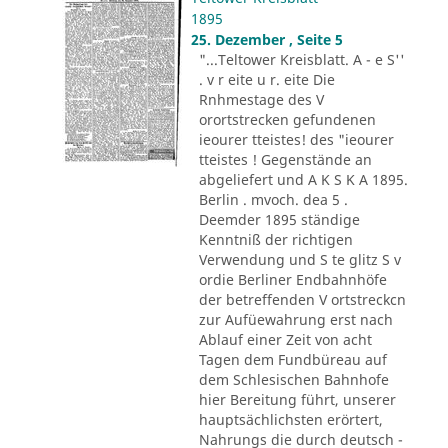
1895
25. Dezember , Seite 5
"...Teltower Kreisblatt. A - e S''
. v r eite u r. eite Die
Rnhmestage des V
orortstrecken gefundenen
ieourer tteistes! des "ieourer
tteistes ! Gegenstände an
abgeliefert und A K S K A 1895.
Berlin . mvoch. dea 5 .
Deemder 1895 ständige
Kenntniß der richtigen
Verwendung und S te glitz S v
ordie Berliner Endbahnhöfe
der betreffenden V ortstreckcn
zur Aufüewahrung erst nach
Ablauf einer Zeit von acht
Tagen dem Fundbüreau auf
dem Schlesischen Bahnhofe
hier Bereitung führt, unserer
hauptsächlichsten erörtert,
Nahrungs die durch deutsch -