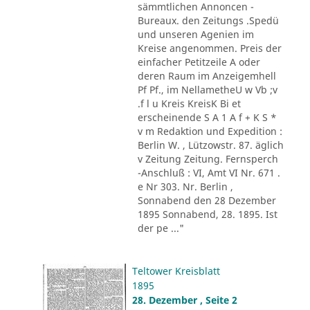
sämmtlichen Annoncen -
Bureaux. den Zeitungs .Spedü
und unseren Agenien im
Kreise angenommen. Preis der
einfacher Petitzeile A oder
deren Raum im Anzeigemhell
Pf Pf., im NellametheU w Vb ;v
.f l u Kreis KreisK Bi et
erscheinende S A 1 A f + K S *
v m Redaktion und Expedition :
Berlin W. , Lützowstr. 87. äglich
v Zeitung Zeitung. Fernsperch
-Anschluß : VI, Amt VI Nr. 671 .
e Nr 303. Nr. Berlin ,
Sonnabend den 28 Dezember
1895 Sonnabend, 28. 1895. Ist
der pe ..."
Teltower Kreisblatt
1895
28. Dezember , Seite 2