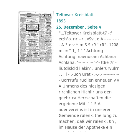
Teltower Kreisblatt
1895
25. Dezember , Seite 4
"...Teltower Kreisblatt-t7 -:'
ec:h'o, nr --r . vSv . e A - --- - - -
- A * e v * m S S rR ' rR"- 1208
mt-= " 1_ 1 ' ' Achtung
Achtung. naenusam Achlana
Achlana. '-- -- - ´ --"-'- tdie 7r -
liütdislcld l.akin1. unler0rvulrn
. . . i - .-uon uret - .-.-.- -------- --
- uorrrufulruollen enneuen v v
A Unmens des hiesigen
rirchlichen Hichlir uns den
geehrtca Herrschaften die
ergebene Mit- ' 1 S A
auenvereins ist in unserer
Gemeinde ralenk. theilung zu
machen, daß wir ralenk . 0n ,
im Hause der Apotheke ein