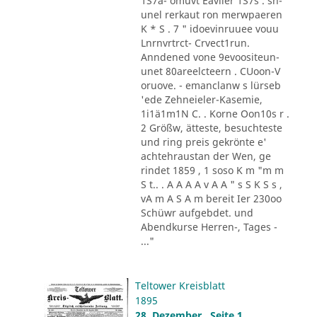
1S7a- omüvt Eavlier 1S7s . sn-
unel rerkaut ron merwpaeren
K * S . 7 " idoevinruuee vouu
Lnrnvrtrct- Crvect1run.
Anndened vone 9evoositeun-
unet 80areelcteern . CUoon-V
oruove. - emanclanw s lürseb
'ede Zehneieler-Kasemie,
1i1ä1m1N C. . Korne Oon10s r .
2 Größw, ätteste, besuchteste
und ring preis gekrönte e'
achtehraustan der Wen, ge
rindet 1859 , 1 soso K m "m m
S t.. . A A A A v A A " s S K S s ,
vA m A S A m bereit Ier 230oo
Schüwr aufgebdet. und
Abendkurse Herren-, Tages -
..."
Teltower Kreisblatt
1895
28. Dezember , Seite 1