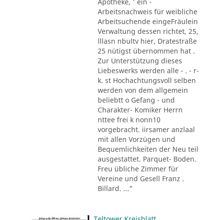
Apotheke, ' ein -
Arbeitsnachweis für weibliche
Arbeitsuchende eingeFräulein
Verwaltung dessen richtet, 25,
lllasn nbultv hier, Dratestraße
25 nütigst übernommen hat .
Zur Unterstützung dieses
Liebeswerks werden alle - . - r-
k. st Hochachtungsvoll selben
werden von dem allgemein
beliebtt o Gefang - und
Charakter- Komiker Herrn
nttee frei k nonn10
vorgebracht. iirsamer anzlaal
mit allen Vorzügen und
Bequemlichkeiten der Neu teil
ausgestattet. Parquet- Boden.
Freu übliche Zimmer für
Vereine und Gesell Franz .
Billard. ..."
Teltower Kreisblatt