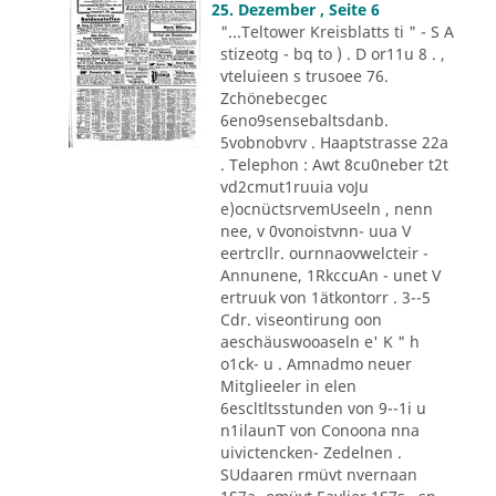
25. Dezember , Seite 6
"...Teltower Kreisblatts ti " - S A
stizeotg - bq to ) . D or11u 8 . ,
vteluieen s trusoee 76.
Zchönebecgec
6eno9sensebaltsdanb.
5vobnobvrv . Haaptstrasse 22a
. Telephon : Awt 8cu0neber t2t
vd2cmut1ruuia voJu
e)ocnüctsrvemUseeln , nenn
nee, v 0vonoistvnn- uua V
eertrcllr. ournnaovwelcteir -
Annunene, 1RkccuAn - unet V
ertruuk von 1ätkontorr . 3--5
Cdr. viseontirung oon
aeschäuswooaseln e' K " h
o1ck- u . Amnadmo neuer
Mitglieeler in elen
6escltltsstunden von 9--1i u
n1ilaunT von Conoona nna
uivictencken- Zedelnen .
SUdaaren rmüvt nvernaan