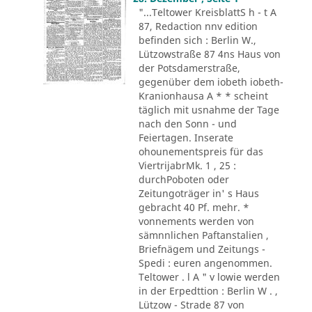
"...Teltower KreisblattS h - t A
87, Redaction nnv edition
befinden sich : Berlin W.,
Lützowstraße 87 4ns Haus von
der Potsdamerstraße,
gegenüber dem iobeth iobeth-
Kranionhausa A * * scheint
täglich mit usnahme der Tage
nach den Sonn - und
Feiertagen. Inserate
ohounementspreis für das
ViertrijabrMk. 1 , 25 :
durchPoboten oder
Zeitungoträger in' s Haus
gebracht 40 Pf. mehr. *
vonnements werden von
sämnnlichen Paftanstalien ,
Briefnägem und Zeitungs -
Spedi : euren angenommen.
Teltower . l A " v lowie werden
in der Erpedttion : Berlin W . ,
Lützow - Strade 87 von