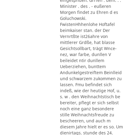
eingespnden. Grrfen . dem. . .
Minister . des . - eußeren
Morgen findet zu Ehren d es
Goluchowski.
FwistenHhhenlohe Hoftafel
beimkaiser stan. der Der
Vernrtßte ist26ahre von
mittlerer Grdße, hat blasse
Gesichtsollbart, trägt Wnce-
nez, war farbe, dunllen V
beileidet ntir dunllem
Ueberziehen, bunttem
Andunkelgestreiftem Beinlleid
und schwarzem zukommen zu
lassen. Fmu befindet sich
indeß, wie der heutige Hof, u.
s. w . den Weihnachtstisch be
bereiter, pflegt er sich selbst
noch eine ganz besondere
stille Weihnachtsfreude zu
bescheeren, und auch m
diesem Jahre hielt er es so. Um
dienirtags. stunde des 24.