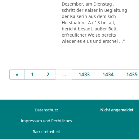
Dezember, am Dienstag ,
schritt der Kaiser in Begleitung
der Kaiserin aus dem sich
Hofstaaten , A i ' S bei ait,
bericht besagt. außer Bett,
erfreulicher Weise bereits
wieder es e us und erschei ..."
Previous
«
1
2
...
1433
1434
1435
Datenschutz
Nicht angemeldet.
Impressum und Rechtliches
Barrierefreiheit