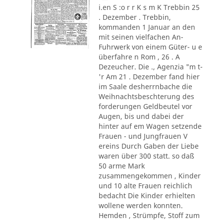
i.en S :o r r K s m K Trebbin 25
. Dezember . Trebbin,
kommanden 1 Januar an den
mit seinen vielfachen An-
Fuhrwerk von einem Güter- u e
überfahre n Rom , 26 . A
Dezeucher. Die ., Agenzia "m t-
'r Am 21 . Dezember fand hier
im Saale desherrnbache die
Weihnachtsbeschterung des
forderungen Geldbeutel vor
Augen, bis und dabei der
hinter auf em Wagen setzende
Frauen - und Jungfrauen V
ereins Durch Gaben der Liebe
waren über 300 statt. so daß
50 arme Mark
zusammengekommen , Kinder
und 10 alte Frauen reichlich
bedacht Die Kinder erhielten
wollene werden konnten.
Hemden , Strümpfe, Stoff zum