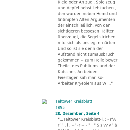
Kleid oder An zug , Spielzeug
und Aepfel nebst Lebkuchen ,
den wurden neben Hemd und
Sntinipfen Alten Argumenten
der einschließlich, von den
sichtigeren bessesen Hälften
überzeugt, die Segel strichen
mtd sich als besiegt ernärten .
Und so ist sie denn der
Aufstand nicht zumausbruch
gekommen -- zum Heile bewer
Theile, des Publiums und der
Kutscher. An beiden
Feiertagen sah man so-
Arbeiter Kryeolem aus W ..."
Teltower Kreisblatt
1895
28. Dezember , Seite 4
"...Teltower Kreisblatt-i, : - r'A
r' ' . i , --' -r -- - " . " S s vv v ' ä