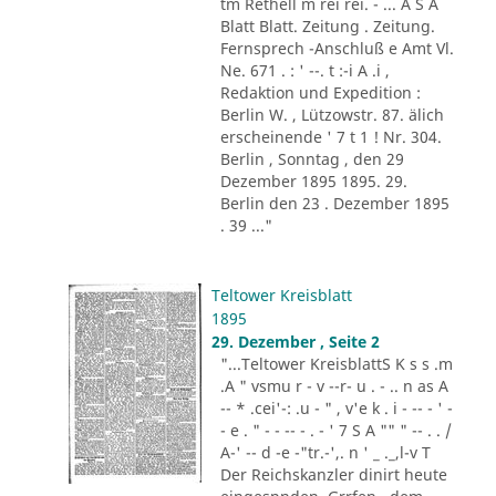
tm Rethell m rei rei. - ... A S A
Blatt Blatt. Zeitung . Zeitung.
Fernsprech -Anschluß e Amt Vl.
Ne. 671 . : ' --. t :-i A .i ,
Redaktion und Expedition :
Berlin W. , Lützowstr. 87. älich
erscheinende ' 7 t 1 ! Nr. 304.
Berlin , Sonntag , den 29
Dezember 1895 1895. 29.
Berlin den 23 . Dezember 1895
. 39 ..."
Teltower Kreisblatt
1895
29. Dezember , Seite 2
"...Teltower KreisblattS K s s .m
.A " vsmu r - v --r- u . - .. n as A
-- * .cei'-: .u - " , v'e k . i - -- - ' -
- e . " - - -- - . - ' 7 S A "" " -- . . /
A-' -- d -e -"tr.-',. n ' _ ._,l-v T
Der Reichskanzler dinirt heute