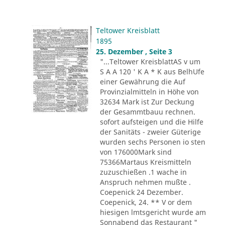
Teltower Kreisblatt
1895
25. Dezember , Seite 3
"...Teltower KreisblattAS v um
S A A 120 ' K A * K aus BelhUfe
einer Gewährung die Auf
Provinzialmitteln in Höhe von
32634 Mark ist Zur Deckung
der Gesammtbauu rechnen.
sofort aufsteigen und die Hilfe
der Sanitäts - zweier Güterige
wurden sechs Personen io sten
von 176000Mark sind
75366Martaus Kreismitteln
zuzuschießen .1 wache in
Anspruch nehmen mußte .
Coepenick 24 Dezember.
Coepenick, 24. ** V or dem
hiesigen lmtsgericht wurde am
Sonnabend das Restaurant "