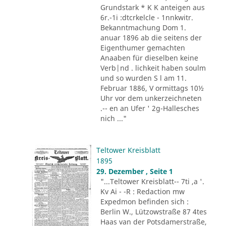
Grundstark * K K anteigen aus
6r.-1i :dtcrkelcle - 1nnkwitr.
Bekanntmachung Dom 1.
anuar 1896 ab die seitens der
Eigenthumer gemachten
Anaaben für dieselben keine
Verb|nd . lichkeit haben soulm
und so wurden S l am 11.
Februar 1886, V ormittags 10½
Uhr vor dem unkerzeichneten
.-- en an Ufer ' 2g-Hallesches
nich ..."
Teltower Kreisblatt
1895
29. Dezember , Seite 1
"...Teltower Kreisblatt-- 7ti ,a '.
Kv Ai - -R : Redaction mw
Expedmon befinden sich :
Berlin W., Lützowstraße 87 4tes
Haas van der Potsdamerstraße,