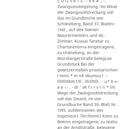
S l212 v d 1 S - - e K A ., -.
Zviangsvnsteigetung -Im Weae
der Zwangsvollstreckang soll
das im Giundbnche von
Schöneberg, Band 37, Blattnr.
14ol , auf dea Namen
Maurermeisters und de -
Zimmer, Kuvuai Tanetar zu
Charlonenbnra eingetragene,
zu chdneberg, an der
Würzbergerstraße belegcae
Grundstück Bei der
gewissermaßen provisorischen
l tems * m nK vbumuu1 --
llllllllllbllr1lll - lllrllltlll . - u* b v-
e e -.- , - dr ' vK f r r v r n * Im
Wege der Zwangsvollstreckung
soll das Sieaiid, im von
Grundbuche Band 39, Blatt Nr.
1t95, aufdennamen des
Ingenieurs 70rcllmmcl Konn zu
Beeinn eingetragene, zu tealio.
an der Arndtstraße, belegene