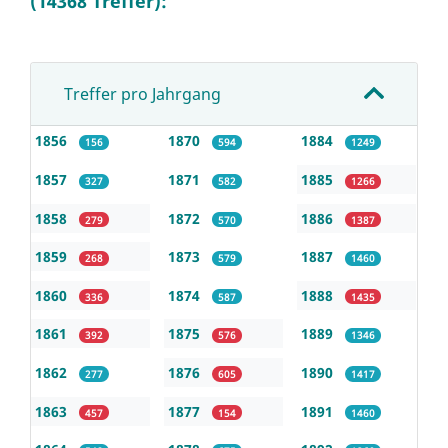
(14368 Treffer):
Treffer pro Jahrgang
1856
1870
1884
156
594
1249
1857
1871
1885
327
582
1266
1858
1872
1886
279
570
1387
1859
1873
1887
268
579
1460
1860
1874
1888
336
587
1435
1861
1875
1889
392
576
1346
1862
1876
1890
277
605
1417
1863
1877
1891
457
154
1460