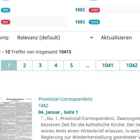
1882
550
1035
1883
551
1314
Aktualisieren
rung:
1 - 10
Treffer von insgesamt
10415
(current)
1
2
3
4
5
...
1041
1042
Provinzial-Correspondenz
1882
04. Januar , Seite 1
"...No. 1. Provinzial-Correspondenz. Zwanzigst
besseren Zeit für die katholische Kirche. Der n
seines Amts einen Hirtenbrief erlassen, in wel
Regierung zur Wiederherstellung geordneter V