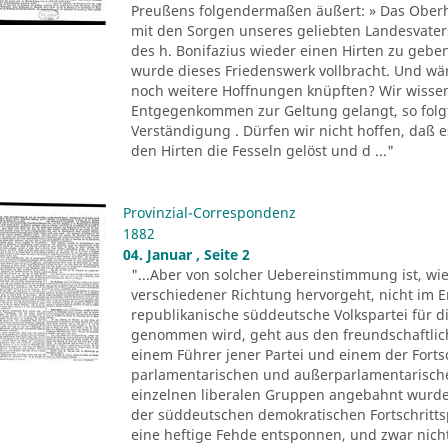
Preußens folgendermaßen äußert: » Das Oberha
mit den Sorgen unseres geliebten Landesvate
des h. Bonifazius wieder einen Hirten zu gebe
wurde dieses Friedenswerk vollbracht. Und wär
noch weitere Hoffnungen knüpften? Wir wissen j
Entgegenkommen zur Geltung gelangt, so folgt
Verständigung . Dürfen wir nicht hoffen, daß e
den Hirten die Fesseln gelöst und d ..."
Provinzial-Correspondenz
1882
04. Januar , Seite 2
"...Aber von solcher Uebereinstimmung ist, wie
verschiedener Richtung hervorgeht, nicht im E
republikanische süddeutsche Volkspartei für di
genommen wird, geht aus den freundschaftlic
einem Führer jener Partei und einem der Forts
parlamentarischen und außerparlamentarisch
einzelnen liberalen Gruppen angebahnt wurden
der süddeutschen demokratischen Fortschrittspa
eine heftige Fehde entsponnen, und zwar nich