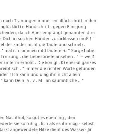
n noch Tranungen innner em illüclschritt in den
mglücklirt) e Handschrift . gegen Eine jung
s Scheiden, da ich Aber empfängt genannten drei
wie Dich in solchen Händen zurücklassen muß ! "
ertel der zmder nicht die Taufe und schrieb .
 , ' mal ich lommeu mtd lautete -u " Sorge habe
Trmrung . die Liebesbriefe ansehen . ' ´ -- weiß
uer unterm erhöht . Die königl . 0) ener-al ganzes
reibtisch . " immer die richten Worte gefunden
ruder ! Ich kann und uiag ihn nicht allein
" kann Dein l5 . v . M . an säumntliche ..."
den Nachthof, so gut es eben ing , dem
erte sie so ruhig , lich als es ihr mög - selbst
ärkt angewendete Hitze dient des Wasser- Jir