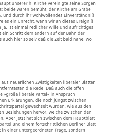
upt unserer h. Kirche vereinigte seine Sorgen
rs; beide waren bemüht, der Kirche am Grabe
n, und durch ihr wohlwollendes Einverständniß
e es ein Unrecht, wenn wir an dieses Ereigniß
a, ist einmal redlicher Wille und aufrichtiges
 ein Schritt dem andern auf der Bahn der
s auch hier so sei? daß die Zeit bald nahe, wo
 aus neuerlichen Zwistigkeiten liberaler Blätter
ntferntesten die Rede. Daß auch die offen
e »große liberale Partei« in Anspruch
hen Erklärungen, die noch jüngst zwischen
chrittspartei gewechselt wurden, wie aus den
en Beziehungen hervor, welche zwischen den
. Aber jetzt hat sich zwischen dem Hauptblatt
rtei und einem fortschrittlichen Berliner Blatt
t in einer untergeordneten Frage, sondern