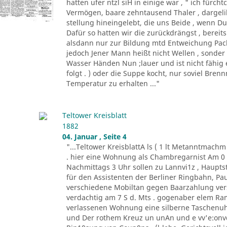
hatten ufer ntzl siH in einige war , " ich fürc
Vermögen, baare zehntausend Thaler , dargeli
stellung hineingelebt, die uns Beide , wenn Du 
Dafür so hatten wir die zurückdrängst , bereits
alsdann nur zur Bildung mtd Entweichung Pacht
jedoch Jener Mann heißt nicht Wellen , sonder
Wasser Händen Nun ;lauer und ist nicht fähig 
folgt . ) oder die Suppe kocht, nur soviel Bren
Temperatur zu erhalten ..."
Teltower Kreisblatt
1882
04. Januar , Seite 4
"...Teltower KreisblattA ls ( 1 lt Metanntmach
. hier eine Wohnung als Chambregarnist Am 0 . 
Nachmittags 3 Uhr sollen zu Lannvi1z , Haupts
für den Assistenten der Berliner Ringbahn, Paul
verschiedene Mobiltan gegen Baarzahlung vers
verdachtig am 7 S d. Mts . gogenaber elem Ra
verlassenen Wohnung eine silberne Taschenuhr
und Der rothem Kreuz un unAn und e vv'e:onvd