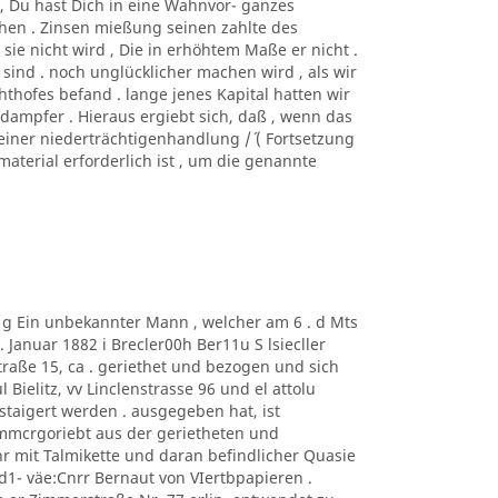
htc, Du hast Dich in eine Wahnvor- ganzes
hen . Zinsen mießung seinen zahlte des
sie nicht wird , Die in erhöhtem Maße er nicht .
 sind . noch unglücklicher machen wird , als wir
hofes befand . lange jenes Kapital hatten wir
 dampfer . Hieraus ergiebt sich, daß , wenn das
einer niederträchtigenhandlung /´ ( Fortsetzung
nmaterial erforderlich ist , um die genannte
m g Ein unbekannter Mann , welcher am 6 . d Mts
Januar 1882 i Brecler00h Ber11u S lsiecller
traße 15, ca . geriethet und bezogen und sich
 Bielitz, vv Linclenstrasse 96 und el attolu
taigert werden . ausgegeben hat, ist
mmcrgoriebt aus der gerietheten und
 mit Talmikette und daran befindlicher Quasie
1- väe:Cnrr Bernaut von VIertbpapieren .