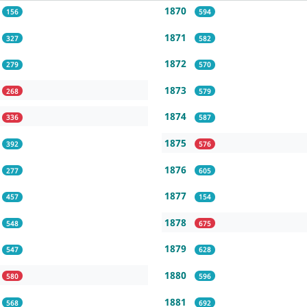
1870
156
594
1871
327
582
1872
279
570
1873
268
579
1874
336
587
1875
392
576
1876
277
605
1877
457
154
1878
548
675
1879
547
628
1880
580
596
1881
568
692