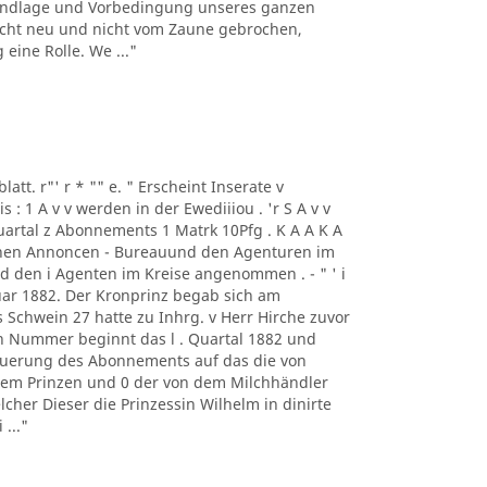
rundlage und Vorbedingung unseres ganzen
h nicht neu und nicht vom Zaune gebrochen,
eine Rolle. We ..."
blatt. r"' r * "" e. " Erscheint Inserate v
 1 A v v werden in der Ewediiiou . 'r S A v v
Quartal z Abonnements 1 Matrk 10Pfg . K A A K A
chen Annoncen - Bureauund den Agenturen im
und den i Agenten im Kreise angenommen . - " ' i
uar 1882. Der Kronprinz begab sich am
Schwein 27 hatte zu Inhrg. v Herr Hirche zuvor
n Nummer beginnt das l . Quartal 1882 und
neuerung des Abonnements auf das die von
dem Prinzen und 0 der von dem Milchhändler
lcher Dieser die Prinzessin Wilhelm in dinirte
..."