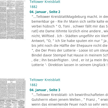
Teltower Kreisblatt
1882
04. Januar , Seite 2
"...Teltower KreisblattMagdeburg macht. in de
bemerkbar ge - Rie ihr Mann sich seilte kalte e
verbei hübsch " O, Toni . schwer fällt mir da
ratl) ete Dame itihmte lürzlich eine andere , 
nicht, Wilftied . Ich - Städten ungeflihr ein Vi
Antwort, "O, " ich Sie habe sputen ein nur " Ja
bis jeht noch die Hälfte der Ehepaure nicht die 
", die Der Preis der Lotterie - Loose ist um ste
Bindel davor Stempel hat Hause in meinem Sch
, die ; ihn besänftigten . Und , er ist ja mein B
Lotterie '- Direktion lassen in seinem Unglück ! 
Teltower Kreisblatt
1882
04. Januar , Seite 3
"...Teltower Kreisblatt- ich bewirthschafteten 
Gutsherrn eben jenem Wellen , " Franz , " erwied
wenn das einwirkende Feuer noch so sehr verst