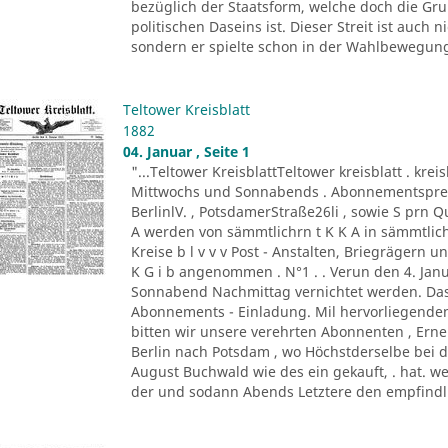
bezüglich der Staatsform, welche doch die G
politischen Daseins ist. Dieser Streit ist auc
sondern er spielte schon in der Wahlbewegung 
Teltower Kreisblatt
1882
04. Januar , Seite 1
"...Teltower KreisblattTeltower kreisblatt . kreis
Mittwochs und Sonnabends . Abonnementspreis :
BerlinlV. , PotsdamerStraße26li , sowie S prn 
A werden von sämmtlichrn t K K A in sämmtli
Kreise b l v v v Post - Anstalten, Briegrägern 
K G i b angenommen . N°1 . . Verun den 4. Jan
Sonnabend Nachmittag vernichtet werden. Das 
Abonnements - Einladung. Mil hervorliegende
bitten wir unsere verehrten Abonnenten , Er
Berlin nach Potsdam , wo Höchstderselbe bei 
August Buchwald wie des ein gekauft, . hat. we
der und sodann Abends Letztere den empfindli 