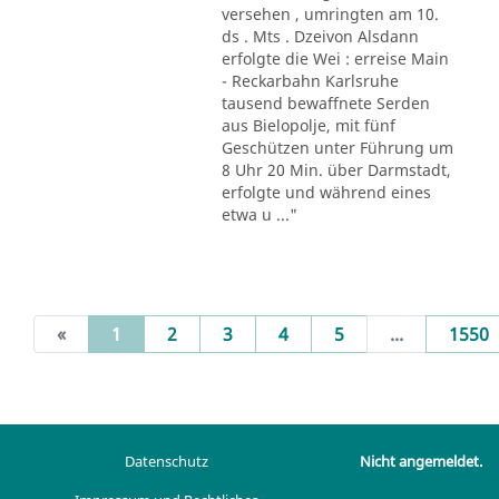
versehen , umringten am 10.
ds . Mts . Dzeivon Alsdann
erfolgte die Wei : erreise Main
- Reckarbahn Karlsruhe
tausend bewaffnete Serden
aus Bielopolje, mit fünf
Geschützen unter Führung um
8 Uhr 20 Min. über Darmstadt,
erfolgte und während eines
etwa u ..."
(current)
«
1
2
3
4
5
...
1550
Datenschutz
Nicht angemeldet.