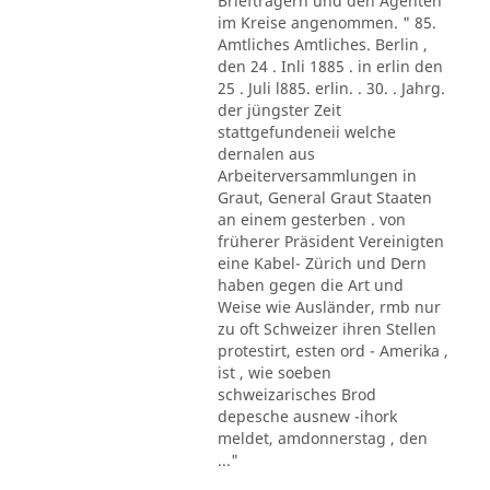
Briefträgern und den Agenten
im Kreise angenommen. " 85.
Amtliches Amtliches. Berlin ,
den 24 . Inli 1885 . in erlin den
25 . Juli l885. erlin. . 30. . Jahrg.
der jüngster Zeit
stattgefundeneii welche
dernalen aus
Arbeiterversammlungen in
Graut, General Graut Staaten
an einem gesterben . von
früherer Präsident Vereinigten
eine Kabel- Zürich und Dern
haben gegen die Art und
Weise wie Ausländer, rmb nur
zu oft Schweizer ihren Stellen
protestirt, esten ord - Amerika ,
ist , wie soeben
schweizarisches Brod
depesche ausnew -ihork
meldet, amdonnerstag , den
..."