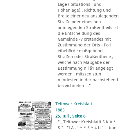
Lage ( Situations . und
Höhenlage)', Richtung und
Breite einer neu anzulegenden
Straße oder eines neu
anmlegenden Straßentheils ist
die Entscheidung des
Gemeinde -V orstandes mit
Zustimmung der Orts - Poli
eibebörde maßgebend .
Straßen oder Straßentheile ,
welche nach Maßgabe der
Bestimmung nil §1 angelegt
werden , mitssen ztun
mindesten in der nachstehend
bezeichneten ..."
Teltower Kreisblatt
1885
25. Juli , Seite 6
"...Teltower Kreisblatti S K A *
S " . "l A . ' * * S * 4 b 1 .l bbel