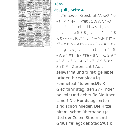
1885
25. Juli , Seite 4
"...Teltower Kreisblatt'A sv7 " e
- t . -'i' :e- i ' -fet . :..A A '." -7 .'
- - : -', - ' - -ri -S i i A S -i .-zs--- -
" - . ---- -:.i S S S , -. - - .. ' r - -' S
K t - - - - . K ." ' '. . r --"-u- i1r' -
r" - e n S - v rK - - - - " - - A S r -
. -- -,i .-. v , -.. -- -- - rt - -- -r ' - S
- A S ' *1" a - *re - u v " -.. S v "
- ' -' . - " '- ' A S ' - " '-'r' '-'c S
S i K * - Zurersicht ! Auf,
sehwärmt und trinkt, geliebte
Brüder, bicean5leea ig
kemhelbal 4tuieemck9v-K
Giet1tnnr utag, den 27 -' nder
bei mir Und gebet fleißig über
Land ! Die Hundstags-erten
sind schon nlieder, Die Hitze
nimmt schon überhand ! Ja,
ttod der Zeiten Stnem und
Graus "´e' egt des Stadtwusik