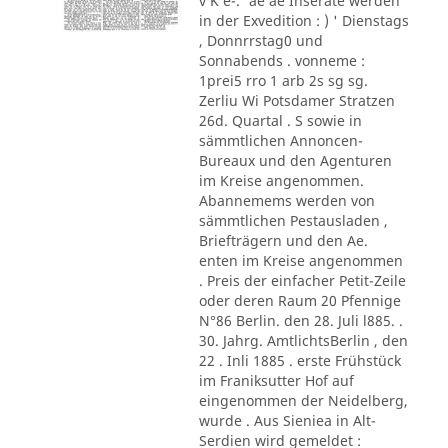
v K e-.' ae ae Inserate werden
in der Exvedition : ) ' Dienstags
, Donnrrstag0 und
Sonnabends . vonneme :
1prei5 rro 1 arb 2s sg sg.
Zerliu Wi Potsdamer Stratzen
26d. Quartal . S sowie in
sämmtlichen Annoncen-
Bureaux und den Agenturen
im Kreise angenommen.
Abannemems werden von
sämmtlichen Pestausladen ,
Briefträgern und den Ae.
enten im Kreise angenommen
. Preis der einfacher Petit-Zeile
oder deren Raum 20 Pfennige
N°86 Berlin. den 28. Juli l885. .
30. Jahrg. AmtlichtsBerlin , den
22 . Inli 1885 . erste Frühstück
im Franiksutter Hof auf
eingenommen der Neidelberg,
wurde . Aus Sieniea in Alt-
Serdien wird gemeldet :