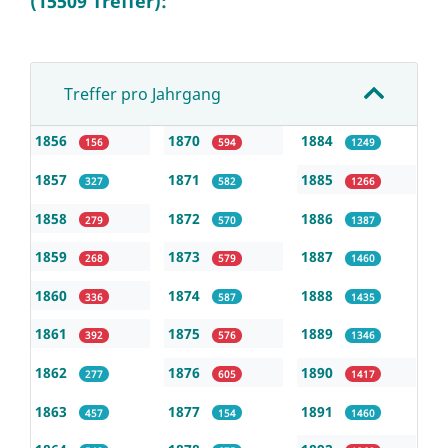
(15509 Treffer):
Treffer pro Jahrgang
1856
1870
1884
156
594
1249
1857
1871
1885
327
582
1266
1858
1872
1886
279
570
1387
1859
1873
1887
268
579
1460
1860
1874
1888
336
587
1435
1861
1875
1889
392
576
1346
1862
1876
1890
277
605
1417
1863
1877
1891
457
154
1460