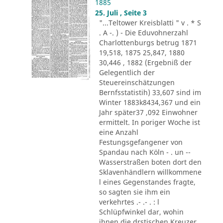
1885
25. Juli , Seite 3
"...Teltower Kreisblatti " v . * S
. A -. ) - Die Eduvohnerzahl
Charlottenburgs betrug 1871
19,518, 1875 25,847, 1880
30,446 , 1882 (Ergebniß der
Gelegentlich der
Steuereinschätzungen
Bernfsstatistih) 33,607 sind im
Winter 1883k8434,367 und ein
Jahr später37 ,092 Einwohner
ermittelt. In poriger Woche ist
eine Anzahl
Festungsgefangener von
Spandau nach Köln - . un --
Wasserstraßen boten dort den
Sklavenhändlern willkommene
l eines Gegenstandes fragte,
so sagten sie ihm ein
verkehrtes .- .- . : l
Schlüpfwinkel dar, wohin
ihnen die drstischen Kreuzer