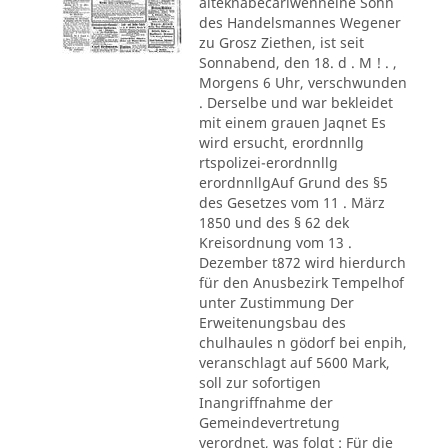
alteknabecarlwenneine Sohn
des Handelsmannes Wegener
zu Grosz Ziethen, ist seit
Sonnabend, den 18. d . M ! . ,
Morgens 6 Uhr, verschwunden
. Derselbe und war bekleidet
mit einem grauen Jaqnet Es
wird ersucht, erordnnllg
rtspolizei-erordnnllg
erordnnllgAuf Grund des §5
des Gesetzes vom 11 . März
1850 und des § 62 dek
Kreisordnung vom 13 .
Dezember t872 wird hierdurch
für den Anusbezirk Tempelhof
unter Zustimmung Der
Erweitenungsbau des
chulhaules n gödorf bei enpih,
veranschlagt auf 5600 Mark,
soll zur sofortigen
Inangriffnahme der
Gemeindevertretung
verordnet, was folgt : Für die