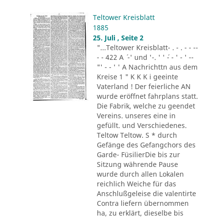
Teltower Kreisblatt
1885
25. Juli , Seite 2
"...Teltower Kreisblatt- . - . - - --
- - 422 A ´ -' und '-. ' ' ´- - ' - ' --
"' - - ' ' A Nachrichttn aus dem
Kreise 1 " K K K i geeinte
Vaterland ! Der feierliche AN
wurde eröffnet fahrplans statt.
Die Fabrik, welche zu geendet
Vereins. unseres eine in
gefüllt. und Verschiedenes.
Teltow Teltow. S * durch
Gefänge des Gefangchors des
Garde- FüsilierDie bis zur
Sitzung währende Pause
wurde durch allen Lokalen
reichlich Weiche für das
Anschlußgeleise die valentirte
Contra liefern übernommen
ha, zu erklärt, dieselbe bis