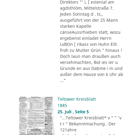
Direktors "' i, [ estenial am
agdsthlöm, Mittelstraße 7.
Jeden Sonntag d . ts.,
ausgeführt von der 25 Mann
starken Kapelle
cänseAussrhieben statt, wozu
ergebenst einladet Herrn
LvBOn [ rikass von Huhn Eilt
froh zu Mutter Grün " hinaus !
Doch laun man draußen auch
versehmachten, Bot ies ier u
Grunde en aus Dabme i in und
außer dem Hause von 6 Uhr ab
..."
Teltower Kreisblatt
1885
25. Juli , Seite 5
"...Teltower Kreisblatt* v " " 'v
t r " Bekanntmachung . Der
121ahre