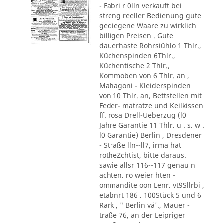
- Fabri r 0lln verkauft bei
streng reeller Bedienung gute
gediegene Waare zu wirklich
billigen Preisen . Gute
dauerhaste Rohrsiühlo 1 Thlr.,
Küchenspinden 6Thlr.,
Küchentische 2 Thlr.,
Kommoben von 6 Thlr. an ,
Mahagoni - Kleiderspinden
von 10 Thlr. an, Bettstellen mit
Feder- matratze und Keilkissen
ff. rosa Drell-Ueberzug (l0
Jahre Garantie 11 Thlr. u . s. w .
l0 Garantie) Berlin , Dresdener
- Straße lln--ll7, irma hat
rotheZchtist, bitte daraus.
sawie allsr 116--117 genau n
achten. ro weier hten -
ommandite oon Lenr. vt9Sllrbi ,
etabnrt 186 . 100Stück 5 und 6
Rark , " Berlin vä'., Mauer -
traße 76, an der Leipriger