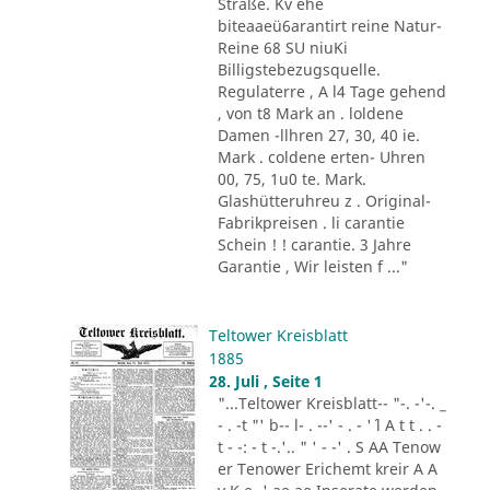
Straße. Kv ehe
biteaaeü6arantirt reine Natur-
Reine 68 SU niuKi
Billigstebezugsquelle.
Regulaterre , A l4 Tage gehend
, von t8 Mark an . loldene
Damen -llhren 27, 30, 40 ie.
Mark . coldene erten- Uhren
00, 75, 1u0 te. Mark.
Glashütteruhreu z . Original-
Fabrikpreisen . li carantie
Schein ! ! carantie. 3 Jahre
Garantie , Wir leisten f ..."
Teltower Kreisblatt
1885
28. Juli , Seite 1
"...Teltower Kreisblatt-- "-. -'-. _
- . -t "' b-- l- . --' - . - '´ l A t t . . -
t - -: - t -.'.. " ' - -' . S AA Tenow
er Tenower Erichemt kreir A A