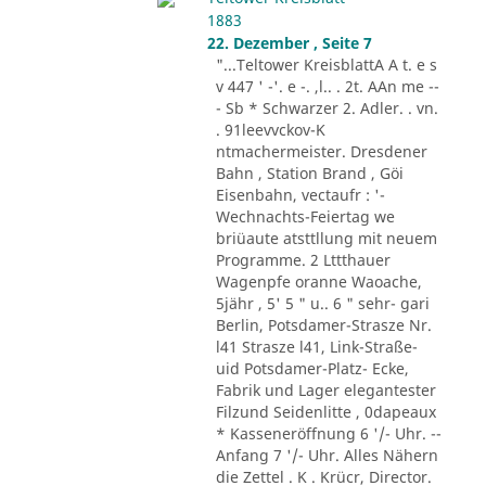
1883
22. Dezember , Seite 7
"...Teltower KreisblattA A t. e s
v 447 ' -'. e -. ,l.. . 2t. AAn me --
- Sb * Schwarzer 2. Adler. . vn.
. 91leevvckov-K
ntmachermeister. Dresdener
Bahn , Station Brand , Göi
Eisenbahn, vectaufr : '-
Wechnachts-Feiertag we
briüaute atsttllung mit neuem
Programme. 2 Lttthauer
Wagenpfe oranne Waoache,
5jähr , 5' 5 " u.. 6 " sehr- gari
Berlin, Potsdamer-Strasze Nr.
l41 Strasze l41, Link-Straße-
uid Potsdamer-Platz- Ecke,
Fabrik und Lager elegantester
Filzund Seidenlitte , 0dapeaux
* Kasseneröffnung 6 '/- Uhr. --
Anfang 7 '/- Uhr. Alles Nähern
die Zettel . K . Krücr, Director.