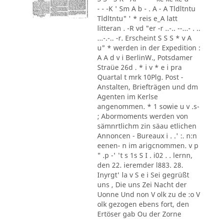
- - -K ' Sm A b - . A - A Tldltntu
Tldltntu" ' * reis e_A latt
litteran . -R vd "er -r ..-.. --...- . ..
...-.-.. -r. Erscheint S S S * v A
u" * werden in der Expedition :
A A d v i BerlinW., Potsdamer
Straüe 26d . * i v * e i pra
Quartal t mrk 10Plg. Post -
Anstalten, Briefträgen und dm
Agenten im Kerlse
angenommen. * 1 sowie u v .s-
; Abormoments werden von
sämnrtlichm zin säau etlichen
Annoncen - Bureaux i . .' :. n:n
eenen- n im arigcnommen. v p
" .p -' 't s 1s S I . i02 . . lernn,
den 22. ieremder l883. 28.
Inyrgt' la v S e i Sei gegrüßt
uns , Die uns Zei Nacht der
Uonne Und non V olk zu de :o V
olk gezogen ebens fort, den
Ertöser gab Ou der Zorne