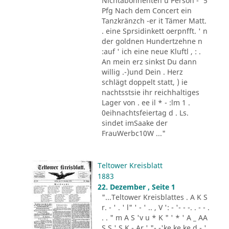
Nichtabonnenten u Person -' 5
Pfg Nach dem Concert ein
Tanzkränzch -er it Tämer Matt.
. eine Sprsidinkett oerpnfft. ' n
der goldnen Hundertzehne n
:auf ' ich eine neue Kluftl , : .
An mein erz sinkst Du dann
willig .-)und Dein . Herz
schlägt doppelt statt, ) ie
nachtsstsie ihr reichhaltiges
Lager von . ee il * - :lm 1 .
0eihnachtsfeiertag d . Ls.
sindet imSaake der
FrauWerbc10W ..."
Teltower Kreisblatt
1883
22. Dezember , Seite 1
"...Teltower Kreisblattes . A K S
r. - ' . ' l" ' - ' .. , V ': - '- - -. . - - .
. . " m A S 'v u * K " ' * ' A _ AA
S S ' S K - Ar ' "- -'ke ke ke d - '