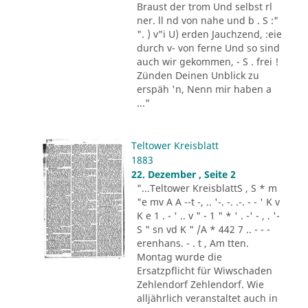
Braust der trom Und selbst rl
ner. ll nd von nahe und b . S :"
". ) v"i U) erden Jauchzend, :eie
durch v- von ferne Und so sind
auch wir gekommen, - S . frei !
Zünden Deinen Unblick zu
erspäh 'n, Nenn mir haben a
..."
Teltower Kreisblatt
1883
22. Dezember , Seite 2
"...Teltower KreisblattS , S * m
"e mv A A --t -, .. '-. -. .-. - - ' K v
K e 1 . - ' .. v " - 1 " * ' . -' - , . '-
S " sn vd K " /A * 442 7 .. - - -
erenhans. - . t , Am tten.
Montag wurde die
Ersatzpflicht für Wiwschaden
Zehlendorf Zehlendorf. Wie
alljährlich veranstaltet auch in