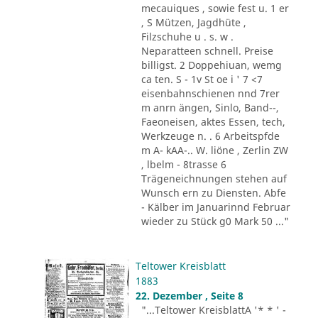
mecauiques , sowie fest u. 1 er
, S Mützen, Jagdhüte ,
Filzschuhe u . s. w .
Neparatteen schnell. Preise
billigst. 2 Doppehiuan, wemg
ca ten. S - 1v St oe i ' 7 <7
eisenbahnschienen nnd 7rer
m anrn ängen, Sinlo, Band--,
Faeoneisen, aktes Essen, tech,
Werkzeuge n. . 6 Arbeitspfde
m A- kAA-.. W. liöne , Zerlin ZW
, lbelm - 8trasse 6
Trägeneichnungen stehen auf
Wunsch ern zu Diensten. Abfe
- Kälber im Januarinnd Februar
wieder zu Stück g0 Mark 50 ..."
Teltower Kreisblatt
1883
22. Dezember , Seite 8
"...Teltower KreisblattA '* * ' -