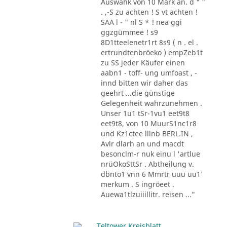
Auswahk von 10 Mark an. d " "
. ,-S zu achten ! S vt achten !
SAA l - " nl S * ! nea ggi
ggzgümmee ! s9
8D1tteelenetr1rt 8s9 ( n . el .
ertrundtenbröeko ) empZeb1t
zu SS jeder Käufer einen
aabn1 - toff- ung umfoast , -
innd bitten wir daher das
geehrt ...die günstige
Gelegenheit wahrzunehmen .
Unser 1u1 tSr-1vu1 eet9t8
eet9t8, von 10 MuurS1nc1r8
und Kz1ctee lllnb BERL.IN ,
Avlr dlarh an und macdt
besonclm-r nuk einu l 'artlue
nrüOkoSttSr . Abtheilung v.
dbnto1 vnn 6 Mmrtr uuu uu1'
merkum . S ingröeet .
Auewa1tlzuiiillitr. reisen ..."
Teltower Kreisblatt