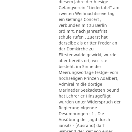
diesem Jahre der hiesige
Gefangverein "Liedertafel" am
zweiten Weihnachtsseiertag
ein Gefangs Concert ,
verbunden mit zu Berlin
ordimrt. nach Jahresfrist
schule rufen . Zuerst hat
derselbe als dritter Preder an
der Domkirche zu
Fürstenwalde gewirkt, wurde
aber bereits ort, wo - ste
besteht, im Sinne der
Meerungsvorlage festge- vom
hochseligen Prinzen Adalbert,
Admiral m die dortige
Marineder Seekadetten beund
hat Lehrer er Hinzugefügt
wurden unter Widerspruch der
Regierung olgende
Desumnungen : 1 . Die
Ausübung der Jagd durch
iansitz - (Ausrand) darf
während der Zeit von einer