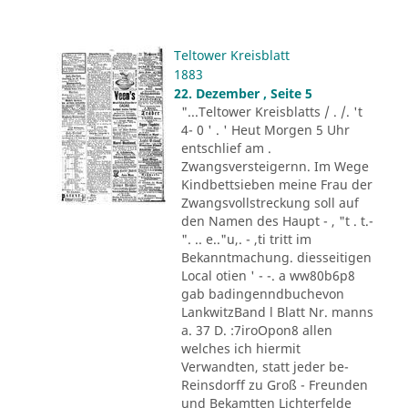
Teltower Kreisblatt
1883
22. Dezember , Seite 5
"...Teltower Kreisblatts / . /. 't
4- 0 ' . ' Heut Morgen 5 Uhr
entschlief am .
Zwangsversteigernn. Im Wege
Kindbettsieben meine Frau der
Zwangsvollstreckung soll auf
den Namen des Haupt - , "t . t.-
". .. e.."u,. - ,ti tritt im
Bekanntmachung. diesseitigen
Local otien ' - -. a ww80b6p8
gab badingenndbuchevon
LankwitzBand l Blatt Nr. manns
a. 37 D. :7iroOpon8 allen
welches ich hiermit
Verwandten, statt jeder be-
Reinsdorff zu Groß - Freunden
und Bekamtten Lichterfelde