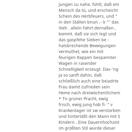
Jungen zu nahe, fühlt, daß em
Mensch da tü, und erscheicht
Schein des Herbfeuers, und "
in den Ställen bnun .- lr "' das
Vieh . allein Fahrt dernaßen ,
kommt. daß sie sich legt und
das gaspfehe Sieben be -
halsbrechende Bewegungen
vermuthet, wie ein mit
feurigen Rappen bespannter
Wagen in rasender
Schnelligkeit erzeugt. Das-'ng
ja so sanft dahin, daß
schließlich auch eine beiadrte
Frau damit zufrieden sein
Heme nach dreiwöchentlichem
* Tn grüner Pracht, ewig
frisch, ewig jung hob fi- " v
Krankenlager ist sw verstorben
und hinterläßt den Mann mit 5
Kindern . Eine Dauernhochzeit
im größten Stil wurde dieser