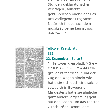
Stunde v deklaratorischen
Verträgen . äußerst
genußreichen Abend der Das
uns vorliegende Programm,
Natürlich findet nach dem
musikaZu bemerken ist noch,
daß Zer ..."
Teltower Kreisblatt
1883
22. Dezember , Seite 3
"...Teltower Kreisblattl. * S e A
e ' u b A - " '. - ' ' * A 443 ein
greller Psiff erschallt und der
Zug den Wagen hinein Wie
hatte sie sich doch eine solche
setzt sich in Bewegung.
Mindestens hatte sie ähnliche
ganz andert vorgestellt ! geht
auf den Boden, um das Fenster
zu schließen, kommt dem