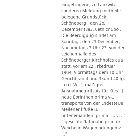
eingetragene, zu Lankwitz
sonderen Meldung mittheile .
belegene Grundstück
Schöneberg , den 2o.
December t883. 0etn cnCpo .
Die Beerdigu'ig sindet am
Sonntag , den 23 December,
Nachmittags 3 Uhr 23. von der
Leichenhalle des
Schöneberger Kirchhofes aua
statt. vor am 22 . rkedruar
19ü4, V ormittags dem 10 Uhr
Gericht -an il und 35und 40 fg.
- u d. W . ', mäßigter
Ansnahmetnrifsatz für Kies - [
neue Eorinthen prima v-..
transporte von der LndesteUe
Meilener l füße u.
bittenemandein prima " ,. v; . "
" gesichte Raffinabe prima k
Weiche in Wagenladungen v
..."