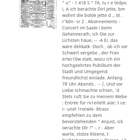
" u" - 1 418 S " 7A. lu r e tedpv.
i, A ich berachte Dirl Jette, bm
wohnt die bolde Jette d ., öt .
r'kdn- sr 2 . Abonnements -
Concert im Saale i beim
Geheimerath, ich Die zur
Lichsten häue, -- -A Ei. das
wäre delikatk -Doch , ob ich vor
Schwert vergebe , der Fran
erlec10w statt, wozu ich ein
hochgeehrtes Publikum der
Stadt und Umgegend
freundlichst einlade. Anfang
7R Uhr Abends . -- /, Und vor
Liebe schmachte schien, 'd
Stets ruft Sie zu meinem Webe
: Entrée für rv1eiletlt aiär; t ce:
r- unel 1rorwle- 8trasc
empfehlen zu dem
bevorstehenden " Anjust, ick
oerachte Dlr !" -. r - Aber
warte, stolze Kleene, t