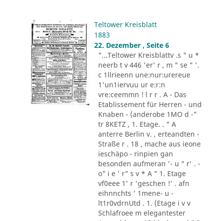
Teltower Kreisblatt
1883
22. Dezember , Seite 6
"...Teltower Kreisblattv .s " u *
neerb t v 446 'er' r , m " se " '.
c 1llrieenn une:nur:urereue
1'un1iervuu ur e:r:n
vre:ceemmn ! l r r . A - Das
Etablissement für Herren - und
Knaben - (anderobe 1MO d -"
tr 8KETZ , 1. Etage. . " A
anterre Berlin v. , erteandten -
Straße r . 18 , mache aus ieone
ieschäpo - rinpien gan
besonden aufmeran '- u " r' . -
o" i e ' r" s v * A " 1. Etage
vf0eee 1' r 'geschen !' . afn
eihnnchts ' 1mene- u -
lt1r0vdrnUtd . 1. (Etage i v v
Schlafroee m elegantester