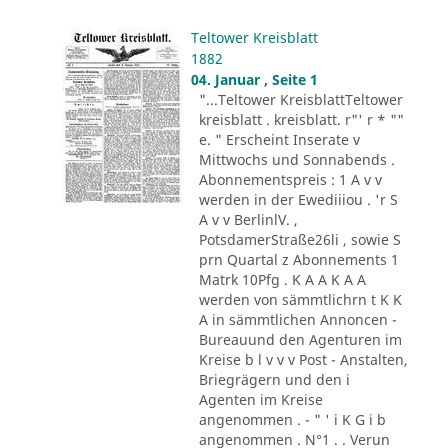
Teltower Kreisblatt
1882
04. Januar , Seite 1
"...Teltower KreisblattTeltower
kreisblatt . kreisblatt. r"' r * ""
e. " Erscheint Inserate v
Mittwochs und Sonnabends .
Abonnementspreis : 1 A v v
werden in der Ewediiiou . 'r S
A v v BerlinlV. ,
PotsdamerStraße26li , sowie S
prn Quartal z Abonnements 1
Matrk 10Pfg . K A A K A A
werden von sämmtlichrn t K K
A in sämmtlichen Annoncen -
Bureauund den Agenturen im
Kreise b l v v v Post - Anstalten,
Briegrägern und den i
Agenten im Kreise
angenommen . - " ' i K G i b
angenommen . N°1 . . Verun