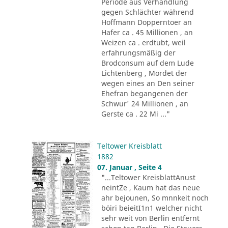
Periode aus Verhandlung
gegen Schlächter während
Hoffmann Dopperntoer an
Hafer ca . 45 Millionen , an
Weizen ca . erdtubt, weil
erfahrungsmäßig der
Brodconsum auf dem Lude
Lichtenberg , Mordet der
wegen eines an Den seiner
Ehefran begangenen der
Schwur' 24 Millionen , an
Gerste ca . 22 Mi ..."
Teltower Kreisblatt
1882
07. Januar , Seite 4
"...Teltower KreisblattAnust
neintZe , Kaum hat das neue
ahr bejounen, So mnnkeit noch
böiri beieitI1n1 welcher nicht
sehr weit von Berlin entfernt