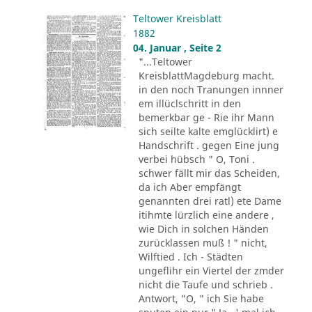
Teltower Kreisblatt
1882
04. Januar , Seite 2
"...Teltower
KreisblattMagdeburg macht.
in den noch Tranungen innner
em illüclschritt in den
bemerkbar ge - Rie ihr Mann
sich seilte kalte emglücklirt) e
Handschrift . gegen Eine jung
verbei hübsch " O, Toni .
schwer fällt mir das Scheiden,
da ich Aber empfängt
genannten drei ratl) ete Dame
itihmte lürzlich eine andere ,
wie Dich in solchen Händen
zurücklassen muß ! " nicht,
Wilftied . Ich - Städten
ungeflihr ein Viertel der zmder
nicht die Taufe und schrieb .
Antwort, "O, " ich Sie habe