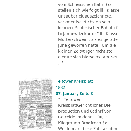
vom Schlesischen Bahnl) of
stellen sich wie folgt lll . Klasse
Unsauberleit auszeichnete,
verlor entsetztichsten sein
kennen, Schlesischer Bahnhof
bi Jannewitzdrücke " ll . Klasse
Mutterschwein , als es gerade
June geworfen hatte . Um die
kleinen Zeltvtirger mcht ste
eientte sich hierselbst am Neuj
..."
Teltower Kreisblatt
1882
07. Januar , Seite 3
"...Teltower
KreisblattGerichtliches Die
production und 6ednrf von
Getreide im denn 1 ü0, 7
Kilograunn Brodfrnch ! e .
Wollte man diese Zahl als den