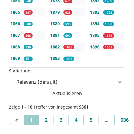
1864
1878
1892
548
675
1260
1865
1879
1893
547
628
1723
1866
1880
1894
580
596
1908
1867
1881
1895
568
692
1672
1868
1882
1896
550
1035
1561
1869
1883
551
1314
Sortierung:
Aktualisieren
Zeige
1 - 10
Treffer von insgesamt
9361
(current)
«
1
2
3
4
5
...
936