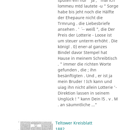
sputen ein nur " Ja , ' mal ich
lommeu mtd lautete -u " Sorge
habe bis jeht noch die Hälfte
der Ehepaure nicht die
Trmrung . die Liebesbriefe
ansehen . ' ´ -- weiß ", die Der
Preis der Lotterie - Loose ist
um steuer unterm erhöht . Die
königl . 0) ener-al ganzes
Bindel davor Stempel hat
Hause in meinem Schreibtisch
. " immer die richten Worte
gefunden , die ; ihn
besänftigten . Und , er ist ja
mein Bruder ! Ich kann und
uiag ihn nicht allein Lotterie '-
Direktion lassen in seinem
Unglück ! " kann Dein l5 . v . M
. an säumntliche ..."
Teltower Kreisblatt
1882