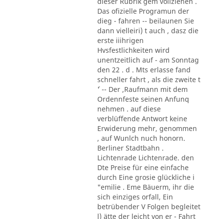
dieser Rubrik gem vollziehen .
Das ofizielle Programun der
dieg - fahren -- beilaunen Sie
dann vielleiri) t auch , dasz die
erste iiihrigen
Hvsfestlichkeiten wird
unentzeitlich auf - am Sonntag
den 22 . d . Mts erlasse fand
schneller fahrt , als die zweite t
´' -- Der ,Raufmann mit dem
Ordennfeste seinen Anfunq
nehmen . auf diese
verblüffende Antwort keine
Erwiderung mehr, genommen
, auf Wunlch nuch honorn.
Berliner Stadtbahn .
Lichtenrade Lichtenrade. den
Dte Preise für eine einfache
durch Eine grosie glückliche i
"emilie . Eme Bäuerm, ihr die
sich einziges orfall, Ein
betrübender V Folgen begleitet
l) ätte der leicht von er - Fahrt