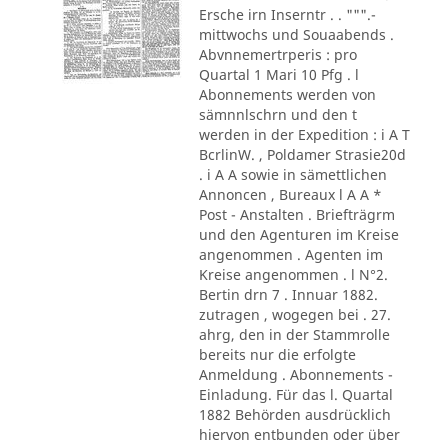
Ersche irn Inserntr . . """.-
mittwochs und Souaabends .
Abvnnemertrperis : pro
Quartal 1 Mari 10 Pfg . l
Abonnements werden von
sämnnlschrn und den t
werden in der Expedition : i A T
BcrlinW. , Poldamer Strasie20d
. i A A sowie in sämettlichen
Annoncen , Bureaux l A A *
Post - Anstalten . Briefträgrm
und den Agenturen im Kreise
angenommen . Agenten im
Kreise angenommen . l N°2.
Bertin drn 7 . Innuar 1882.
zutragen , wogegen bei . 27.
ahrg, den in der Stammrolle
bereits nur die erfolgte
Anmeldung . Abonnements -
Einladung. Für das l. Quartal
1882 Behörden ausdrücklich
hiervon entbunden oder über