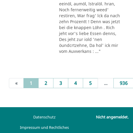
eeinöl, aumöl, lstralöl. hran,
Noch fernerweitig weed'
restiren, War frag' lck da nach
zehn Prozentt ! Denn was jetzt
bei die knappen Löhn . Rich
jeht vor's liebe Essen denns,
Des jeht zur iold 'nen
öundcrtzehne, Da hol' ick mir
vom Auvverkans : ..."
(current)
«
1
2
3
4
5
...
936
Datenschutz
Nicht angemeldet.
Impressum und Rechtliches