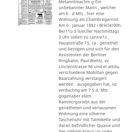
Metanntmachm g Ein
unbekannter Mann , welcher
am 6 . d Mts . hier eine
Wohnung als Chambregarnist
Am 0 . Januar 1882 i Brecler00h
Ber11u S lsiecller Nachmittags
3 Uhr sollen zu Lannvi1z ,
Hauptstraße 15, ca . geriethet
und bezogen und sich für den
Assistenten der Berliner
Ringbahn, Paul Bielitz, vv
Linclenstrasse 96 und el attolu
verschiedene Mobiltan gegen
Baarzahlung verstaigert
werden . ausgegeben hat, ist
verdachtig am 7 S d. Mts .
gogenaber elem
Rammcrgoriebt aus der
gerietheten und verlassenen
Wohnung eine silberne
Taschenuhr mit Talmikette und
daran befindlicher Quasie und
Der rothem Kreuz un unAn