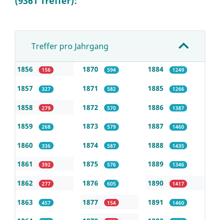
(9361 Treffer):
Treffer pro Jahrgang
1856
1870
1884
156
594
1249
1857
1871
1885
327
582
1266
1858
1872
1886
279
570
1387
1859
1873
1887
268
579
1460
1860
1874
1888
336
587
1435
1861
1875
1889
392
576
1346
1862
1876
1890
277
605
1417
1863
1877
1891
457
154
1460