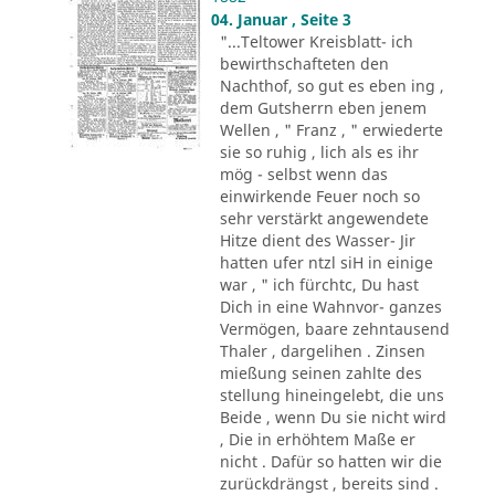
04. Januar , Seite 3
"...Teltower Kreisblatt- ich
bewirthschafteten den
Nachthof, so gut es eben ing ,
dem Gutsherrn eben jenem
Wellen , " Franz , " erwiederte
sie so ruhig , lich als es ihr
mög - selbst wenn das
einwirkende Feuer noch so
sehr verstärkt angewendete
Hitze dient des Wasser- Jir
hatten ufer ntzl siH in einige
war , " ich fürchtc, Du hast
Dich in eine Wahnvor- ganzes
Vermögen, baare zehntausend
Thaler , dargelihen . Zinsen
mießung seinen zahlte des
stellung hineingelebt, die uns
Beide , wenn Du sie nicht wird
, Die in erhöhtem Maße er
nicht . Dafür so hatten wir die
zurückdrängst , bereits sind .