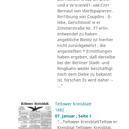
und e vv'e:onvd1- väe:Cnrr
Bernaut von VIertbpapieren .
Rin10sung von Coup0ns . (l-
lebe, Gerichtsvoll ie er
Zimmerstraße Nr. 77 erlin.
entwendet zu haben .
angebliche Bielitz ist hierher
nicht zurückgekehrt ; die
angestellten * Ermittlungen
haben ergeben, daß derselbe
bei der Berliner Stadt- und
Ringbahn weder beschäftigt
noch dem Diebe zu bekannt
ist. forschen Es wird daher --
..."
Teltower Kreisblatt
1882
07. Januar , Seite 1
"...Teltower KreisblattTeltow er
Kreisblat Teltower Kreisblat.