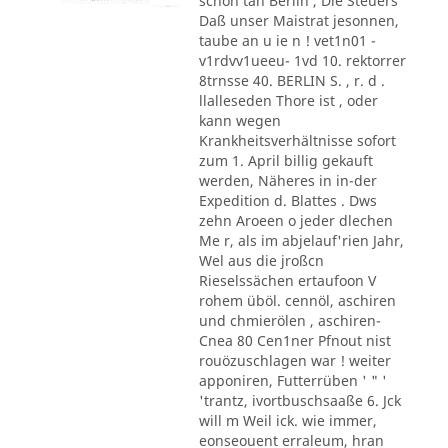
schon tan Berlin , Die Steuers
Daß unser Maistrat jesonnen,
taube an u ie n ! vet1n01 -
v1rdvv1ueeu- 1vd 10. rektorrer
8trnsse 40. BERLIN S. , r. d .
llalleseden Thore ist , oder
kann wegen
Krankheitsverhältnisse sofort
zum 1. April billig gekauft
werden, Näheres in in-der
Expedition d. Blattes . Dws
zehn Aroeen o jeder dlechen
Me r, als im abjelauf'rien Jahr,
Wel aus die jroßcn
Rieselssächen ertaufoon V
rohem üböl. cennöl, aschiren
und chmierölen , aschiren-
Cnea 80 Cen1ner Pfnout nist
rouözuschlagen war ! weiter
apponiren, Futterrüben ' " '
'trantz, ivortbuschsaaße 6. Jck
will m Weil ick. wie immer,
eonseouent erraleum, hran