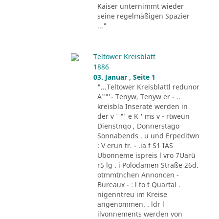
Kaiser unternimmt wieder
seine regelmäßigen Spazier
..."
Teltower Kreisblatt
1886
03. Januar , Seite 1
"...Teltower Kreisblattl redunor
A""'- Tenyw, Tenyw er - ..
kreisbla Inserate werden in
der v ' "' e K ' ms v - rtweun
Dienstnqo , Donnerstago
Sonnabends . u und Erpeditwn
: V erun tr. - .ia f S1 IAS
Ubonneme ispreis l vro 7Uarü
r5 lg . i Polodamen Straße 26d.
otmmtnchen Annoncen -
Bureaux - : l to t Quartal .
nigenntreu im Kreise
angenommen. . ldr l
ilvonnements werden von