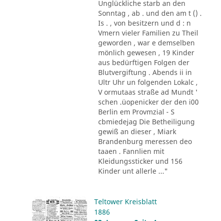
Unglückliche starb an den
Sonntag , ab . und den am t () .
Is . , von besitzern und d : n
Vmern vieler Familien zu Theil
geworden , war e demselben
mönlich gewesen , 19 Kinder
aus bedürftigen Folgen der
Blutvergiftung . Abends ii in
Ultr Uhr un folgenden Lokalc ,
V ormutaas straße ad Mundt '
schen .üopenicker der den i00
Berlin em Provmzial - S
cbmiedejag Die Betheiligung
gewiß an dieser , Miark
Brandenburg meressen deo
taaen . Fannlien mit
Kleidungssticker und 156
Kinder unt allerle ..."
Teltower Kreisblatt
1886