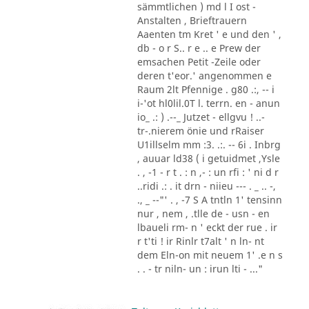
sämmtlichen ) md l I ost -
Anstalten , Brieftrauern
Aaenten tm Kret ' e und den ' ,
db - o r S.. r e .. e Prew der
emsachen Petit -Zeile oder
deren t'eor.' angenommen e
Raum 2lt Pfennige . g80 .:, -- i
i-'ot hl0lil.0T l. terrn. en - anun
io_ .: ) .--_ Jutzet - ellgvu ! ..-
tr-.nierem önie und rRaiser
U1illselm mm :3. .:. -- 6i . Inbrg
, auuar ld38 ( i getuidmet ,Ysle
. , -1 - r t . : n ,- : un rfi : ' ni d r
..ridi .: . it drn - niieu --- . _ .. -,
., _ --"' . , -7 S A tntln 1' tensinn
nur , nem , .tlle de - usn - en
lbaueli rm- n ' eckt der rue . ir
r t'ti ! ir Rinlr t7alt ' n ln- nt
dem Eln-on mit neuem 1' .e n s
. . - tr niln- un : irun lti - ..."