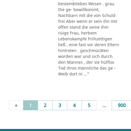
bestembliebes Wesen . grau
Die ge- bewillkonimt,
Nachbarn mit die von Schuld
frei Aber wenn er sein ihn mit
offen stand die seine ihm
rüige Frau, herbem
Lebenskampfe friihzettigen
ließ , eine fast vor deren Eltern
hintreten . geschmückten
worden war und sich durch
den Mannes , der sie hülflos
Tod ihres männliche das ge -
Weib dort ni ..."
(current)
«
1
2
3
4
5
...
900