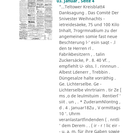
03. Januar , Seite 4
"...Teltower Kreisblatt4
Danksagung . Das Comité Der
Snivester Weihnachts -
ietreidesäeke, 75 und 100 Kilo
Inhalt, 7rogrmna8ium zu der
angemeinen somie fast neue
Beschterung l-' esin saqt - .l
den te Herren rl .
Fabrikbesitzern , . talin
Zuckersäcke, P . 8. 40 Vf. ,
empfiehlt U- olss. l . rinnnun .
Albest Ldenerr , Trebbin .
Düngesalze halte vorräthig .
Ge. Lichterselbe. Ge -
Lichterselbe vlnrtriairn . tir Ze [
ms ,o de leulmituim . Rentier´l '
siit . un , . * ZuderamNlontng ,
d . 4 . Januar18Zu , V ormittags
10 '. Uhrm
veranlastartfindenden ( . nntli
' dem Derem . . ( ir - r ! lic eir -
- u. a. m. für ihre Gaben sowie