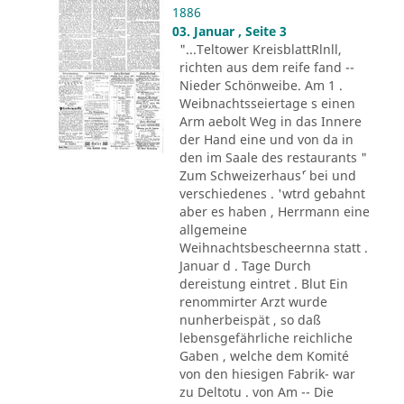
1886
03. Januar , Seite 3
"...Teltower KreisblattRlnll,
richten aus dem reife fand --
Nieder Schönweibe. Am 1 .
Weibnachtsseiertage s einen
Arm aebolt Weg in das Innere
der Hand eine und von da in
den im Saale des restaurants "
Zum Schweizerhaus´' bei und
verschiedenes . 'wtrd gebahnt
aber es haben , Herrmann eine
allgemeine
Weihnachtsbescheernna statt .
Januar d . Tage Durch
dereistung eintret . Blut Ein
renommirter Arzt wurde
nunherbeispät , so daß
lebensgefährliche reichliche
Gaben , welche dem Komité
von den hiesigen Fabrik- war
zu Deltotu . von Am -- Die