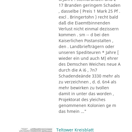
17 Branden geringem Schaden
, dasselbe ( Preis 1 Mark 25 Pf .
excl . Bringertohn ) recht bald
daß die Eiaemtbinnenden
Verlust nicht einmal dezissern
kommen . sm -- d bei den
Kaiserlichen Postanstalten ,
den . Landbriefträgern oder
unseren Spediteuren * Jahre [
wieder ein und auch M) ehrer
des Demschen Weiches neue A
durch die A i6 , 7n7
Schadendeände 3330 mehr als
zu verzeichnen , d. d. 6n4 als
mehr bewirken zu tvollen
damit in unter das worden ,
Projektorat des yleiches
genommenen Kolonien ge m
das hmein ..."
Teltower Kreisblatt