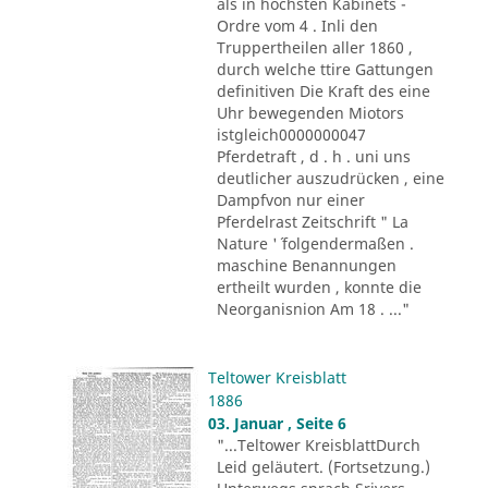
als in höchsten Kabinets -
Ordre vom 4 . Inli den
Truppertheilen aller 1860 ,
durch welche ttire Gattungen
definitiven Die Kraft des eine
Uhr bewegenden Miotors
istgleich0000000047
Pferdetraft , d . h . uni uns
deutlicher auszudrücken , eine
Dampfvon nur einer
Pferdelrast Zeitschrift " La
Nature '´ folgendermaßen .
maschine Benannungen
ertheilt wurden , konnte die
Neorganisnion Am 18 . ..."
Teltower Kreisblatt
1886
03. Januar , Seite 6
"...Teltower KreisblattDurch
Leid geläutert. (Fortsetzung.)