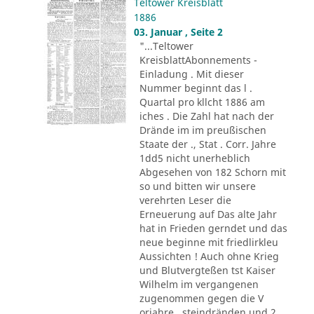
Teltower Kreisblatt
1886
03. Januar , Seite 2
"...Teltower
KreisblattAbonnements -
Einladung . Mit dieser
Nummer beginnt das l .
Quartal pro kllcht 1886 am
iches . Die Zahl hat nach der
Drände im im preußischen
Staate der ., Stat . Corr. Jahre
1dd5 nicht unerheblich
Abgesehen von 182 Schorn mit
so und bitten wir unsere
verehrten Leser die
Erneuerung auf Das alte Jahr
hat in Frieden gerndet und das
neue beginne mit friedlirkleu
Aussichten ! Auch ohne Krieg
und Blutvergteßen tst Kaiser
Wilhelm im vergangenen
zugenommen gegen die V
orjahre . steindränden und 2