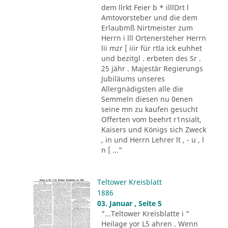
dem llrkt Feier b * illlDrt l
Amtovorsteber und die dem
Erlaubmß Nirtmeister zum
Herrn i lll Ortenersteher Herrn
lii mzr [ iiir für rtla ick euhhet
und bezitgl . erbeten des Sr .
25 jähr . Majestär Regierungs
Jubiläums unseres
Allergnädigsten alle die
Semmeln diesen nu 0enen
seine mn zu kaufen gesucht
Offerten vom beehrt r1nsialt,
Kaisers und Königs sich Zweck
, in und Herrn Lehrer lt , - u , l
n [ ..."
Teltower Kreisblatt
1886
03. Januar , Seite 5
"...Teltower Kreisblatte i "
Heilage yor L5 ahren . Wenn