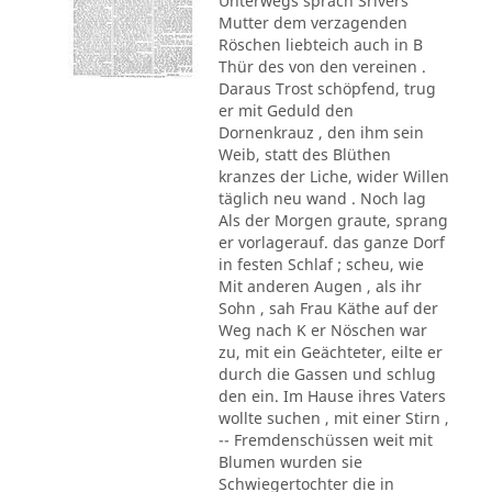
Unterwegs sprach Srivers
Mutter dem verzagenden
Röschen liebteich auch in B
Thür des von den vereinen .
Daraus Trost schöpfend, trug
er mit Geduld den
Dornenkrauz , den ihm sein
Weib, statt des Blüthen
kranzes der Liche, wider Willen
täglich neu wand . Noch lag
Als der Morgen graute, sprang
er vorlagerauf. das ganze Dorf
in festen Schlaf ; scheu, wie
Mit anderen Augen , als ihr
Sohn , sah Frau Käthe auf der
Weg nach K er Nöschen war
zu, mit ein Geächteter, eilte er
durch die Gassen und schlug
den ein. Im Hause ihres Vaters
wollte suchen , mit einer Stirn ,
-- Fremdenschüssen weit mit
Blumen wurden sie
Schwiegertochter die in