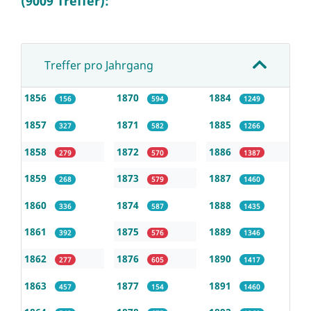
(9009 Treffer):
Treffer pro Jahrgang
1856
1870
1884
156
594
1249
1857
1871
1885
327
582
1266
1858
1872
1886
279
570
1387
1859
1873
1887
268
579
1460
1860
1874
1888
336
587
1435
1861
1875
1889
392
576
1346
1862
1876
1890
277
605
1417
1863
1877
1891
457
154
1460