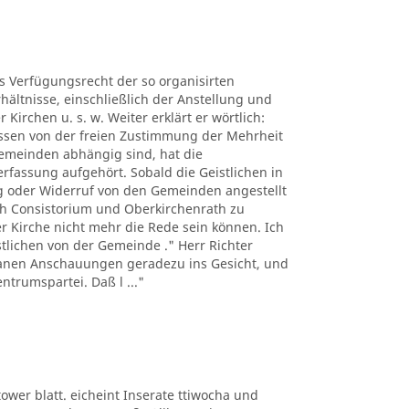
es Verfügungsrecht der so organisirten
hältnisse, einschließlich der Anstellung und
Kirchen u. s. w. Weiter erklärt er wörtlich:
üssen von der freien Zustimmung der Mehrheit
Gemeinden abhängig sind, hat die
erfassung aufgehört. Sobald die Geistlichen in
 oder Widerruf von den Gemeinden angestellt
h Consistorium und Oberkirchenrath zu
er Kirche nicht mehr die Rede sein können. Ich
istlichen von der Gemeinde ." Herr Richter
ntanen Anschauungen geradezu ins Gesicht, und
ntrumspartei. Daß l ..."
ltower blatt. eicheint Inserate ttiwocha und