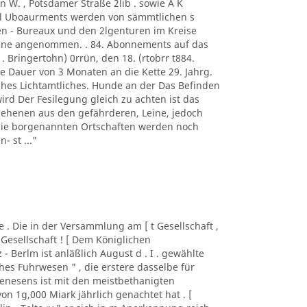
n W. , Potsdamer Straße 2lib . sowie A K
. l Uboaurments werden von sämmtlichen s
n - Bureaux und den 2lgenturen im Kreise
rene angenommen. . 84. Abonnements auf das
 . Bringertohn) 0rrün, den 18. (rtobrr t884.
e Dauer von 3 Monaten an die Kette 29. Jahrg.
iches Lichtamtliches. Hunde an der Das Befinden
wird Der Fesilegung gleich zu achten ist das
sehenen aus den gefährderen, Leine, jedoch
 die borgenannten Ortschaften werden noch
- st ..."
lde . Die in der Versammlung am [ t Gesellschaft ,
 Gesellschaft ! [ Dem Königlichen
z - Berlm ist anläßlich August d . I . gewählte
es Fuhrwesen " , die erstere dasselbe für
nesens ist mit den meistbethanigten
n 1g,000 Miark jährlich genachtet hat . [