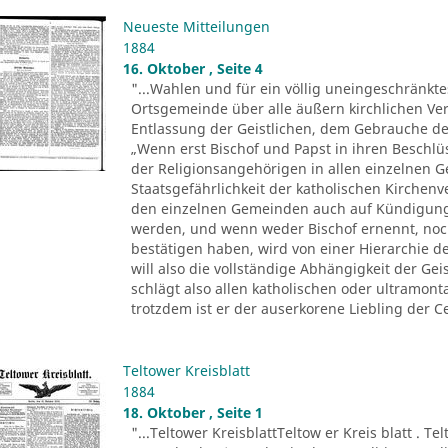
Neueste Mitteilungen
1884
16. Oktober , Seite 4
"...Wahlen und für ein völlig uneingeschränkt
Ortsgemeinde über alle äußern kirchlichen Ver
Entlassung der Geistlichen, dem Gebrauche der 
„Wenn erst Bischof und Papst in ihren Beschl
der Religionsangehörigen in allen einzelnen 
Staatsgefährlichkeit der katholischen Kirchenv
den einzelnen Gemeinden auch auf Kündigung
werden, und wenn weder Bischof ernennt, noc
bestätigen haben, wird von einer Hierarchie d
will also die vollständige Abhängigkeit der Ge
schlägt also allen katholischen oder ultramo
trotzdem ist er der auserkorene Liebling der Ce
Teltower Kreisblatt
1884
18. Oktober , Seite 1
"...Teltower KreisblattTeltow er Kreis blatt . Te