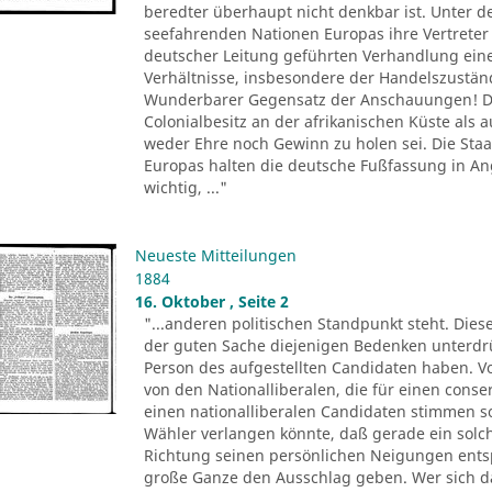
beredter überhaupt nicht denkbar ist. Unter d
seefahrenden Nationen Europas ihre Vertreter 
deutscher Leitung geführten Verhandlung ein
Verhältnisse, insbesondere der Handelszustä
Wunderbarer Gegensatz der Anschauungen! De
Colonialbesitz an der afrikanischen Küste als
weder Ehre noch Gewinn zu holen sei. Die Sta
Europas halten die deutsche Fußfassung in 
wichtig, ..."
Neueste Mitteilungen
1884
16. Oktober , Seite 2
"...anderen politischen Standpunkt steht. Dies
der guten Sache diejenigen Bedenken unterdr
Person des aufgestellten Candidaten haben. Vo
von den Nationalliberalen, die für einen conse
einen nationalliberalen Candidaten stimmen 
Wähler verlangen könnte, daß gerade ein solch
Richtung seinen persönlichen Neigungen entsp
große Ganze den Ausschlag geben. Wer sich 