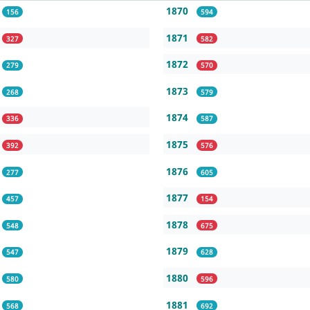
1870
156
594
1871
327
582
1872
279
570
1873
268
579
1874
336
587
1875
392
576
1876
277
605
1877
457
154
1878
548
675
1879
547
628
1880
580
596
1881
568
692