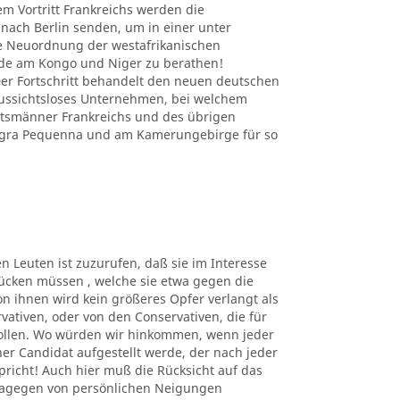
em Vortritt Frankreichs werden die
nach Berlin senden, um in einer unter
e Neuordnung der westafrikanischen
nde am Kongo und Niger zu berathen!
r Fortschritt behandelt den neuen deutschen
 aussichtsloses Unternehmen, bei welchem
atsmänner Frankreichs und des übrigen
Angra Pequenna und am Kamerungebirge für so
en Leuten ist zuzurufen, daß sie im Interesse
ücken müssen , welche sie etwa gegen die
n ihnen wird kein größeres Opfer verlangt als
rvativen, oder von den Conservativen, die für
sollen. Wo würden wir hinkommen, wenn jeder
er Candidat aufgestellt werde, der nach jeder
richt! Auch hier muß die Rücksicht auf das
dagegen von persönlichen Neigungen