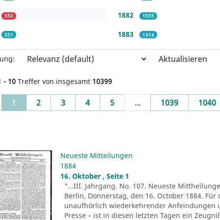
1882
550
1035
1883
551
1314
Aktualisieren
rung:
1 - 10
Treffer von insgesamt
10399
(current)
1
2
3
4
5
...
1039
1040
Neueste Mitteilungen
1884
16. Oktober , Seite 1
"...III. Jahrgang. No. 107. Neueste Mittheilung
Berlin, Donnerstag, den 16. October 1884. Für 
unaufhörlich wiederkehrender Anfeindungen u
Presse – ist in diesen letzten Tagen ein Zeug