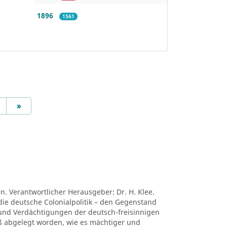
1896
1561
Next
»
en. Verantwortlicher Herausgeber: Dr. H. Klee.
die deutsche Colonialpolitik – den Gegenstand
nd Verdächtigungen der deutsch-freisinnigen
niß abgelegt worden, wie es mächtiger und