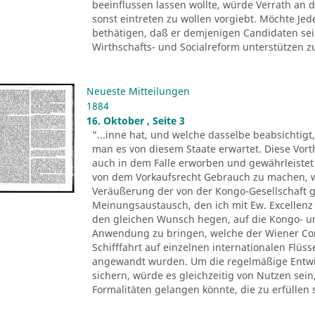
beeinflussen lassen wollte, würde Verrath an d
sonst eintreten zu wollen vorgiebt. Möchte Je
bethätigen, daß er demjenigen Candidaten sei
Wirthschafts- und Socialreform unterstützen zu 
Neueste Mitteilungen
1884
16. Oktober , Seite 3
"...inne hat, und welche dasselbe beabsichtigt
man es von diesem Staate erwartet. Diese Vor
auch in dem Falle erworben und gewährleistet 
von dem Vorkaufsrecht Gebrauch zu machen, we
Veräußerung der von der Kongo-Gesellschaft
Meinungsaustausch, den ich mit Ew. Excellenz
den gleichen Wunsch hegen, auf die Kongo- und
Anwendung zu bringen, welche der Wiener Co
Schifffahrt auf einzelnen internationalen Flüs
angewandt wurden. Um die regelmäßige Entwic
sichern, würde es gleichzeitig von Nutzen sei
Formalitäten gelangen könnte, die zu erfüllen 