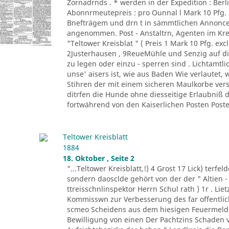
Zornadrnds . * werden in der Expedition : Berli
Abonnrmeutepreis : pro Ounnal l Mark 10 Pfg
Bnefträgem und drn t in sämmtlichen Annonce
angenommen. Post - Anstaltrn, Agenten im K
"Teltower Kreisblat " ( Preis 1 Mark 10 Pfg. excl
2Justerhausen , 9ReueMühle und Senzig auf di
zu legen oder einzu - sperren sind . Lichtamtl
unse' aisers ist, wie aus Baden Wie verlautet, 
Stihren der mit einem sicheren Maulkorbe ver
ditrfen die Hunde ohne diesseitige Erlaubniß
fortwährend von den Kaiserlichen Posten Posten
Teltower Kreisblatt
1884
18. Oktober , Seite 2
"...Teltower Kreisblatt,!) 4 Grost 17 Lick) terfe
sondern daosclde gehört von der der " Altien -
ttreisschnlinspektor Herrn Schul rath ) 1r . Liet
Kommisswn zur Verbesserung des far offentlich
scmeo Scheidens aus dem hiesigen Feuermelde
Bewilligung von einen Der Pachtzins Schaden vo