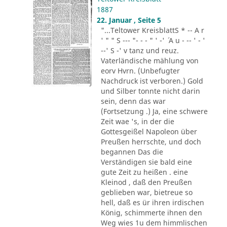
1887
22. Januar , Seite 5
"...Teltower KreisblattS * -- A r
' " " S --- "- - - " ' -' ´ A u - -- ' - '
--' S -' v tanz und reuz.
Vaterländische mählung von
eorv Hvrn. (Unbefugter
Nachdruck ist verboren.) Gold
und Silber tonnte nicht darin
sein, denn das war
(Fortsetzung .) Ja, eine schwere
Zeit wae 's, in der die
Gottesgeißel Napoleon über
Preußen herrschte, und doch
begannen Das die
Verständigen sie bald eine
gute Zeit zu heißen . eine
Kleinod , daß den Preußen
geblieben war, bietreue so
hell, daß es ür ihren irdischen
König, schimmerte ihnen den
Weg wies 1u dem himmlischen