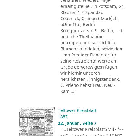
verlaufen. Wiederbringer
erhält gute Bel. in Potsdam, Gr.
Kleokon 1 * Spandau,
Cöpenick, Grünau ( Mark), b
oUmn1tu , Berlin
Königgrätzerstr. 9 , Berlin, .-- t
henliche Theilnahme
betrugten und so reichlich
Blumen spendeten, sowie dem
Hmn Prediger Denenter für
seine rtostreichtn Worte am
Grade derverewigten fugen
wir hiernir unseren
herzlichsten , innigstendank.
C. Prleno nebst Frau, Neu -
Kam ..."
Teltower Kreisblatt
1887
22. Januar , Seite 7
"...Teltower KreisblattS v 47 '- -
- - " ' ' - - - ' -. ' ' - ' -.-." agarm