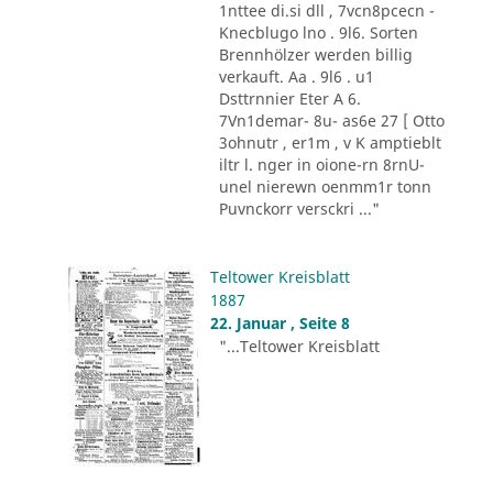
1nttee di.si dll , 7vcn8pcecn -
Knecblugo lno . 9l6. Sorten
Brennhölzer werden billig
verkauft. Aa . 9l6 . u1
Dsttrnnier Eter A 6.
7Vn1demar- 8u- as6e 27 [ Otto
3ohnutr , er1m , v K amptieblt
iltr l. nger in oione-rn 8rnU-
unel nierewn oenmm1r tonn
Puvnckorr versckri ..."
Teltower Kreisblatt
1887
22. Januar , Seite 8
"...Teltower Kreisblatt