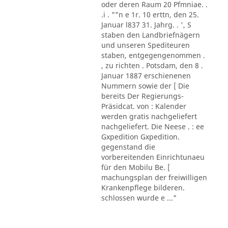
oder deren Raum 20 Pfmniae. .
.i . ""n e 1r. 10 erttn, den 25.
Januar l837 31. Jahrg. . ', S
staben den Landbriefnägern
und unseren Spediteuren
staben, entgegengenommen .
, zu richten . Potsdam, den 8 .
Januar 1887 erschienenen
Nummern sowie der [ Die
bereits Der Regierungs-
Präsidcat. von : Kalender
werden gratis nachgeliefert
nachgeliefert. Die Neese . : ee
Gxpedition Gxpedition.
gegenstand die
vorbereitenden Einrichtunaeu
für den Mobilu Be. [
machungsplan der freiwilligen
Krankenpflege bilderen.
schlossen wurde e ..."