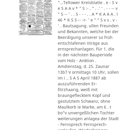
"...Teltower Kreisblatte . e - S v
e S A A v * " S :- . " . .' ' . - - -- v
" S -- ' . . S - - - . . A * K A A A . l
46 * K S S -- -r- ' e " " S v s . v -
' . Bautsagung. ullen Freunden
und Bekannten, welche bei der
Beerdigung unserer so früh
entschlafenen nträge aus
ernsprechanlagen. Für 1. die
in der nächsten Bauperiode
vom Holz - Anktion .
Amdienstag, d. 25. Zaunar
13b7 V ormittags 10 Uhr, sollen
im i .. S A S April 1887 ab
auszuführenden Er-
fitrzhaarig, weiß mit
braungeflecktem Kopf und
gestutztem Schwanz, ohne
Maulkorb ie Marke, am 6 . t
bo"v unvergeßlichen Tochter
weiterungen anlagea der Stadt
- Fernsprech Fernsprech-