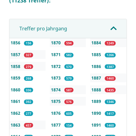
(11238 Treffer):
Treffer pro Jahrgang
1856
1870
1884
156
594
1249
1857
1871
1885
327
582
1266
1858
1872
1886
279
570
1387
1859
1873
1887
268
579
1460
1860
1874
1888
336
587
1435
1861
1875
1889
392
576
1346
1862
1876
1890
277
605
1417
1863
1877
1891
457
154
1460