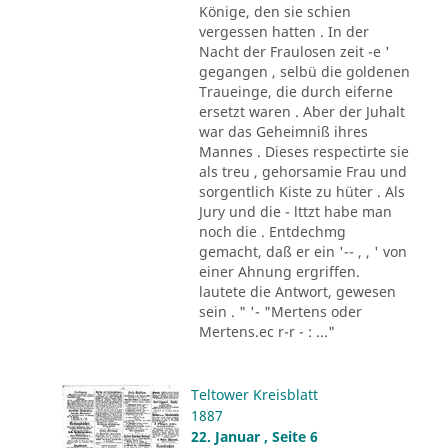
Könige, den sie schien
vergessen hatten . In der
Nacht der Fraulosen zeit -e '
gegangen , selbü die goldenen
Traueinge, die durch eiferne
ersetzt waren . Aber der Juhalt
war das Geheimniß ihres
Mannes . Dieses respectirte sie
als treu , gehorsamie Frau und
sorgentlich Kiste zu hüter . Als
Jury und die - lttzt habe man
noch die . Entdechmg
gemacht, daß er ein '-- , , ' von
einer Ahnung ergriffen.
lautete die Antwort, gewesen
sein . " '- "Mertens oder
Mertens.ec r-r - : ..."
Teltower Kreisblatt
1887
22. Januar , Seite 6