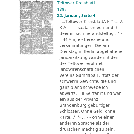
Teltower Kreisblatt
1887
22. Januar , Seite 4
"...Teltower KreisblattA K " ca A
K A - - - . saataremeen und ih
deemm sich herandstellte, t " ´-
" 44 * n,ie - beresne und
versammlungen. Die am
Dienstag in Berlin abgehaltene
Januarsitzung wurde mit dem
des Teltower eröffnet.
landwirehschaftlichen .
Vereins Gummiball , rtotz der
schwerrn Gewichte, die und
ganz piano schwebe ich
abwärts. !i ll Seiffahrt und war
ein aus der Provinz
Brandenburg geburtiger
Schlosser. Ohne Geld, ohne
Karte, .' .'- . , - - ohne einer
andernn Sprache als der
drurschen mächtig zu sein,