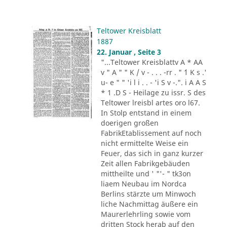
Teltower Kreisblatt
1887
22. Januar , Seite 3
"...Teltower Kreisblattv A * AA
v " A " " K / v - . . . -rr . " ´1 K s .'
u- e " " 'i l i . . - 'i S v -.". i A A S
* 1 .D S - Heilage zu issr. S des
Teltower lreisbl artes oro l67.
In Stolp entstand in einem
doerigen großen
FabrikEtablissement auf noch
nicht ermittelte Weise ein
Feuer, das sich in ganz kurzer
Zeit allen Fabrikgebäuden
mittheilte und ' "'- " tk3on
liaem Neubau im Nordca
Berlins stärzte um Minwoch
liche Nachmittag äußere ein
Maurerlehrling sowie vom
dritten Stock herab auf den