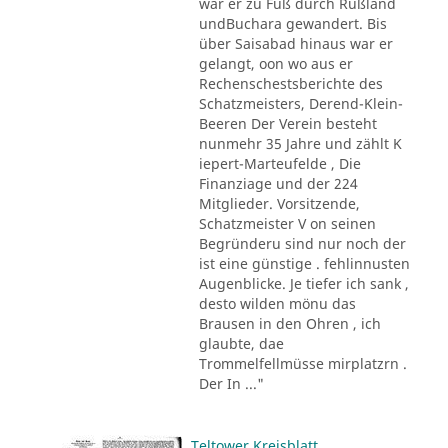
war er zu Fuß durch Rußland
undBuchara gewandert. Bis
über Saisabad hinaus war er
gelangt, oon wo aus er
Rechenschestsberichte des
Schatzmeisters, Derend-Klein-
Beeren Der Verein besteht
nunmehr 35 Jahre und zählt K
iepert-Marteufelde , Die
Finanziage und der 224
Mitglieder. Vorsitzende,
Schatzmeister V on seinen
Begründeru sind nur noch der
ist eine günstige . fehlinnusten
Augenblicke. Je tiefer ich sank ,
desto wilden mönu das
Brausen in den Ohren , ich
glaubte, dae
Trommelfellmüsse mirplatzrn .
Der In ..."
Teltower Kreisblatt