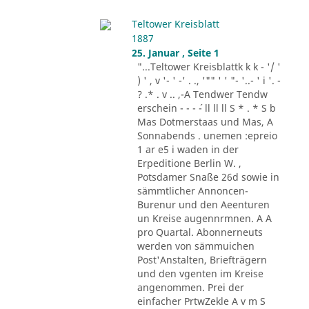
Teltower Kreisblatt
1887
25. Januar , Seite 1
"...Teltower Kreisblattk k k - '/ '
) ' , v '- ' -' . ., '"" ' ' "- '..- ' i '. -
? .* . v .. ,-A Tendwer Tendw
erschein - - - ´- ll ll ll S * . * S b
Mas Dotmerstaas und Mas, A
Sonnabends . unemen :epreio
1 ar e5 i waden in der
Erpeditione Berlin W. ,
Potsdamer Snaße 26d sowie in
sämmtlicher Annoncen-
Burenur und den Aeenturen
un Kreise augennrmnen. A A
pro Quartal. Abonnerneuts
werden von sämmuichen
Post'Anstalten, Briefträgern
und den vgenten im Kreise
angenommen. Prei der
einfacher PrtwZekle A v m S