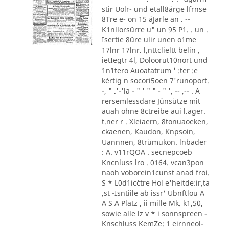
stir Uolr- und etall8ärge lfrnse
8Tre e- on 15 äJarle an . --
K1nllorsürre u" un 95 P1. . un .
Isertie 8üre ulir unen o1me
17lnr 17lnr. l,nttclieltt belin ,
ietIegtr 4l, Doloorut10nort und
1n1tero Auoatatrum ' :ter :e
kèrtig n socori5oen 7'runoport.
-, " .'-'la - " ' " " - " ', -- ,-- . A
rersemlessdare Jünsütze mit
auah ohne 8ctreibe aui l.ager.
t.ner r . Xleiaern, 8tonuaoeken,
ckaenen, Kaudon, Knpsoin,
Uannnen, 8trümukon. lnbader
: A. v11rQOA . secnepcoeb
Kncnluss lro . 0164. vcan3pon
naoh voborein1cunst anad froi.
S * L0d1ic´ctre Hol e'heitde:ir,ta
,st -Isntiile ab issr' Ubnftlou A
A S A Platz , ii mille Mk. k1,50,
sowie alle lz v * i sonnspreen -
Knschluss KemZe: 1 eirnneol-