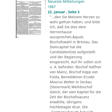
Neueste Mitteilungen
1887
22. Januar , Seite 3
"...den Sie Meinem Herzen so
wohl gethan haben, und bitte
Ich, daß Sie dies dem
Herrenhause
aussprechen.&quot;
Bischofswahl in Breslau. Das
Domcapitel hat die
Candidatenliste aufgestellt
und der Regierung
eingereicht. Auf ihr sollen sich
u. A. befinden: Bischof Haffner
von Mainz, Bischof Kopp von
Fulda, Benediktiner-Erzabt
Maurus Wolter in Seckau
(Steiermark) Weihbischof
Gleich, der vom Kapitel für die
Zeit der Bischofsvacanz
erwählte, übrigens
hochbetagte Vicar. Die
„Germania&quot; hat sich