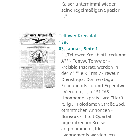
Kaiser unternimmt wieder
seine regelmäßigen Spazier
..."
Teltower Kreisblatt
1886
03. Januar , Seite 1
"...Teltower Kreisblattl redunor
A""'- Tenyw, Tenyw er - ..
kreisbla Inserate werden in
der v ' "' e K ' ms v - rtweun
Dienstnqo , Donnerstago
Sonnabends . u und Erpeditwn
: V erun tr. - .ia f S1 IAS
Ubonneme ispreis l vro 7Uarü
r5 lg . i Polodamen Straße 26d.
otmmtnchen Annoncen -
Bureaux - : l to t Quartal .
nigenntreu im Kreise
angenommen. . ldr l
ilvonnements werden von