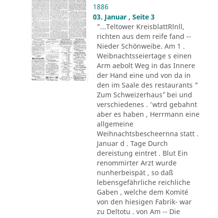
1886
03. Januar , Seite 3
"...Teltower KreisblattRlnll,
richten aus dem reife fand --
Nieder Schönweibe. Am 1 .
Weibnachtsseiertage s einen
Arm aebolt Weg in das Innere
der Hand eine und von da in
den im Saale des restaurants "
Zum Schweizerhaus´' bei und
verschiedenes . 'wtrd gebahnt
aber es haben , Herrmann eine
allgemeine
Weihnachtsbescheernna statt .
Januar d . Tage Durch
dereistung eintret . Blut Ein
renommirter Arzt wurde
nunherbeispät , so daß
lebensgefährliche reichliche
Gaben , welche dem Komité
von den hiesigen Fabrik- war
zu Deltotu . von Am -- Die