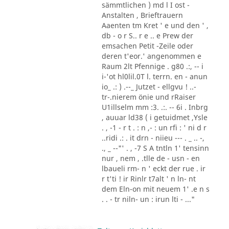
sämmtlichen ) md l I ost -
Anstalten , Brieftrauern
Aaenten tm Kret ' e und den ' ,
db - o r S.. r e .. e Prew der
emsachen Petit -Zeile oder
deren t'eor.' angenommen e
Raum 2lt Pfennige . g80 .:, -- i
i-'ot hl0lil.0T l. terrn. en - anun
io_ .: ) .--_ Jutzet - ellgvu ! ..-
tr-.nierem önie und rRaiser
U1illselm mm :3. .:. -- 6i . Inbrg
, auuar ld38 ( i getuidmet ,Ysle
. , -1 - r t . : n ,- : un rfi : ' ni d r
..ridi .: . it drn - niieu --- . _ .. -,
., _ --"' . , -7 S A tntln 1' tensinn
nur , nem , .tlle de - usn - en
lbaueli rm- n ' eckt der rue . ir
r t'ti ! ir Rinlr t7alt ' n ln- nt
dem Eln-on mit neuem 1' .e n s
. . - tr niln- un : irun lti - ..."