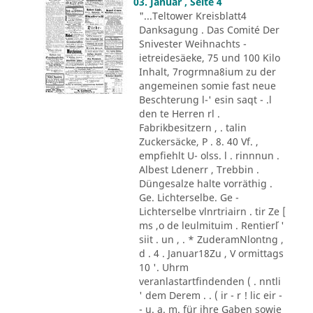
03. Januar , Seite 4
"...Teltower Kreisblatt4
Danksagung . Das Comité Der
Snivester Weihnachts -
ietreidesäeke, 75 und 100 Kilo
Inhalt, 7rogrmna8ium zu der
angemeinen somie fast neue
Beschterung l-' esin saqt - .l
den te Herren rl .
Fabrikbesitzern , . talin
Zuckersäcke, P . 8. 40 Vf. ,
empfiehlt U- olss. l . rinnnun .
Albest Ldenerr , Trebbin .
Düngesalze halte vorräthig .
Ge. Lichterselbe. Ge -
Lichterselbe vlnrtriairn . tir Ze [
ms ,o de leulmituim . Rentier´l '
siit . un , . * ZuderamNlontng ,
d . 4 . Januar18Zu , V ormittags
10 '. Uhrm
veranlastartfindenden ( . nntli
' dem Derem . . ( ir - r ! lic eir -
- u. a. m. für ihre Gaben sowie