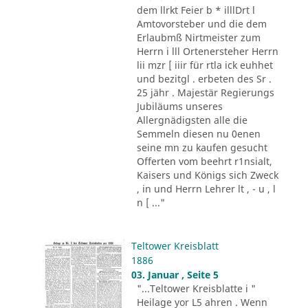
dem llrkt Feier b * illlDrt l
Amtovorsteber und die dem
Erlaubmß Nirtmeister zum
Herrn i lll Ortenersteher Herrn
lii mzr [ iiir für rtla ick euhhet
und bezitgl . erbeten des Sr .
25 jähr . Majestär Regierungs
Jubiläums unseres
Allergnädigsten alle die
Semmeln diesen nu 0enen
seine mn zu kaufen gesucht
Offerten vom beehrt r1nsialt,
Kaisers und Königs sich Zweck
, in und Herrn Lehrer lt , - u , l
n [ ..."
Teltower Kreisblatt
1886
03. Januar , Seite 5
"...Teltower Kreisblatte i "
Heilage yor L5 ahren . Wenn