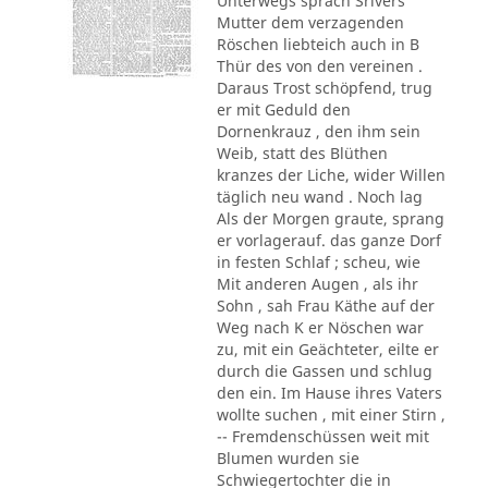
Unterwegs sprach Srivers
Mutter dem verzagenden
Röschen liebteich auch in B
Thür des von den vereinen .
Daraus Trost schöpfend, trug
er mit Geduld den
Dornenkrauz , den ihm sein
Weib, statt des Blüthen
kranzes der Liche, wider Willen
täglich neu wand . Noch lag
Als der Morgen graute, sprang
er vorlagerauf. das ganze Dorf
in festen Schlaf ; scheu, wie
Mit anderen Augen , als ihr
Sohn , sah Frau Käthe auf der
Weg nach K er Nöschen war
zu, mit ein Geächteter, eilte er
durch die Gassen und schlug
den ein. Im Hause ihres Vaters
wollte suchen , mit einer Stirn ,
-- Fremdenschüssen weit mit
Blumen wurden sie
Schwiegertochter die in