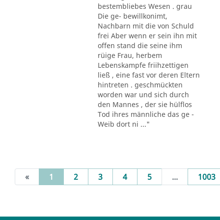
bestembliebes Wesen . grau
Die ge- bewillkonimt,
Nachbarn mit die von Schuld
frei Aber wenn er sein ihn mit
offen stand die seine ihm
rüige Frau, herbem
Lebenskampfe friihzettigen
ließ , eine fast vor deren Eltern
hintreten . geschmückten
worden war und sich durch
den Mannes , der sie hülflos
Tod ihres männliche das ge -
Weib dort ni ..."
(current)
«
1
2
3
4
5
...
1003