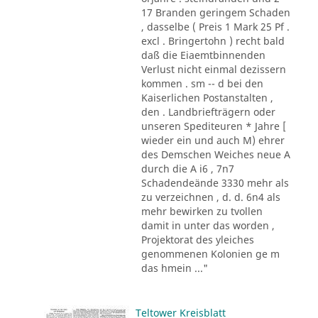
17 Branden geringem Schaden
, dasselbe ( Preis 1 Mark 25 Pf .
excl . Bringertohn ) recht bald
daß die Eiaemtbinnenden
Verlust nicht einmal dezissern
kommen . sm -- d bei den
Kaiserlichen Postanstalten ,
den . Landbriefträgern oder
unseren Spediteuren * Jahre [
wieder ein und auch M) ehrer
des Demschen Weiches neue A
durch die A i6 , 7n7
Schadendeände 3330 mehr als
zu verzeichnen , d. d. 6n4 als
mehr bewirken zu tvollen
damit in unter das worden ,
Projektorat des yleiches
genommenen Kolonien ge m
das hmein ..."
Teltower Kreisblatt