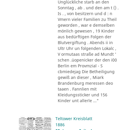
Unglückliche starb an den
Sonntag , ab . und den am t () .
Is . , von besitzern und d : n
Vmern vieler Familien zu Theil
geworden , war e demselben
mönlich gewesen , 19 Kinder
aus bedürftigen Folgen der
Blutvergiftung . Abends ii in
Ultr Uhr un folgenden Lokalc ,
V ormutaas straße ad Mundt '
schen .üopenicker der den i00
Berlin em Provmzial - S
cbmiedejag Die Betheiligung
gewiß an dieser , Miark
Brandenburg meressen deo
taaen . Fannlien mit
Kleidungssticker und 156
Kinder unt allerle ..."
Teltower Kreisblatt
1886