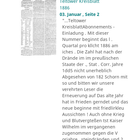
Teltower Kreisblatt
1886
03. Januar , Seite 2
"...Teltower
KreisblattAbonnements -
Einladung . Mit dieser
Nummer beginnt das l .
Quartal pro kllcht 1886 am
iches . Die Zahl hat nach der
Drände im im preußischen
Staate der ., Stat . Corr. Jahre
1dd5 nicht unerheblich
Abgesehen von 182 Schorn mit
so und bitten wir unsere
verehrten Leser die
Erneuerung auf Das alte Jahr
hat in Frieden gerndet und das
neue beginne mit friedlirkleu
Aussichten ! Auch ohne Krieg
und Blutvergteßen tst Kaiser
Wilhelm im vergangenen
zugenommen gegen die V
orjahre . steindränden und 2