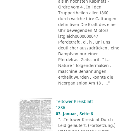
als in höchsten Kabinets -
Ordre vom 4 . Inli den
Truppertheilen aller 1860 ,
durch welche ttire Gattungen
definitiven Die Kraft des eine
Uhr bewegenden Miotors
istgleich0000000047
Pferdetraft , d . h . uni uns
deutlicher auszudrücken , eine
Dampfvon nur einer
Pferdelrast Zeitschrift " La
Nature '´ folgendermaßen .
maschine Benannungen
ertheilt wurden , konnte die
Neorganisnion Am 18 . ..."
Teltower Kreisblatt
1886
03. Januar , Seite 6
"...Teltower KreisblattDurch
Leid geläutert. (Fortsetzung.)