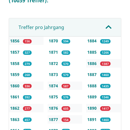
(10039 Treffer):
Treffer pro Jahrgang
1856
1870
1884
156
594
1249
1857
1871
1885
327
582
1266
1858
1872
1886
279
570
1387
1859
1873
1887
268
579
1460
1860
1874
1888
336
587
1435
1861
1875
1889
392
576
1346
1862
1876
1890
277
605
1417
1863
1877
1891
457
154
1460