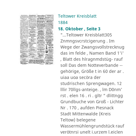
Teltower Kreisblatt
1884
18. Oktober , Seite 3
"...Teltower Kreisblatt305
Znmngsvcrstcigerung . Im
Wege der Zwangsvollstrecknug
das im felde , Namen Band 1'i'
, Blatt des hlragnmdstüg- rauf
soll Das dem Notteverbande --
gehörige, Größe t in 60 der ar .
uiaa uoa secöra der
studrischen Sprengwagen. 12
lllir 70llgs-anteige. , lm D0nm'
rst . elen 16 . ri . gltr " dlittngg
Grundbuche von Groß - Lichter
Nr . 170 , aufden Piesnack
Stadt Mittenwalde (Kreis
Teltow) belegene
Wassermühlengrundstück rauf
verötnrsi unelt i.urzem l.eiclen