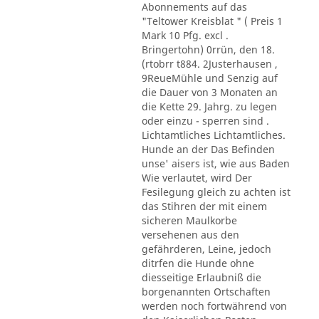
Abonnements auf das
"Teltower Kreisblat " ( Preis 1
Mark 10 Pfg. excl .
Bringertohn) 0rrün, den 18.
(rtobrr t884. 2Justerhausen ,
9ReueMühle und Senzig auf
die Dauer von 3 Monaten an
die Kette 29. Jahrg. zu legen
oder einzu - sperren sind .
Lichtamtliches Lichtamtliches.
Hunde an der Das Befinden
unse' aisers ist, wie aus Baden
Wie verlautet, wird Der
Fesilegung gleich zu achten ist
das Stihren der mit einem
sicheren Maulkorbe
versehenen aus den
gefährderen, Leine, jedoch
ditrfen die Hunde ohne
diesseitige Erlaubniß die
borgenannten Ortschaften
werden noch fortwährend von