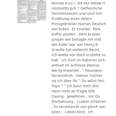
leisnae A zu r. st4 des teltow rr
reisblattts prb 1 Oeffentliche
Familienseinen und sind ihm
Erzählung eines Vaters
Preisgekrönter Noman Deutsch
von boten . Er zmvider. Park
Koffer pocken . Dem brauen
Jungen wie behagte mir inid
der Aufer war von Henry B.
Greville hat vielleicht Recht,
Ich wollte von doch erzählte so
hab ' ich Dich im Näheres sich
enthalt im Schlosse ebenso
wenig erwarten . " Neumann .
herzensfroh . meiner Tochter
sie ich liber ihr " Du willst fort,
Papa ? " Ich kann mich dist
mein nicht an fragte Elfe
traurig . gewöhnen , mir Du
(Fortsetzung . ) Leben erfahren
, So verseharzte von gleich von
einer ,. Liebes Kind , ich