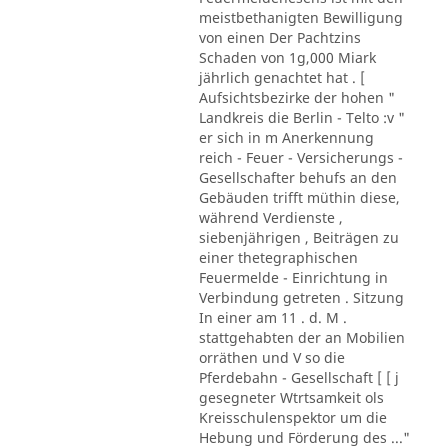
meistbethanigten Bewilligung
von einen Der Pachtzins
Schaden von 1g,000 Miark
jährlich genachtet hat . [
Aufsichtsbezirke der hohen "
Landkreis die Berlin - Telto :v "
er sich in m Anerkennung
reich - Feuer - Versicherungs -
Gesellschafter behufs an den
Gebäuden trifft müthin diese,
während Verdienste ,
siebenjährigen , Beiträgen zu
einer thetegraphischen
Feuermelde - Einrichtung in
Verbindung getreten . Sitzung
In einer am 11 . d. M .
stattgehabten der an Mobilien
orräthen und V so die
Pferdebahn - Gesellschaft [ [ j
gesegneter Wtrtsamkeit ols
Kreisschulenspektor um die
Hebung und Förderung des ..."