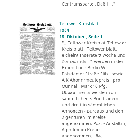
Centrumspartei. Daß l ..."
Teltower Kreisblatt
1884
18. Oktober , Seite 1
"...Teltower KreisblattTeltow er
Kreis blatt . Teltower blatt.
eicheint Inserate ttiwocha und
Zornadrnds . * werden in der
Expedition : Berlin W. ,
Potsdamer Straße 2lib . sowie
A K Abonnrmeutepreis : pro
Ounnal l Mark 10 Pfg. l
Uboaurments werden von
sämmtlichen s Bnefträgem
und drn t in sämmtlichen
Annoncen - Bureaux und den
2lgenturen im Kreise
angenommen. Post - Anstaltrn,
Agenten im Krene
angenommen. . 84.