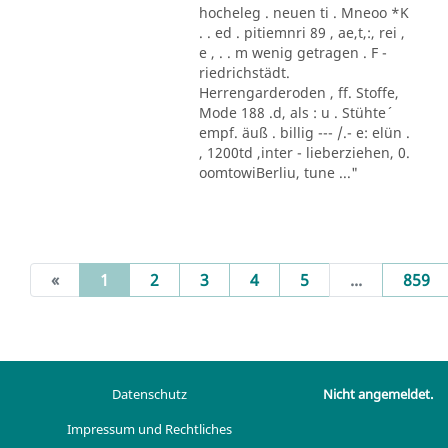
hocheleg . neuen ti . Mneoo *K
. . ed . pitiemnri 89 , ae,t,:, rei ,
e , . . m wenig getragen . F -
riedrichstädt.
Herrengarderoden , ff. Stoffe,
Mode 188 .d, als : u . Stühte´
empf. äuß . billig --- /.- e: elün .
, 1200td ,inter - lieberziehen, 0.
oomtowiBerliu, tune ..."
(current)
«
1
2
3
4
5
...
859
Datenschutz
Nicht angemeldet.
Impressum und Rechtliches