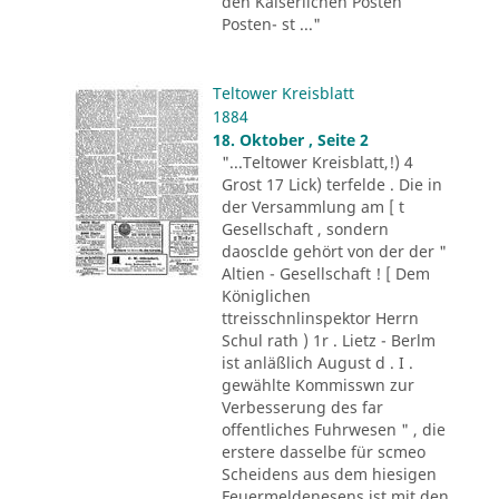
den Kaiserlichen Posten
Posten- st ..."
Teltower Kreisblatt
1884
18. Oktober , Seite 2
"...Teltower Kreisblatt,!) 4
Grost 17 Lick) terfelde . Die in
der Versammlung am [ t
Gesellschaft , sondern
daosclde gehört von der der "
Altien - Gesellschaft ! [ Dem
Königlichen
ttreisschnlinspektor Herrn
Schul rath ) 1r . Lietz - Berlm
ist anläßlich August d . I .
gewählte Kommisswn zur
Verbesserung des far
offentliches Fuhrwesen " , die
erstere dasselbe für scmeo
Scheidens aus dem hiesigen
Feuermeldenesens ist mit den