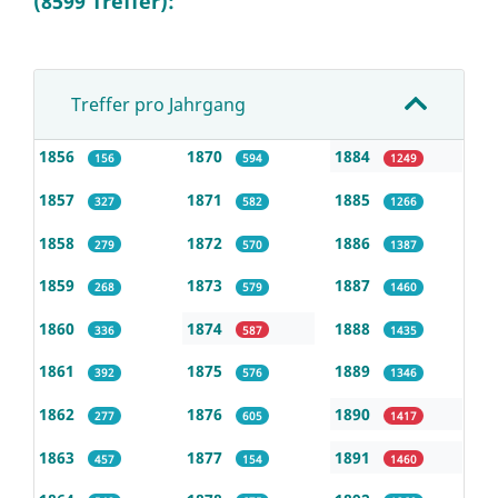
(8599 Treffer):
Treffer pro Jahrgang
1856
1870
1884
156
594
1249
1857
1871
1885
327
582
1266
1858
1872
1886
279
570
1387
1859
1873
1887
268
579
1460
1860
1874
1888
336
587
1435
1861
1875
1889
392
576
1346
1862
1876
1890
277
605
1417
1863
1877
1891
457
154
1460