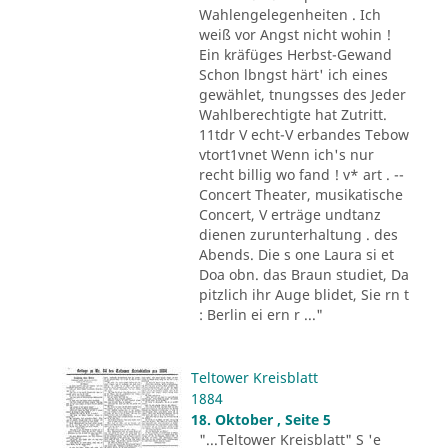
Wahlengelegenheiten . Ich
weiß vor Angst nicht wohin !
Ein kräfüges Herbst-Gewand
Schon lbngst härt' ich eines
gewählet, tnungsses des Jeder
Wahlberechtigte hat Zutritt.
11tdr V echt-V erbandes Tebow
vtort1vnet Wenn ich's nur
recht billig wo fand ! v* art . --
Concert Theater, musikatische
Concert, V erträge undtanz
dienen zurunterhaltung . des
Abends. Die s one Laura si et
Doa obn. das Braun studiet, Da
pitzlich ihr Auge blidet, Sie rn t
: Berlin ei ern r ..."
Teltower Kreisblatt
1884
18. Oktober , Seite 5
"...Teltower Kreisblatt" S 'e