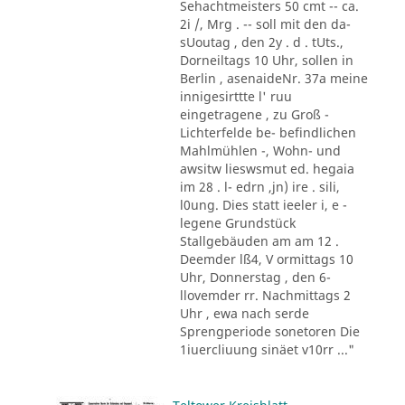
Sehachtmeisters 50 cmt -- ca.
2i /, Mrg . -- soll mit den da-
sUoutag , den 2y . d . tUts.,
Dorneiltags 10 Uhr, sollen in
Berlin , asenaideNr. 37a meine
innigesirttte l' ruu
eingetragene , zu Groß -
Lichterfelde be- befindlichen
Mahlmühlen -, Wohn- und
awsitw lieswsmut ed. hegaia
im 28 . l- edrn ,jn) ire . sili,
l0ung. Dies statt ieeler i, e -
legene Grundstück
Stallgebäuden am am 12 .
Deemder lß4, V ormittags 10
Uhr, Donnerstag , den 6-
llovemder rr. Nachmittags 2
Uhr , ewa nach serde
Sprengperiode sonetoren Die
1iuercliuung sinäet v10rr ..."