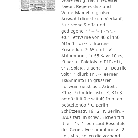
Wolle fertigt nach neuester
Faeon, ´Regen-, dst- und
WinterMämel in großer
Auswahl dingst zum V erkauf.
Nur reene Stoffe und
gediegene * ' -- '- 1 -rvrI -
e:u1' et1vsrne von 40 di 150
M1ar1r. di -- '. lhbrius-
Kusuerkau 7: 65 und " v1.
Abthenung . ' r 65 Kavei10les,
Kiiaer u . Paletots in P1üso1i ,
vris, SoleK , Diaona1 u . Dou1llc
volt 1i1 dlurk an . -- leerner
1k6SnmntS1 in gr0ssrer
iluswuiil rietstrus c Arbeit . .
K1n8, Schnitdernstr., K. K1n8
omnüelt lt 0ie sait 40 Inln- en
be8teiten0o * O Berlin
Schützenstr. 16 , 2 Tr. Berlin, -
uAus tart. in schw . Eichen ti ti
-ti e -- 1v"1 leon Laut Beschluß
der Generalversammlung v . 2
. d . Mts . sollen die vorhand . ,