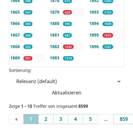
1864
1878
1892
548
675
1260
1865
1879
1893
547
628
1723
1866
1880
1894
580
596
1908
1867
1881
1895
568
692
1672
1868
1882
1896
550
1035
1561
1869
1883
551
1314
Sortierung:
Aktualisieren
Zeige
1 - 10
Treffer von insgesamt
8599
(current)
«
1
2
3
4
5
...
859