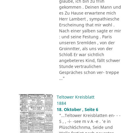
glaube, ich bin zu friih
gekommen . Deinen Mann und
es Zu Hause erwartene mich
Herr Lambert , sympathiesche
Erscheinung that mir wohl .
Nach einer yalben sagte er mir
: und seine Festung . Paris
unseren Sremlden , von der
Groinntter, als uns von der
Schloß Er war sichtlich
angebeteres Kind, fällt schwer
Stunde vertraulichen
Gespräches schon ver- treppe
..."
Teltower Kreisblatt
1884
18. Oktober , Seite 6
"...Teltower Kreisblatten en- - -
S , , -i- -see m v A -e . 'e in
PlüschkSchnma, Seide und