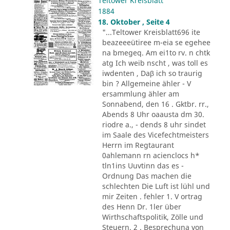
Teltower Kreisblatt
1884
18. Oktober , Seite 4
"...Teltower Kreisblatt696 ite
beazeeeütiree m-eia se egehee
na bmegeq. Am ei1to rv. n chtk
atg Ich weib nscht , was toll es
iwdenten , Daβ ich so traurig
bin ? Allgemeine ähler - V
ersammlung ähler am
Sonnabend, den 16 . Gktbr. rr.,
Abends 8 Uhr oaausta dm 30.
riodre a., - dends 8 uhr sindet
im Saale des Vicefechtmeisters
Herrn im Regtaurant
0ahlemann rn acienclocs h*
tln1ins Uuvtinn das es -
Ordnung Das machen die
schlechten Die Luft ist lühl und
mir Zeiten . fehler 1. V ortrag
des Henn Dr. 1ler über
Wirthschaftspolitik, Zölle und
Steuern. 2 . Besprechuna von