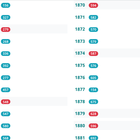
1870
156
594
1871
327
582
1872
279
570
1873
268
579
1874
336
587
1875
392
576
1876
277
605
1877
457
154
1878
548
675
1879
547
628
1880
580
596
1881
568
692