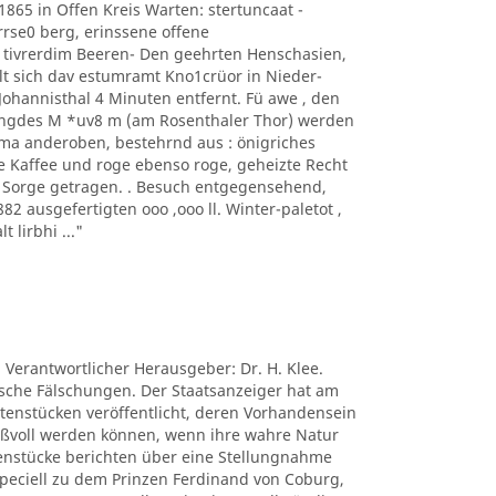
1865 in Offen Kreis Warten: stertuncaat -
arrse0 berg, erinssene offene
 tivrerdim Beeren- Den geehrten Henschasien,
t sich dav estumramt Kno1crüor in Nieder-
hannisthal 4 Minuten entfernt. Fü awe , den
ngdes M *uv8 m (am Rosenthaler Thor) werden
ima anderoben, bestehrnd aus : önigriches
e Kaffee und roge ebenso roge, geheizte Recht
s Sorge getragen. . Besuch entgegensehend,
 ausgefertigten ooo ,ooo ll. Winter-paletot ,
t lirbhi ..."
. Verantwortlicher Herausgeber: Dr. H. Klee.
tische Fälschungen. Der Staatsanzeiger hat am
ctenstücken veröffentlicht, deren Vorhandensein
nißvoll werden können, wenn ihre wahre Natur
tenstücke berichten über eine Stellungnahme
peciell zu dem Prinzen Ferdinand von Coburg,