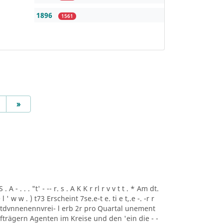
1896
1561
Next
»
A - . . . "t' - -- r. s . A K K r rl r v v t t . * Am dt.
i ee l ' w w . ) t73 Erscheint 7se.e-t e. ti e t,.e -. -r r
rtdvnnenennvrei- l erb 2r pro Quartal unement
trägern Agenten im Kreise und den 'ein die - -