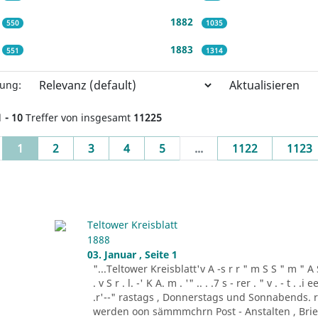
1882
550
1035
1883
551
1314
Aktualisieren
rung:
1 - 10
Treffer von insgesamt
11225
(current)
1
2
3
4
5
...
1122
1123
Teltower Kreisblatt
1888
03. Januar , Seite 1
"...Teltower Kreisblatt'v A -s r r " m S S " m " A S . 
. v S r . l. -' K A. m . '" .. . .7 s - rer . " v . - t . .
.r'--" rastags , Donnerstags und Sonnabends. 
werden oon sämmmchrn Post - Anstalten , Brief