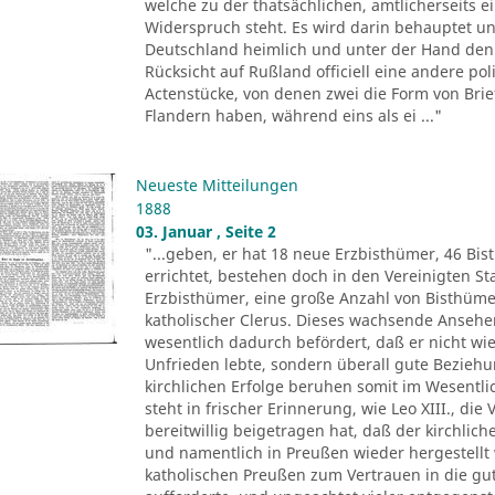
welche zu der thatsächlichen, amtlicherseits
Widerspruch steht. Es wird darin behauptet un
Deutschland heimlich und unter der Hand den 
Rücksicht auf Rußland officiell eine andere pol
Actenstücke, von denen zwei die Form von Brie
Flandern haben, während eins als ei ..."
Neueste Mitteilungen
1888
03. Januar , Seite 2
"...geben, er hat 18 neue Erzbisthümer, 46 Bis
errichtet, bestehen doch in den Vereinigten 
Erzbisthümer, eine große Anzahl von Bisthüm
katholischer Clerus. Dieses wachsende Ansehen 
wesentlich dadurch befördert, daß er nicht wie
Unfrieden lebte, sondern überall gute Beziehu
kirchlichen Erfolge beruhen somit im Wesentli
steht in frischer Erinnerung, wie Leo XIII., di
bereitwillig beigetragen hat, daß der kirchlic
und namentlich in Preußen wieder hergestellt 
katholischen Preußen zum Vertrauen in die gu