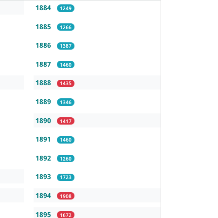
1884
1249
1885
1266
1886
1387
1887
1460
1888
1435
1889
1346
1890
1417
1891
1460
1892
1260
1893
1723
1894
1908
1895
1672