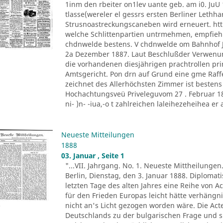
1inm den rbeiter on1lev uante geb. am i0. JuU 
tlasse(wereler el gessrs ersten Berliner Lethh
Strusnoastreckungscaneben wird erneuert. htt
welche Schlittenpartien untrmehmen, empfiehl
chdnwelde bestens. V chdnwelde om Bahnhof Jo
2a Dezember 1887. Laut Beschlußder Verwenu
die vorhandenen diesjährigen prachtrollen pr
Amtsgericht. Pon drn auf Grund eine gme Raff
zeichnet des Allerhöchsten Zimmer ist besten
Hochachtungsveü Priveleguvom 27 . Februar 1882
ni- )n- -iua,-o t zahlreichen laleihezeheihea er al
Neueste Mitteilungen
1888
03. Januar , Seite 1
"...VII. Jahrgang. No. 1. Neueste Mittheilungen
Berlin, Dienstag, den 3. Januar 1888. Diploma
letzten Tage des alten Jahres eine Reihe von A
für den Frieden Europas leicht hätte verhäng
nicht an's Licht gezogen worden wäre. Die Ac
Deutschlands zu der bulgarischen Frage und s