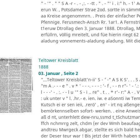
" - '" . " " S A -r - . - ,:. - -tt . " . - "' i . i:" h.
erun W. , Potsdamer Strae 2od. sortte in sä
aa Kreise angenommrn. . Preis der einfacher
Pfennige. Ferusmech-Ansch Rr. 1ar1. A Fernstric
t1eruw Dtrollag den 3. Januar 1888. Dtrollag,
erfüllrn, völlig mreitelt, und füe hierin riegt 
aladung vonnements-aladung aladung. Mit die
Teltower Kreisblatt
1888
03. Januar , Seite 2
"...Teltower Kreisblatt'n-ii' S - ´' -" A S K S'. . . S A. ' 
"m A .- - - e " . v * ' - - -. - - - : '- f , - - n r"- ' - '.: 
l - - -' - . :. - - l u '" S - i .. re" . t . . * r'- r:" A - . V
: uk unter v " l. .hr.- e. ien. iw. e aSonnti iw 
Kutsch ei er sen ieii, .rerö' , en' - irt nq aßen
bemörkennselben sofort- werken. . eine Anweis
aß d nt, unterhlett dew-nru,ssmd t_tSchutzman
ffch nchmrrg zelt, chdm (er dev Wmh beaufaag
andtreu Mwrgeck abgar, stellte es sich bald h
der Deser teur war ! Bis jetzt der Wirth haben