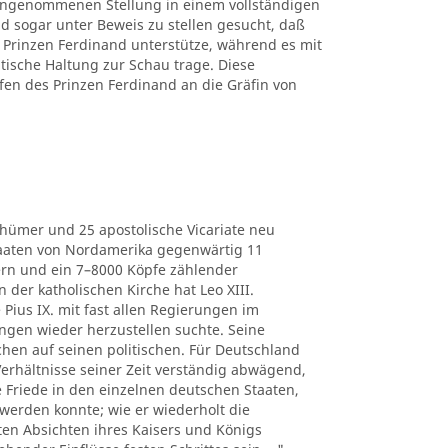
 eingenommenen Stellung in einem vollständigen
d sogar unter Beweis zu stellen gesucht, daß
Prinzen Ferdinand unterstütze, während es mit
itische Haltung zur Schau trage. Diese
fen des Prinzen Ferdinand an die Gräfin von
thümer und 25 apostolische Vicariate neu
Staaten von Nordamerika gegenwärtig 11
ern und ein 7–8000 Köpfe zählender
der katholischen Kirche hat Leo XIII.
 Pius IX. mit fast allen Regierungen im
ngen wieder herzustellen suchte. Seine
chen auf seinen politischen. Für Deutschland
e Verhältnisse seiner Zeit verständig abwägend,
he Friede in den einzelnen deutschen Staaten,
werden konnte; wie er wiederholt die
ten Absichten ihres Kaisers und Königs