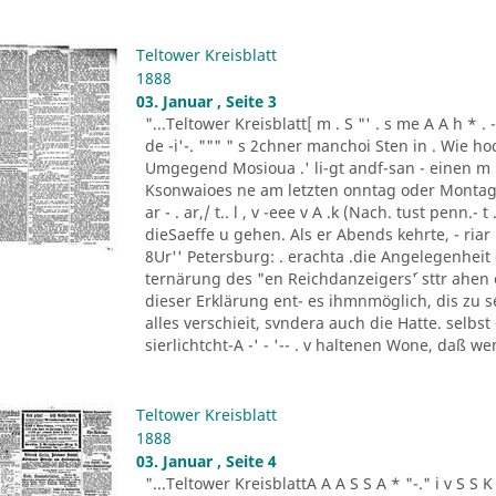
Teltower Kreisblatt
1888
03. Januar , Seite 3
"...Teltower Kreisblatt[ m . S "' . s me A A h * . - "- - ..
de -i'-. """ " s 2chner manchoi Sten in . Wie ho
Umgegend Mosioua .' li-gt andf-san - einen m
Ksonwaioes ne am letzten onntag oder Montag
ar - . ar,/ t.. l , v -eee v A .k (Nach. tust penn.- t .
dieSaeffe u gehen. Als er Abends kehrte, - riar 
8Ur'' Petersburg: . erachta .die Angelegenheit
ternärung des "en Reichdanzeigers´' sttr ahen
dieser Erklärung ent- es ihmnmöglich, dis zu s
alles verschieit, svndera auch die Hatte. selbs
sierlichtcht-A -' - '-- . v haltenen Wone, daß w
Teltower Kreisblatt
1888
03. Januar , Seite 4
"...Teltower KreisblattA A A S S A * "-." i v S S K