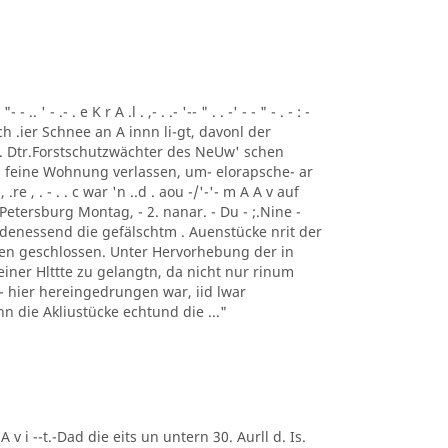
 ' - .- . e K r A .l . ,- . .- '-- " . . -' - - " - . - : -
ch .ier Schnee an A innn li-gt, davonl der
 . Dtr.Forstschutzwächter des NeUw' schen
 feine Wohnung verlassen, um- elorapsche- ar
, .re , . - . . c war 'n ..d . aou -/'-'- m A A v auf
Petersburg Montag, - 2. nanar. - Du - ;.Nine -
 denessend die gefälschtm . Auenstücke nrit der
 en geschlossen. Unter Hervorhebung der in
einer Hlttte zu gelangtn, da nicht nur rinum
t - hier hereingedrungen war, iid lwar
enn die Akliustücke echtund die ..."
 A v i --t.-Dad die eits un untern 30. Aurll d. Is.