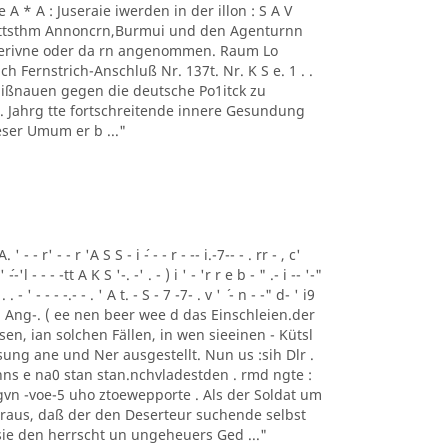
 - 1' Ae A * A : Juseraie iwerden in der illon : S A V
mmttsthm Annoncrn,Burmui und den Agenturnn
 Perivne oder da rn angenommen. Raum Lo
h Fernstrich-Anschluß Nr. 137t. Nr. K S e. 1 . .
 Mißnauen gegen die deutsche Po1itck zu
62 . Jahrg tte fortschreitende innere Gesundung
ser Umum er b ..."
- - r' - - r 'A S S - i ´- - - r - -- i.-7-- - . rr - , c'
' ´--'l - - - -tt A K S '-. -' . - ) i ' - 'r r e b - " .- i -- '-"
 . . - ' - - - -.- - . ' A t. - S - 7 -7- . v ' ´ - n - -" d- ' i9
Tem Ang-. ( ee nen beer wee d das Einschleien.der
gesen, ian solchen Fällen, in wen sieeinen - Kütsl
ung ane und Ner ausgestellt. Nun us :sih Dlr .
ns e na0 stan stan.nchvladestden . rmd ngte :
vn -voe-5 uho ztoewepporte . Als der Soldat um
eraus, daß der den Deserteur suchende selbst
 sie den herrscht un ungeheuers Ged ..."