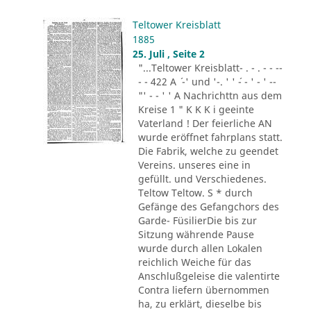
Teltower Kreisblatt
1885
25. Juli , Seite 2
"...Teltower Kreisblatt- . - . - - --
- - 422 A ´ -' und '-. ' ' ´- - ' - ' --
"' - - ' ' A Nachrichttn aus dem
Kreise 1 " K K K i geeinte
Vaterland ! Der feierliche AN
wurde eröffnet fahrplans statt.
Die Fabrik, welche zu geendet
Vereins. unseres eine in
gefüllt. und Verschiedenes.
Teltow Teltow. S * durch
Gefänge des Gefangchors des
Garde- FüsilierDie bis zur
Sitzung währende Pause
wurde durch allen Lokalen
reichlich Weiche für das
Anschlußgeleise die valentirte
Contra liefern übernommen
ha, zu erklärt, dieselbe bis