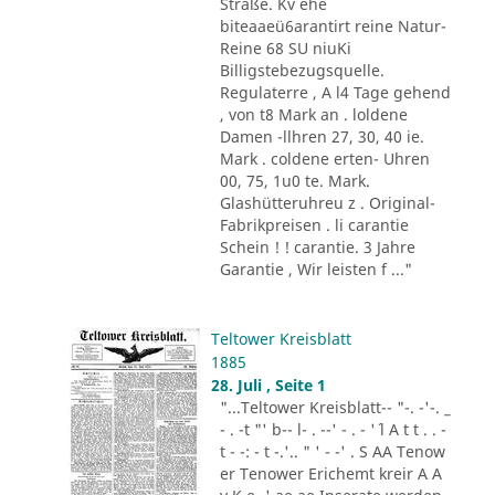
Straße. Kv ehe
biteaaeü6arantirt reine Natur-
Reine 68 SU niuKi
Billigstebezugsquelle.
Regulaterre , A l4 Tage gehend
, von t8 Mark an . loldene
Damen -llhren 27, 30, 40 ie.
Mark . coldene erten- Uhren
00, 75, 1u0 te. Mark.
Glashütteruhreu z . Original-
Fabrikpreisen . li carantie
Schein ! ! carantie. 3 Jahre
Garantie , Wir leisten f ..."
Teltower Kreisblatt
1885
28. Juli , Seite 1
"...Teltower Kreisblatt-- "-. -'-. _
- . -t "' b-- l- . --' - . - '´ l A t t . . -
t - -: - t -.'.. " ' - -' . S AA Tenow
er Tenower Erichemt kreir A A