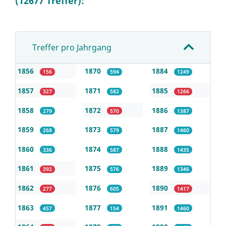
(12677 Treffer):
Treffer pro Jahrgang
1856
1870
1884
156
594
1249
1857
1871
1885
327
582
1266
1858
1872
1886
279
570
1387
1859
1873
1887
268
579
1460
1860
1874
1888
336
587
1435
1861
1875
1889
392
576
1346
1862
1876
1890
277
605
1417
1863
1877
1891
457
154
1460