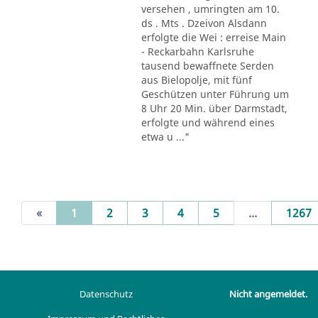
versehen , umringten am 10.
ds . Mts . Dzeivon Alsdann
erfolgte die Wei : erreise Main
- Reckarbahn Karlsruhe
tausend bewaffnete Serden
aus Bielopolje, mit fünf
Geschützen unter Führung um
8 Uhr 20 Min. über Darmstadt,
erfolgte und während eines
etwa u ..."
(current)
«
1
2
3
4
5
...
1267
Datenschutz
Nicht angemeldet.