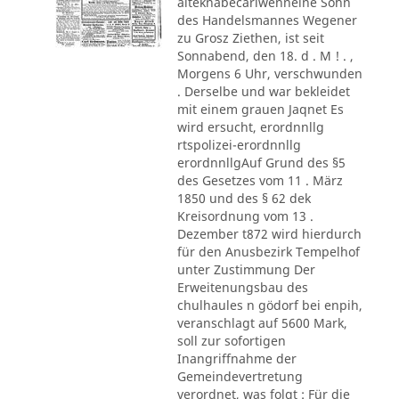
alteknabecarlwenneine Sohn
des Handelsmannes Wegener
zu Grosz Ziethen, ist seit
Sonnabend, den 18. d . M ! . ,
Morgens 6 Uhr, verschwunden
. Derselbe und war bekleidet
mit einem grauen Jaqnet Es
wird ersucht, erordnnllg
rtspolizei-erordnnllg
erordnnllgAuf Grund des §5
des Gesetzes vom 11 . März
1850 und des § 62 dek
Kreisordnung vom 13 .
Dezember t872 wird hierdurch
für den Anusbezirk Tempelhof
unter Zustimmung Der
Erweitenungsbau des
chulhaules n gödorf bei enpih,
veranschlagt auf 5600 Mark,
soll zur sofortigen
Inangriffnahme der
Gemeindevertretung
verordnet, was folgt : Für die