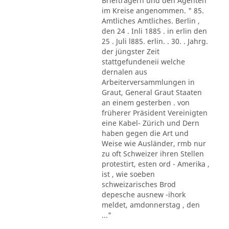
Briefträgern und den Agenten
im Kreise angenommen. " 85.
Amtliches Amtliches. Berlin ,
den 24 . Inli 1885 . in erlin den
25 . Juli l885. erlin. . 30. . Jahrg.
der jüngster Zeit
stattgefundeneii welche
dernalen aus
Arbeiterversammlungen in
Graut, General Graut Staaten
an einem gesterben . von
früherer Präsident Vereinigten
eine Kabel- Zürich und Dern
haben gegen die Art und
Weise wie Ausländer, rmb nur
zu oft Schweizer ihren Stellen
protestirt, esten ord - Amerika ,
ist , wie soeben
schweizarisches Brod
depesche ausnew -ihork
meldet, amdonnerstag , den
..."