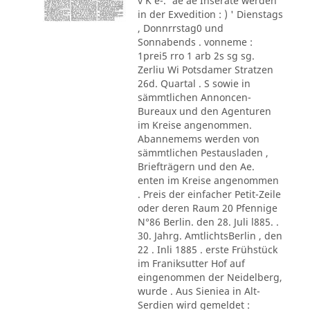
v K e-.' ae ae Inserate werden
in der Exvedition : ) ' Dienstags
, Donnrrstag0 und
Sonnabends . vonneme :
1prei5 rro 1 arb 2s sg sg.
Zerliu Wi Potsdamer Stratzen
26d. Quartal . S sowie in
sämmtlichen Annoncen-
Bureaux und den Agenturen
im Kreise angenommen.
Abannemems werden von
sämmtlichen Pestausladen ,
Briefträgern und den Ae.
enten im Kreise angenommen
. Preis der einfacher Petit-Zeile
oder deren Raum 20 Pfennige
N°86 Berlin. den 28. Juli l885. .
30. Jahrg. AmtlichtsBerlin , den
22 . Inli 1885 . erste Frühstück
im Franiksutter Hof auf
eingenommen der Neidelberg,
wurde . Aus Sieniea in Alt-
Serdien wird gemeldet :