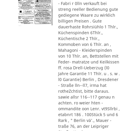
- Fabri r 0lln verkauft bei
streng reeller Bedienung gute
gediegene Waare zu wirklich
billigen Preisen . Gute
dauerhaste Rohrsiühlo 1 Thlr.,
Küchenspinden 6Thlr.,
Küchentische 2 Thlr.,
Kommoben von 6 Thlr. an ,
Mahagoni - Kleiderspinden
von 10 Thlr. an, Bettstellen mit
Feder- matratze und Keilkissen
ff. rosa Drell-Ueberzug (l0
Jahre Garantie 11 Thlr. u . s. w .
l0 Garantie) Berlin , Dresdener
- Straße lln--ll7, irma hat
rotheZchtist, bitte daraus.
sawie allsr 116--117 genau n
achten. ro weier hten -
ommandite oon Lenr. vt9Sllrbi ,
etabnrt 186 . 100Stück 5 und 6
Rark , " Berlin vä'., Mauer -
traße 76, an der Leipriger