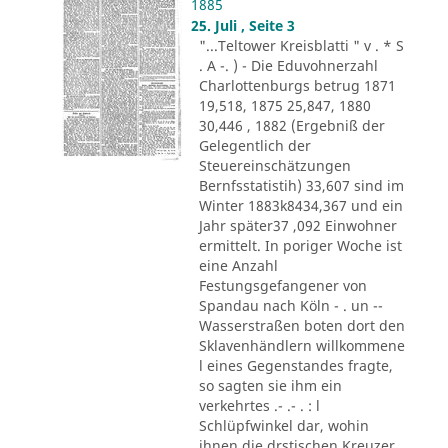
1885
25. Juli , Seite 3
"...Teltower Kreisblatti " v . * S
. A -. ) - Die Eduvohnerzahl
Charlottenburgs betrug 1871
19,518, 1875 25,847, 1880
30,446 , 1882 (Ergebniß der
Gelegentlich der
Steuereinschätzungen
Bernfsstatistih) 33,607 sind im
Winter 1883k8434,367 und ein
Jahr später37 ,092 Einwohner
ermittelt. In poriger Woche ist
eine Anzahl
Festungsgefangener von
Spandau nach Köln - . un --
Wasserstraßen boten dort den
Sklavenhändlern willkommene
l eines Gegenstandes fragte,
so sagten sie ihm ein
verkehrtes .- .- . : l
Schlüpfwinkel dar, wohin
ihnen die drstischen Kreuzer