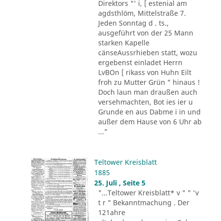
Direktors "' i, [ estenial am
agdsthlöm, Mittelstraße 7.
Jeden Sonntag d . ts.,
ausgeführt von der 25 Mann
starken Kapelle
cänseAussrhieben statt, wozu
ergebenst einladet Herrn
LvBOn [ rikass von Huhn Eilt
froh zu Mutter Grün " hinaus !
Doch laun man draußen auch
versehmachten, Bot ies ier u
Grunde en aus Dabme i in und
außer dem Hause von 6 Uhr ab
..."
Teltower Kreisblatt
1885
25. Juli , Seite 5
"...Teltower Kreisblatt* v " " 'v
t r " Bekanntmachung . Der
121ahre