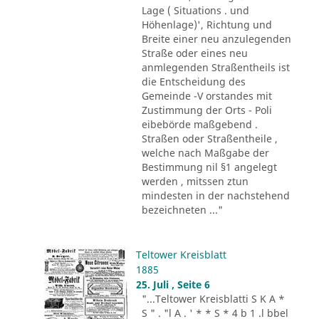
Lage ( Situations . und
Höhenlage)', Richtung und
Breite einer neu anzulegenden
Straße oder eines neu
anmlegenden Straßentheils ist
die Entscheidung des
Gemeinde -V orstandes mit
Zustimmung der Orts - Poli
eibebörde maßgebend .
Straßen oder Straßentheile ,
welche nach Maßgabe der
Bestimmung nil §1 angelegt
werden , mitssen ztun
mindesten in der nachstehend
bezeichneten ..."
Teltower Kreisblatt
1885
25. Juli , Seite 6
"...Teltower Kreisblatti S K A *
S " . "l A . ' * * S * 4 b 1 .l bbel