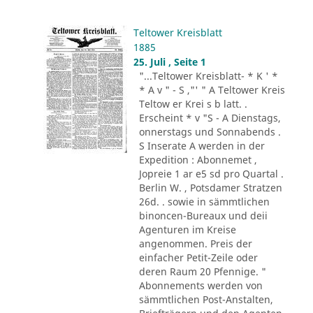
Teltower Kreisblatt
1885
25. Juli , Seite 1
"...Teltower Kreisblatt- * K ' *
* A v " - S ,"' " A Teltower Kreis
Teltow er Krei s b latt. .
Erscheint * v "S - A Dienstags,
onnerstags und Sonnabends .
S Inserate A werden in der
Expedition : Abonnemet ,
Jopreie 1 ar e5 sd pro Quartal .
Berlin W. , Potsdamer Stratzen
26d. . sowie in sämmtlichen
binoncen-Bureaux und deii
Agenturen im Kreise
angenommen. Preis der
einfacher Petit-Zeile oder
deren Raum 20 Pfennige. "
Abonnements werden von
sämmtlichen Post-Anstalten,