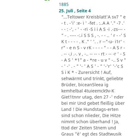
1885
25. Juli , Seite 4
"...Teltower Kreisblatt'A sv7 " e
- t . -'i' :e- i ' -fet . :..A A '." -7 .'
- - : -', - ' - -ri -S i i A S -i .-zs--- -
" - . ---- -:.i S S S , -. - - .. ' r - -' S
K t - - - - . K ." ' '. . r --"-u- i1r' -
r" - e n S - v rK - - - - " - - A S r -
. -- -,i .-. v , -.. -- -- - rt - -- -r ' - S
- A S ' *1" a - *re - u v " -.. S v "
- ' -' . - " '- ' A S ' - " '-'r' '-'c S
S i K * - Zurersicht ! Auf,
sehwärmt und trinkt, geliebte
Brüder, bicean5leea ig
kemhelbal 4tuieemck9v-K
Giet1tnnr utag, den 27 -' nder
bei mir Und gebet fleißig über
Land ! Die Hundstags-erten
sind schon nlieder, Die Hitze
nimmt schon überhand ! Ja,
ttod der Zeiten Stnem und
Graus "´e' egt des Stadtwusik