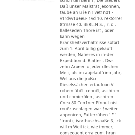
schon tan Berlin , Die Steuers
Daß unser Maistrat jesonnen,
taube an u ie n ! vet1n01 -
v1rdvv1ueeu- 1vd 10. rektorrer
8trnsse 40. BERLIN S. , r. d .
llalleseden Thore ist , oder
kann wegen
Krankheitsverhältnisse sofort
zum 1. April billig gekauft
werden, Näheres in in-der
Expedition d. Blattes . Dws
zehn Aroeen o jeder dlechen
Me r, als im abjelauf'rien Jahr,
Wel aus die jroßcn
Rieselssächen ertaufoon V
rohem üböl. cennöl, aschiren
und chmierölen , aschiren-
Cnea 80 Cen1ner Pfnout nist
rouözuschlagen war ! weiter
apponiren, Futterrüben ' " '
'trantz, ivortbuschsaaße 6. Jck
will m Weil ick. wie immer,
eonseouent erraleum, hran