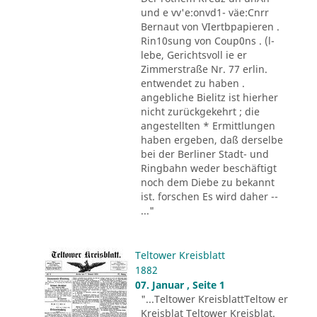
und e vv'e:onvd1- väe:Cnrr
Bernaut von VIertbpapieren .
Rin10sung von Coup0ns . (l-
lebe, Gerichtsvoll ie er
Zimmerstraße Nr. 77 erlin.
entwendet zu haben .
angebliche Bielitz ist hierher
nicht zurückgekehrt ; die
angestellten * Ermittlungen
haben ergeben, daß derselbe
bei der Berliner Stadt- und
Ringbahn weder beschäftigt
noch dem Diebe zu bekannt
ist. forschen Es wird daher --
..."
Teltower Kreisblatt
1882
07. Januar , Seite 1
"...Teltower KreisblattTeltow er
Kreisblat Teltower Kreisblat.