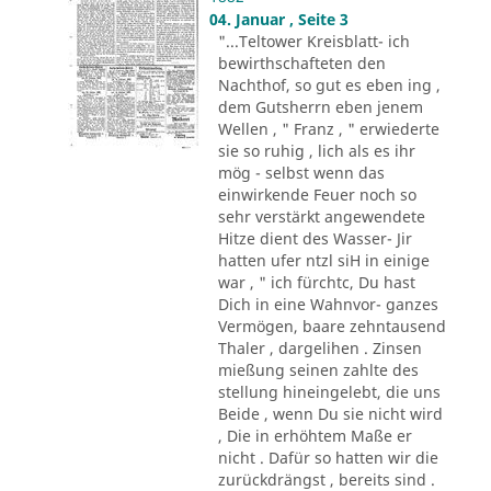
04. Januar , Seite 3
"...Teltower Kreisblatt- ich
bewirthschafteten den
Nachthof, so gut es eben ing ,
dem Gutsherrn eben jenem
Wellen , " Franz , " erwiederte
sie so ruhig , lich als es ihr
mög - selbst wenn das
einwirkende Feuer noch so
sehr verstärkt angewendete
Hitze dient des Wasser- Jir
hatten ufer ntzl siH in einige
war , " ich fürchtc, Du hast
Dich in eine Wahnvor- ganzes
Vermögen, baare zehntausend
Thaler , dargelihen . Zinsen
mießung seinen zahlte des
stellung hineingelebt, die uns
Beide , wenn Du sie nicht wird
, Die in erhöhtem Maße er
nicht . Dafür so hatten wir die
zurückdrängst , bereits sind .