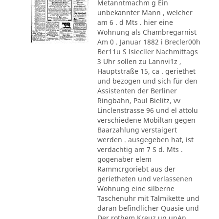
Metanntmachm g Ein
unbekannter Mann , welcher
am 6 . d Mts . hier eine
Wohnung als Chambregarnist
Am 0 . Januar 1882 i Brecler00h
Ber11u S lsiecller Nachmittags
3 Uhr sollen zu Lannvi1z ,
Hauptstraße 15, ca . geriethet
und bezogen und sich für den
Assistenten der Berliner
Ringbahn, Paul Bielitz, vv
Linclenstrasse 96 und el attolu
verschiedene Mobiltan gegen
Baarzahlung verstaigert
werden . ausgegeben hat, ist
verdachtig am 7 S d. Mts .
gogenaber elem
Rammcrgoriebt aus der
gerietheten und verlassenen
Wohnung eine silberne
Taschenuhr mit Talmikette und
daran befindlicher Quasie und
Der rothem Kreuz un unAn