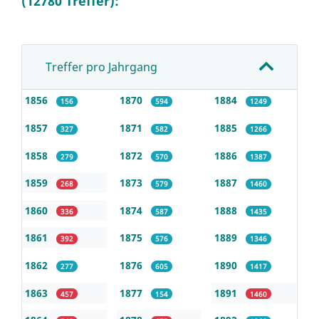
(12780 Treffer):
Treffer pro Jahrgang
1856
1870
1884
156
594
1249
1857
1871
1885
327
582
1266
1858
1872
1886
279
570
1387
1859
1873
1887
268
579
1460
1860
1874
1888
336
587
1435
1861
1875
1889
392
576
1346
1862
1876
1890
277
605
1417
1863
1877
1891
457
154
1460