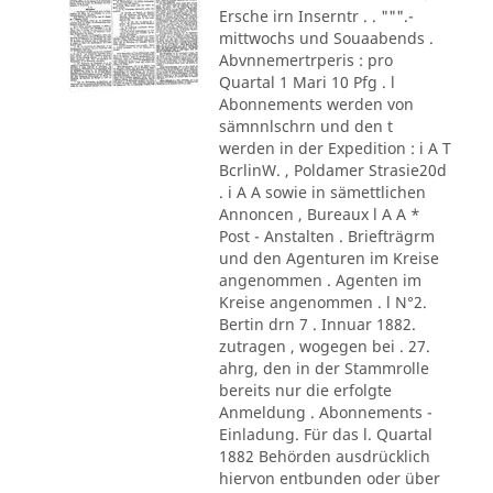
Ersche irn Inserntr . . """.-
mittwochs und Souaabends .
Abvnnemertrperis : pro
Quartal 1 Mari 10 Pfg . l
Abonnements werden von
sämnnlschrn und den t
werden in der Expedition : i A T
BcrlinW. , Poldamer Strasie20d
. i A A sowie in sämettlichen
Annoncen , Bureaux l A A *
Post - Anstalten . Briefträgrm
und den Agenturen im Kreise
angenommen . Agenten im
Kreise angenommen . l N°2.
Bertin drn 7 . Innuar 1882.
zutragen , wogegen bei . 27.
ahrg, den in der Stammrolle
bereits nur die erfolgte
Anmeldung . Abonnements -
Einladung. Für das l. Quartal
1882 Behörden ausdrücklich
hiervon entbunden oder über