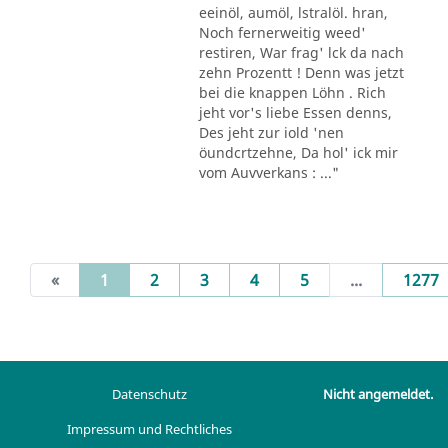
eeinöl, aumöl, lstralöl. hran,
Noch fernerweitig weed'
restiren, War frag' lck da nach
zehn Prozentt ! Denn was jetzt
bei die knappen Löhn . Rich
jeht vor's liebe Essen denns,
Des jeht zur iold 'nen
öundcrtzehne, Da hol' ick mir
vom Auvverkans : ..."
(current)
«
1
2
3
4
5
...
1277
Datenschutz
Nicht angemeldet.
Impressum und Rechtliches