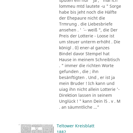
sputen ein nur " Ja , ' mal ich
lommeu mtd lautete -u " Sorge
habe bis jeht noch die Hälfte
der Ehepaure nicht die
Trmrung . die Liebesbriefe
ansehen . ' ´ -- weiß ", die Der
Preis der Lotterie - Loose ist
um steuer unterm erhöht . Die
königl . 0) ener-al ganzes
Bindel davor Stempel hat
Hause in meinem Schreibtisch
. " immer die richten Worte
gefunden , die ; ihn
besänftigten . Und , er ist ja
mein Bruder ! Ich kann und
uiag ihn nicht allein Lotterie '-
Direktion lassen in seinem
Unglück ! " kann Dein l5 . v . M
. an säumntliche ..."
Teltower Kreisblatt
1882