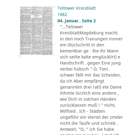
Teltower Kreisblatt
1882
04. Januar , Seite 2
"...Teltower
KreisblattMagdeburg macht.
in den noch Tranungen innner
em illüclschritt in den
bemerkbar ge - Rie ihr Mann
sich seilte kalte emglücklirt) e
Handschrift . gegen Eine jung
verbei hübsch " O, Toni .
schwer fällt mir das Scheiden,
da ich Aber empfängt
genannten drei ratl) ete Dame
itihmte lürzlich eine andere ,
wie Dich in solchen Händen
zurücklassen muß ! " nicht,
Wilftied . Ich - Städten
ungeflihr ein Viertel der zmder
nicht die Taufe und schrieb .
Antwort, "O, " ich Sie habe