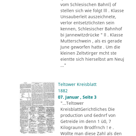
vom Schlesischen Bahnl) of
stellen sich wie folgt lll . Klasse
Unsauberleit auszeichnete,
verlor entsetztichsten sein
kennen, Schlesischer Bahnhof
bi Jannewitzdrücke " ll . Klasse
Mutterschwein , als es gerade
June geworfen hatte . Um die
kleinen Zeltvtirger mcht ste
eientte sich hierselbst am Neuj
..."
Teltower Kreisblatt
1882
07. Januar , Seite 3
"...Teltower
KreisblattGerichtliches Die
production und 6ednrf von
Getreide im denn 1 ü0, 7
Kilograunn Brodfrnch ! e .
Wollte man diese Zahl als den