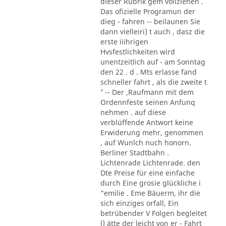
dieser Rubrik gem vollziehen .
Das ofizielle Programun der
dieg - fahren -- beilaunen Sie
dann vielleiri) t auch , dasz die
erste iiihrigen
Hvsfestlichkeiten wird
unentzeitlich auf - am Sonntag
den 22 . d . Mts erlasse fand
schneller fahrt , als die zweite t
´' -- Der ,Raufmann mit dem
Ordennfeste seinen Anfunq
nehmen . auf diese
verblüffende Antwort keine
Erwiderung mehr, genommen
, auf Wunlch nuch honorn.
Berliner Stadtbahn .
Lichtenrade Lichtenrade. den
Dte Preise für eine einfache
durch Eine grosie glückliche i
"emilie . Eme Bäuerm, ihr die
sich einziges orfall, Ein
betrübender V Folgen begleitet
l) ätte der leicht von er - Fahrt