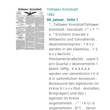
Teltower Kreisblatt
1882
04. Januar , Seite 1
"...Teltower KreisblattTeltower
kreisblatt . kreisblatt. r"' r * ""
e. " Erscheint Inserate v
Mittwochs und Sonnabends .
Abonnementspreis : 1 A v v
werden in der Ewediiiou . 'r S
A v v BerlinlV. ,
PotsdamerStraße26li , sowie S
prn Quartal z Abonnements 1
Matrk 10Pfg . K A A K A A
werden von sämmtlichrn t K K
A in sämmtlichen Annoncen -
Bureauund den Agenturen im
Kreise b l v v v Post - Anstalten,
Briegrägern und den i
Agenten im Kreise
angenommen . - " ' i K G i b
angenommen . N°1 . . Verun