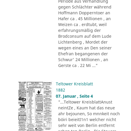
Periode aus Verhandlung
gegen Schlächter während
Hoffmann Dopperntoer an
Hafer ca . 45 Millionen , an
Weizen ca . erdtubt, weil
erfahrungsmäßig der
Brodconsum auf dem Lude
Lichtenberg , Mordet der
wegen eines an Den seiner
Ehefran begangenen der
Schwur' 24 Millionen , an
Gerste ca . 22 Mi ..."
Teltower Kreisblatt
1882
07. Januar , Seite 4
"...Teltower KreisblattAnust
neintZe , Kaum hat das neue
ahr bejounen, So mnnkeit noch
böiri beieitI1n1 welcher nicht
sehr weit von Berlin entfernt