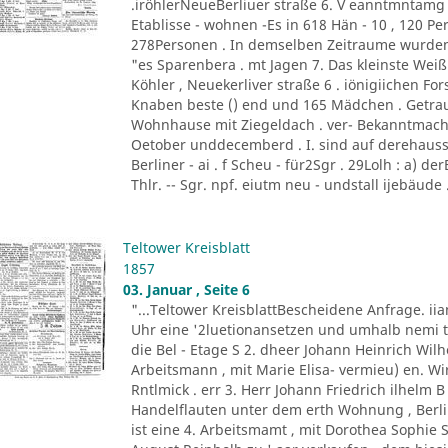
.iröhlerNeueBerliuer straße 6. V eanntmntamg
Etablisse - wohnen -Es in 618 Hän - 10 , 120 Per
278Personen . In demselben Zeitraume wurden c
"es Sparenbera . mt Jagen 7. Das kleinste Weißb
Köhler , Neuekerliver straße 6 . iönigiichen F
Knaben beste () end und 165 Mädchen . Getra
Wohnhause mit Ziegeldach . ver- Bekanntmach
Oetober unddecemberd . I. sind auf derehauss
Berliner - ai . f Scheu - für2Sgr . 29Lolh : a) der
Thlr. -- Sgr. npf. eiutm neu - undstall ijebäude .
Teltower Kreisblatt
1857
03. Januar , Seite 6
"...Teltower KreisblattBescheidene Anfrage. 
Uhr eine '2luetionansetzen und umhalb nemi t
die Bel - Etage S 2. dheer Johann Heinrich Wilh
Arbeitsmann , mit Marie Elisa- vermieu) en. Wi
Rntlmick . err 3. Herr Johann Friedrich ilhelm 
Handelflauten unter dem erth Wohnung , Berli
ist eine 4. Arbeitsmamt , mit Dorothea Sophie