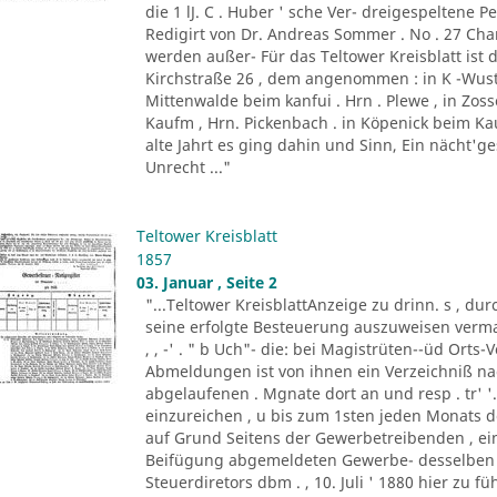
die 1 lJ. C . Huber ' sche Ver- dreigespeltene Pe
Redigirt von Dr. Andreas Sommer . No . 27 Charl
werden außer- Für das Teltower Kreisblatt ist 
Kirchstraße 26 , dem angenommen : in K -Wust
Mittenwalde beim kanfui . Hrn . Plewe , in Zos
Kaufm , Hrn. Pickenbach . in Köpenick beim Kauf
alte Jahrt es ging dahin und Sinn, Ein nächt'g
Unrecht ..."
Teltower Kreisblatt
1857
03. Januar , Seite 2
"...Teltower KreisblattAnzeige zu drinn. s , dur
seine erfolgte Besteuerung auszuweisen vermag
, , -' . " b Uch"- die: bei Magistrüten--üd Ort
Abmeldungen ist von ihnen ein Verzeichniß 
abgelaufenen . Mgnate dort an und resp . tr' '
einzureichen , u bis zum 1sten jeden Monats
auf Grund Seitens der Gewerbetreibenden , ein
Beifügung abgemeldeten Gewerbe- desselben 
Steuerdiretors dbm . , 10. Juli ' 1880 hier zu f