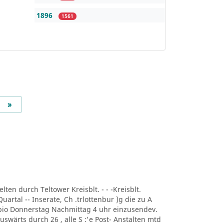
1896
1561
Next
»
lten durch Teltower Kreisblt. - - -Kreisblt.
uartal -- Inserate, Ch .trlottenbur )g die zu A
r bio Donnerstag Nachmittag 4 uhr einzusendev.
uswärts durch 26 , alle S :'e Post- Anstalten mtd