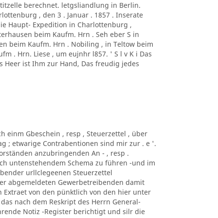
titzelle berechnet. letgsliandlung in Berlin.
ottenburg , den 3 . Januar . 1857 . Inserate
die Haupt- Expedition in Charlottenburg ,
erhausen beim Kaufm. Hrn . Seh eber S in
sen beim Kaufm. Hrn . Nobiling , in Teltow beim
m . Hrn. Liese , um eujnhr l857. ' S l v K i Das
es Heer ist Ihm zur Hand, Das freudig jedes
ch einm Gbeschein , resp , Steuerzettel , über
 ; etwarige Contrabentionen sind mir zur . e '.
s-Vorständen anzubringenden An - , resp .
nach untenstehendem Schema zu führen -und im
.bender urllclegeenen Steuerzettel
 der abgemeldeten Gewerbetreibenden damit
 Extraet von den pünktlich von den hier unter
das nach dem Reskript des Herrn General-
ührende Notiz -Register berichtigt und silr die