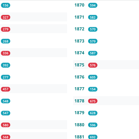
1870
156
594
1871
327
582
1872
279
570
1873
268
579
1874
336
587
1875
392
576
1876
277
605
1877
457
154
1878
548
675
1879
547
628
1880
580
596
1881
568
692