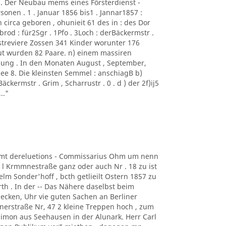
 . Der Neubau mems eines Försterdienst -
sonen . 1 . Januar 1856 bis1 . Jannar1857 :
irca geboren , ohunieit 61 des in : des Dor
rod : für2Sgr . 1Pfo . 3Loch : derBäckermstr .
orstreviere Zossen 341 Kinder worunter 176
ut wurden 82 Paare. n) einem massiren
ung . In den Monaten August , September,
ee 8. Die kleinsten Semmel : anschiagB b)
Bäckermstr . Grim , Scharrustr . 0 . d ) der 2f)ij5
.."
iiamt dereluetions - Commissarius Ohm um nenn
 l Krmmnestraße ganz oder auch Nr . 18 zu ist
elm Sonder'hoff , bcth getlieilt Ostern 1857 zu
rth . In der -- Das Nähere daselbst beim
B ecken, Uhr vie guten Sachen an Berliner
nerstraße Nr, 47 2 kleine Treppen hoch , zum
 Simon aus Seehausen in der Alunark. Herr Carl