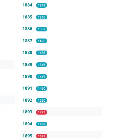
1884
1249
1885
1266
1886
1387
1887
1460
1888
1435
1889
1346
1890
1417
1891
1460
1892
1260
1893
1723
1894
1908
1895
1672