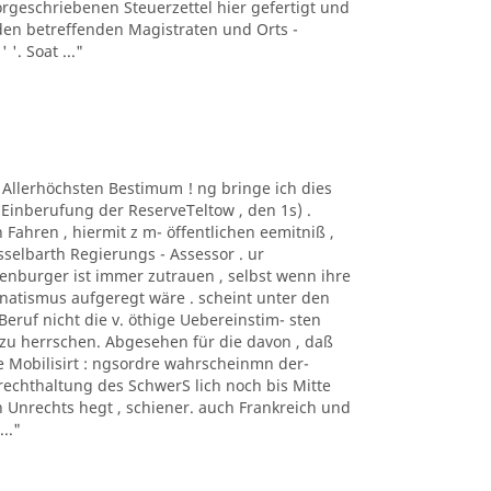
geschriebenen Steuerzettel hier gefertigt und
en betreffenden Magistraten und Orts -
 '. Soat ..."
r Allerhöchsten Bestimum ! ng bringe ich dies
Einberufung der ReserveTeltow , den 1s) .
hren , hiermit z m- öffentlichen eemitniß ,
esselbarth Regierungs - Assessor . ur
enburger ist immer zutrauen , selbst wenn ihre
anatismus aufgeregt wäre . scheint unter den
eruf nicht die v. öthige Uebereinstim- sten
zu herrschen. Abgesehen für die davon , daß
e Mobilisirt : ngsordre wahrscheinmn der-
rechthaltung des SchwerS lich noch bis Mitte
n Unrechts hegt , schiener. auch Frankreich und
.."