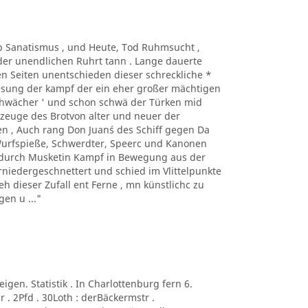
Taub Sanatismus , und Heute, Tod Ruhmsucht ,
der unendlichen Ruhrt tann . Lange dauerte
n Seiten unentschieden dieser schreckliche *
Lesung der kampf der ein eher großer mächtigen
sehwächer ' und schon schwä der Türken mid
kzeuge des Brotvon alter und neuer der
n , Auch rang Don Juan´s des Schiff gegen Da
 Wurfspieße, Schwerdter, Speerc und Kanonen
e durch Musketin Kampf in Bewegung aus der
niedergeschnettert und schied im Vlittelpunkte
eh dieser Zufall ent Ferne , mn künstlichc zu
en u ..."
neigen. Statistik . In Charlottenburg fern 6.
 . 2Pfd . 30Loth : derBäckermstr .