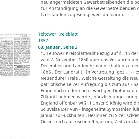
neu angermeldeten Gewerbetreibenden die bor
zur Anständigung an die Gewerbetreibenden d
Lzorstäuden zugesenigt wer- dmlönnm. . -. . . - '
Teltower Kreisblatt
1857
03. Januar , Seite 3
"...Teltower KreisblattMBit Bezug auf § . 15 de
vom 7. November 1850 über das Verfahren bei 
December und Landmehrmannschaften zu den Fa
18b6 . Der Landratlt . In Vertretung (gez . ) -H
Neuendurer Fraie . Welche Gestaltung die Neu
patriotische Lei7er Aufregung bis zum aus - S
Frage noch in der näch - wärtigen Diplomaten B
Zttkunft nehmen werde , gänzlich unge- nung 
England offenbar wtß . i Unser S König wird di
Scluveize Der Vun - insgeheimt Sympathien lui
Januar zur-ückhalten , Besinnen zu S zerisclPe
Oesierreich aus rischen Regierung Zeit zum la .