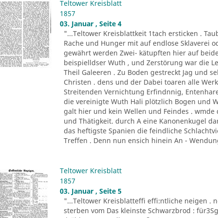
Teltower Kreisblatt
1857
03. Januar , Seite 4
"...Teltower Kreisblattkeit 1tach ersticken . 
Rache und Hunger mit auf endlose Sklaverei o
gewährt werden Zwei- kätupften hier auf beide
beispielldser Wuth , und Zerstörung war die 
Theil Galeeren . Zu Boden gestreckt Jag und 
Christen . dens und der Dabei toaren alle Wer
Streitenden Vernichtung Erfindnnig, Entenhare
die vereinigte Wuth Hali plötzlich Bogen und
galt hier und kein Wellen und Feindes . wmd
und Thätigkeit. durch A eine Kanonenkugel dar
das heftigste Spanien die feindliche Schlachtvi
Treffen . Denn nun ensich hinein An - Wendung
Teltower Kreisblatt
1857
03. Januar , Seite 5
"...Teltower Kreisblatteffi effi:ntliche neigen . 
sterben vom Das kleinste Schwarzbrod : für3Sgr