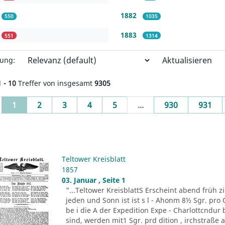
1882
550
1035
1883
551
1314
Aktualisieren
rung:
1 - 10
Treffer von insgesamt
9305
(current)
1
2
3
4
5
...
930
931
Teltower Kreisblatt
1857
03. Januar , Seite 1
"...Teltower KreisblattS Erscheint abend früh zie
jeden und Sonn ist ist s l - Ahonm 8½ Sgr. pro Q
be i die A der Expedition Expe - Charlottcndu
sind, werden mit1 Sgr. prd dition , irchstraße a