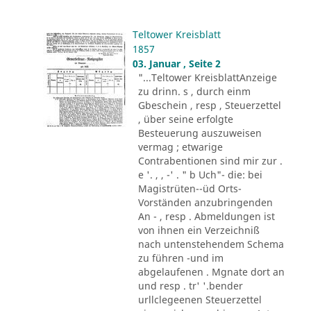
Teltower Kreisblatt
1857
03. Januar , Seite 2
"...Teltower KreisblattAnzeige
zu drinn. s , durch einm
Gbeschein , resp , Steuerzettel
, über seine erfolgte
Besteuerung auszuweisen
vermag ; etwarige
Contrabentionen sind mir zur .
e '. , , -' . " b Uch"- die: bei
Magistrüten--üd Orts-
Vorständen anzubringenden
An - , resp . Abmeldungen ist
von ihnen ein Verzeichniß
nach untenstehendem Schema
zu führen -und im
abgelaufenen . Mgnate dort an
und resp . tr' '.bender
urllclegeenen Steuerzettel