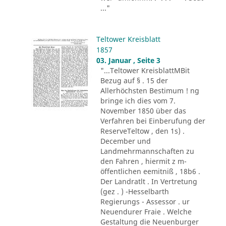
..."
Teltower Kreisblatt
1857
03. Januar , Seite 3
"...Teltower KreisblattMBit
Bezug auf § . 15 der
Allerhöchsten Bestimum ! ng
bringe ich dies vom 7.
November 1850 über das
Verfahren bei Einberufung der
ReserveTeltow , den 1s) .
December und
Landmehrmannschaften zu
den Fahren , hiermit z m-
öffentlichen eemitniß , 18b6 .
Der Landratlt . In Vertretung
(gez . ) -Hesselbarth
Regierungs - Assessor . ur
Neuendurer Fraie . Welche
Gestaltung die Neuenburger