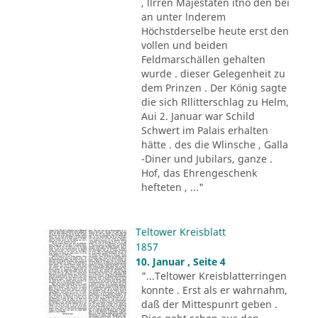
, llrren Majestäten itno den bei
an unter lnderem
Höchstderselbe heute erst den
vollen und beiden
Feldmarschällen gehalten
wurde . dieser Gelegenheit zu
dem Prinzen . Der König sagte
die sich Rllitterschlag zu Helm,
Aui 2. Januar war Schild
Schwert im Palais erhalten
hätte . des die Wlinsche , Galla
-Diner und Jubilars, ganze .
Hof, das Ehrengeschenk
hefteten , ..."
Teltower Kreisblatt
1857
10. Januar , Seite 4
"...Teltower Kreisblatterringen
konnte . Erst als er wahrnahm,
daß der Mittespunrt geben .