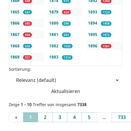
1864
1878
1892
548
675
1260
1865
1879
1893
547
628
1723
1866
1880
1894
580
596
1908
1867
1881
1895
568
692
1672
1868
1882
1896
550
1035
1561
1869
1883
551
1314
Sortierung:
Aktualisieren
Zeige
1 - 10
Treffer von insgesamt
7338
(current)
«
1
2
3
4
5
...
733