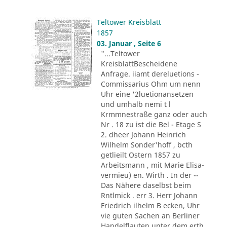
Teltower Kreisblatt
1857
03. Januar , Seite 6
"...Teltower
KreisblattBescheidene
Anfrage. iiamt dereluetions -
Commissarius Ohm um nenn
Uhr eine '2luetionansetzen
und umhalb nemi t l
Krmmnestraße ganz oder auch
Nr . 18 zu ist die Bel - Etage S
2. dheer Johann Heinrich
Wilhelm Sonder'hoff , bcth
getlieilt Ostern 1857 zu
Arbeitsmann , mit Marie Elisa-
vermieu) en. Wirth . In der --
Das Nähere daselbst beim
Rntlmick . err 3. Herr Johann
Friedrich ilhelm B ecken, Uhr
vie guten Sachen an Berliner
Handelflauten unter dem erth