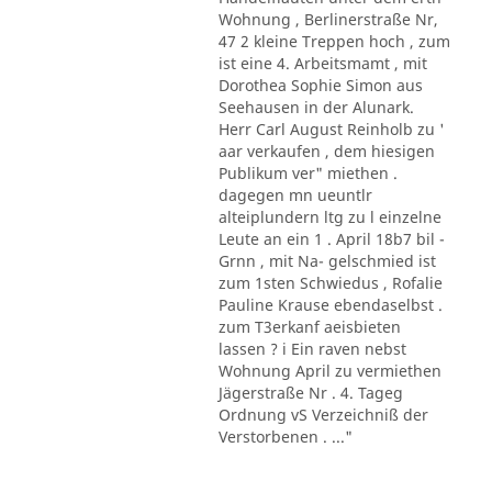
Wohnung , Berlinerstraße Nr,
47 2 kleine Treppen hoch , zum
ist eine 4. Arbeitsmamt , mit
Dorothea Sophie Simon aus
Seehausen in der Alunark.
Herr Carl August Reinholb zu '
aar verkaufen , dem hiesigen
Publikum ver" miethen .
dagegen mn ueuntlr
alteiplundern ltg zu l einzelne
Leute an ein 1 . April 18b7 bil -
Grnn , mit Na- gelschmied ist
zum 1sten Schwiedus , Rofalie
Pauline Krause ebendaselbst .
zum T3erkanf aeisbieten
lassen ? i Ein raven nebst
Wohnung April zu vermiethen
Jägerstraße Nr . 4. Tageg
Ordnung vS Verzeichniß der
Verstorbenen . ..."