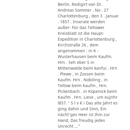
Berlin. Redigirt von Dr.
Andreas Sommer . No . 27
Charlottenburg , den 3 . Januar
. 1857 . Inserate werden
außer- Für das Teltower
Kreisblatt ist die Haupt-
Expedition in Charlottenburg ,
Kirchstraße 26 , dem
angenommen : in K -
Wusterhausen beim Kaufm.
Hrn . Seh eber S in
Mittenwalde beim kanfui . Hrn
. Plewe , in Zossen beim
Kaufm. Hrn . Nobiling , in
Teltow beim Kaufm , Hrn.
Pickenbach . in Köpenick beim
Kaufm . Hrn. Liese , um eujnhr
l857. ' S l v K i Das alte Jahrt es
ging dahin und Sinn, Ein
nächt'ges Heer ist Ihm zur
Hand, Das freudig jedes
Unrecht ..."