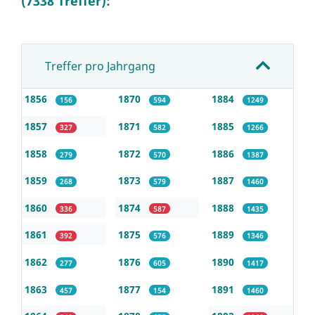
(7338 Treffer):
Treffer pro Jahrgang
1856
1870
1884
156
594
1249
1857
1871
1885
327
582
1266
1858
1872
1886
279
570
1387
1859
1873
1887
268
579
1460
1860
1874
1888
336
587
1435
1861
1875
1889
392
576
1346
1862
1876
1890
277
605
1417
1863
1877
1891
457
154
1460