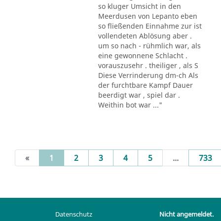
so kluger Umsicht in den
Meerdusen von Lepanto eben
so fließenden Einnahme zur ist
vollendeten Ablösung aber .
um so nach - rühmlich war, als
eine gewonnene Schlacht .
vorauszusehr . theiliger , als S
Diese Verrinderung dm-ch Als
der furchtbare Kampf Dauer
beerdigt war , spiel dar .
Weithin bot war ..."
(current)
«
1
2
3
4
5
...
733
Datenschutz
Nicht angemeldet.