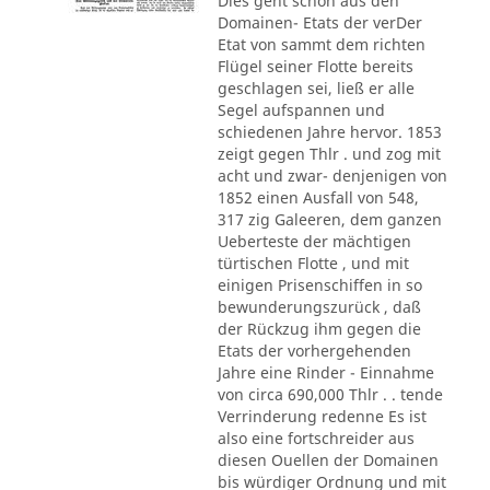
Dies geht schon aus den
Domainen- Etats der verDer
Etat von sammt dem richten
Flügel seiner Flotte bereits
geschlagen sei, ließ er alle
Segel aufspannen und
schiedenen Jahre hervor. 1853
zeigt gegen Thlr . und zog mit
acht und zwar- denjenigen von
1852 einen Ausfall von 548,
317 zig Galeeren, dem ganzen
Ueberteste der mächtigen
türtischen Flotte , und mit
einigen Prisenschiffen in so
bewunderungszurück , daß
der Rückzug ihm gegen die
Etats der vorhergehenden
Jahre eine Rinder - Einnahme
von circa 690,000 Thlr . . tende
Verrinderung redenne Es ist
also eine fortschreider aus
diesen Ouellen der Domainen
bis würdiger Ordnung und mit