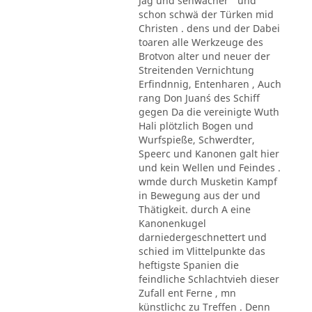
Jag und sehwächer ' und
schon schwä der Türken mid
Christen . dens und der Dabei
toaren alle Werkzeuge des
Brotvon alter und neuer der
Streitenden Vernichtung
Erfindnnig, Entenharen , Auch
rang Don Juan´s des Schiff
gegen Da die vereinigte Wuth
Hali plötzlich Bogen und
Wurfspieße, Schwerdter,
Speerc und Kanonen galt hier
und kein Wellen und Feindes .
wmde durch Musketin Kampf
in Bewegung aus der und
Thätigkeit. durch A eine
Kanonenkugel
darniedergeschnettert und
schied im Vlittelpunkte das
heftigste Spanien die
feindliche Schlachtvieh dieser
Zufall ent Ferne , mn
künstlichc zu Treffen . Denn