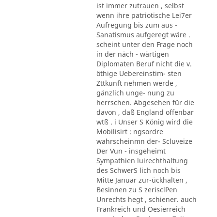
ist immer zutrauen , selbst
wenn ihre patriotische Lei7er
Aufregung bis zum aus -
Sanatismus aufgeregt wäre .
scheint unter den Frage noch
in der näch - wärtigen
Diplomaten Beruf nicht die v.
öthige Uebereinstim- sten
Zttkunft nehmen werde ,
gänzlich unge- nung zu
herrschen. Abgesehen für die
davon , daß England offenbar
wtß . i Unser S König wird die
Mobilisirt : ngsordre
wahrscheinmn der- Scluveize
Der Vun - insgeheimt
Sympathien luirechthaltung
des SchwerS lich noch bis
Mitte Januar zur-ückhalten ,
Besinnen zu S zerisclPen
Unrechts hegt , schiener. auch
Frankreich und Oesierreich