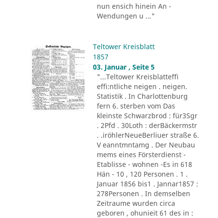
nun ensich hinein An -
Wendungen u ..."
Teltower Kreisblatt
1857
03. Januar , Seite 5
"...Teltower Kreisblatteffi
effi:ntliche neigen . neigen.
Statistik . In Charlottenburg
fern 6. sterben vom Das
kleinste Schwarzbrod : für3Sgr
. 2Pfd . 30Loth : derBäckermstr
. .iröhlerNeueBerliuer straße 6.
V eanntmntamg . Der Neubau
mems eines Försterdienst -
Etablisse - wohnen -Es in 618
Hän - 10 , 120 Personen . 1 .
Januar 1856 bis1 . Jannar1857 :
278Personen . In demselben
Zeitraume wurden circa
geboren , ohunieit 61 des in :