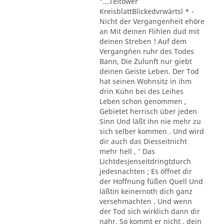
"...Teltower
KreisblattBlickedvrwärtsl * -
Nicht der Vergangenheit ehöre
an Mit deinen Flihlen dud mit
deinen Streben ! Auf dem
Vergang´nen ruhr des Todes
Bann, Die Zulunft nur giebt
deinen Geiste Leben. Der Tod
hat seinen Wohnsitz in ihm
drin Kühn bei des Leihes
Leben schon genommen ,
Gebietet herrisch über jeden
Sinn Und läßt ihn nie mehr zu
sich selber kommen . Und wird
dir auch das Diesseitnicht
mehr hell , ' Das
Lichtdesjenseitdringtdurch
jedesnachten ; Es öffnet dir
der Hoffnung füßen Quell Und
läßtin keinernoth dich ganz
versehmachten . Und wenn
der Tod sich wirklich dann dir
nahr, So kommt er nicht , dein