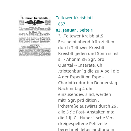
Teltower Kreisblatt
1857
03. Januar , Seite 1
"...Teltower KreisblattS
Erscheint abend früh zielten
durch Teltower Kreisblt. - - -
Kreisblt. jeden und Sonn ist ist
s l - Ahonm 8½ Sgr. pro
Quartal -- Inserate, Ch
.trlottenbur )g die zu A be i die
A der Expedition Expe -
Charlottcndur bio Donnerstag
Nachmittag 4 uhr
einzusendev. sind, werden
mit1 Sgr. prd dition ,
irchstraße auswärts durch 26 ,
alle S :'e Post- Anstalten mtd
die 1 lJ. C . Huber ' sche Ver-
dreigespeltene Petitzelle
berechnet. letgsliandlung in