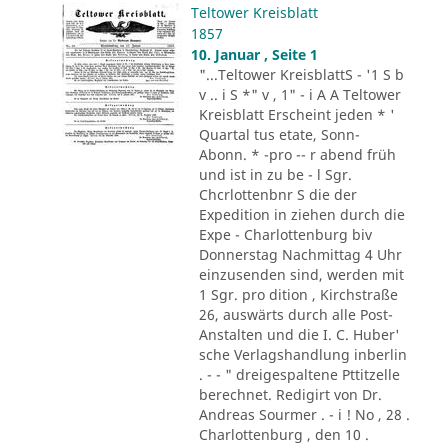
Teltower Kreisblatt
1857
10. Januar , Seite 1
"...Teltower KreisblattS - '1 S b
v .. i S *" v , 1" - i A A Teltower
Kreisblatt Erscheint jeden * '
Quartal tus etate, Sonn-
Abonn. * -pro -- r abend früh
und ist in zu be - l Sgr.
Chcrlottenbnr S die der
Expedition in ziehen durch die
Expe - Charlottenburg biv
Donnerstag Nachmittag 4 Uhr
einzusenden sind, werden mit
1 Sgr. pro dition , Kirchstraße
26, auswärts durch alle Post-
Anstalten und die I. C. Huber'
sche Verlagshandlung inberlin
. - - " dreigespaltene Pttitzelle
berechnet. Redigirt von Dr.
Andreas Sourmer . - i ! No , 28 .
Charlottenburg , den 10 .