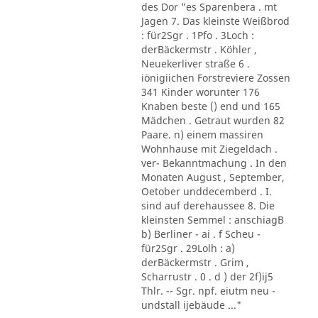
des Dor "es Sparenbera . mt
Jagen 7. Das kleinste Weißbrod
: für2Sgr . 1Pfo . 3Loch :
derBäckermstr . Köhler ,
Neuekerliver straße 6 .
iönigiichen Forstreviere Zossen
341 Kinder worunter 176
Knaben beste () end und 165
Mädchen . Getraut wurden 82
Paare. n) einem massiren
Wohnhause mit Ziegeldach .
ver- Bekanntmachung . In den
Monaten August , September,
Oetober unddecemberd . I.
sind auf derehaussee 8. Die
kleinsten Semmel : anschiagB
b) Berliner - ai . f Scheu -
für2Sgr . 29Lolh : a)
derBäckermstr . Grim ,
Scharrustr . 0 . d ) der 2f)ij5
Thlr. -- Sgr. npf. eiutm neu -
undstall ijebäude ..."