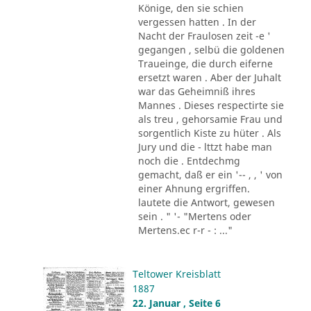
Könige, den sie schien
vergessen hatten . In der
Nacht der Fraulosen zeit -e '
gegangen , selbü die goldenen
Traueinge, die durch eiferne
ersetzt waren . Aber der Juhalt
war das Geheimniß ihres
Mannes . Dieses respectirte sie
als treu , gehorsamie Frau und
sorgentlich Kiste zu hüter . Als
Jury und die - lttzt habe man
noch die . Entdechmg
gemacht, daß er ein '-- , , ' von
einer Ahnung ergriffen.
lautete die Antwort, gewesen
sein . " '- "Mertens oder
Mertens.ec r-r - : ..."
Teltower Kreisblatt
1887
22. Januar , Seite 6