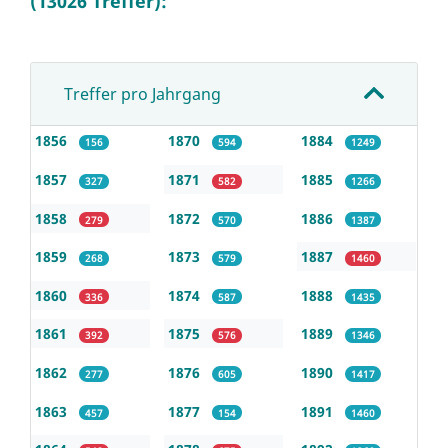
(13026 Treffer):
Treffer pro Jahrgang
1856
1870
1884
156
594
1249
1857
1871
1885
327
582
1266
1858
1872
1886
279
570
1387
1859
1873
1887
268
579
1460
1860
1874
1888
336
587
1435
1861
1875
1889
392
576
1346
1862
1876
1890
277
605
1417
1863
1877
1891
457
154
1460