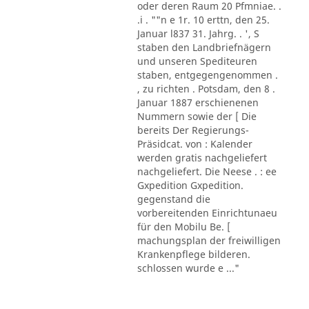
oder deren Raum 20 Pfmniae. .
.i . ""n e 1r. 10 erttn, den 25.
Januar l837 31. Jahrg. . ', S
staben den Landbriefnägern
und unseren Spediteuren
staben, entgegengenommen .
, zu richten . Potsdam, den 8 .
Januar 1887 erschienenen
Nummern sowie der [ Die
bereits Der Regierungs-
Präsidcat. von : Kalender
werden gratis nachgeliefert
nachgeliefert. Die Neese . : ee
Gxpedition Gxpedition.
gegenstand die
vorbereitenden Einrichtunaeu
für den Mobilu Be. [
machungsplan der freiwilligen
Krankenpflege bilderen.
schlossen wurde e ..."