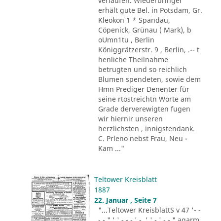
verlaufen. Wiederbringer
erhält gute Bel. in Potsdam, Gr.
Kleokon 1 * Spandau,
Cöpenick, Grünau ( Mark), b
oUmn1tu , Berlin
Königgrätzerstr. 9 , Berlin, .-- t
henliche Theilnahme
betrugten und so reichlich
Blumen spendeten, sowie dem
Hmn Prediger Denenter für
seine rtostreichtn Worte am
Grade derverewigten fugen
wir hiernir unseren
herzlichsten , innigstendank.
C. Prleno nebst Frau, Neu -
Kam ..."
Teltower Kreisblatt
1887
22. Januar , Seite 7
"...Teltower KreisblattS v 47 '- -
- - " ' ' - - - ' -. ' ' - ' -.-." agarm