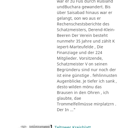
war er zu Fuß durch Rußland
undBuchara gewandert. Bis
über Saisabad hinaus war er
gelangt, oon wo aus er
Rechenschestsberichte des
Schatzmeisters, Derend-Klein-
Beeren Der Verein besteht
nunmehr 35 Jahre und zählt K
iepert-Marteufelde , Die
Finanziage und der 224
Mitglieder. Vorsitzende,
Schatzmeister V on seinen
Begründeru sind nur noch der
ist eine günstige . fehlinnusten
Augenblicke. Je tiefer ich sank ,
desto wilden mönu das
Brausen in den Ohren , ich
glaubte, dae
Trommelfellmüsse mirplatzrn .
Der In ..."
Teltower Kreisblatt