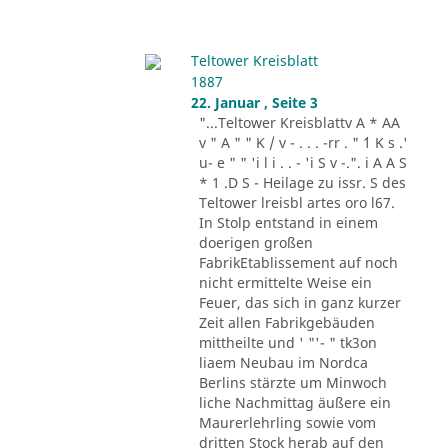
Teltower Kreisblatt
1887
22. Januar , Seite 3
"...Teltower Kreisblattv A * AA
v " A " " K / v - . . . -rr . " ´1 K s .'
u- e " " 'i l i . . - 'i S v -.". i A A S
* 1 .D S - Heilage zu issr. S des
Teltower lreisbl artes oro l67.
In Stolp entstand in einem
doerigen großen
FabrikEtablissement auf noch
nicht ermittelte Weise ein
Feuer, das sich in ganz kurzer
Zeit allen Fabrikgebäuden
mittheilte und ' "'- " tk3on
liaem Neubau im Nordca
Berlins stärzte um Minwoch
liche Nachmittag äußere ein
Maurerlehrling sowie vom
dritten Stock herab auf den