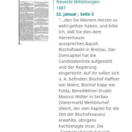
Neueste Mitteilungen
1887
22. Januar , Seite 3
"...den Sie Meinem Herzen so
wohl gethan haben, und bitte
Ich, daß Sie dies dem
Herrenhause
aussprechen.&quot;
Bischofswahl in Breslau. Das
Domcapitel hat die
Candidatenliste aufgestellt
und der Regierung
eingereicht. Auf ihr sollen sich
u. A. befinden: Bischof Haffner
von Mainz, Bischof Kopp von
Fulda, Benediktiner-Erzabt
Maurus Wolter in Seckau
(Steiermark) Weihbischof
Gleich, der vom Kapitel für die
Zeit der Bischofsvacanz
erwählte, übrigens
hochbetagte Vicar. Die
„Germania&quot; hat sich