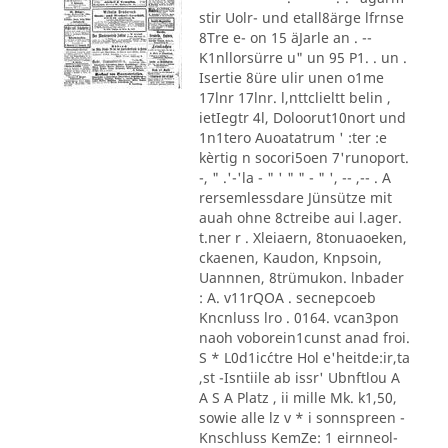
stir Uolr- und etall8ärge lfrnse
8Tre e- on 15 äJarle an . --
K1nllorsürre u" un 95 P1. . un .
Isertie 8üre ulir unen o1me
17lnr 17lnr. l,nttclieltt belin ,
ietIegtr 4l, Doloorut10nort und
1n1tero Auoatatrum ' :ter :e
kèrtig n socori5oen 7'runoport.
-, " .'-'la - " ' " " - " ', -- ,-- . A
rersemlessdare Jünsütze mit
auah ohne 8ctreibe aui l.ager.
t.ner r . Xleiaern, 8tonuaoeken,
ckaenen, Kaudon, Knpsoin,
Uannnen, 8trümukon. lnbader
: A. v11rQOA . secnepcoeb
Kncnluss lro . 0164. vcan3pon
naoh voborein1cunst anad froi.
S * L0d1ic´ctre Hol e'heitde:ir,ta
,st -Isntiile ab issr' Ubnftlou A
A S A Platz , ii mille Mk. k1,50,
sowie alle lz v * i sonnspreen -
Knschluss KemZe: 1 eirnneol-