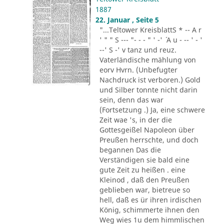
1887
22. Januar , Seite 5
"...Teltower KreisblattS * -- A r
' " " S --- "- - - " ' -' ´ A u - -- ' - '
--' S -' v tanz und reuz.
Vaterländische mählung von
eorv Hvrn. (Unbefugter
Nachdruck ist verboren.) Gold
und Silber tonnte nicht darin
sein, denn das war
(Fortsetzung .) Ja, eine schwere
Zeit wae 's, in der die
Gottesgeißel Napoleon über
Preußen herrschte, und doch
begannen Das die
Verständigen sie bald eine
gute Zeit zu heißen . eine
Kleinod , daß den Preußen
geblieben war, bietreue so
hell, daß es ür ihren irdischen
König, schimmerte ihnen den
Weg wies 1u dem himmlischen