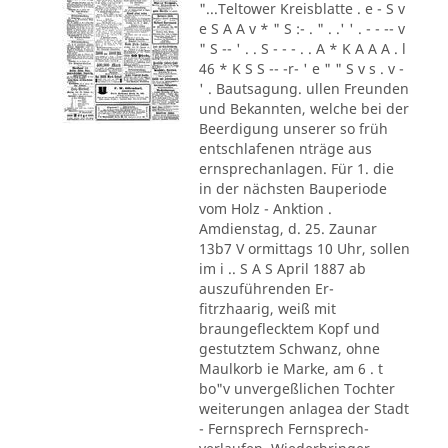
"...Teltower Kreisblatte . e - S v
e S A A v * " S :- . " . .' ' . - - -- v
" S -- ' . . S - - - . . A * K A A A . l
46 * K S S -- -r- ' e " " S v s . v -
' . Bautsagung. ullen Freunden
und Bekannten, welche bei der
Beerdigung unserer so früh
entschlafenen nträge aus
ernsprechanlagen. Für 1. die
in der nächsten Bauperiode
vom Holz - Anktion .
Amdienstag, d. 25. Zaunar
13b7 V ormittags 10 Uhr, sollen
im i .. S A S April 1887 ab
auszuführenden Er-
fitrzhaarig, weiß mit
braungeflecktem Kopf und
gestutztem Schwanz, ohne
Maulkorb ie Marke, am 6 . t
bo"v unvergeßlichen Tochter
weiterungen anlagea der Stadt
- Fernsprech Fernsprech-