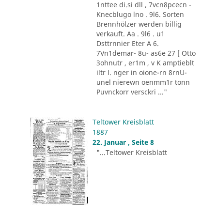
1nttee di.si dll , 7vcn8pcecn -
Knecblugo lno . 9l6. Sorten
Brennhölzer werden billig
verkauft. Aa . 9l6 . u1
Dsttrnnier Eter A 6.
7Vn1demar- 8u- as6e 27 [ Otto
3ohnutr , er1m , v K amptieblt
iltr l. nger in oione-rn 8rnU-
unel nierewn oenmm1r tonn
Puvnckorr versckri ..."
Teltower Kreisblatt
1887
22. Januar , Seite 8
"...Teltower Kreisblatt