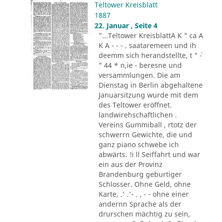
Teltower Kreisblatt
1887
22. Januar , Seite 4
"...Teltower KreisblattA K " ca A
K A - - - . saataremeen und ih
deemm sich herandstellte, t " ´-
" 44 * n,ie - beresne und
versammlungen. Die am
Dienstag in Berlin abgehaltene
Januarsitzung wurde mit dem
des Teltower eröffnet.
landwirehschaftlichen .
Vereins Gummiball , rtotz der
schwerrn Gewichte, die und
ganz piano schwebe ich
abwärts. !i ll Seiffahrt und war
ein aus der Provinz
Brandenburg geburtiger
Schlosser. Ohne Geld, ohne
Karte, .' .'- . , - - ohne einer
andernn Sprache als der
drurschen mächtig zu sein,