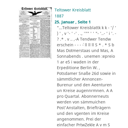
Teltower Kreisblatt
1887
25. Januar , Seite 1
"...Teltower Kreisblattk k k - '/ '
) ' , v '- ' -' . ., '"" ' ' "- '..- ' i '. -
? .* . v .. ,-A Tendwer Tendw
erschein - - - ´- ll ll ll S * . * S b
Mas Dotmerstaas und Mas, A
Sonnabends . unemen :epreio
1 ar e5 i waden in der
Erpeditione Berlin W. ,
Potsdamer Snaße 26d sowie in
sämmtlicher Annoncen-
Burenur und den Aeenturen
un Kreise augennrmnen. A A
pro Quartal. Abonnerneuts
werden von sämmuichen
Post'Anstalten, Briefträgern
und den vgenten im Kreise
angenommen. Prei der
einfacher PrtwZekle A v m S