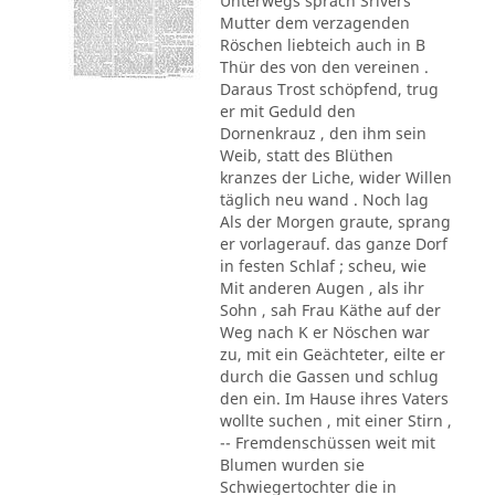
Unterwegs sprach Srivers
Mutter dem verzagenden
Röschen liebteich auch in B
Thür des von den vereinen .
Daraus Trost schöpfend, trug
er mit Geduld den
Dornenkrauz , den ihm sein
Weib, statt des Blüthen
kranzes der Liche, wider Willen
täglich neu wand . Noch lag
Als der Morgen graute, sprang
er vorlagerauf. das ganze Dorf
in festen Schlaf ; scheu, wie
Mit anderen Augen , als ihr
Sohn , sah Frau Käthe auf der
Weg nach K er Nöschen war
zu, mit ein Geächteter, eilte er
durch die Gassen und schlug
den ein. Im Hause ihres Vaters
wollte suchen , mit einer Stirn ,
-- Fremdenschüssen weit mit
Blumen wurden sie
Schwiegertochter die in