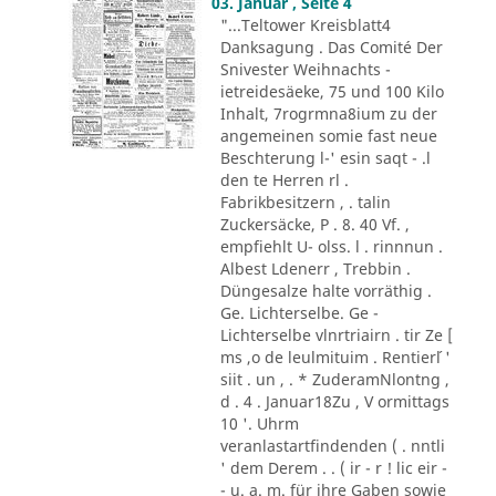
03. Januar , Seite 4
"...Teltower Kreisblatt4
Danksagung . Das Comité Der
Snivester Weihnachts -
ietreidesäeke, 75 und 100 Kilo
Inhalt, 7rogrmna8ium zu der
angemeinen somie fast neue
Beschterung l-' esin saqt - .l
den te Herren rl .
Fabrikbesitzern , . talin
Zuckersäcke, P . 8. 40 Vf. ,
empfiehlt U- olss. l . rinnnun .
Albest Ldenerr , Trebbin .
Düngesalze halte vorräthig .
Ge. Lichterselbe. Ge -
Lichterselbe vlnrtriairn . tir Ze [
ms ,o de leulmituim . Rentier´l '
siit . un , . * ZuderamNlontng ,
d . 4 . Januar18Zu , V ormittags
10 '. Uhrm
veranlastartfindenden ( . nntli
' dem Derem . . ( ir - r ! lic eir -
- u. a. m. für ihre Gaben sowie