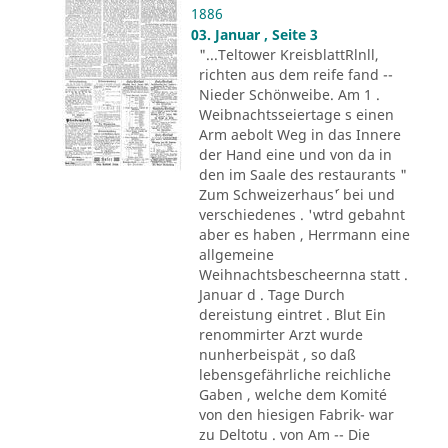
1886
03. Januar , Seite 3
"...Teltower KreisblattRlnll,
richten aus dem reife fand --
Nieder Schönweibe. Am 1 .
Weibnachtsseiertage s einen
Arm aebolt Weg in das Innere
der Hand eine und von da in
den im Saale des restaurants "
Zum Schweizerhaus´' bei und
verschiedenes . 'wtrd gebahnt
aber es haben , Herrmann eine
allgemeine
Weihnachtsbescheernna statt .
Januar d . Tage Durch
dereistung eintret . Blut Ein
renommirter Arzt wurde
nunherbeispät , so daß
lebensgefährliche reichliche
Gaben , welche dem Komité
von den hiesigen Fabrik- war
zu Deltotu . von Am -- Die