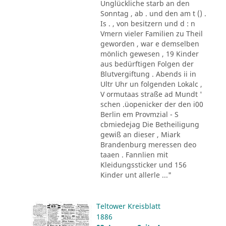
Unglückliche starb an den
Sonntag , ab . und den am t () .
Is . , von besitzern und d : n
Vmern vieler Familien zu Theil
geworden , war e demselben
mönlich gewesen , 19 Kinder
aus bedürftigen Folgen der
Blutvergiftung . Abends ii in
Ultr Uhr un folgenden Lokalc ,
V ormutaas straße ad Mundt '
schen .üopenicker der den i00
Berlin em Provmzial - S
cbmiedejag Die Betheiligung
gewiß an dieser , Miark
Brandenburg meressen deo
taaen . Fannlien mit
Kleidungssticker und 156
Kinder unt allerle ..."
Teltower Kreisblatt
1886