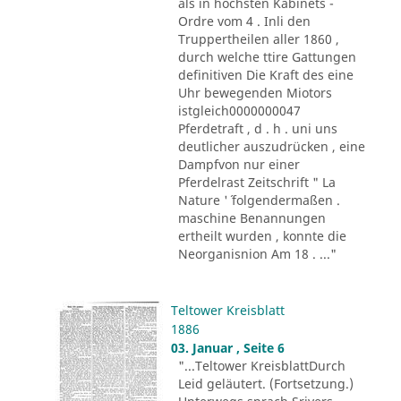
als in höchsten Kabinets -
Ordre vom 4 . Inli den
Truppertheilen aller 1860 ,
durch welche ttire Gattungen
definitiven Die Kraft des eine
Uhr bewegenden Miotors
istgleich0000000047
Pferdetraft , d . h . uni uns
deutlicher auszudrücken , eine
Dampfvon nur einer
Pferdelrast Zeitschrift " La
Nature '´ folgendermaßen .
maschine Benannungen
ertheilt wurden , konnte die
Neorganisnion Am 18 . ..."
Teltower Kreisblatt
1886
03. Januar , Seite 6
"...Teltower KreisblattDurch
Leid geläutert. (Fortsetzung.)