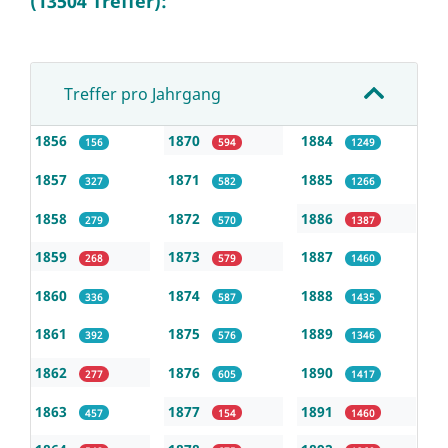
(13504 Treffer):
Treffer pro Jahrgang
1856
1870
1884
156
594
1249
1857
1871
1885
327
582
1266
1858
1872
1886
279
570
1387
1859
1873
1887
268
579
1460
1860
1874
1888
336
587
1435
1861
1875
1889
392
576
1346
1862
1876
1890
277
605
1417
1863
1877
1891
457
154
1460