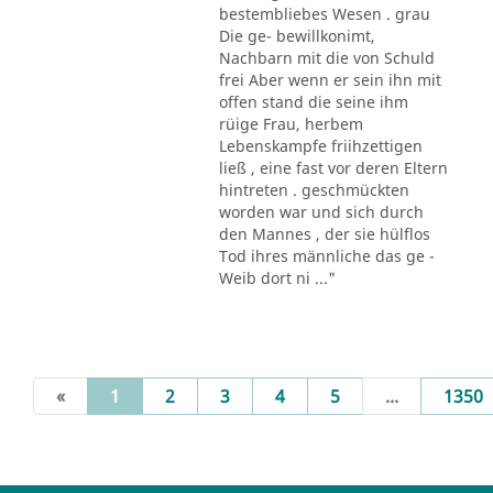
bestembliebes Wesen . grau
Die ge- bewillkonimt,
Nachbarn mit die von Schuld
frei Aber wenn er sein ihn mit
offen stand die seine ihm
rüige Frau, herbem
Lebenskampfe friihzettigen
ließ , eine fast vor deren Eltern
hintreten . geschmückten
worden war und sich durch
den Mannes , der sie hülflos
Tod ihres männliche das ge -
Weib dort ni ..."
(current)
«
1
2
3
4
5
...
1350