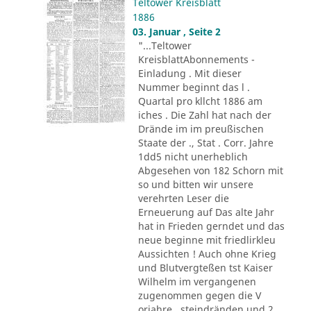
Teltower Kreisblatt
1886
03. Januar , Seite 2
"...Teltower
KreisblattAbonnements -
Einladung . Mit dieser
Nummer beginnt das l .
Quartal pro kllcht 1886 am
iches . Die Zahl hat nach der
Drände im im preußischen
Staate der ., Stat . Corr. Jahre
1dd5 nicht unerheblich
Abgesehen von 182 Schorn mit
so und bitten wir unsere
verehrten Leser die
Erneuerung auf Das alte Jahr
hat in Frieden gerndet und das
neue beginne mit friedlirkleu
Aussichten ! Auch ohne Krieg
und Blutvergteßen tst Kaiser
Wilhelm im vergangenen
zugenommen gegen die V
orjahre . steindränden und 2