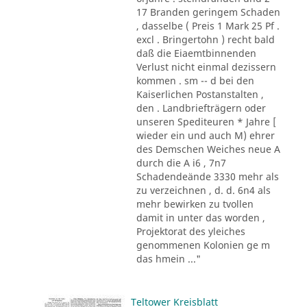
17 Branden geringem Schaden
, dasselbe ( Preis 1 Mark 25 Pf .
excl . Bringertohn ) recht bald
daß die Eiaemtbinnenden
Verlust nicht einmal dezissern
kommen . sm -- d bei den
Kaiserlichen Postanstalten ,
den . Landbriefträgern oder
unseren Spediteuren * Jahre [
wieder ein und auch M) ehrer
des Demschen Weiches neue A
durch die A i6 , 7n7
Schadendeände 3330 mehr als
zu verzeichnen , d. d. 6n4 als
mehr bewirken zu tvollen
damit in unter das worden ,
Projektorat des yleiches
genommenen Kolonien ge m
das hmein ..."
Teltower Kreisblatt