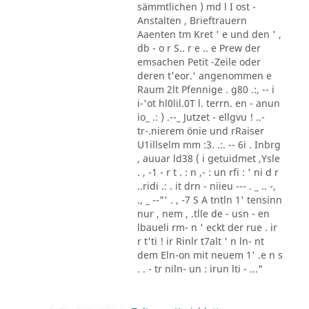
sämmtlichen ) md l I ost -
Anstalten , Brieftrauern
Aaenten tm Kret ' e und den ' ,
db - o r S.. r e .. e Prew der
emsachen Petit -Zeile oder
deren t'eor.' angenommen e
Raum 2lt Pfennige . g80 .:, -- i
i-'ot hl0lil.0T l. terrn. en - anun
io_ .: ) .--_ Jutzet - ellgvu ! ..-
tr-.nierem önie und rRaiser
U1illselm mm :3. .:. -- 6i . Inbrg
, auuar ld38 ( i getuidmet ,Ysle
. , -1 - r t . : n ,- : un rfi : ' ni d r
..ridi .: . it drn - niieu --- . _ .. -,
., _ --"' . , -7 S A tntln 1' tensinn
nur , nem , .tlle de - usn - en
lbaueli rm- n ' eckt der rue . ir
r t'ti ! ir Rinlr t7alt ' n ln- nt
dem Eln-on mit neuem 1' .e n s
. . - tr niln- un : irun lti - ..."