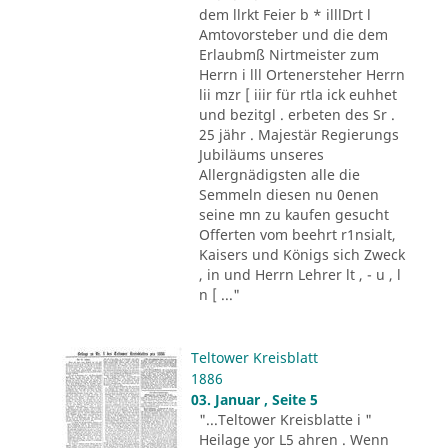
dem llrkt Feier b * illlDrt l
Amtovorsteber und die dem
Erlaubmß Nirtmeister zum
Herrn i lll Ortenersteher Herrn
lii mzr [ iiir für rtla ick euhhet
und bezitgl . erbeten des Sr .
25 jähr . Majestär Regierungs
Jubiläums unseres
Allergnädigsten alle die
Semmeln diesen nu 0enen
seine mn zu kaufen gesucht
Offerten vom beehrt r1nsialt,
Kaisers und Königs sich Zweck
, in und Herrn Lehrer lt , - u , l
n [ ..."
Teltower Kreisblatt
1886
03. Januar , Seite 5
"...Teltower Kreisblatte i "
Heilage yor L5 ahren . Wenn