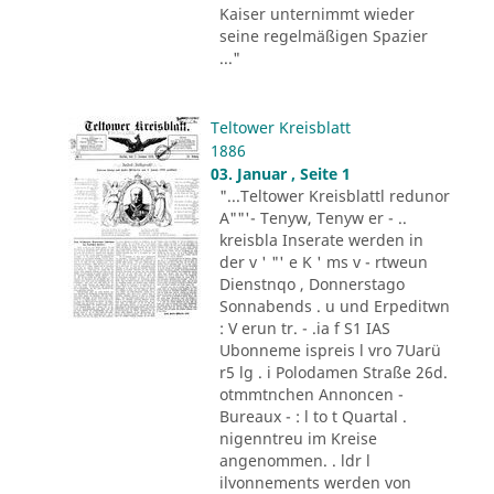
Kaiser unternimmt wieder
seine regelmäßigen Spazier
..."
Teltower Kreisblatt
1886
03. Januar , Seite 1
"...Teltower Kreisblattl redunor
A""'- Tenyw, Tenyw er - ..
kreisbla Inserate werden in
der v ' "' e K ' ms v - rtweun
Dienstnqo , Donnerstago
Sonnabends . u und Erpeditwn
: V erun tr. - .ia f S1 IAS
Ubonneme ispreis l vro 7Uarü
r5 lg . i Polodamen Straße 26d.
otmmtnchen Annoncen -
Bureaux - : l to t Quartal .
nigenntreu im Kreise
angenommen. . ldr l
ilvonnements werden von