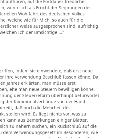
t aufhören, auf die Fortdauer friedlicher
uen, wenn sich als Frucht der Segnungen des
teriellen Wohlfahrt des deutschen Volkes
e, welche wie für Mich, so auch für die
rzlicher Weise ausgesprochen sind, aufrichtig
welchen Ich der umsichtige ..."
riffen, indem sie einwendete, daß erst neue
er ihre Verwendung Beschluß fassen könne. Da
en Jahres erklärten, man müsse erst
ben, ehe man neue Steuern bewilligen könne,
blehnung der Steuerreform überhaupt befürwortet
tung der Kommunalverbände von der Hand
ereilt, daß auch die Mehrheit des
stellen wird. Es liegt nichts vor, was zu
ten kann aus Bemerkungen einiger Blätter,
ich zu nähern suchen, ein Rückschluß auf die
 zu dem Verwendungsgesetz im Besonderen, wie