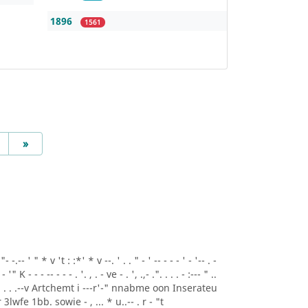
1896
1561
Next
»
.-- ' " * v 't : :*' * v --. ' . . " - ' -- - - - ' - '-- . -
- '" K - - - -- - - - . '. , . - ve - . ', .,- .". . . . - :--- " ..
A* ' . . .--v Artchemt i ---r'-" nnabme oon Inserateu
lwfe 1bb. sowie - , ... * u..-- . r - "t