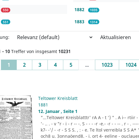
1882
550
1035
1883
551
1314
Aktualisieren
rung:
1 - 10
Treffer von insgesamt
10231
(current)
1
2
3
4
5
...
1023
1024
Teltower Kreisblatt
1881
12. Januar , Seite 1
"...Teltower Kreisblatttr' rA A - t ') " . A i-- rtiir - "- -
'- .. . - v "r - i - r -- -. S - - - -r -e.- -r - - -- . r - . ---- 
k7- -'/ - -r - S S S. , : - e. Te ltol verreibla S S 
och8 u. 3onnaöend8. - i. ort 4- eeline - ouclauer 3