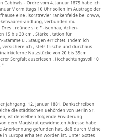
n Cabbwts - Ordre vom 4. Januar 1875 habe ich
 anuar V ormittags 10 Uhr sollen im Austrage der
fhause eine .lsorstrevier rankenfelde bei ohww,
heketwaaren-andlung, verbunden mü
 Dres . reünee si e " -isenhaa, Actien-
 15 bis 30 cm . Stärke . tation für
n-Stämme u . Staugen errichtet. Indem ich
ersichere ich , stets frische und durchaus
rinairkieferne Nutzstücke von 20 bis 35cm
gerer Sorgfalt auserlesen . Hochachtungsvoll 10
."
ter Jahrgang. 12. Januar 1881. Dankschreiben
lche die städtischen Behörden von Berlin Sr.
en, ist denselben folgende Erwiderung
 von dem Magistrat gewidmeten Adresse habe
re Anerkennung gefunden hat, daß durch Meine
in Europa erhalten worden ist. Unter Gottes