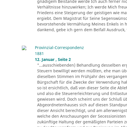
gnädigem Beistande werde Ich auch ferner nich
Verhältnisse hinzuwirken; Ich werde Mich fre
Friedens eine Steigerung der geistigen wie ma
ergiebt. Dem Magistrat für Seine Segenswünsch
bevorstehende Vermählung Meines Enkels in he
dankend, gebe ich gern dem Beifall Ausdruck, 
Provinzial-Correspondenz
1881
12. Januar , Seite 2
"...ausschiebenden) Behandlung desselben erg
Steuern bewilligt werden müßten, ehe man üb
dieselben Stimmen im Frühjahr des vergangen
Bürgschaft für die Zwecke der Verwendung ha
so ist ersichtlich, daß von dieser Seite die A
und also die Steuererleichterung und Entlas
gewiesen wird. Doch scheint uns der Schluß üb
Abgeordnetenhauses sich auf diesen Standpunkt 
dieser Ansicht berechtigt, und am allerwenigs
welche den Anschauungen der Secessionisten s
zukünftige Haltung der gemäßigten Parteien