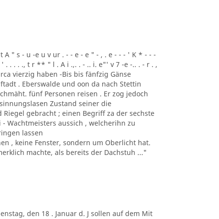
t A " s - u -e u v ur . - - e - e " - , . e - - - ' K * - - -
 . . . . ., t r ** " l . A i .,. . - .. i. e"' v 7 -e -.. . - r . ,
 und circa vierzig haben -Bis bis fänfzig Gänse
ftadt . Eberswalde und oon da nach Stettin
chmäht. fünf Personen reisen . Er zog jedoch
esinnungslasen Zustand seiner die
Riegel gebracht ; einen Begriff za der sechste
ei - Wachtmeisters aussich , welcherihn zu
ringen lassen
 , keine Fenster, sondern um Oberlicht hat.
rklich machte, als bereits der Dachstuh ..."
. Dienstag, den 18 . Januar d. J sollen auf dem Mit