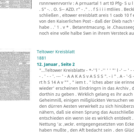
rsnnrwenrvorriv : A prnuartal 1 art t0 Pfg- S u l 
. S" -. . O. S-- AZD. r" - ." . . f S i i i mtliies 
schließen , eltower ereisblatt areis 1 caob 10 
von den Kaiserlichen Post - daß der Dieb nach
habe . .' 1 . v * . Betanntmacung. ie .Chausseeg
noch eine volle halbe Swn in ihrem Versteck a
Teltower Kreisblatt
1881
12. Januar , Seite 2
"...Teltower Kreisblattv - *-''l ' -'' ' ' "' l -' -- ' - - '. - 
- . ' - - '. --- ' - A A K A S v A S S S ". - i " . A - '-S 
rt h S 14 A v "" , " iem t . " lches aber sie eri
wieder' erscheinen Eindringrn in das Archiv ,
dorthin zu geben . Wirklich gelang es ihr auc
Geheimniß, einigen mißglückten Versuchen ven
den dürren Aesten verwirkelt zu sich hinüber
nähern, daß sie einen Sprung das Ausschließe
entschieden ein wenn sie es wirklich entdeelt .
Nettung 'a: ,wckr. entgegengesetzten von Ec
haben mußte , den Aft bedacht sein . den Glück