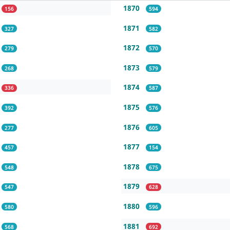
1870
156
594
1871
327
582
1872
279
570
1873
268
579
1874
336
587
1875
392
576
1876
277
605
1877
457
154
1878
548
675
1879
547
628
1880
580
596
1881
568
692