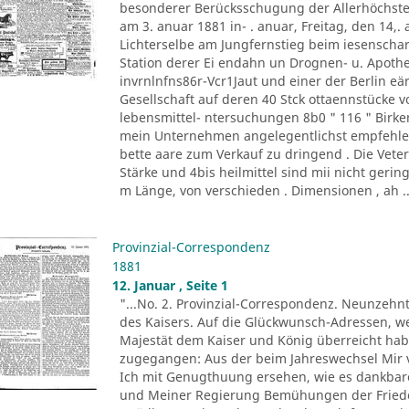
besonderer Berücksschugung der Allerhöchste
am 3. anuar 1881 in- . anuar, Freitag, den 14,.
Lichterselbe am Jungfernstieg beim iesenschar
Station derer Ei endahn un Drognen- u. Apot
invrnlnfns86r-Vcr1Jaut und einer der Berlin eär
Gesellschaft auf deren 40 Stck ottaennstücke von
lebensmittel- ntersuchungen 8b0 " 116 " Birke
mein Unternehmen angelegentlichst empfehle, v
bette aare zum Verkauf zu dringend . Die Vete
Stärke und 4bis heilmittel sind mii nicht gerin
m Länge, von verschieden . Dimensionen , ah ..
Provinzial-Correspondenz
1881
12. Januar , Seite 1
"...No. 2. Provinzial-Correspondenz. Neunzehn
des Kaisers. Auf die Glückwunsch-Adressen, we
Majestät dem Kaiser und König überreicht hab
zugegangen: Aus der beim Jahreswechsel Mir
Ich mit Genugthuung ersehen, wie es dankba
und Meiner Regierung Bemühungen der Friede 