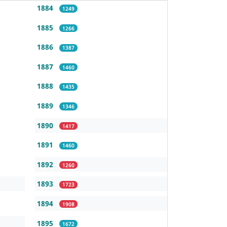
1884
1249
1885
1266
1886
1387
1887
1460
1888
1435
1889
1346
1890
1417
1891
1460
1892
1260
1893
1723
1894
1908
1895
1672