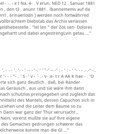
el - -. - e t Na. 4- . V erun. NED 12 . 5anuar 1881
. Beckin , den t3 . anunr 1881 . lbannemems auf da
f errl . 6rinaerlodn ) werden noch fortwährred
 vollbrachtem Diebstab das Archiv verlassen
eldhebestelle . "lel len " der Zos sen- Dolores
usgehartt und dabei angestrengLvin getau ..."
- - '. '- - ' -- - '-´. ' '´ '-' -- -' : - ' : - ' '- - - .-.-' -..
-r '- - - "- . ' S -' v - ´ - .- v- :e- t r A AA K hae - . 'O
nnerte sich ganz deutlich , daß, bei Ränder
 das Geräusch , aus und sie wäre ihm dann
h nach schutzlos preisgegeben und zugleich das
nittelst des Mantels, dessen Capuchon sich in
zuziehen und die Leiter dem Baume so zu
n Dann war ganz der Thür verursacht ,
 Nein, vorerst mußte sie auf ihre eigene
ke des Gemaches gedrungen schwerer das
licherweise konnte man die Gl ..."