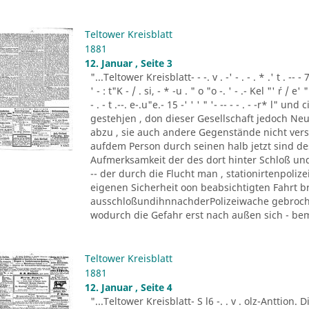
Teltower Kreisblatt
1881
12. Januar , Seite 3
"...Teltower Kreisblatt- - -. v . -' - . - . * .' t . -- - 7
' - : t"K - / . si, - * -u . " o "o -. ' - .- Kel "' ´r / e' " '
- . - t .--. e-.u"e.- 15 -' ' ' " '- -- - - . - -r* l"
gestehjen , don dieser Gesellschaft jedoch Neu
abzu , sie auch andere Gegenstände nicht vers
aufdem Person durch seinen halb jetzt sind d
Aufmerksamkeit der des dort hinter Schloß und 
-- der durch die Flucht man , stationirtenpoliz
eigenen Sicherheit oon beabsichtigten Fahrt b
ausschloßundihnnachderPolizeiwache gebrochen
wodurch die Gefahr erst nach außen sich - beme
Teltower Kreisblatt
1881
12. Januar , Seite 4
"...Teltower Kreisblatt- S l6 -. . v . olz-Anttion