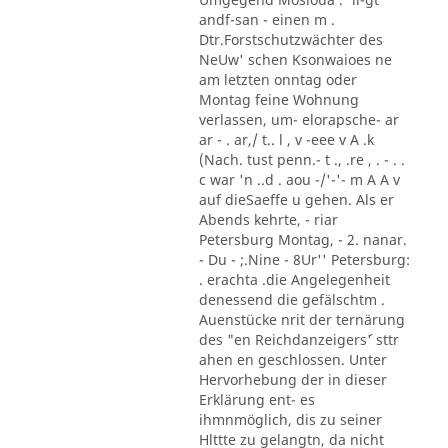
andf-san - einen m .
Dtr.Forstschutzwächter des
NeUw' schen Ksonwaioes ne
am letzten onntag oder
Montag feine Wohnung
verlassen, um- elorapsche- ar
ar - . ar,/ t.. l , v -eee v A .k
(Nach. tust penn.- t ., .re , . - . .
c war 'n ..d . aou -/'-'- m A A v
auf dieSaeffe u gehen. Als er
Abends kehrte, - riar
Petersburg Montag, - 2. nanar.
- Du - ;.Nine - 8Ur'' Petersburg:
. erachta .die Angelegenheit
denessend die gefälschtm .
Auenstücke nrit der ternärung
des "en Reichdanzeigers´' sttr
ahen en geschlossen. Unter
Hervorhebung der in dieser
Erklärung ent- es
ihmnmöglich, dis zu seiner
Hlttte zu gelangtn, da nicht