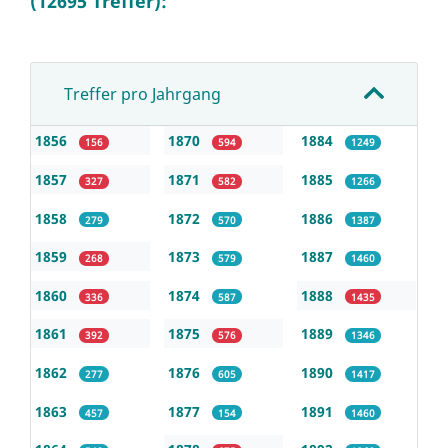
(12695 Treffer):
Treffer pro Jahrgang
1856
1870
1884
156
594
1249
1857
1871
1885
327
582
1266
1858
1872
1886
279
570
1387
1859
1873
1887
268
579
1460
1860
1874
1888
336
587
1435
1861
1875
1889
392
576
1346
1862
1876
1890
277
605
1417
1863
1877
1891
457
154
1460