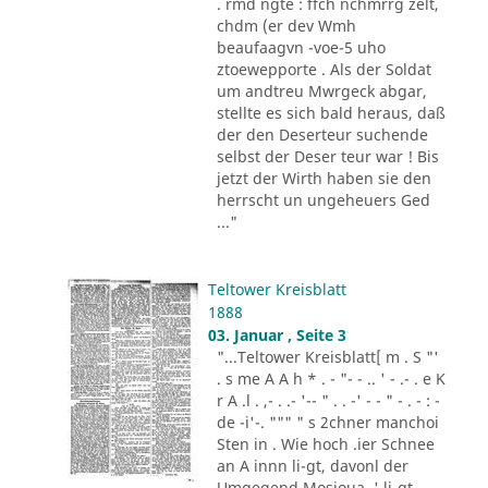
. rmd ngte : ffch nchmrrg zelt,
chdm (er dev Wmh
beaufaagvn -voe-5 uho
ztoewepporte . Als der Soldat
um andtreu Mwrgeck abgar,
stellte es sich bald heraus, daß
der den Deserteur suchende
selbst der Deser teur war ! Bis
jetzt der Wirth haben sie den
herrscht un ungeheuers Ged
..."
Teltower Kreisblatt
1888
03. Januar , Seite 3
"...Teltower Kreisblatt[ m . S "'
. s me A A h * . - "- - .. ' - .- . e K
r A .l . ,- . .- '-- " . . -' - - " - . - : -
de -i'-. """ " s 2chner manchoi
Sten in . Wie hoch .ier Schnee
an A innn li-gt, davonl der
Umgegend Mosioua .' li-gt