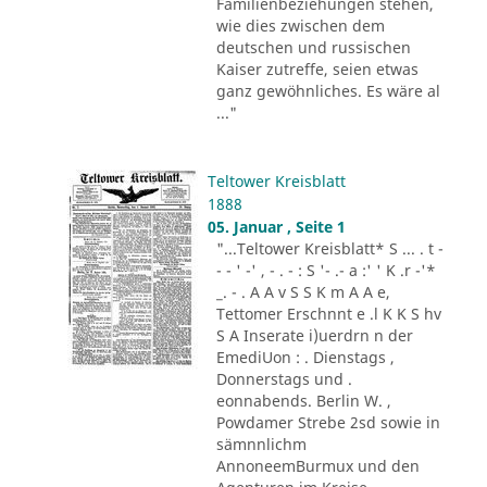
Familienbeziehungen stehen,
wie dies zwischen dem
deutschen und russischen
Kaiser zutreffe, seien etwas
ganz gewöhnliches. Es wäre al
..."
Teltower Kreisblatt
1888
05. Januar , Seite 1
"...Teltower Kreisblatt* S ... . t -
- - ' -' , - . - : S '- .- a :' ' K .r -'*
_. - . A A v S S K m A A e,
Tettomer Erschnnt e .l K K S hv
S A Inserate i)uerdrn n der
EmediUon : . Dienstags ,
Donnerstags und .
eonnabends. Berlin W. ,
Powdamer Strebe 2sd sowie in
sämnnlichm
AnnoneemBurmux und den