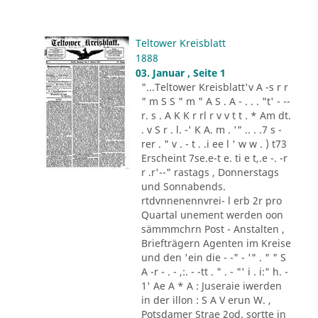
Teltower Kreisblatt
1888
03. Januar , Seite 1
"...Teltower Kreisblatt'v A -s r r
" m S S " m " A S . A - . . . "t' - --
r. s . A K K r rl r v v t t . * Am dt.
. v S r . l. -' K A. m . '" .. . .7 s -
rer . " v . - t . .i ee l ' w w . ) t73
Erscheint 7se.e-t e. ti e t,.e -. -r
r .r'--" rastags , Donnerstags
und Sonnabends.
rtdvnnenennvrei- l erb 2r pro
Quartal unement werden oon
sämmmchrn Post - Anstalten ,
Briefträgern Agenten im Kreise
und den 'ein die - -" - '" . " " S
A -r - . - ,:. - -tt . " . - "' i . i:" h. -
1' Ae A * A : Juseraie iwerden
in der illon : S A V erun W. ,
Potsdamer Strae 2od. sortte in