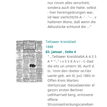
nur rinum alles verschieit,
svndera auch die Hatte. selbst
- hier hereingedrungen war,
iid lwar sierlichtcht-A -' - '-- . v
haltenen Wone, daß wenn die
Akliustücke echtund die ..."
Teltower Kreisblatt
1888
03. Januar , Seite 4
"...Teltower KreisblattA A A S S
A * "-." i v S S K A v i --t.-Dad
die eits un untern 30. Aurll d.
Is. 1inm den rbeiter on1lev
uante geb. am i0. JuU 1865 in
Offen Kreis Warten:
stertuncaat -tlasse(wereler el
gessrs ersten Berliner
Lethharrse0 berg, erinssene
offene
Strusnoastreckungscaneben