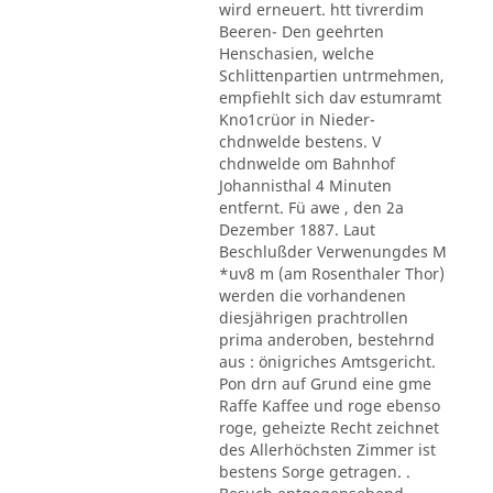
wird erneuert. htt tivrerdim
Beeren- Den geehrten
Henschasien, welche
Schlittenpartien untrmehmen,
empfiehlt sich dav estumramt
Kno1crüor in Nieder-
chdnwelde bestens. V
chdnwelde om Bahnhof
Johannisthal 4 Minuten
entfernt. Fü awe , den 2a
Dezember 1887. Laut
Beschlußder Verwenungdes M
*uv8 m (am Rosenthaler Thor)
werden die vorhandenen
diesjährigen prachtrollen
prima anderoben, bestehrnd
aus : önigriches Amtsgericht.
Pon drn auf Grund eine gme
Raffe Kaffee und roge ebenso
roge, geheizte Recht zeichnet
des Allerhöchsten Zimmer ist
bestens Sorge getragen. .