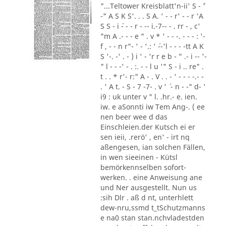
"...Teltower Kreisblatt'n-ii' S - ´'
-" A S K S'. . . S A. ' - - r' - - r 'A
S S - i ´- - - r - -- i.-7-- - . rr - , c'
"m A .- - - e " . v * ' - - -. - - - : '-
f , - - n r"- ' - '.: ' ´--'l - - - -tt A K
S '-. -' . - ) i ' - 'r r e b - " .- i -- '-
" l - - -' - . :. - - l u '" S - i .. re" .
t . . * r'- r:" A - . V . . - ' - - - -.- -
. ' A t. - S - 7 -7- . v ' ´ - n - -" d- '
i9 : uk unter v " l. .hr.- e. ien.
iw. e aSonnti iw Tem Ang-. ( ee
nen beer wee d das
Einschleien.der Kutsch ei er
sen ieii, .rerö' , en' - irt nq
aßengesen, ian solchen Fällen,
in wen sieeinen - Kütsl
bemörkennselben sofort-
werken. . eine Anweisung ane
und Ner ausgestellt. Nun us
:sih Dlr . aß d nt, unterhlett
dew-nru,ssmd t_tSchutzmanns
e na0 stan stan.nchvladestden