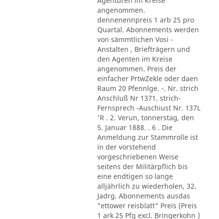
Agenturen im Kreise
angenommen.
dennenennpreis 1 arb 25 pro
Quartal. Abonnements werden
von sämmtlichen Vosi -
Anstalten , Briefträgern und
den Agenten im Kreise
angenommen. Preis der
einfacher PrtwZekle oder daen
Raum 20 Pfennlge. -. Nr. strich
Anschluß Nr 1371. strich-
Fernsprech -Auschiust Nr. 137L
'R . 2. Verun, tonnerstag, den
5. Januar 1888. . 6 . Die
Anmeldung zur Stammrolle ist
in der vorstehend
vorgeschriebenen Weise
seitens der Militärpflich bis
eine endtigen so lange
alljährlich zu wiederholen, 32.
Jadrg. Abonnements ausdas
"ettower reisblatt" Preis (Preis
1 ark 25 Pfg excl. Bringerkohn )