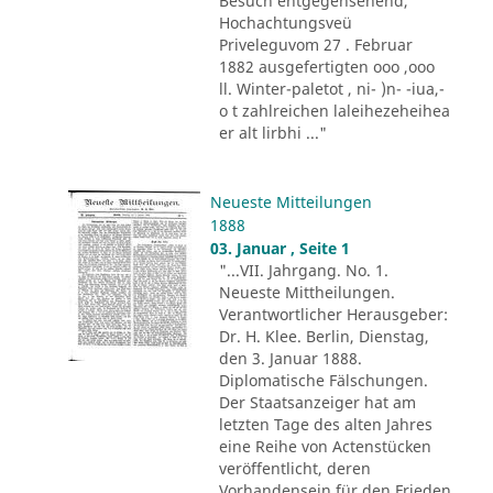
Besuch entgegensehend,
Hochachtungsveü
Priveleguvom 27 . Februar
1882 ausgefertigten ooo ,ooo
ll. Winter-paletot , ni- )n- -iua,-
o t zahlreichen laleihezeheihea
er alt lirbhi ..."
Neueste Mitteilungen
1888
03. Januar , Seite 1
"...VII. Jahrgang. No. 1.
Neueste Mittheilungen.
Verantwortlicher Herausgeber:
Dr. H. Klee. Berlin, Dienstag,
den 3. Januar 1888.
Diplomatische Fälschungen.
Der Staatsanzeiger hat am
letzten Tage des alten Jahres
eine Reihe von Actenstücken
veröffentlicht, deren
Vorhandensein für den Frieden