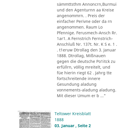
sämmttsthm Annoncrn,Burmui
und den Agenturnn aa Kreise
angenommrn. . Preis der
einfacher Perivne oder da rn
angenommen. Raum Lo
Pfennige. Ferusmech-Ansch Rr.
1ar1. A Fernstrich Fernstrich-
Anschluß Nr. 137t. Nr. K S e. 1 .
. t1eruw Dtrollag den 3. Januar
1888. Dtrollag, Mißnauen
gegen die deutsche Po1itck zu
erfüllrn, völlig mreitelt, und
füe hierin riegt 62 . Jahrg tte
fortschreitende innere
Gesundung aladung
vonnements-aladung aladung.
Mit dieser Umum er b ..."
Teltower Kreisblatt
1888
03. Januar , Seite 2