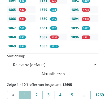
1864
1878
1892
548
675
1260
1865
1879
1893
547
628
1723
1866
1880
1894
580
596
1908
1867
1881
1895
568
692
1672
1868
1882
1896
550
1035
1561
1869
1883
551
1314
Sortierung:
Aktualisieren
Zeige
1 - 10
Treffer von insgesamt
12695
(current)
«
1
2
3
4
5
...
1269