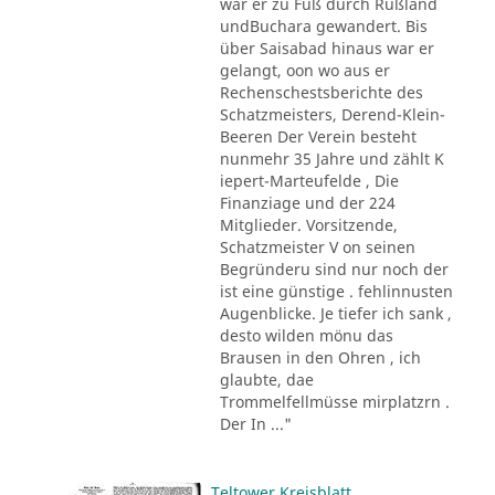
war er zu Fuß durch Rußland
undBuchara gewandert. Bis
über Saisabad hinaus war er
gelangt, oon wo aus er
Rechenschestsberichte des
Schatzmeisters, Derend-Klein-
Beeren Der Verein besteht
nunmehr 35 Jahre und zählt K
iepert-Marteufelde , Die
Finanziage und der 224
Mitglieder. Vorsitzende,
Schatzmeister V on seinen
Begründeru sind nur noch der
ist eine günstige . fehlinnusten
Augenblicke. Je tiefer ich sank ,
desto wilden mönu das
Brausen in den Ohren , ich
glaubte, dae
Trommelfellmüsse mirplatzrn .
Der In ..."
Teltower Kreisblatt