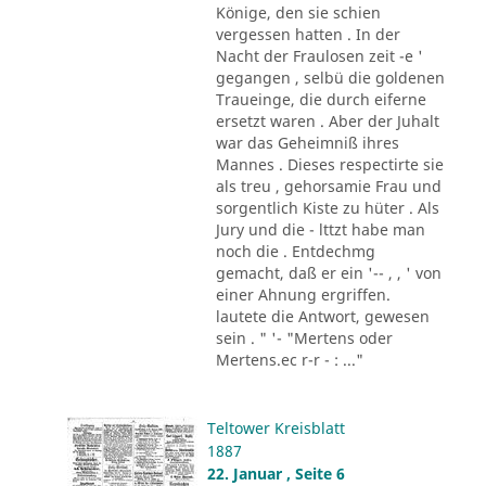
Könige, den sie schien
vergessen hatten . In der
Nacht der Fraulosen zeit -e '
gegangen , selbü die goldenen
Traueinge, die durch eiferne
ersetzt waren . Aber der Juhalt
war das Geheimniß ihres
Mannes . Dieses respectirte sie
als treu , gehorsamie Frau und
sorgentlich Kiste zu hüter . Als
Jury und die - lttzt habe man
noch die . Entdechmg
gemacht, daß er ein '-- , , ' von
einer Ahnung ergriffen.
lautete die Antwort, gewesen
sein . " '- "Mertens oder
Mertens.ec r-r - : ..."
Teltower Kreisblatt
1887
22. Januar , Seite 6