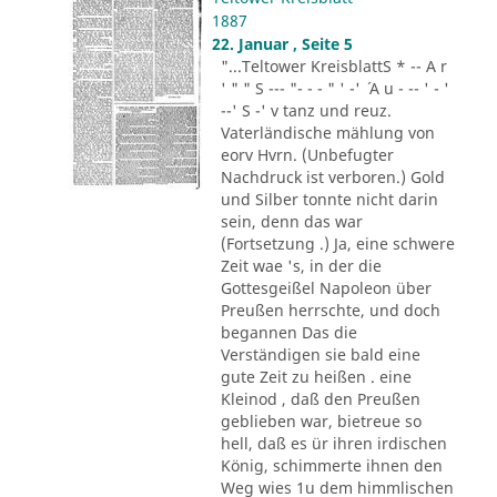
1887
22. Januar , Seite 5
"...Teltower KreisblattS * -- A r
' " " S --- "- - - " ' -' ´ A u - -- ' - '
--' S -' v tanz und reuz.
Vaterländische mählung von
eorv Hvrn. (Unbefugter
Nachdruck ist verboren.) Gold
und Silber tonnte nicht darin
sein, denn das war
(Fortsetzung .) Ja, eine schwere
Zeit wae 's, in der die
Gottesgeißel Napoleon über
Preußen herrschte, und doch
begannen Das die
Verständigen sie bald eine
gute Zeit zu heißen . eine
Kleinod , daß den Preußen
geblieben war, bietreue so
hell, daß es ür ihren irdischen
König, schimmerte ihnen den
Weg wies 1u dem himmlischen