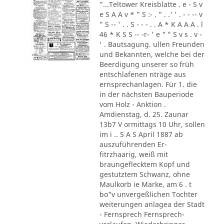
"...Teltower Kreisblatte . e - S v
e S A A v * " S :- . " . .' ' . - - -- v
" S -- ' . . S - - - . . A * K A A A . l
46 * K S S -- -r- ' e " " S v s . v -
' . Bautsagung. ullen Freunden
und Bekannten, welche bei der
Beerdigung unserer so früh
entschlafenen nträge aus
ernsprechanlagen. Für 1. die
in der nächsten Bauperiode
vom Holz - Anktion .
Amdienstag, d. 25. Zaunar
13b7 V ormittags 10 Uhr, sollen
im i .. S A S April 1887 ab
auszuführenden Er-
fitrzhaarig, weiß mit
braungeflecktem Kopf und
gestutztem Schwanz, ohne
Maulkorb ie Marke, am 6 . t
bo"v unvergeßlichen Tochter
weiterungen anlagea der Stadt
- Fernsprech Fernsprech-