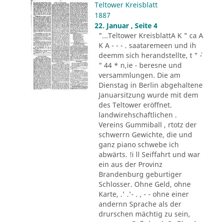
Teltower Kreisblatt
1887
22. Januar , Seite 4
"...Teltower KreisblattA K " ca A
K A - - - . saataremeen und ih
deemm sich herandstellte, t " ´-
" 44 * n,ie - beresne und
versammlungen. Die am
Dienstag in Berlin abgehaltene
Januarsitzung wurde mit dem
des Teltower eröffnet.
landwirehschaftlichen .
Vereins Gummiball , rtotz der
schwerrn Gewichte, die und
ganz piano schwebe ich
abwärts. !i ll Seiffahrt und war
ein aus der Provinz
Brandenburg geburtiger
Schlosser. Ohne Geld, ohne
Karte, .' .'- . , - - ohne einer
andernn Sprache als der
drurschen mächtig zu sein,