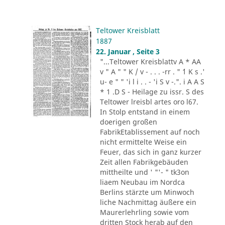
Teltower Kreisblatt
1887
22. Januar , Seite 3
"...Teltower Kreisblattv A * AA
v " A " " K / v - . . . -rr . " ´1 K s .'
u- e " " 'i l i . . - 'i S v -.". i A A S
* 1 .D S - Heilage zu issr. S des
Teltower lreisbl artes oro l67.
In Stolp entstand in einem
doerigen großen
FabrikEtablissement auf noch
nicht ermittelte Weise ein
Feuer, das sich in ganz kurzer
Zeit allen Fabrikgebäuden
mittheilte und ' "'- " tk3on
liaem Neubau im Nordca
Berlins stärzte um Minwoch
liche Nachmittag äußere ein
Maurerlehrling sowie vom
dritten Stock herab auf den