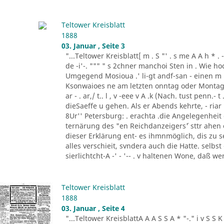
Teltower Kreisblatt
1888
03. Januar , Seite 3
"...Teltower Kreisblatt[ m . S "' . s me A A h * . - "- - ..
de -i'-. """ " s 2chner manchoi Sten in . Wie ho
Umgegend Mosioua .' li-gt andf-san - einen m
Ksonwaioes ne am letzten onntag oder Montag
ar - . ar,/ t.. l , v -eee v A .k (Nach. tust penn.- t .
dieSaeffe u gehen. Als er Abends kehrte, - riar 
8Ur'' Petersburg: . erachta .die Angelegenheit
ternärung des "en Reichdanzeigers´' sttr ahen
dieser Erklärung ent- es ihmnmöglich, dis zu s
alles verschieit, svndera auch die Hatte. selbs
sierlichtcht-A -' - '-- . v haltenen Wone, daß w
Teltower Kreisblatt
1888
03. Januar , Seite 4
"...Teltower KreisblattA A A S S A * "-." i v S S K