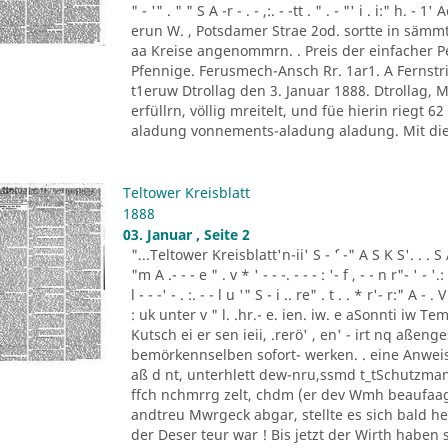
" - '" . " " S A -r - . - ,:. - -tt . " . - "' i . i:" h.
erun W. , Potsdamer Strae 2od. sortte in sä
aa Kreise angenommrn. . Preis der einfacher
Pfennige. Ferusmech-Ansch Rr. 1ar1. A Fernstric
t1eruw Dtrollag den 3. Januar 1888. Dtrollag,
erfüllrn, völlig mreitelt, und füe hierin riegt 
aladung vonnements-aladung aladung. Mit die
Teltower Kreisblatt
1888
03. Januar , Seite 2
"...Teltower Kreisblatt'n-ii' S - ´' -" A S K S'. . . S A. ' 
"m A .- - - e " . v * ' - - -. - - - : '- f , - - n r"- ' - '.: 
l - - -' - . :. - - l u '" S - i .. re" . t . . * r'- r:" A - . V
: uk unter v " l. .hr.- e. ien. iw. e aSonnti iw 
Kutsch ei er sen ieii, .rerö' , en' - irt nq aßen
bemörkennselben sofort- werken. . eine Anweis
aß d nt, unterhlett dew-nru,ssmd t_tSchutzman
ffch nchmrrg zelt, chdm (er dev Wmh beaufaag
andtreu Mwrgeck abgar, stellte es sich bald h
der Deser teur war ! Bis jetzt der Wirth haben