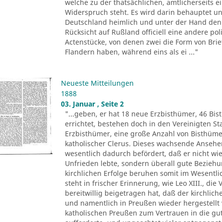
welche zu der thatsächlichen, amtlicherseits
Widerspruch steht. Es wird darin behauptet un
Deutschland heimlich und unter der Hand den 
Rücksicht auf Rußland officiell eine andere pol
Actenstücke, von denen zwei die Form von Brie
Flandern haben, während eins als ei ..."
Neueste Mitteilungen
1888
03. Januar , Seite 2
"...geben, er hat 18 neue Erzbisthümer, 46 Bis
errichtet, bestehen doch in den Vereinigten 
Erzbisthümer, eine große Anzahl von Bisthüm
katholischer Clerus. Dieses wachsende Ansehen 
wesentlich dadurch befördert, daß er nicht wie
Unfrieden lebte, sondern überall gute Beziehu
kirchlichen Erfolge beruhen somit im Wesentli
steht in frischer Erinnerung, wie Leo XIII., di
bereitwillig beigetragen hat, daß der kirchlic
und namentlich in Preußen wieder hergestellt 
katholischen Preußen zum Vertrauen in die gu