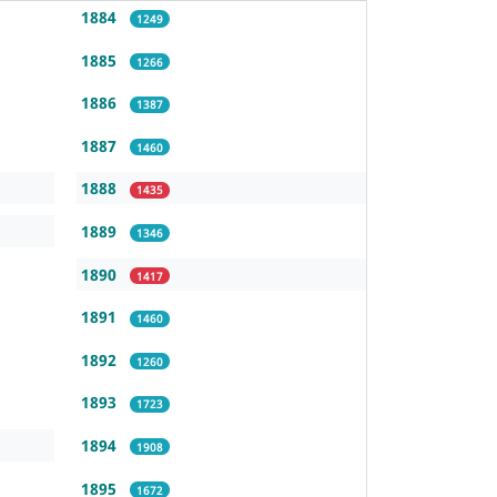
1884
1249
1885
1266
1886
1387
1887
1460
1888
1435
1889
1346
1890
1417
1891
1460
1892
1260
1893
1723
1894
1908
1895
1672