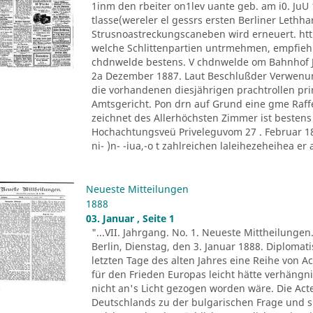
1inm den rbeiter on1lev uante geb. am i0. JuU 
tlasse(wereler el gessrs ersten Berliner Lethh
Strusnoastreckungscaneben wird erneuert. htt
welche Schlittenpartien untrmehmen, empfiehl
chdnwelde bestens. V chdnwelde om Bahnhof Jo
2a Dezember 1887. Laut Beschlußder Verwenu
die vorhandenen diesjährigen prachtrollen pr
Amtsgericht. Pon drn auf Grund eine gme Raff
zeichnet des Allerhöchsten Zimmer ist besten
Hochachtungsveü Priveleguvom 27 . Februar 1882
ni- )n- -iua,-o t zahlreichen laleihezeheihea er al
Neueste Mitteilungen
1888
03. Januar , Seite 1
"...VII. Jahrgang. No. 1. Neueste Mittheilungen
Berlin, Dienstag, den 3. Januar 1888. Diploma
letzten Tage des alten Jahres eine Reihe von A
für den Frieden Europas leicht hätte verhäng
nicht an's Licht gezogen worden wäre. Die Ac
Deutschlands zu der bulgarischen Frage und s