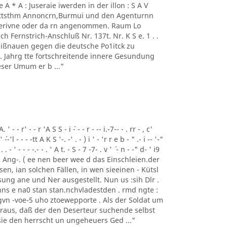
 - 1' Ae A * A : Juseraie iwerden in der illon : S A V
mmttsthm Annoncrn,Burmui und den Agenturnn
 Perivne oder da rn angenommen. Raum Lo
h Fernstrich-Anschluß Nr. 137t. Nr. K S e. 1 . .
 Mißnauen gegen die deutsche Po1itck zu
62 . Jahrg tte fortschreitende innere Gesundung
ser Umum er b ..."
- - r' - - r 'A S S - i ´- - - r - -- i.-7-- - . rr - , c'
' ´--'l - - - -tt A K S '-. -' . - ) i ' - 'r r e b - " .- i -- '-"
 . . - ' - - - -.- - . ' A t. - S - 7 -7- . v ' ´ - n - -" d- ' i9
Tem Ang-. ( ee nen beer wee d das Einschleien.der
gesen, ian solchen Fällen, in wen sieeinen - Kütsl
ung ane und Ner ausgestellt. Nun us :sih Dlr .
ns e na0 stan stan.nchvladestden . rmd ngte :
vn -voe-5 uho ztoewepporte . Als der Soldat um
eraus, daß der den Deserteur suchende selbst
 sie den herrscht un ungeheuers Ged ..."