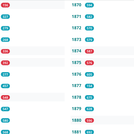
1870
156
594
1871
327
582
1872
279
570
1873
268
579
1874
336
587
1875
392
576
1876
277
605
1877
457
154
1878
548
675
1879
547
628
1880
580
596
1881
568
692