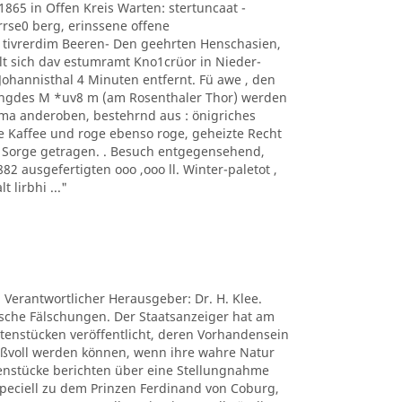
1865 in Offen Kreis Warten: stertuncaat -
arrse0 berg, erinssene offene
 tivrerdim Beeren- Den geehrten Henschasien,
t sich dav estumramt Kno1crüor in Nieder-
hannisthal 4 Minuten entfernt. Fü awe , den
ngdes M *uv8 m (am Rosenthaler Thor) werden
ima anderoben, bestehrnd aus : önigriches
e Kaffee und roge ebenso roge, geheizte Recht
s Sorge getragen. . Besuch entgegensehend,
 ausgefertigten ooo ,ooo ll. Winter-paletot ,
t lirbhi ..."
. Verantwortlicher Herausgeber: Dr. H. Klee.
tische Fälschungen. Der Staatsanzeiger hat am
ctenstücken veröffentlicht, deren Vorhandensein
nißvoll werden können, wenn ihre wahre Natur
tenstücke berichten über eine Stellungnahme
peciell zu dem Prinzen Ferdinand von Coburg,