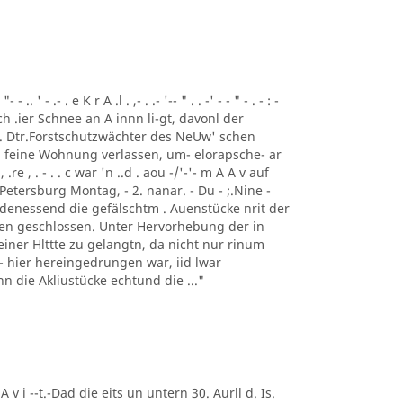
 ' - .- . e K r A .l . ,- . .- '-- " . . -' - - " - . - : -
ch .ier Schnee an A innn li-gt, davonl der
 . Dtr.Forstschutzwächter des NeUw' schen
 feine Wohnung verlassen, um- elorapsche- ar
, .re , . - . . c war 'n ..d . aou -/'-'- m A A v auf
Petersburg Montag, - 2. nanar. - Du - ;.Nine -
 denessend die gefälschtm . Auenstücke nrit der
 en geschlossen. Unter Hervorhebung der in
einer Hlttte zu gelangtn, da nicht nur rinum
t - hier hereingedrungen war, iid lwar
enn die Akliustücke echtund die ..."
 A v i --t.-Dad die eits un untern 30. Aurll d. Is.