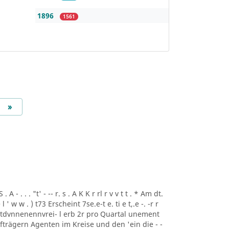
1896
1561
Next
»
A - . . . "t' - -- r. s . A K K r rl r v v t t . * Am dt.
i ee l ' w w . ) t73 Erscheint 7se.e-t e. ti e t,.e -. -r r
rtdvnnenennvrei- l erb 2r pro Quartal unement
trägern Agenten im Kreise und den 'ein die - -