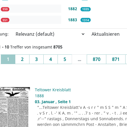
1882
550
1035
1883
551
1314
Aktualisieren
rung:
1 - 10
Treffer von insgesamt
8705
(current)
1
2
3
4
5
...
870
871
Teltower Kreisblatt
1888
03. Januar , Seite 1
"...Teltower Kreisblatt'v A -s r r " m S S " m " A S . 
. v S r . l. -' K A. m . '" .. . .7 s - rer . " v . - t . .
.r'--" rastags , Donnerstags und Sonnabends. 
werden oon sämmmchrn Post - Anstalten , Brief