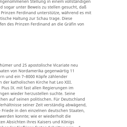
 eingenommenen Stellung in einem vollständigen
d sogar unter Beweis zu stellen gesucht, daß
Prinzen Ferdinand unterstütze, während es mit
itische Haltung zur Schau trage. Diese
fen des Prinzen Ferdinand an die Gräfin von
thümer und 25 apostolische Vicariate neu
Staaten von Nordamerika gegenwärtig 11
ern und ein 7–8000 Köpfe zählender
der katholischen Kirche hat Leo XIII.
 Pius IX. mit fast allen Regierungen im
ngen wieder herzustellen suchte. Seine
chen auf seinen politischen. Für Deutschland
e Verhältnisse seiner Zeit verständig abwägend,
he Friede in den einzelnen deutschen Staaten,
werden konnte; wie er wiederholt die
ten Absichten ihres Kaisers und Königs