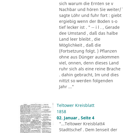
sich warum die Ernten se v
Nachbar und hören Sie weiter/´
sagte Löhr und fuhr fort : giebt
ergiebig wenn der Boden s-o
tief lecker ist . " -- i l . , Gerade
dee Umstand , daß das halbe
Land leer bleibt , die
Möglichkeit , daß die
(Fortsetzung folgt. ) Pflanzen
ohne aus Dünger auskommen
viel, onnen, denn dieses Land
ruhr sich als eine reine Brache
. dahin gebracht, Im und dies
nittzt so werden folgenden
Jahr ..."
Teltower Kreisblatt
1858
02. Januar , Seite 4
"...Teltower Kreisblatt4
Stadttschef . Dem Ienseit der