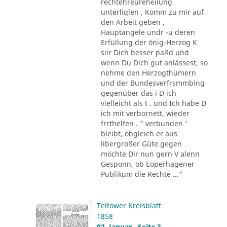
rechtehreureheilung
unterliqlen , Komm zu mir auf
den Arbeit geben ,
Hauptangele undr -u deren
Erfüllung der önig-Herzog K
siir Dich besser paßd und
wenn Du Dich gut anlässest, so
nehme den Herzogthümern
und der Bundesverfrsmmbing
gegenüber das i D ich
vielleicht als t . und Ich habe D
ich mit verbornett, wieder
frrthelfen . " verbunden '
bleibt, obgleich er aus
libergroßer Güte gegen
möchte Dir nun gern V alenn
Gesponn, ob Eoperhagener
Publikum die Rechte ..."
Teltower Kreisblatt
1858
02. Januar , Seite 3