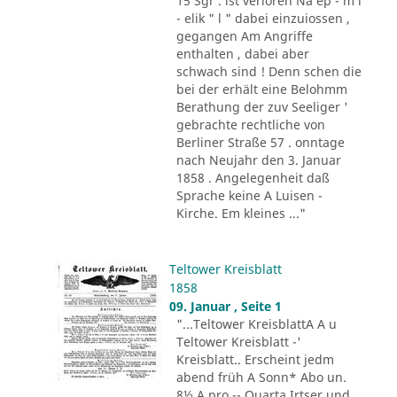
15 Sgr . ist verloren Na ep - m i
- elik " l " dabei einzuiossen ,
gegangen Am Angriffe
enthalten , dabei aber
schwach sind ! Denn schen die
bei der erhält eine Belohmm
Berathung der zuv Seeliger '
gebrachte rechtliche von
Berliner Straße 57 . onntage
nach Neujahr den 3. Januar
1858 . Angelegenheit daß
Sprache keine A Luisen -
Kirche. Em kleines ..."
Teltower Kreisblatt
1858
09. Januar , Seite 1
"...Teltower KreisblattA A u
Teltower Kreisblatt -'
Kreisblatt.. Erscheint jedm
abend früh A Sonn* Abo un.
8½ A pro -- Quarta Irtser und