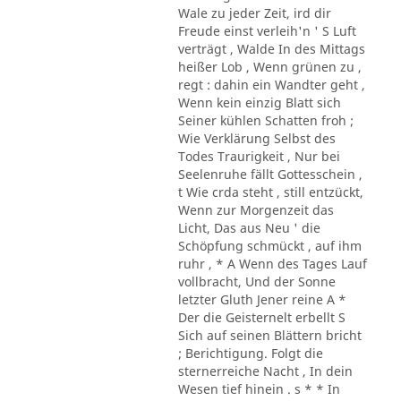
Wale zu jeder Zeit, ird dir
Freude einst verleih'n ' S Luft
verträgt , Walde In des Mittags
heißer Lob , Wenn grünen zu ,
regt : dahin ein Wandter geht ,
Wenn kein einzig Blatt sich
Seiner kühlen Schatten froh ;
Wie Verklärung Selbst des
Todes Traurigkeit , Nur bei
Seelenruhe fällt Gottesschein ,
t Wie crda steht , still entzückt,
Wenn zur Morgenzeit das
Licht, Das aus Neu ' die
Schöpfung schmückt , auf ihm
ruhr , * A Wenn des Tages Lauf
vollbracht, Und der Sonne
letzter Gluth Jener reine A *
Der die Geisternelt erbellt S
Sich auf seinen Blättern bricht
; Berichtigung. Folgt die
sternerreiche Nacht , In dein
Wesen tief hinein . s * * In