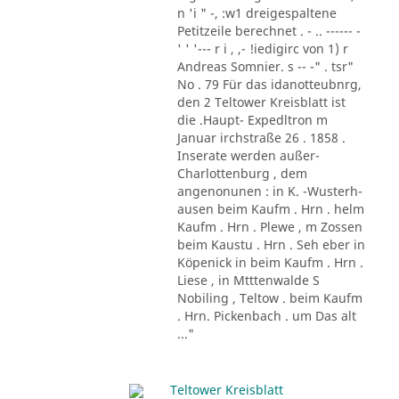
n 'i " -, :w1 dreigespaltene
Petitzeile berechnet . - .. ------ -
' ' '--- r i , ,- !iedigirc von 1) r
Andreas Somnier. s -- -" . tsr"
No . 79 Für das idanotteubnrg,
den 2 Teltower Kreisblatt ist
die .Haupt- Expedltron m
Januar irchstraße 26 . 1858 .
Inserate werden außer-
Charlottenburg , dem
angenonunen : in K. -Wusterh-
ausen beim Kaufm . Hrn . helm
Kaufm . Hrn . Plewe , m Zossen
beim Kaustu . Hrn . Seh eber in
Köpenick in beim Kaufm . Hrn .
Liese , in Mtttenwalde S
Nobiling , Teltow . beim Kaufm
. Hrn. Pickenbach . um Das alt
..."
Teltower Kreisblatt