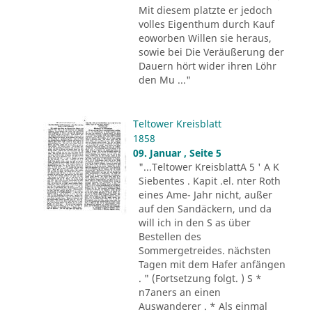
Mit diesem platzte er jedoch
volles Eigenthum durch Kauf
eoworben Willen sie heraus,
sowie bei Die Veräußerung der
Dauern hört wider ihren Löhr
den Mu ..."
Teltower Kreisblatt
1858
09. Januar , Seite 5
"...Teltower KreisblattA 5 ' A K
Siebentes . Kapit .el. nter Roth
eines Ame- Jahr nicht, außer
auf den Sandäckern, und da
will ich in den S as über
Bestellen des
Sommergetreides. nächsten
Tagen mit dem Hafer anfängen
. " (Fortsetzung folgt. ) S *
n7aners an einen
Auswanderer . * Als einmal