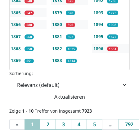
1864
1878
1892
548
675
1260
1865
1879
1893
547
628
1723
1866
1880
1894
580
596
1908
1867
1881
1895
568
692
1672
1868
1882
1896
550
1035
1561
1869
1883
551
1314
Sortierung:
Aktualisieren
Zeige
1 - 10
Treffer von insgesamt
7923
(current)
«
1
2
3
4
5
...
792