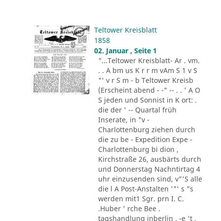
Teltower Kreisblatt
1858
02. Januar , Seite 1
"...Teltower Kreisblatt- Ar . vm.
. . A bm us K r r m vAm S 1 v S
"' v r S m - b Teltower Kreisb
(Erscheint abend - -" -- . . ' A O
S jeden und Sonnist in K ort: .
die der ' -- Quartal früh
Inserate, in "v -
Charlottenburg ziehen durch
die zu be - Expedition Expe -
Charlottenburg bi dion ,
Kirchstraße 26, ausbärts durch
und Donnerstag Nachntirtag 4
uhr einzusenden sind, v"'S alle
die l A Post-Anstalten '"' s "s
werden mit1 Sgr. prn I. C.
.Huber ' rche Bee .
tagshandlung inberlin . -e 't ,