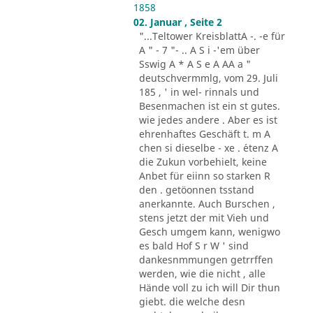
1858
02. Januar , Seite 2
"...Teltower KreisblattA -. -e für
A " - 7 "- .. A S i -'em über
Sswig A * A S e A AA a "
deutschvermmlg, vom 29. Juli
185 , ' in wel- rinnals und
Besenmachen ist ein st gutes.
wie jedes andere . Aber es ist
ehrenhaftes Geschäft t. m A
chen si dieselbe - xe . ´etenz A
die Zukun vorbehielt, keine
Anbet für eiinn so starken R
den . getöonnen tsstand
anerkannte. Auch Burschen ,
stens jetzt der mit Vieh und
Gesch umgem kann, wenigwo
es bald Hof S r W ' sind
dankesnmmungen getrrffen
werden, wie die nicht , alle
Hände voll zu ich will Dir thun
giebt. die welche desn