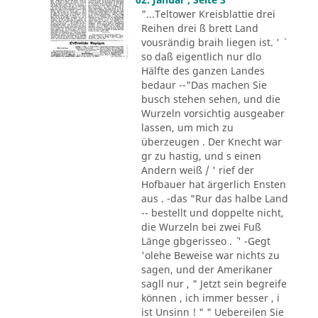
"...Teltower Kreisblattie drei
Reihen drei ß brett Land
vousrändig braih liegen ist. ' ´
so daß eigentlich nur dlo
Hälfte des ganzen Landes
bedaur --"Das machen Sie
busch stehen sehen, und die
Wurzeln vorsichtig ausgeaber
lassen, um mich zu
überzeugen . Der Knecht war
gr zu hastig, und s einen
Andern weiß / ' rief der
Hofbauer hat ärgerlich Ensten
aus . -das "Rur das halbe Land
-- bestellt und doppelte nicht,
die Wurzeln bei zwei Fuß
Länge gbgerisseo . ´ ' -Gegt
'olehe Beweise war nichts zu
sagen, und der Amerikaner
sagll nur , " Jetzt sein begreife
können , ich immer besser , i
ist Unsinn ! " " Uebereilen Sie