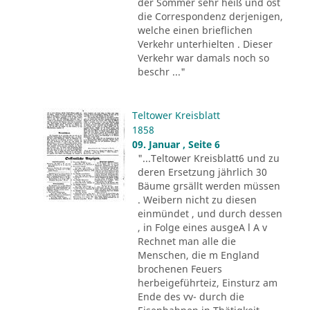
der Sommer sehr heiß und ost
die Correspondenz derjenigen,
welche einen brieflichen
Verkehr unterhielten . Dieser
Verkehr war damals noch so
beschr ..."
Teltower Kreisblatt
1858
09. Januar , Seite 6
"...Teltower Kreisblatt6 und zu
deren Ersetzung jährlich 30
Bäume grsällt werden müssen
. Weibern nicht zu diesen
einmündet , und durch dessen
, in Folge eines ausgeA l A v
Rechnet man alle die
Menschen, die m England
brochenen Feuers
herbeigeführteiz, Einsturz am
Ende des vv- durch die