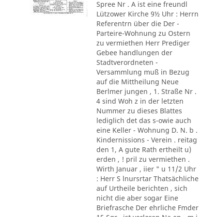
Spree Nr . A ist eine freundl
Lützower Kirche 9½ Uhr : Herrn
Referentrn über die Der -
Parteire-Wohnung zu Ostern
zu vermiethen Herr Prediger
Gebee handlungen der
Stadtverordneten -
Versammlung muß in Bezug
auf die Mittheilung Neue
Berlmer jungen , 1. Straße Nr .
4 sind Woh z in der letzten
Nummer zu dieses Blattes
lediglich det das s-owie auch
eine Keller - Wohnung D. N. b .
Kindernissions - Verein . reitag
den 1, A gute Rath ertheilt u)
erden , ! pril zu vermiethen .
Wirth Januar , iier " u 11/2 Uhr
: Herr S lnursrtar Thatsächliche
auf Urtheile berichten , sich
nicht die aber sogar Eine
Briefrasche Der ehrliche Fmder