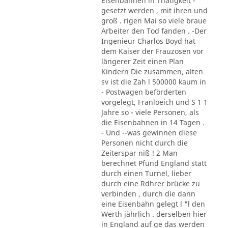
Eisenbahnen in Thätigkeit -
gesetzt werden , mit ihren und
groß . rigen Mai so viele braue
Arbeiter den Tod fanden . -Der
Ingenieur Charlos Boyd hat
dem Kaiser der Frauzosen vor
längerer Zeit einen Plan
Kindern Die zusammen, alten
sv ist die Zah l 500000 kaum in
- Postwagen beförderten
vorgelegt, Franloeich und S 1 1
Jahre so - viele Personen, als
die Eisenbahnen in 14 Tagen .
- Und --was gewinnen diese
Personen nicht durch die
Zeiterspar niß ! 2 Man
berechnet Pfund England statt
durch einen Turnel, lieber
durch eine Rdhrer brücke zu
verbinden , durch die dann
eine Eisenbahn gelegt l "l den
Werth jährlich . derselben hier
in England auf ge das werden