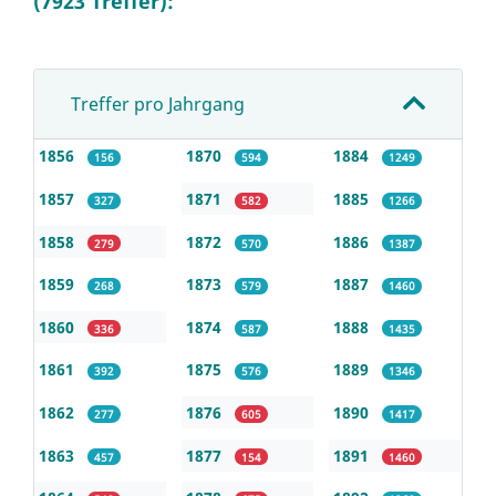
(7923 Treffer):
Treffer pro Jahrgang
1856
1870
1884
156
594
1249
1857
1871
1885
327
582
1266
1858
1872
1886
279
570
1387
1859
1873
1887
268
579
1460
1860
1874
1888
336
587
1435
1861
1875
1889
392
576
1346
1862
1876
1890
277
605
1417
1863
1877
1891
457
154
1460