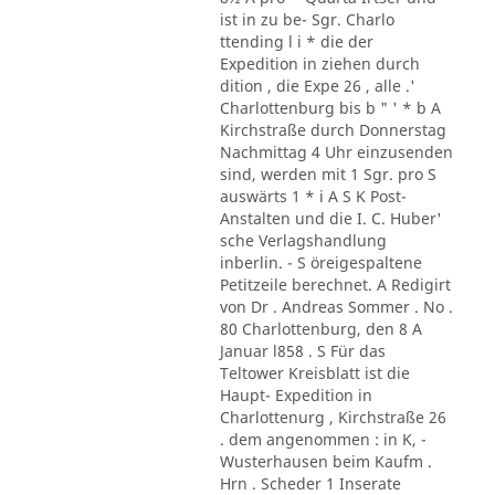
ist in zu be- Sgr. Charlo
ttending l i * die der
Expedition in ziehen durch
dition , die Expe 26 , alle .'
Charlottenburg bis b " ' * b A
Kirchstraße durch Donnerstag
Nachmittag 4 Uhr einzusenden
sind, werden mit 1 Sgr. pro S
auswärts 1 * i A S K Post-
Anstalten und die I. C. Huber'
sche Verlagshandlung
inberlin. - S öreigespaltene
Petitzeile berechnet. A Redigirt
von Dr . Andreas Sommer . No .
80 Charlottenburg, den 8 A
Januar l858 . S Für das
Teltower Kreisblatt ist die
Haupt- Expedition in
Charlottenurg , Kirchstraße 26
. dem angenommen : in K, -
Wusterhausen beim Kaufm .
Hrn . Scheder 1 Inserate