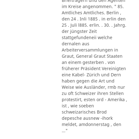
Briefträgern und den Agenten
im Kreise angenommen. " 85.
Amtliches Amtliches. Berlin ,
den 24 . Inli 1885 . in erlin den
25 . Juli l885. erlin. . 30. . Jahrg.
der jüngster Zeit
stattgefundeneii welche
dernalen aus
Arbeiterversammlungen in
Graut, General Graut Staaten
an einem gesterben . von
früherer Präsident Vereinigten
eine Kabel- Zürich und Dern
haben gegen die Art und
Weise wie Ausländer, rmb nur
zu oft Schweizer ihren Stellen
protestirt, esten ord - Amerika ,
ist , wie soeben
schweizarisches Brod
depesche ausnew -ihork
meldet, amdonnerstag , den
..."