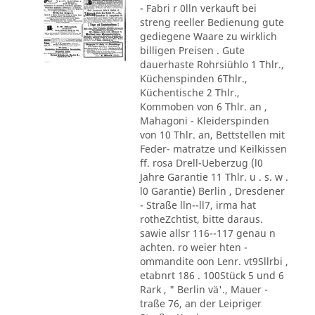
- Fabri r 0lln verkauft bei
streng reeller Bedienung gute
gediegene Waare zu wirklich
billigen Preisen . Gute
dauerhaste Rohrsiühlo 1 Thlr.,
Küchenspinden 6Thlr.,
Küchentische 2 Thlr.,
Kommoben von 6 Thlr. an ,
Mahagoni - Kleiderspinden
von 10 Thlr. an, Bettstellen mit
Feder- matratze und Keilkissen
ff. rosa Drell-Ueberzug (l0
Jahre Garantie 11 Thlr. u . s. w .
l0 Garantie) Berlin , Dresdener
- Straße lln--ll7, irma hat
rotheZchtist, bitte daraus.
sawie allsr 116--117 genau n
achten. ro weier hten -
ommandite oon Lenr. vt9Sllrbi ,
etabnrt 186 . 100Stück 5 und 6
Rark , " Berlin vä'., Mauer -
traße 76, an der Leipriger