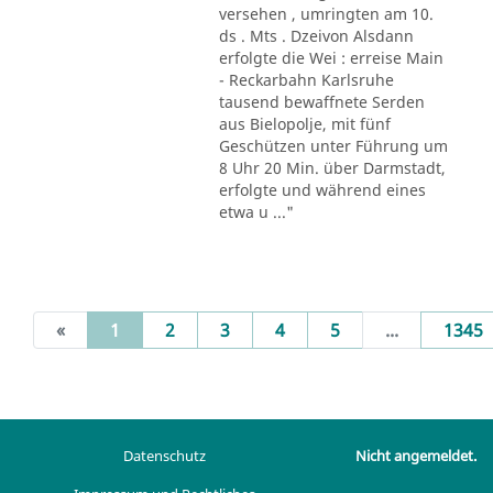
versehen , umringten am 10.
ds . Mts . Dzeivon Alsdann
erfolgte die Wei : erreise Main
- Reckarbahn Karlsruhe
tausend bewaffnete Serden
aus Bielopolje, mit fünf
Geschützen unter Führung um
8 Uhr 20 Min. über Darmstadt,
erfolgte und während eines
etwa u ..."
(current)
«
1
2
3
4
5
...
1345
Datenschutz
Nicht angemeldet.