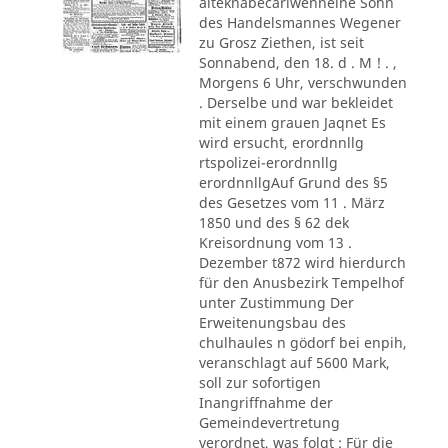
alteknabecarlwenneine Sohn
des Handelsmannes Wegener
zu Grosz Ziethen, ist seit
Sonnabend, den 18. d . M ! . ,
Morgens 6 Uhr, verschwunden
. Derselbe und war bekleidet
mit einem grauen Jaqnet Es
wird ersucht, erordnnllg
rtspolizei-erordnnllg
erordnnllgAuf Grund des §5
des Gesetzes vom 11 . März
1850 und des § 62 dek
Kreisordnung vom 13 .
Dezember t872 wird hierdurch
für den Anusbezirk Tempelhof
unter Zustimmung Der
Erweitenungsbau des
chulhaules n gödorf bei enpih,
veranschlagt auf 5600 Mark,
soll zur sofortigen
Inangriffnahme der
Gemeindevertretung
verordnet, was folgt : Für die