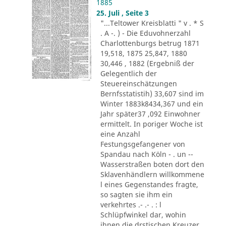
1885
25. Juli , Seite 3
"...Teltower Kreisblatti " v . * S
. A -. ) - Die Eduvohnerzahl
Charlottenburgs betrug 1871
19,518, 1875 25,847, 1880
30,446 , 1882 (Ergebniß der
Gelegentlich der
Steuereinschätzungen
Bernfsstatistih) 33,607 sind im
Winter 1883k8434,367 und ein
Jahr später37 ,092 Einwohner
ermittelt. In poriger Woche ist
eine Anzahl
Festungsgefangener von
Spandau nach Köln - . un --
Wasserstraßen boten dort den
Sklavenhändlern willkommene
l eines Gegenstandes fragte,
so sagten sie ihm ein
verkehrtes .- .- . : l
Schlüpfwinkel dar, wohin
ihnen die drstischen Kreuzer