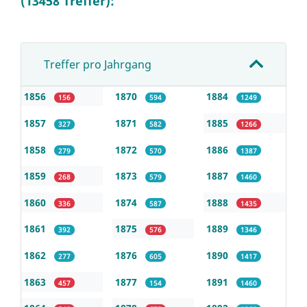
(13458 Treffer):
Treffer pro Jahrgang
1856
1870
1884
156
594
1249
1857
1871
1885
327
582
1266
1858
1872
1886
279
570
1387
1859
1873
1887
268
579
1460
1860
1874
1888
336
587
1435
1861
1875
1889
392
576
1346
1862
1876
1890
277
605
1417
1863
1877
1891
457
154
1460