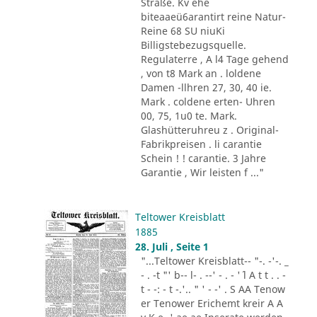
Straße. Kv ehe
biteaaeü6arantirt reine Natur-
Reine 68 SU niuKi
Billigstebezugsquelle.
Regulaterre , A l4 Tage gehend
, von t8 Mark an . loldene
Damen -llhren 27, 30, 40 ie.
Mark . coldene erten- Uhren
00, 75, 1u0 te. Mark.
Glashütteruhreu z . Original-
Fabrikpreisen . li carantie
Schein ! ! carantie. 3 Jahre
Garantie , Wir leisten f ..."
Teltower Kreisblatt
1885
28. Juli , Seite 1
"...Teltower Kreisblatt-- "-. -'-. _
- . -t "' b-- l- . --' - . - '´ l A t t . . -
t - -: - t -.'.. " ' - -' . S AA Tenow
er Tenower Erichemt kreir A A