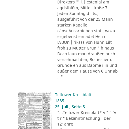
Direktors "' i, [ estenial am
agdsthlöm, Mittelstraße 7.
Jeden Sonntag d . ts.,
ausgeführt von der 25 Mann
starken Kapelle
cänseAussrhieben statt, wozu
ergebenst einladet Herrn
LvBOn [ rikass von Huhn Eilt
froh zu Mutter Grün " hinaus !
Doch laun man draußen auch
versehmachten, Bot ies ier u
Grunde en aus Dabme i in und
außer dem Hause von 6 Uhr ab
..."
Teltower Kreisblatt
1885
25. Juli , Seite 5
"...Teltower Kreisblatt* v " " 'v
t r " Bekanntmachung . Der
121ahre