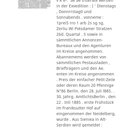
v K e-.' ae ae Inserate werden
in der Exvedition : ) ' Dienstags
, Donnrrstag0 und
Sonnabends . vonneme :
1prei5 rro 1 arb 2s sg sg.
Zerliu Wi Potsdamer Stratzen
26d. Quartal . S sowie in
sämmtlichen Annoncen-
Bureaux und den Agenturen
im Kreise angenommen.
Abannemems werden von
sämmtlichen Pestausladen ,
Briefträgern und den Ae.
enten im Kreise angenommen
. Preis der einfacher Petit-Zeile
oder deren Raum 20 Pfennige
N°86 Berlin. den 28. Juli l885. .
30. Jahrg. AmtlichtsBerlin , den
22 . Inli 1885 . erste Frühstück
im Franiksutter Hof auf
eingenommen der Neidelberg,
wurde . Aus Sieniea in Alt-
Serdien wird gemeldet :