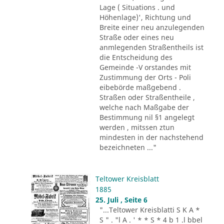
Lage ( Situations . und
Höhenlage)', Richtung und
Breite einer neu anzulegenden
Straße oder eines neu
anmlegenden Straßentheils ist
die Entscheidung des
Gemeinde -V orstandes mit
Zustimmung der Orts - Poli
eibebörde maßgebend .
Straßen oder Straßentheile ,
welche nach Maßgabe der
Bestimmung nil §1 angelegt
werden , mitssen ztun
mindesten in der nachstehend
bezeichneten ..."
Teltower Kreisblatt
1885
25. Juli , Seite 6
"...Teltower Kreisblatti S K A *
S " . "l A . ' * * S * 4 b 1 .l bbel