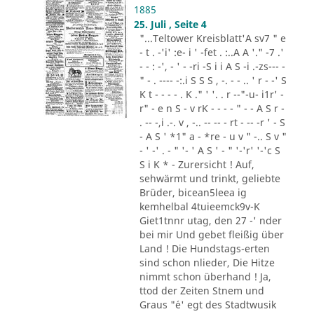
1885
25. Juli , Seite 4
"...Teltower Kreisblatt'A sv7 " e
- t . -'i' :e- i ' -fet . :..A A '." -7 .'
- - : -', - ' - -ri -S i i A S -i .-zs--- -
" - . ---- -:.i S S S , -. - - .. ' r - -' S
K t - - - - . K ." ' '. . r --"-u- i1r' -
r" - e n S - v rK - - - - " - - A S r -
. -- -,i .-. v , -.. -- -- - rt - -- -r ' - S
- A S ' *1" a - *re - u v " -.. S v "
- ' -' . - " '- ' A S ' - " '-'r' '-'c S
S i K * - Zurersicht ! Auf,
sehwärmt und trinkt, geliebte
Brüder, bicean5leea ig
kemhelbal 4tuieemck9v-K
Giet1tnnr utag, den 27 -' nder
bei mir Und gebet fleißig über
Land ! Die Hundstags-erten
sind schon nlieder, Die Hitze
nimmt schon überhand ! Ja,
ttod der Zeiten Stnem und
Graus "´e' egt des Stadtwusik