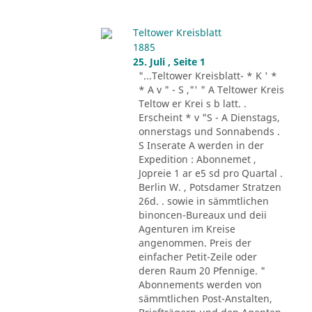
Teltower Kreisblatt
1885
25. Juli , Seite 1
"...Teltower Kreisblatt- * K ' *
* A v " - S ,"' " A Teltower Kreis
Teltow er Krei s b latt. .
Erscheint * v "S - A Dienstags,
onnerstags und Sonnabends .
S Inserate A werden in der
Expedition : Abonnemet ,
Jopreie 1 ar e5 sd pro Quartal .
Berlin W. , Potsdamer Stratzen
26d. . sowie in sämmtlichen
binoncen-Bureaux und deii
Agenturen im Kreise
angenommen. Preis der
einfacher Petit-Zeile oder
deren Raum 20 Pfennige. "
Abonnements werden von
sämmtlichen Post-Anstalten,