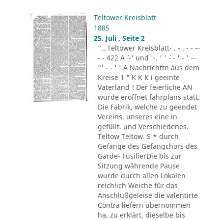
Teltower Kreisblatt
1885
25. Juli , Seite 2
"...Teltower Kreisblatt- . - . - - --
- - 422 A ´ -' und '-. ' ' ´- - ' - ' --
"' - - ' ' A Nachrichttn aus dem
Kreise 1 " K K K i geeinte
Vaterland ! Der feierliche AN
wurde eröffnet fahrplans statt.
Die Fabrik, welche zu geendet
Vereins. unseres eine in
gefüllt. und Verschiedenes.
Teltow Teltow. S * durch
Gefänge des Gefangchors des
Garde- FüsilierDie bis zur
Sitzung währende Pause
wurde durch allen Lokalen
reichlich Weiche für das
Anschlußgeleise die valentirte
Contra liefern übernommen
ha, zu erklärt, dieselbe bis