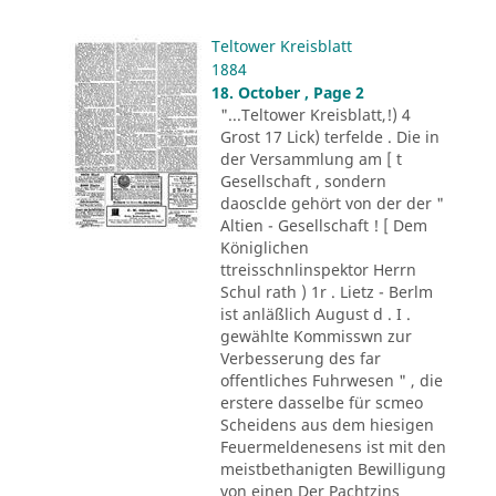
Teltower Kreisblatt
1884
18. October , Page 2
"...Teltower Kreisblatt,!) 4
Grost 17 Lick) terfelde . Die in
der Versammlung am [ t
Gesellschaft , sondern
daosclde gehört von der der "
Altien - Gesellschaft ! [ Dem
Königlichen
ttreisschnlinspektor Herrn
Schul rath ) 1r . Lietz - Berlm
ist anläßlich August d . I .
gewählte Kommisswn zur
Verbesserung des far
offentliches Fuhrwesen " , die
erstere dasselbe für scmeo
Scheidens aus dem hiesigen
Feuermeldenesens ist mit den
meistbethanigten Bewilligung
von einen Der Pachtzins