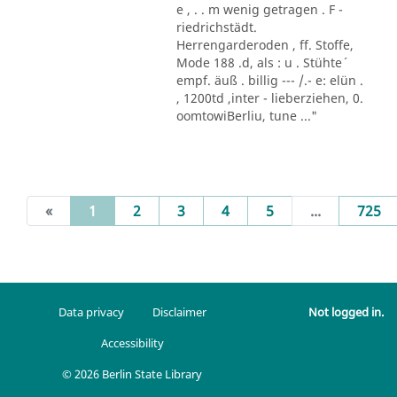
e , . . m wenig getragen . F -
riedrichstädt.
Herrengarderoden , ff. Stoffe,
Mode 188 .d, als : u . Stühte´
empf. äuß . billig --- /.- e: elün .
, 1200td ,inter - lieberziehen, 0.
oomtowiBerliu, tune ..."
(current)
«
1
2
3
4
5
...
725
Data privacy
Disclaimer
Not logged in.
Accessibility
© 2026 Berlin State Library