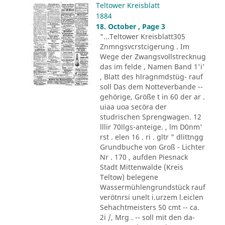
Teltower Kreisblatt
1884
18. October , Page 3
"...Teltower Kreisblatt305
Znmngsvcrstcigerung . Im
Wege der Zwangsvollstrecknug
das im felde , Namen Band 1'i'
, Blatt des hlragnmdstüg- rauf
soll Das dem Notteverbande --
gehörige, Größe t in 60 der ar .
uiaa uoa secöra der
studrischen Sprengwagen. 12
lllir 70llgs-anteige. , lm D0nm'
rst . elen 16 . ri . gltr " dlittngg
Grundbuche von Groß - Lichter
Nr . 170 , aufden Piesnack
Stadt Mittenwalde (Kreis
Teltow) belegene
Wassermühlengrundstück rauf
verötnrsi unelt i.urzem l.eiclen
Sehachtmeisters 50 cmt -- ca.
2i /, Mrg . -- soll mit den da-