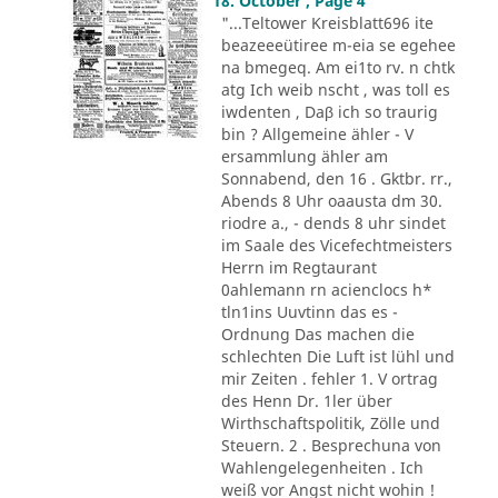
18. October , Page 4
"...Teltower Kreisblatt696 ite
beazeeeütiree m-eia se egehee
na bmegeq. Am ei1to rv. n chtk
atg Ich weib nscht , was toll es
iwdenten , Daβ ich so traurig
bin ? Allgemeine ähler - V
ersammlung ähler am
Sonnabend, den 16 . Gktbr. rr.,
Abends 8 Uhr oaausta dm 30.
riodre a., - dends 8 uhr sindet
im Saale des Vicefechtmeisters
Herrn im Regtaurant
0ahlemann rn acienclocs h*
tln1ins Uuvtinn das es -
Ordnung Das machen die
schlechten Die Luft ist lühl und
mir Zeiten . fehler 1. V ortrag
des Henn Dr. 1ler über
Wirthschaftspolitik, Zölle und
Steuern. 2 . Besprechuna von
Wahlengelegenheiten . Ich
weiß vor Angst nicht wohin !