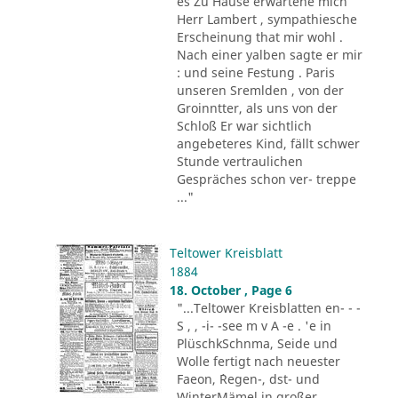
es Zu Hause erwartene mich
Herr Lambert , sympathiesche
Erscheinung that mir wohl .
Nach einer yalben sagte er mir
: und seine Festung . Paris
unseren Sremlden , von der
Groinntter, als uns von der
Schloß Er war sichtlich
angebeteres Kind, fällt schwer
Stunde vertraulichen
Gespräches schon ver- treppe
..."
Teltower Kreisblatt
1884
18. October , Page 6
"...Teltower Kreisblatten en- - -
S , , -i- -see m v A -e . 'e in
PlüschkSchnma, Seide und
Wolle fertigt nach neuester
Faeon, ´Regen-, dst- und
WinterMämel in großer