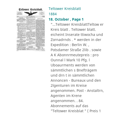
Teltower Kreisblatt
1884
18. October , Page 1
"...Teltower KreisblattTeltow er
Kreis blatt . Teltower blatt.
eicheint Inserate ttiwocha und
Zornadrnds . * werden in der
Expedition : Berlin W. ,
Potsdamer Straße 2lib . sowie
A K Abonnrmeutepreis : pro
Ounnal l Mark 10 Pfg. l
Uboaurments werden von
sämmtlichen s Bnefträgem
und drn t in sämmtlichen
Annoncen - Bureaux und den
2lgenturen im Kreise
angenommen. Post - Anstaltrn,
Agenten im Krene
angenommen. . 84.
Abonnements auf das
"Teltower Kreisblat " ( Preis 1