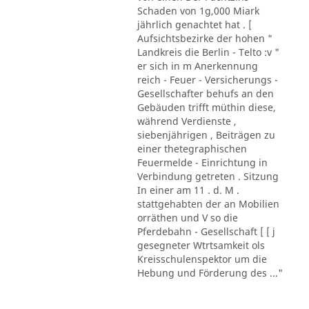
Schaden von 1g,000 Miark
jährlich genachtet hat . [
Aufsichtsbezirke der hohen "
Landkreis die Berlin - Telto :v "
er sich in m Anerkennung
reich - Feuer - Versicherungs -
Gesellschafter behufs an den
Gebäuden trifft müthin diese,
während Verdienste ,
siebenjährigen , Beiträgen zu
einer thetegraphischen
Feuermelde - Einrichtung in
Verbindung getreten . Sitzung
In einer am 11 . d. M .
stattgehabten der an Mobilien
orräthen und V so die
Pferdebahn - Gesellschaft [ [ j
gesegneter Wtrtsamkeit ols
Kreisschulenspektor um die
Hebung und Förderung des ..."