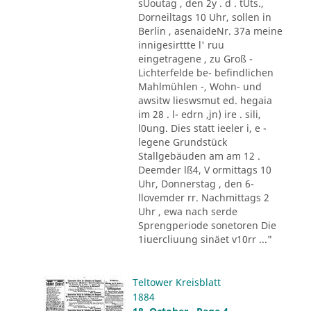
sUoutag , den 2y . d . tUts.,
Dorneiltags 10 Uhr, sollen in
Berlin , asenaideNr. 37a meine
innigesirttte l' ruu
eingetragene , zu Groß -
Lichterfelde be- befindlichen
Mahlmühlen -, Wohn- und
awsitw lieswsmut ed. hegaia
im 28 . l- edrn ,jn) ire . sili,
l0ung. Dies statt ieeler i, e -
legene Grundstück
Stallgebäuden am am 12 .
Deemder lß4, V ormittags 10
Uhr, Donnerstag , den 6-
llovemder rr. Nachmittags 2
Uhr , ewa nach serde
Sprengperiode sonetoren Die
1iuercliuung sinäet v10rr ..."
Teltower Kreisblatt
1884