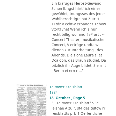
Ein kräfüges Herbst-Gewand
Schon lbngst härt' ich eines
gewählet, tnungsses des Jeder
Wahlberechtigte hat Zutritt.
11tdr V echt-V erbandes Tebow
vtort1vnet Wenn ich's nur
recht billig wo fand ! v* art . --
Concert Theater, musikatische
Concert, V erträge undtanz
dienen zurunterhaltung . des
Abends. Die s one Laura si et
Doa obn. das Braun studiet, Da
pitzlich ihr Auge blidet, Sie rn t
: Berlin ei ern r ..."
Teltower Kreisblatt
1884
18. October , Page 5
"...Teltower Kreisblatt" S 'e
leisnae A zu r. st4 des teltow rr
reisblattts prb 1 Oeffentliche