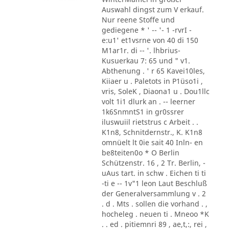
Auswahl dingst zum V erkauf.
Nur reene Stoffe und
gediegene * ' -- '- 1 -rvrI -
e:u1' et1vsrne von 40 di 150
M1ar1r. di -- '. lhbrius-
Kusuerkau 7: 65 und " v1.
Abthenung . ' r 65 Kavei10les,
Kiiaer u . Paletots in P1üso1i ,
vris, SoleK , Diaona1 u . Dou1llc
volt 1i1 dlurk an . -- leerner
1k6SnmntS1 in gr0ssrer
iluswuiil rietstrus c Arbeit . .
K1n8, Schnitdernstr., K. K1n8
omnüelt lt 0ie sait 40 Inln- en
be8teiten0o * O Berlin
Schützenstr. 16 , 2 Tr. Berlin, -
uAus tart. in schw . Eichen ti ti
-ti e -- 1v"1 leon Laut Beschluß
der Generalversammlung v . 2
. d . Mts . sollen die vorhand . ,
hocheleg . neuen ti . Mneoo *K
. . ed . pitiemnri 89 , ae,t,:, rei ,