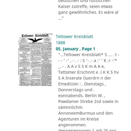
deutschen und russischen
Kaiser zutreffe, seien etwas
ganz gewöhnliches. Es wäre al
..."
Teltower Kreisblatt
1888
05. January , Page 1
"...Teltower Kreisblatt* S ... . t -
- - ' -' , - . - : S '- .- a :' ' K .r -'*
_. - . A A v S S K m A A e,
Tettomer Erschnnt e .l K K S hv
S A Inserate i)uerdrn n der
EmediUon : . Dienstags ,
Donnerstags und .
eonnabends. Berlin W. ,
Powdamer Strebe 2sd sowie in
sämnnlichm
AnnoneemBurmux und den
Agenturen im Kreise
angenommen.
dennenennpreis 1 arb 25 pro