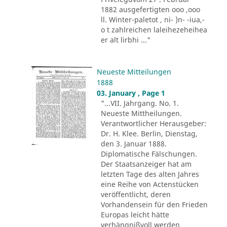
1882 ausgefertigten ooo ,ooo
ll. Winter-paletot , ni- )n- -iua,-
o t zahlreichen laleihezeheihea
er alt lirbhi ..."
Neueste Mitteilungen
1888
03. January , Page 1
"...VII. Jahrgang. No. 1.
Neueste Mittheilungen.
Verantwortlicher Herausgeber:
Dr. H. Klee. Berlin, Dienstag,
den 3. Januar 1888.
Diplomatische Fälschungen.
Der Staatsanzeiger hat am
letzten Tage des alten Jahres
eine Reihe von Actenstücken
veröffentlicht, deren
Vorhandensein für den Frieden
Europas leicht hätte
verhängnißvoll werden