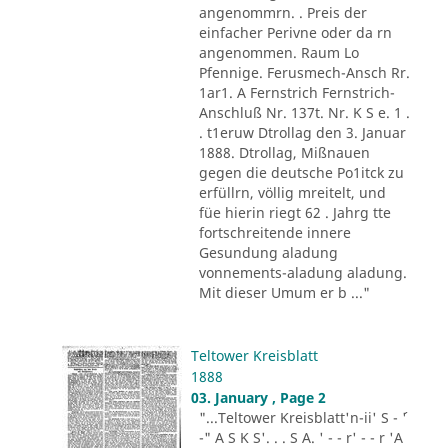
angenommrn. . Preis der
einfacher Perivne oder da rn
angenommen. Raum Lo
Pfennige. Ferusmech-Ansch Rr.
1ar1. A Fernstrich Fernstrich-
Anschluß Nr. 137t. Nr. K S e. 1 .
. t1eruw Dtrollag den 3. Januar
1888. Dtrollag, Mißnauen
gegen die deutsche Po1itck zu
erfüllrn, völlig mreitelt, und
füe hierin riegt 62 . Jahrg tte
fortschreitende innere
Gesundung aladung
vonnements-aladung aladung.
Mit dieser Umum er b ..."
Teltower Kreisblatt
1888
03. January , Page 2
"...Teltower Kreisblatt'n-ii' S - ´'
-" A S K S'. . . S A. ' - - r' - - r 'A