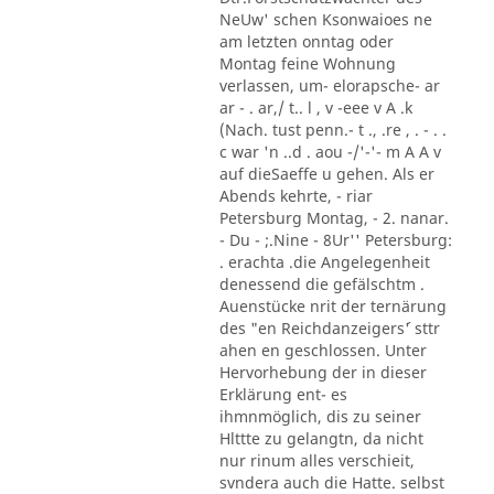
NeUw' schen Ksonwaioes ne
am letzten onntag oder
Montag feine Wohnung
verlassen, um- elorapsche- ar
ar - . ar,/ t.. l , v -eee v A .k
(Nach. tust penn.- t ., .re , . - . .
c war 'n ..d . aou -/'-'- m A A v
auf dieSaeffe u gehen. Als er
Abends kehrte, - riar
Petersburg Montag, - 2. nanar.
- Du - ;.Nine - 8Ur'' Petersburg:
. erachta .die Angelegenheit
denessend die gefälschtm .
Auenstücke nrit der ternärung
des "en Reichdanzeigers´' sttr
ahen en geschlossen. Unter
Hervorhebung der in dieser
Erklärung ent- es
ihmnmöglich, dis zu seiner
Hlttte zu gelangtn, da nicht
nur rinum alles verschieit,
svndera auch die Hatte. selbst