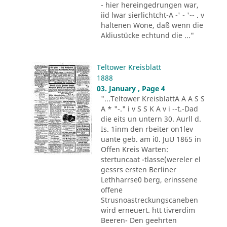
- hier hereingedrungen war,
iid lwar sierlichtcht-A -' - '-- . v
haltenen Wone, daß wenn die
Akliustücke echtund die ..."
Teltower Kreisblatt
1888
03. January , Page 4
"...Teltower KreisblattA A A S S
A * "-." i v S S K A v i --t.-Dad
die eits un untern 30. Aurll d.
Is. 1inm den rbeiter on1lev
uante geb. am i0. JuU 1865 in
Offen Kreis Warten:
stertuncaat -tlasse(wereler el
gessrs ersten Berliner
Lethharrse0 berg, erinssene
offene
Strusnoastreckungscaneben
wird erneuert. htt tivrerdim
Beeren- Den geehrten