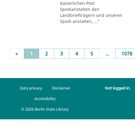
Kaiserlichen Post
Spedianstalten den
Landbriefträgern und unseren
Spedi anstalten, ..."
(current)
«
1
2
3
4
5
...
1078
Data privacy
Disclaimer
Not logged in.
Accessibility
© 2026 Berlin State Library