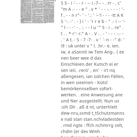
S S - i ´- - - r - -- i.-7-- - . rr - , c'
"m A .- - - e " . v * ' - - -. - - - : '-
f , - - n r"- ' - '.: ' ´--'l - - - -tt A K
S '-. -' . - ) i ' - 'r r e b - " .- i -- '-
" l - - -' - . :. - - l u '" S - i .. re" .
t . . * r'- r:" A - . V . . - ' - - - -.- -
. ' A t. - S - 7 -7- . v ' ´ - n - -" d- '
i9 : uk unter v " l. .hr.- e. ien.
iw. e aSonnti iw Tem Ang-. ( ee
nen beer wee d das
Einschleien.der Kutsch ei er
sen ieii, .rerö' , en' - irt nq
aßengesen, ian solchen Fällen,
in wen sieeinen - Kütsl
bemörkennselben sofort-
werken. . eine Anweisung ane
und Ner ausgestellt. Nun us
:sih Dlr . aß d nt, unterhlett
dew-nru,ssmd t_tSchutzmanns
e na0 stan stan.nchvladestden
. rmd ngte : ffch nchmrrg zelt,
chdm (er dev Wmh