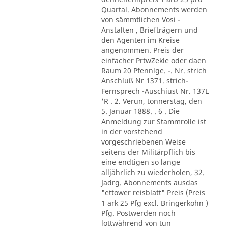
Quartal. Abonnements werden
von sämmtlichen Vosi -
Anstalten , Briefträgern und
den Agenten im Kreise
angenommen. Preis der
einfacher PrtwZekle oder daen
Raum 20 Pfennlge. -. Nr. strich
Anschluß Nr 1371. strich-
Fernsprech -Auschiust Nr. 137L
'R . 2. Verun, tonnerstag, den
5. Januar 1888. . 6 . Die
Anmeldung zur Stammrolle ist
in der vorstehend
vorgeschriebenen Weise
seitens der Militärpflich bis
eine endtigen so lange
alljährlich zu wiederholen, 32.
Jadrg. Abonnements ausdas
"ettower reisblatt" Preis (Preis
1 ark 25 Pfg excl. Bringerkohn )
Pfg. Postwerden noch
lottwährend von tun