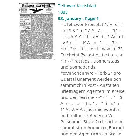
Teltower Kreisblatt
1888
03. January , Page 1
"...Teltower Kreisblatt'v A -s r r
" m S S " m " A S . A - . . . "t' - --
r. s . A K K r rl r v v t t . * Am dt.
. v S r . l. -' K A. m . '" .. . .7 s -
rer . " v . - t . .i ee l ' w w . ) t73
Erscheint 7se.e-t e. ti e t,.e -. -r
r .r'--" rastags , Donnerstags
und Sonnabends.
rtdvnnenennvrei- l erb 2r pro
Quartal unement werden oon
sämmmchrn Post - Anstalten ,
Briefträgern Agenten im Kreise
und den 'ein die - -" - '" . " " S
A -r - . - ,:. - -tt . " . - "' i . i:" h. -
1' Ae A * A : Juseraie iwerden
in der illon : S A V erun W. ,
Potsdamer Strae 2od. sortte in
sämmttsthm Annoncrn,Burmui
und den Agenturnn aa Kreise