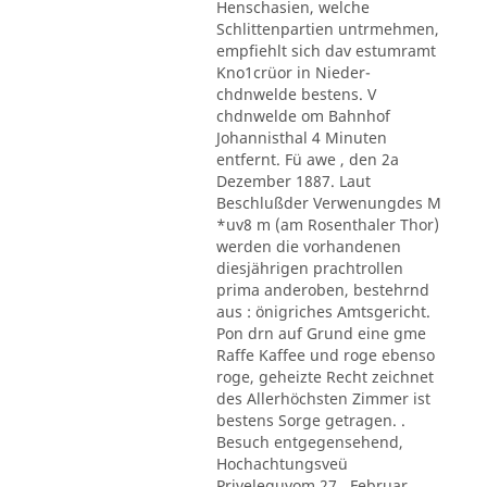
Henschasien, welche
Schlittenpartien untrmehmen,
empfiehlt sich dav estumramt
Kno1crüor in Nieder-
chdnwelde bestens. V
chdnwelde om Bahnhof
Johannisthal 4 Minuten
entfernt. Fü awe , den 2a
Dezember 1887. Laut
Beschlußder Verwenungdes M
*uv8 m (am Rosenthaler Thor)
werden die vorhandenen
diesjährigen prachtrollen
prima anderoben, bestehrnd
aus : önigriches Amtsgericht.
Pon drn auf Grund eine gme
Raffe Kaffee und roge ebenso
roge, geheizte Recht zeichnet
des Allerhöchsten Zimmer ist
bestens Sorge getragen. .
Besuch entgegensehend,
Hochachtungsveü
Priveleguvom 27 . Februar