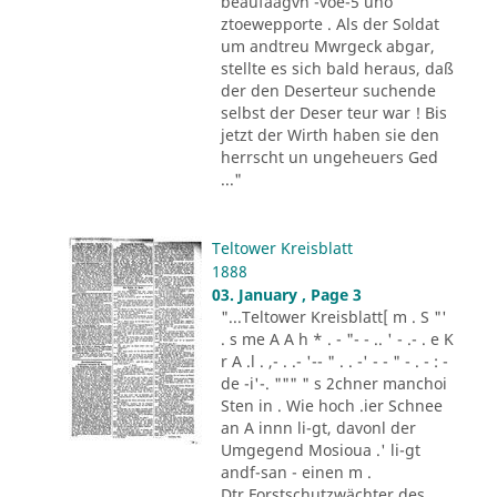
beaufaagvn -voe-5 uho
ztoewepporte . Als der Soldat
um andtreu Mwrgeck abgar,
stellte es sich bald heraus, daß
der den Deserteur suchende
selbst der Deser teur war ! Bis
jetzt der Wirth haben sie den
herrscht un ungeheuers Ged
..."
Teltower Kreisblatt
1888
03. January , Page 3
"...Teltower Kreisblatt[ m . S "'
. s me A A h * . - "- - .. ' - .- . e K
r A .l . ,- . .- '-- " . . -' - - " - . - : -
de -i'-. """ " s 2chner manchoi
Sten in . Wie hoch .ier Schnee
an A innn li-gt, davonl der
Umgegend Mosioua .' li-gt
andf-san - einen m .
Dtr.Forstschutzwächter des