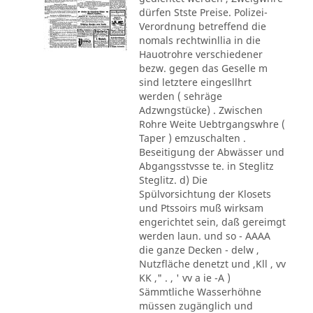
dürfen Stste Preise. Polizei-
Verordnung betreffend die
nomals rechtwinllia in die
Hauotrohre verschiedener
bezw. gegen das Geselle m
sind letztere eingesllhrt
werden ( sehräge
Adzwngstücke) . Zwischen
Rohre Weite Uebtrgangswhre (
Taper ) emzuschalten .
Beseitigung der Abwässer und
Abgangsstvsse te. in Steglitz
Steglitz. d) Die
Spülvorsichtung der Klosets
und Ptssoirs muß wirksam
engerichtet sein, daß gereimgt
werden laun. und so - AAAA
die ganze Decken - delw ,
Nutzfläche denetzt und ,Kll , vv
KK ," . , ' vv a ie -A )
Sämmtliche Wasserhöhne
müssen zugänglich und