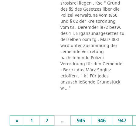
srosisrei liegen . Kse " Grund
des §5 des Gesetzes liber die
Polizei Verwaltuna vom t850
und § 62 der Kreisordnung
vom t3 . Deremder l872 bezw.
des 1 i. Ergänzunasgesetzes zu
derselben oom tg . März l88l
wird unter Zustimmung der
cemeinde Vertretung
nachstehende Polizei
Verordnung für den Gemende
- Bezirk Aus März Snglitz
ertoffen . " k ) Für jedes
anzuschließende Grundstück
w ..."
Previous
«
1
2
...
945
946
947