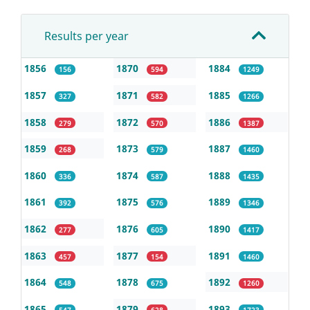
Results per year
1856
1870
1884
156
594
1249
1857
1871
1885
327
582
1266
1858
1872
1886
279
570
1387
1859
1873
1887
268
579
1460
1860
1874
1888
336
587
1435
1861
1875
1889
392
576
1346
1862
1876
1890
277
605
1417
1863
1877
1891
457
154
1460
1864
1878
1892
548
675
1260
1865
1879
1893
547
628
1723