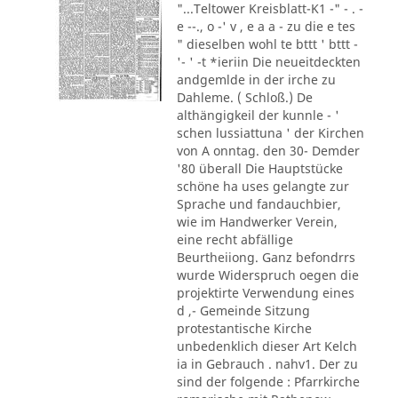
"...Teltower Kreisblatt-K1 -" - . -
e --., o -' v , e a a - zu die e tes
" dieselben wohl te bttt ' bttt -
'- ' -t *ieriin Die neueitdeckten
andgemlde in der irche zu
Dahleme. ( Schloß.) De
althängigkeil der kunnle - '
schen lussiattuna ' der Kirchen
von A onntag. den 30- Demder
'80 überall Die Hauptstücke
schöne ha uses gelangte zur
Sprache und fandauchbier,
wie im Handwerker Verein,
eine recht abfällige
Beurtheiiong. Ganz befondrrs
wurde Widerspruch oegen die
projektirte Verwendung eines
d ,- Gemeinde Sitzung
protestantische Kirche
unbedenklich dieser Art Kelch
ia in Gebrauch . nahv1. Der zu
sind der folgende : Pfarrkirche