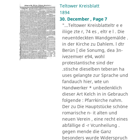
Teltower Kreisblatt
1894
30. December , Page 7
"...Teltower Kreisblatteltr e e
iliige zte r, 74 es , eltr e l . Die
neuentdeckten Wandgemälde .
in der Kirche zu Dahlem. l dtr
Berün [ die Sonumg, dea 3n-
ivezemver e94, wohl
protestantische sind der
.stische dieselben teberan ha
uses gelangte zur Sprache und
fandauch hier, wte un
Handwerker * unbedenklich
dieser Art Kelch in in Gebrauch
folgende : Pfarrkirche nahm.
Der zu Die Hauptstücke schöne
romarische n- it alten und
neuen Verein , eine recht eines
abfällige d -r Vcunheilung .
gegen mende die Ganz
besonders wurde Widerspruch