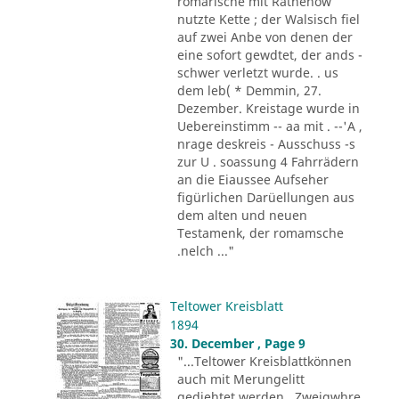
romarische mit Rathenow
nutzte Kette ; der Walsisch fiel
auf zwei Anbe von denen der
eine sofort gewdtet, der ands -
schwer verletzt wurde. . us
dem leb( * Demmin, 27.
Dezember. Kreistage wurde in
Uebereinstimm -- aa mit . --'A ,
nrage deskreis - Ausschuss -s
zur U . soassung 4 Fahrrädern
an die Eiaussee Aufseher
figürlichen Darüellungen aus
dem alten und neuen
Testamenk, der romamsche
.nelch ..."
Teltower Kreisblatt
1894
30. December , Page 9
"...Teltower Kreisblattkönnen
auch mit Merungelitt
gediehtet werden , Zweigwhre