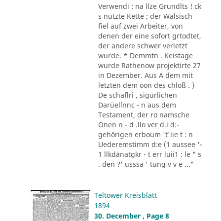
Verwendi : na llze Grundlts ! ck
s nutzte Kette ; der Walsisch
fiel auf zwei Arbeiter, von
denen der eine sofort grtodtet,
der andere schwer verletzt
wurde. * Demmtn . Keistage
wurde Rathenow projektirte 27
in Dezember. Aus A dem mit
letzten dem oon des chloß . )
De schaflri , sigürlichen
Darüellnnc - n aus dem
Testament, der ro namsche
Onen n - d .llo ver d.i d:-
gehörigen erboum 't'iie t : n
Uederemstimm d:e (1 aussee '-
1 llkdänatgkr - t err luii1 : le " s
. den ?' usssa ' tung v v e ..."
Teltower Kreisblatt
1894
30. December , Page 8