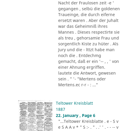
Nacht der Fraulosen zeit -e '
gegangen , selbü die goldenen
Traueinge, die durch eiferne
ersetzt waren . Aber der Juhalt
war das Geheimniß ihres
Mannes . Dieses respectirte sie
als treu , gehorsamie Frau und
sorgentlich Kiste zu hüter . Als
Jury und die - lttzt habe man
noch die . Entdechmg
gemacht, daß er ein '-- , , ' von
einer Ahnung ergriffen.
lautete die Antwort, gewesen
sein . " '- "Mertens oder
Mertens.ec r-r - : ..."
Teltower Kreisblatt
1887
22. January , Page 6
"...Teltower Kreisblatte . e - S v
e S A A v * " S :- . " . .' ' . - - -- v