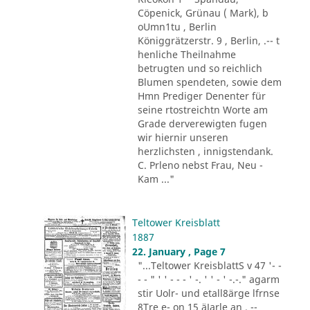
Cöpenick, Grünau ( Mark), b
oUmn1tu , Berlin
Königgrätzerstr. 9 , Berlin, .-- t
henliche Theilnahme
betrugten und so reichlich
Blumen spendeten, sowie dem
Hmn Prediger Denenter für
seine rtostreichtn Worte am
Grade derverewigten fugen
wir hiernir unseren
herzlichsten , innigstendank.
C. Prleno nebst Frau, Neu -
Kam ..."
Teltower Kreisblatt
1887
22. January , Page 7
"...Teltower KreisblattS v 47 '- -
- - " ' ' - - - ' -. ' ' - ' -.-." agarm
stir Uolr- und etall8ärge lfrnse
8Tre e- on 15 äJarle an . --