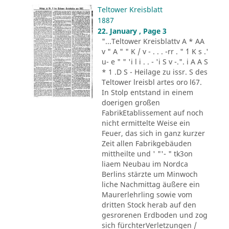
Teltower Kreisblatt
1887
22. January , Page 3
"...Teltower Kreisblattv A * AA
v " A " " K / v - . . . -rr . " ´1 K s .'
u- e " " 'i l i . . - 'i S v -.". i A A S
* 1 .D S - Heilage zu issr. S des
Teltower lreisbl artes oro l67.
In Stolp entstand in einem
doerigen großen
FabrikEtablissement auf noch
nicht ermittelte Weise ein
Feuer, das sich in ganz kurzer
Zeit allen Fabrikgebäuden
mittheilte und ' "'- " tk3on
liaem Neubau im Nordca
Berlins stärzte um Minwoch
liche Nachmittag äußere ein
Maurerlehrling sowie vom
dritten Stock herab auf den
gesrorenen Erdboden und zog
sich fürchterVerletzungen /