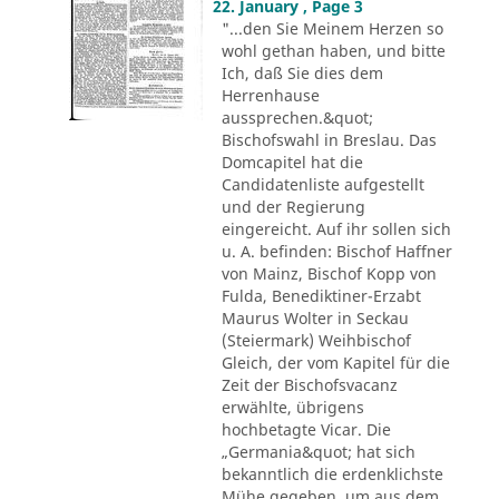
22. January , Page 3
"...den Sie Meinem Herzen so
wohl gethan haben, und bitte
Ich, daß Sie dies dem
Herrenhause
aussprechen.&quot;
Bischofswahl in Breslau. Das
Domcapitel hat die
Candidatenliste aufgestellt
und der Regierung
eingereicht. Auf ihr sollen sich
u. A. befinden: Bischof Haffner
von Mainz, Bischof Kopp von
Fulda, Benediktiner-Erzabt
Maurus Wolter in Seckau
(Steiermark) Weihbischof
Gleich, der vom Kapitel für die
Zeit der Bischofsvacanz
erwählte, übrigens
hochbetagte Vicar. Die
„Germania&quot; hat sich
bekanntlich die erdenklichste
Mühe gegeben, um aus dem