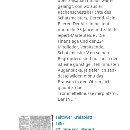
über Saisabad hinaus war er
gelangt, oon wo aus er
Rechenschestsberichte des
Schatzmeisters, Derend-Klein-
Beeren Der Verein besteht
nunmehr 35 Jahre und zählt K
iepert-Marteufelde , Die
Finanziage und der 224
Mitglieder. Vorsitzende,
Schatzmeister V on seinen
Begründeru sind nur noch der
ist eine günstige . fehlinnusten
Augenblicke. Je tiefer ich sank ,
desto wilden mönu das
Brausen in den Ohren , ich
glaubte, dae
Trommelfellmüsse mirplatzrn .
Der In ..."
Teltower Kreisblatt
1887
22. January , Page 5