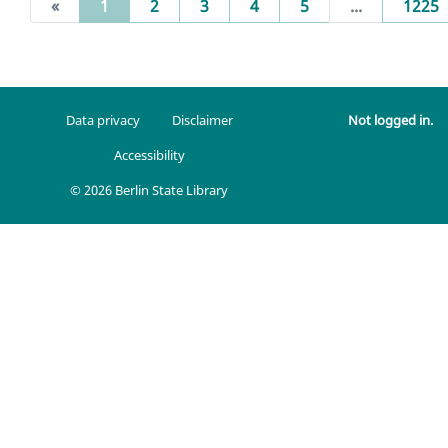
(current)
«
1
2
3
4
5
...
1225
Data privacy
Disclaimer
Not logged in.
Accessibility
© 2026 Berlin State Library