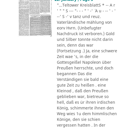
"...Teltower KreisblattS * -- A r
' " " S --- "- - - " ' -' ´ A u - -- ' - '
--' S -' v tanz und reuz.
Vaterländische mählung von
eorv Hvrn. (Unbefugter
Nachdruck ist verboren.) Gold
und Silber tonnte nicht darin
sein, denn das war
(Fortsetzung .) Ja, eine schwere
Zeit wae 's, in der die
Gottesgeißel Napoleon über
Preußen herrschte, und doch
begannen Das die
Verständigen sie bald eine
gute Zeit zu heißen . eine
Kleinod , daß den Preußen
geblieben war, bietreue so
hell, daß es ür ihren irdischen
König, schimmerte ihnen den
Weg wies 1u dem himmlischen
Könige, den sie schien
vergessen hatten . In der