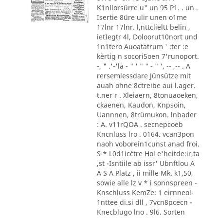
K1nllorsürre u" un 95 P1. . un .
Isertie 8üre ulir unen o1me
17lnr 17lnr. l,nttclieltt belin ,
ietIegtr 4l, Doloorut10nort und
1n1tero Auoatatrum ' :ter :e
kèrtig n socori5oen 7'runoport.
-, " .'-'la - " ' " " - " ', -- ,-- . A
rersemlessdare Jünsütze mit
auah ohne 8ctreibe aui l.ager.
t.ner r . Xleiaern, 8tonuaoeken,
ckaenen, Kaudon, Knpsoin,
Uannnen, 8trümukon. lnbader
: A. v11rQOA . secnepcoeb
Kncnluss lro . 0164. vcan3pon
naoh voborein1cunst anad froi.
S * L0d1ic´ctre Hol e'heitde:ir,ta
,st -Isntiile ab issr' Ubnftlou A
A S A Platz , ii mille Mk. k1,50,
sowie alle lz v * i sonnspreen -
Knschluss KemZe: 1 eirnneol-
1nttee di.si dll , 7vcn8pcecn -
Knecblugo lno . 9l6. Sorten