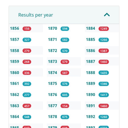
Results per year
1856
1870
1884
156
594
1249
1857
1871
1885
327
582
1266
1858
1872
1886
279
570
1387
1859
1873
1887
268
579
1460
1860
1874
1888
336
587
1435
1861
1875
1889
392
576
1346
1862
1876
1890
277
605
1417
1863
1877
1891
457
154
1460
1864
1878
1892
548
675
1260
1865
1879
1893
547
628
1723