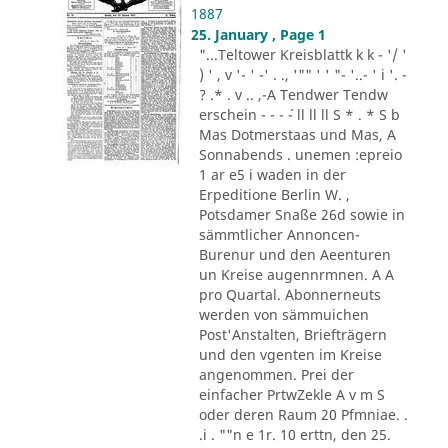
1887
25. January , Page 1
"...Teltower Kreisblattk k k - '/ '
) ' , v '- ' -' . ., '"" ' ' "- '..- ' i '. -
? .* . v .. ,-A Tendwer Tendw
erschein - - - ´- ll ll ll S * . * S b
Mas Dotmerstaas und Mas, A
Sonnabends . unemen :epreio
1 ar e5 i waden in der
Erpeditione Berlin W. ,
Potsdamer Snaße 26d sowie in
sämmtlicher Annoncen-
Burenur und den Aeenturen
un Kreise augennrmnen. A A
pro Quartal. Abonnerneuts
werden von sämmuichen
Post'Anstalten, Briefträgern
und den vgenten im Kreise
angenommen. Prei der
einfacher PrtwZekle A v m S
oder deren Raum 20 Pfmniae. .
.i . ""n e 1r. 10 erttn, den 25.