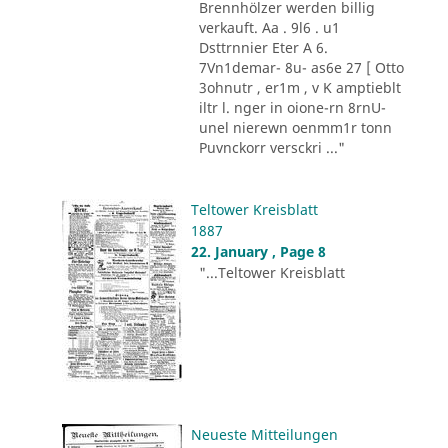
Brennhölzer werden billig
verkauft. Aa . 9l6 . u1
Dsttrnnier Eter A 6.
7Vn1demar- 8u- as6e 27 [ Otto
3ohnutr , er1m , v K amptieblt
iltr l. nger in oione-rn 8rnU-
unel nierewn oenmm1r tonn
Puvnckorr versckri ..."
Teltower Kreisblatt
1887
22. January , Page 8
"...Teltower Kreisblatt
Neueste Mitteilungen