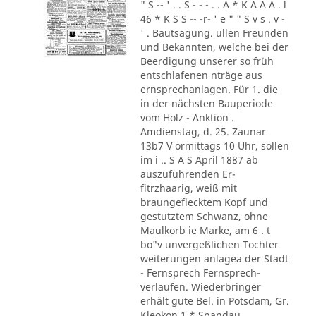
" S -- ' . . S - - - . . A * K A A A . l
46 * K S S -- -r- ' e " " S v s . v -
' . Bautsagung. ullen Freunden
und Bekannten, welche bei der
Beerdigung unserer so früh
entschlafenen nträge aus
ernsprechanlagen. Für 1. die
in der nächsten Bauperiode
vom Holz - Anktion .
Amdienstag, d. 25. Zaunar
13b7 V ormittags 10 Uhr, sollen
im i .. S A S April 1887 ab
auszuführenden Er-
fitrzhaarig, weiß mit
braungeflecktem Kopf und
gestutztem Schwanz, ohne
Maulkorb ie Marke, am 6 . t
bo"v unvergeßlichen Tochter
weiterungen anlagea der Stadt
- Fernsprech Fernsprech-
verlaufen. Wiederbringer
erhält gute Bel. in Potsdam, Gr.
Kleokon 1 * Spandau,