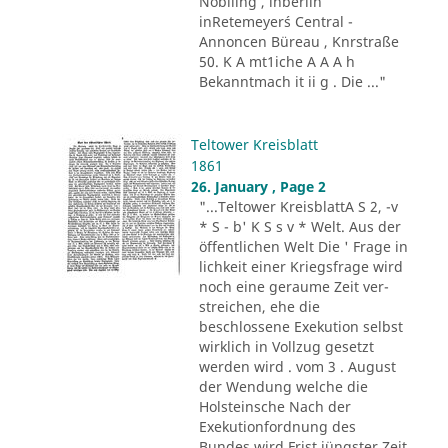
Nobiling , inberlin
inRetemeyer´s Central -
Annoncen Büreau , Knrstraße
50. K A mt1iche A A A h
Bekanntmach it ii g . Die ..."
Teltower Kreisblatt
1861
26. January , Page 2
"...Teltower KreisblattA S 2, -v
* S - b' K S s v * Welt. Aus der
öffentlichen Welt Die ' Frage in
lichkeit einer Kriegsfrage wird
noch eine geraume Zeit ver-
streichen, ehe die
beschlossene Exekution selbst
wirklich in Vollzug gesetzt
werden wird . vom 3 . August
der Wendung welche die
Holsteinsche Nach der
Exekutionfordnung des
Bundes wird Frist jüngster Zeit