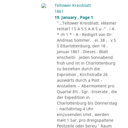
Teltower Kreisblatt
1861
19. January , Page 1
"...Teltower Kreisblatt. ektemer
reiitat1 l S A S S A A S u -" . i A
* rh 1 * - A - Redigirt von Dr-
Andreas Sommer. . ei. 38 , . v S
S Ettarlottenburg, den 18 .
Januar 1861 . Dieses . Blatt
enscheitii . jeden Sonnabend
früh und ist in Charlottenburg
zu beziehen durch die
Exproition , Kirchstraße 26
auswärts durch a Post -
Anstaltem -- Abermoment pro
Quartal 8½ . Sgr. -Inserate , die
der Expedition in
Charlottenburg bis Donnerstag
- nachätirtag 4 Uhr
einzusenden smd , werden
m#it 1 Sar. pro dreigspaltene
Petitzeile oder bereu ' Raum