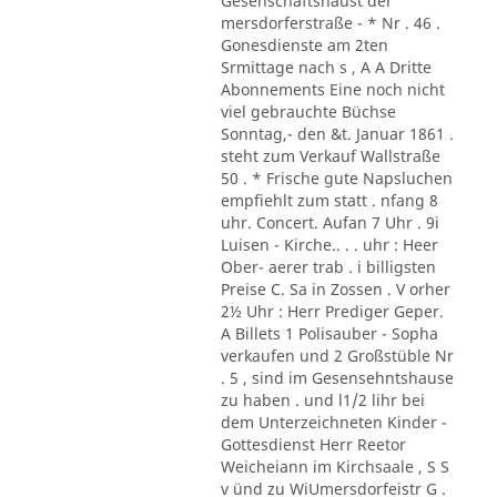
Gesenschaftshaust der
mersdorferstraße - * Nr . 46 .
Gonesdienste am 2ten
Srmittage nach s , A A Dritte
Abonnements Eine noch nicht
viel gebrauchte Büchse
Sonntag,- den &t. Januar 1861 .
steht zum Verkauf Wallstraße
50 . * Frische gute Napsluchen
empfiehlt zum statt . nfang 8
uhr. Concert. Aufan 7 Uhr . 9i
Luisen - Kirche.. . . uhr : Heer
Ober- aerer trab . i billigsten
Preise C. Sa in Zossen . V orher
2½ Uhr : Herr Prediger Geper.
A Billets 1 Polisauber - Sopha
verkaufen und 2 Großstüble Nr
. 5 , sind im Gesensehntshause
zu haben . und l1/2 lihr bei
dem Unterzeichneten Kinder -
Gottesdienst Herr Reetor
Weicheiann im Kirchsaale , S S
v ünd zu WiUmersdorfeistr G .