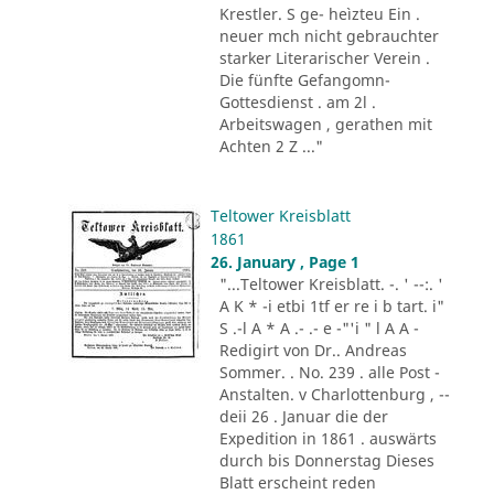
Krestler. S ge- heìzteu Ein .
neuer mch nicht gebrauchter
starker Literarischer Verein .
Die fünfte Gefangomn-
Gottesdienst . am 2l .
Arbeitswagen , gerathen mit
Achten 2 Z ..."
Teltower Kreisblatt
1861
26. January , Page 1
"...Teltower Kreisblatt. -. ' --:. '
A K * -i etbi 1tf er re i b tart. i"
S .-l A * A .- .- e -"'i " l A A -
Redigirt von Dr.. Andreas
Sommer. . No. 239 . alle Post -
Anstalten. v Charlottenburg , --
deii 26 . Januar die der
Expedition in 1861 . auswärts
durch bis Donnerstag Dieses
Blatt erscheint reden