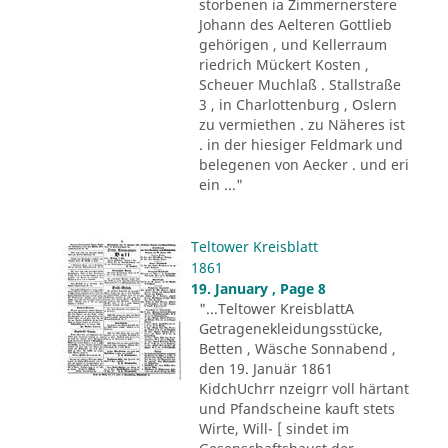
storbenen ia Zimmernerstere
Johann des Aelteren Gottlieb
gehörigen , und Kellerraum
riedrich Mückert Kosten ,
Scheuer Muchlaß . Stallstraße
3 , in Charlottenburg , Oslern
zu vermiethen . zu Näheres ist
. in der hiesiger Feldmark und
belegenen von Aecker . und eri
ein ..."
Teltower Kreisblatt
1861
19. January , Page 8
"...Teltower KreisblattA
Getragenekleidungsstücke,
Betten , Wäsche Sonnabend ,
den 19. Januär 1861
KidchUchrr nzeigrr voll härtant
und Pfandscheine kauft stets
Wirte, Will- [ sindet im