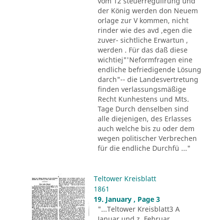
vom 12 steuerregulirung und
der König werden don Neuem
orlage zur V kommen, nicht
rinder wie des avd ,egen die
zuver- sichtliche Erwartun ,
werden . Für das daß diese
wichtiej"'Neformfragen eine
endliche befriedigende Lösung
darch"-- die Landesvertretung
finden verlassungsmäßige
Recht Kunhestens und Mts.
Tage Durch denselben sind
alle diejenigen, des Erlasses
auch welche bis zu oder dem
wegen politischer Verbrechen
für die endliche Durchfü ..."
Teltower Kreisblatt
1861
19. January , Page 3
"...Teltower Kreisblatt3 A
Januar und z, Februar