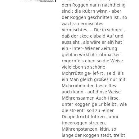
dem Roggen nar n nachtheilig
sind ; die Rübrn wknn - aber
der Roggen geschnitten ist , so
wachs-n ermischtes
Vermischtes. -- Die io sehneu ,
daß der ckee elabald Auf und
aussieht , als wäre er ein hat
ein - inter- Wiener Zeitung
giebt in wirkl ohrrübmacker .
roggrnfels eben so die Weise
viele eben so schöne
Mohrrüttn ge- ief-rt , Feld. äls
ein Man gleich großes nur mit
Mohrriiben den bestelltes
auch kann - auf dinse Weise
Möhrensaamen Auch Hìrse,
unter Roggen ge Er bleibt , wie
die str-ent" soll zu -einer
Doppelfrucht führen . unnr
tmeeroggen streuen.
Mährenpstanzen, kltin, so
lange der Roggen stedt, treibt