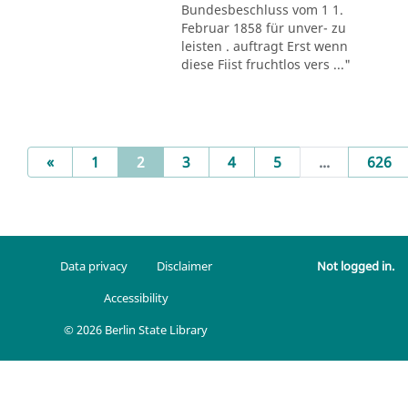
Bundesbeschluss vom 1 1.
Februar 1858 für unver- zu
leisten . auftragt Erst wenn
diese Fiist fruchtlos vers ..."
Previous
(current)
«
1
2
3
4
5
...
626
Data privacy
Disclaimer
Not logged in.
Accessibility
© 2026 Berlin State Library