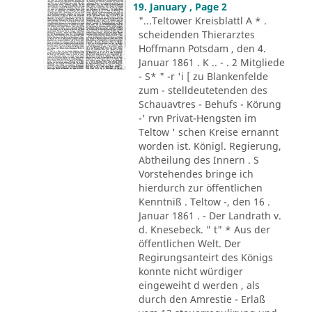
19. January , Page 2
"...Teltower Kreisblattl A * .
scheidenden Thierarztes
Hoffmann Potsdam , den 4.
Januar 1861 . K .. - . 2 Mitgliede
- S* " -r 'i [ zu Blankenfelde
zum - stelldeutetenden des
Schauavtres - Behufs - Körung
-' rvn Privat-Hengsten im
Teltow ' schen Kreise ernannt
worden ist. Königl. Regierung,
Abtheilung des Innern . S
Vorstehendes bringe ich
hierdurch zur öffentlichen
Kenntniß . Teltow -, den 16 .
Januar 1861 . - Der Landrath v.
d. Knesebeck. " t" * Aus der
öffentlichen Welt. Der
Regirungsanteirt des Königs
konnte nicht würdiger
eingeweiht d werden , als
durch den Amrestie - Erlaß