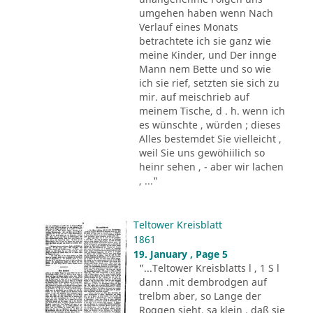
umgehen haben wenn Nach
Verlauf eines Monats
betrachtete ich sie ganz wie
meine Kinder, und Der innge
Mann nem Bette und so wie
ich sie rief, setzten sie sich zu
mir. auf meischrieb auf
meinem Tische, d . h. wenn ich
es wünschte , würden ; dieses
Alles bestemdet Sie vielleicht ,
weil Sie uns gewöhiilich so
heinr sehen , - aber wir lachen
, ..."
Teltower Kreisblatt
1861
19. January , Page 5
"...Teltower Kreisblatts l , 1 S l
dann .mit dembrodgen auf
trelbm aber, so Lange der
Roggen sieht, sa klein , daß sie