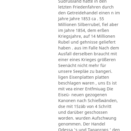
Südrußland hatte in den
letzten Friedenfahren durch
den Getreidehandel einen n im
Jahre Jahre 1853 ca . 55
Millionen Silberrubel, fiel aber
im Jahre 1854, dem erßen
Kriegsjahre, auf 14 Millionen
Rubel und gehnisse geliefert
haben . aus im Falle Nach dem
Ausfall derselben braucht mit
einer eines Krieges größeren
Seenächt nicht mehr für
unsere Seepläe zu bangeri.
ligen Eisenplatten platten
beschlagen waren , uns Es ist
mit vea einer Entfmiuag Die
Eiseü- neuen gezogenen
Kanonen nach Schießwänden,
dse mit 15zäb von 4 Schritt
und darüber geschossen
worden. wurden Aufschwung
genommen. Der Handel
Odessa 's und Taganrops ' den