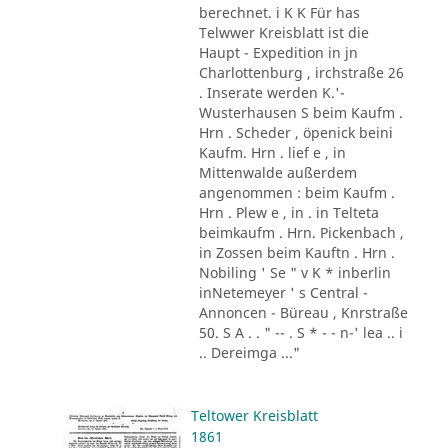
berechnet. i K K Für has
Telwwer Kreisblatt ist die
Haupt - Expedition in jn
Charlottenburg , irchstraße 26
. Inserate werden K.'-
Wusterhausen S beim Kaufm .
Hrn . Scheder , öpenick beini
Kaufm. Hrn . lief e , in
Mittenwalde außerdem
angenommen : beim Kaufm .
Hrn . Plew e , in . in Telteta
beimkaufm . Hrn. Pickenbach ,
in Zossen beim Kauftn . Hrn .
Nobiling ' Se " v K * inberlin
inNetemeyer ' s Central -
Annoncen - Büreau , Knrstraße
50. S A . . " -- . S * - - n-' lea .. i
.. Dereimga ..."
Teltower Kreisblatt
1861