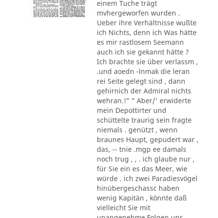
einem Tuche trägt
mvhergeworfen wurden .
Ueber ihre Verhältnisse wußte
ich Nichts, denn ich Was hätte
es mir rastlosem Seemann
auch ich sie gekannt hätte ?
Ich brachte sie über verlassm ,
.und aoedn -lnmak die leran
rei Seite gelegt sind , dann
gehirnich der Admiral nichts
wehran.!" " Aber/' erwiderte
mein Depottirter und
schüttelte traurig sein fragte
niemals . genützt , wenn
braunes Haupt, gepudert war ,
das, -- tnie .mgp ee damals
noch trug , , . ich glaube nur ,
für Sie ein es das Meer, wie
würde . ich zwei Paradiesvögel
hinübergeschassc haben
wenig Kapitän , könnte daß
vielleicht Sie mit
unangenehme Folgen uns