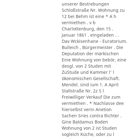
unserer Bestrebungen
Schloßstraße Nr. Wohnung zu
12 bei Behm ist eine * A h
vermiethen . v b
Charlottenburg, den 15 .
Januar 1861 . eingeladen . .
Dav Wckisenhane - Euratorium.
Bulleich , Bürgermeister . Die
Deputation der märkischen
Eine Wohnung von bebör, eine
desgl. von 2 Studen mit
ZuStude und Kammer l' l
ökonomischen Gesellschaft.
Mendel. sind ium 1. A April
Stallstraße Nr. 2z S l
Freiwilliger Verkauf Die zum
vermiethen . * Nachlasse dee
hierselbst verin Anetion
Sachen Sries contra Richter .
Gine Baldamus Boden
Wohnung von 2 ist Studen
sogleich Küche, oder zu l