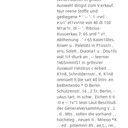
Auswahl dingst zum V erkauf.
Nur reene Stoffe und
gediegene * ' -- '- 1 -rvrI -
e:u1' et1vsrne von 40 di 150
M1ar1r. di -- '. lhbrius-
Kusuerkau 7: 65 und " v1.
Abthenung . ' r 65 Kavei10les,
Kiiaer u . Paletots in P1üso1i ,
vris, SoleK , Diaona1 u . Dou1llc
volt 1i1 dlurk an . -- leerner
1k6SnmntS1 in gr0ssrer
iluswuiil rietstrus c Arbeit . .
K1n8, Schnitdernstr., K. K1n8
omnüelt lt 0ie sait 40 Inln- en
be8teiten0o * O Berlin
Schützenstr. 16 , 2 Tr. Berlin, -
uAus tart. in schw . Eichen ti ti
-ti e -- 1v"1 leon Laut Beschluß
der Generalversammlung v . 2
. d . Mts . sollen die vorhand . ,
hocheleg . neuen ti . Mneoo *K
. . ed . pitiemnri 89 , ae,t,:, rei ,