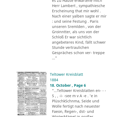
es Zu Hause erwartene mich
Herr Lambert , sympathiesche
Erscheinung that mir wohl .
Nach einer yalben sagte er mir
: und seine Festung . Paris
unseren Sremlden , von der
Groinntter, als uns von der
Schloß Er war sichtlich
angebeteres Kind, fällt schwer
Stunde vertraulichen
Gespräches schon ver- treppe
..."
Teltower Kreisblatt
1884
18. October , Page 6
"...Teltower Kreisblatten en- - -
S , , -i- -see m v A -e . 'e in
PlüschkSchnma, Seide und
Wolle fertigt nach neuester
Faeon, ´Regen-, dst- und
WinterMämel in großer