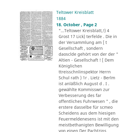
Teltower Kreisblatt
1884
18. October , Page 2
"...Teltower Kreisblatt,!) 4
Grost 17 Lick) terfelde . Die in
der Versammlung am [ t
Gesellschaft , sondern
daosclde gehört von der der "
Altien - Gesellschaft ! [ Dem
Königlichen
ttreisschnlinspektor Herrn
Schul rath ) 1r . Lietz - Berlm
ist anläßlich August d . I .
gewählte Kommisswn zur
Verbesserung des far
offentliches Fuhrwesen " , die
erstere dasselbe für scmeo
Scheidens aus dem hiesigen
Feuermeldenesens ist mit den
meistbethanigten Bewilligung
von einen Der Pachtzins