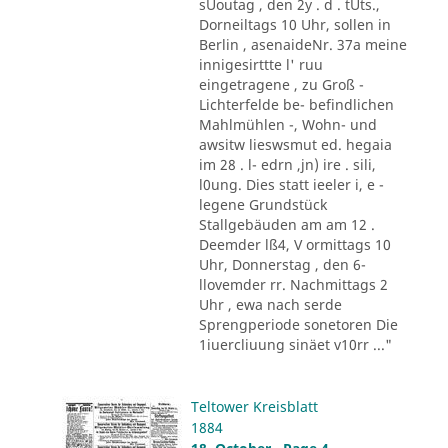
sUoutag , den 2y . d . tUts.,
Dorneiltags 10 Uhr, sollen in
Berlin , asenaideNr. 37a meine
innigesirttte l' ruu
eingetragene , zu Groß -
Lichterfelde be- befindlichen
Mahlmühlen -, Wohn- und
awsitw lieswsmut ed. hegaia
im 28 . l- edrn ,jn) ire . sili,
l0ung. Dies statt ieeler i, e -
legene Grundstück
Stallgebäuden am am 12 .
Deemder lß4, V ormittags 10
Uhr, Donnerstag , den 6-
llovemder rr. Nachmittags 2
Uhr , ewa nach serde
Sprengperiode sonetoren Die
1iuercliuung sinäet v10rr ..."
Teltower Kreisblatt
1884