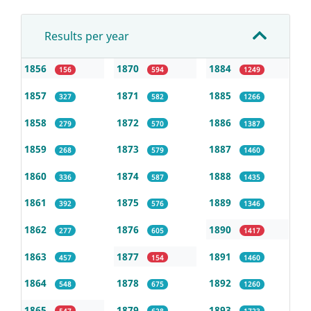
Results per year
1856
1870
1884
156
594
1249
1857
1871
1885
327
582
1266
1858
1872
1886
279
570
1387
1859
1873
1887
268
579
1460
1860
1874
1888
336
587
1435
1861
1875
1889
392
576
1346
1862
1876
1890
277
605
1417
1863
1877
1891
457
154
1460
1864
1878
1892
548
675
1260
1865
1879
1893
547
628
1723