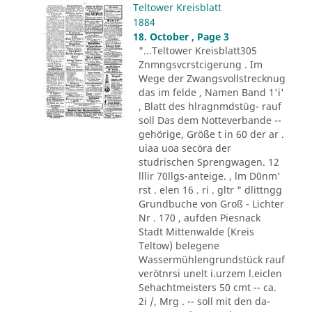
Teltower Kreisblatt
1884
18. October , Page 3
"...Teltower Kreisblatt305
Znmngsvcrstcigerung . Im
Wege der Zwangsvollstrecknug
das im felde , Namen Band 1'i'
, Blatt des hlragnmdstüg- rauf
soll Das dem Notteverbande --
gehörige, Größe t in 60 der ar .
uiaa uoa secöra der
studrischen Sprengwagen. 12
lllir 70llgs-anteige. , lm D0nm'
rst . elen 16 . ri . gltr " dlittngg
Grundbuche von Groß - Lichter
Nr . 170 , aufden Piesnack
Stadt Mittenwalde (Kreis
Teltow) belegene
Wassermühlengrundstück rauf
verötnrsi unelt i.urzem l.eiclen
Sehachtmeisters 50 cmt -- ca.
2i /, Mrg . -- soll mit den da-