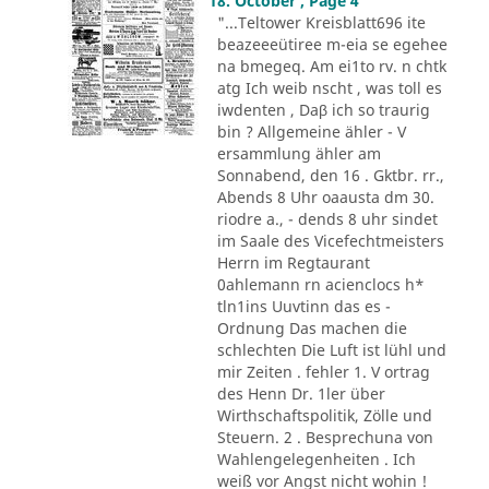
18. October , Page 4
"...Teltower Kreisblatt696 ite
beazeeeütiree m-eia se egehee
na bmegeq. Am ei1to rv. n chtk
atg Ich weib nscht , was toll es
iwdenten , Daβ ich so traurig
bin ? Allgemeine ähler - V
ersammlung ähler am
Sonnabend, den 16 . Gktbr. rr.,
Abends 8 Uhr oaausta dm 30.
riodre a., - dends 8 uhr sindet
im Saale des Vicefechtmeisters
Herrn im Regtaurant
0ahlemann rn acienclocs h*
tln1ins Uuvtinn das es -
Ordnung Das machen die
schlechten Die Luft ist lühl und
mir Zeiten . fehler 1. V ortrag
des Henn Dr. 1ler über
Wirthschaftspolitik, Zölle und
Steuern. 2 . Besprechuna von
Wahlengelegenheiten . Ich
weiß vor Angst nicht wohin !