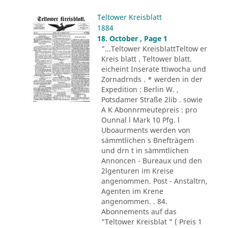
Teltower Kreisblatt
1884
18. October , Page 1
"...Teltower KreisblattTeltow er
Kreis blatt . Teltower blatt.
eicheint Inserate ttiwocha und
Zornadrnds . * werden in der
Expedition : Berlin W. ,
Potsdamer Straße 2lib . sowie
A K Abonnrmeutepreis : pro
Ounnal l Mark 10 Pfg. l
Uboaurments werden von
sämmtlichen s Bnefträgem
und drn t in sämmtlichen
Annoncen - Bureaux und den
2lgenturen im Kreise
angenommen. Post - Anstaltrn,
Agenten im Krene
angenommen. . 84.
Abonnements auf das
"Teltower Kreisblat " ( Preis 1