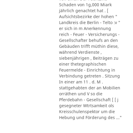
Schaden von 1g,000 Miark
jährlich genachtet hat . [
Aufsichtsbezirke der hohen "
Landkreis die Berlin - Telto :v "
er sich in m Anerkennung
reich - Feuer - Versicherungs -
Gesellschafter behufs an den
Gebäuden trifft müthin diese,
während Verdienste ,
siebenjährigen , Beiträgen zu
einer thetegraphischen
Feuermelde - Einrichtung in
Verbindung getreten . Sitzung
In einer am 11 . d. M .
stattgehabten der an Mobilien
orräthen und V so die
Pferdebahn - Gesellschaft [ [ j
gesegneter Wtrtsamkeit ols
Kreisschulenspektor um die
Hebung und Förderung des ..."