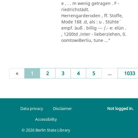
e , . . m wenig getragen . F -
riedrichstädt.
Herrengarderoden , ff. Stoffe,
Mode 188 .d, als : u . Stühte´
empf. äuß . billig --- /.- e: elün .
, 1200td ,inter - lieberziehen, 0.
oomtowiBerliu, tune ..."
(current)
«
1
2
3
4
5
...
1033
Data privacy
Disclaimer
Not logged in.
Accessibility
© 2026 Berlin State Library