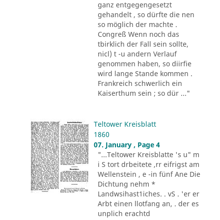
ganz entgegengesetzt
gehandelt , so dürfte die nen
so möglich der machte .
Congreß Wenn noch das
tbirklich der Fall sein sollte,
nicl) t -u andern Verlauf
genommen haben, so diirfie
wird lange Stande kommen .
Frankreich schwerlich ein
Kaiserthum sein ; so dür ..."
Teltower Kreisblatt
1860
07. January , Page 4
"...Teltower Kreisblatte 's u" m
i S tort drbeitete ,rr eifrigst am
Wellenstein , e -in fünf Ane Die
Dichtung nehm *
Landwsihast1iches. . vS . 'er er
Arbt einen llotfang an, . der es
unplich erachtd