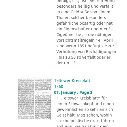
befolgt, i . ,). Ist ' ver ein Hund
besonders heißig und verfällt
in eine Geldbuße von einem
Thaler. solcher besonders
gefährliche bösartig oder hat
ein Eigenschafter und nter ' -
Cigeümer hv , -- die nöthigen
Vorsichtsmaßregeln 14 . April
sind wenn 1851 befugt sie zur
Verhütung von Bechädigungen
, bis zu 50 so verfällt oder er
der un ..."
Teltower Kreisblatt
1860
07. January , Page 3
"...Teltower Kreisblatt* für
einen Schwachkopf und einen
gewöhnlichen so sehr an sich
Geist hält, Mag sehen, wohin
sosche politische nrart führen
soll, wie , sie bau t mit dem