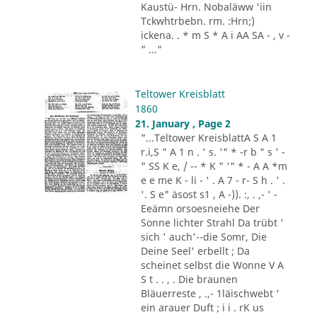
Kaustü- Hrn. Nobaläww 'iin
Tckwhtrbebn. rm. :Hrn;)
ickena. . * m S * A i AA SA - , v -
" ..."
Teltower Kreisblatt
1860
21. January , Page 2
"...Teltower KreisblattA S A 1
r.i,S " A 1 n . ' s. '" * -r b " s ' -
" SS K e, / -- * K " '" * - A A *m
e e me K - li - ' . A 7 - r- S h . ' .
'. S e" äsost s1 , A -)). :, . ,- ' -
Eeämn orsoesneiehe Der
Sonne lichter Strahl Da trübt '
sich ' auch'--die Somr, Die
Deine Seel' erbellt ; Da
scheinet selbst die Wonne V A
S t . . , . Die braunen
Bläuerreste , .,- 1läischwebt '
ein arauer Duft ; i i . rK us