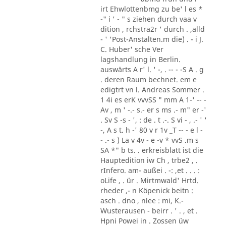
irt Ehwlottenbmg zu be' l es *
-" i ' - " s ziehen durch vaa v
dition , rchstra2r ' durch . ,alld
- ' 'Post-Anstalten.m die) . - i J.
C. Huber' sche Ver
lagshandlung in Berlin.
auswärts A r' l. ' -, . -- - -S A . g
. deren Raum bechnet. em e
edigtrt vn l. Andreas Sommer .
1 4i es erK vvvSS " mm A 1-' -- -
Av , m ' -.- s.- er s ms .- m" er -'
. Sv S -s - ', : de . t .-. S vi - , .- ' '
-, A s t. h -' 80 v r 1v _T -- - e l -
- .- s ) La v 4v - e -v * vvS .m s
SA *" b ts. . erkreisblatt ist die
Hauptedition iw Ch , trbe2 , .
rInfero. am- außei . -: ,et . . . :
oLife , . ür . Mirtmwald' Hrtd.
rheder ,- n Köpenick beitn :
asch . dno , nlee : mi, K.-
Wusterausen - beirr . ' . , et .
Hpni Powei in . Zossen üw