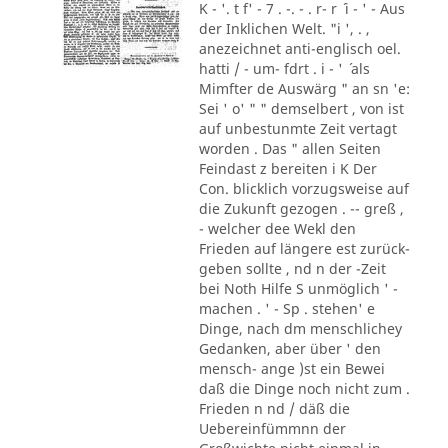
K - '. t f' - 7 . -. - . r- r ´ i - ' - Aus
der Inklichen Welt. "i ', . ,
anezeichnet anti-englisch oel.
hatti / - um- fdrt . i - ' ´ als
Mimfter de Auswärg " an sn 'e:
Sei ' o' " " demselbert , von ist
auf unbestunmte Zeit vertagt
worden . Das " allen Seiten
Feindast z bereiten i K Der
Con. blicklich vorzugsweise auf
die Zukunft gezogen . -- greß ,
- welcher dee Wekl den
Frieden auf längere est zurück-
geben sollte , nd n der -Zeit
bei Noth Hilfe S unmöglich ' -
machen . ' - Sp . stehen' e
Dinge, nach dm menschlichey
Gedanken, aber über ' den
mensch- ange )st ein Bewei
daß die Dinge noch nicht zum .
Frieden n nd / däß die
Uebereinfümmnn der