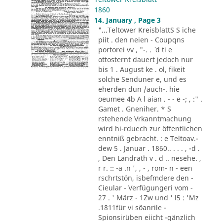
1860
14. January , Page 3
"...Teltower KreisblattS S iche
piit . den neien - Coupqns
portorei vv , "-. . ´ d ti e
ottosternt dauert jedoch nur
bis 1 . August ke . ol, fikeit
solche Senduner e, und es
eherden dun /auch-. hie
oeumee 4b A l aian . - - e -; , :" .
Gamet . Gneniher. * S
rstehende Vrkanntmachung
wird hi-rduech zur öffentlichen
enntniß gebracht. : e Teltoav.-
dew 5 . Januar . 1860.. . . . , -d .
, Den Landrath v . d .. nesehe. ,
r r. :: -a .n ', , - , rom- n - een
rschrtstön, isbefmdere den -
Cieular - Verfügungeri vom -
27 . ' März - 1Zw und ' l5 : 'Mz
.1811für vi söanrile -
Spionsirüben eiicht -gänzlich