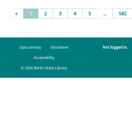
(current)
«
1
2
3
4
5
...
582
Data privacy
Disclaimer
Not logged in.
Accessibility
© 2026 Berlin State Library