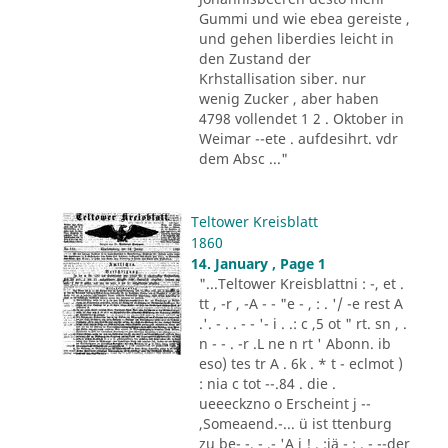
Gummi und wie ebea gereiste ,
und gehen liberdies leicht in
den Zustand der
Krhstallisation siber. nur
wenig Zucker , aber haben
4798 vollendet 1 2 . Oktober in
Weimar --ete . aufdesihrt. vdr
dem Absc ..."
Teltower Kreisblatt
1860
14. January , Page 1
"...Teltower Kreisblattni : -, et .
tt , -r , -A - - "e - , : . '/ -e rest A
.'. - . . - - '- i . .: c ,5 ot " rt. sn , .
n - - . -r .L ne n rt ' Abonn. ib
eso) tes tr A . 6k . * t - eclmot )
: nia c tot --.84 . die .
ueeeckzno o Erscheint j --
,Someaend.-... ü ist ttenburg
zu be- -. - ,- 'A i ! . :iä - : . - --der