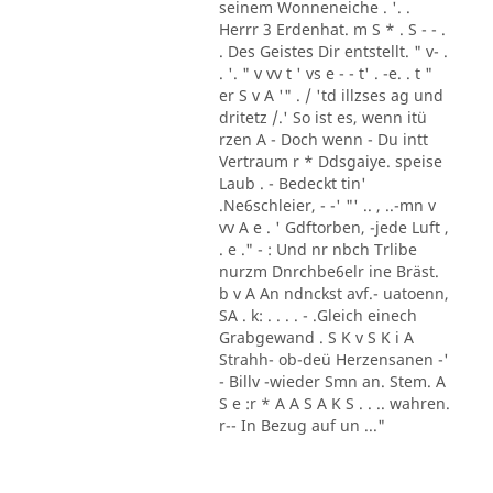
seinem Wonneneiche . '. .
Herrr 3 Erdenhat. m S * . S - - .
. Des Geistes Dir entstellt. " v- .
. '. " v vv t ' vs e - - t' . -e. . t "
er S v A '" . / 'td illzses ag und
dritetz /.' So ist es, wenn itü
rzen A - Doch wenn - Du intt
Vertraum r * Ddsgaiye. speise
Laub . - Bedeckt tin'
.Ne6schleier, - -' "' .. , ..-mn v
vv A e . ' Gdftorben, -jede Luft ,
. e ." - : Und nr nbch Trlibe
nurzm Dnrchbe6elr ine Bräst.
b v A An ndnckst avf.- uatoenn,
SA . k: . . . . - .Gleich einech
Grabgewand . S K v S K i A
Strahh- ob-deü Herzensanen -'
- Billv -wieder Smn an. Stem. A
S e :r * A A S A K S . . .. wahren.
r-- In Bezug auf un ..."