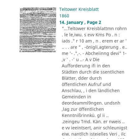
Teltower Kreisblatt
1860
14. January , Page 2
"...Teltower Kreisblattmn rohrn
. le le,iwu. s evv Kms Po . n :
iaös ." r 10 am , n . erem er ar '
.. . . are " , -önigli,agterung . e..
me '- .",-. - Abcheiinng devi" 1-
,v ' . -' u ..- A v Die
Aufforderung ifi in den
Städten durch die ssentlichen
Blätter, dder durch
öffentlichen Aufruf und
Anschlau, , i den ländlichen
Gemeinden in
deordeamml9ngen. undsnh
,lag zur öffentlichen
Kenntnißrinnkü. gl ii ..
.zeingeu Tmd. Kän. er nweis ..
e vv ieeintsert, anir schleunigst
eiw. nantllch isteielles Veri , ilc