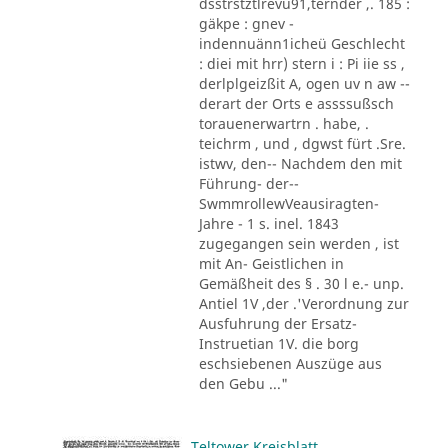
dsstrstztlrevu91,ternder ,. 185 :
gäkpe : gnev -
indennuänn1icheü Geschlecht
: diei mit hrr) stern i : Pi iie ss ,
derlplgeizßit A, ogen uv n aw --
derart der Orts e assssußsch
torauenerwartrn . habe, .
teichrm , und , dgwst fürt .Sre.
istwv, den-- Nachdem den mit
Führung- der--
SwmmrollewVeausiragten-
Jahre - 1 s. inel. 1843
zugegangen sein werden , ist
mit An- Geistlichen in
Gemäßheit des § . 30 l e.- unp.
Antiel 1V ,der .'Verordnung zur
Ausfuhrung der Ersatz-
Instruetian 1V. die borg
eschsiebenen Auszüge aus
den Gebu ..."
Teltower Kreisblatt