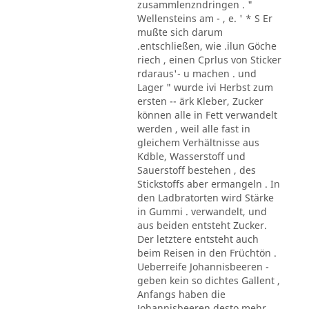
zusammlenzndringen . "
Wellensteins am - , e. ' * S Er
mußte sich darum
.entschließen, wie .ilun Göche
riech , einen Cprlus von Sticker
rdaraus'- u machen . und
Lager " wurde ivi Herbst zum
ersten -- ärk Kleber, Zucker
können alle in Fett verwandelt
werden , weil alle fast in
gleichem Verhältnisse aus
Kdble, Wasserstoff und
Sauerstoff bestehen , des
Stickstoffs aber ermangeln . In
den Ladbratorten wird Stärke
in Gummi . verwandelt, und
aus beiden entsteht Zucker.
Der letztere entsteht auch
beim Reisen in den Früchtön .
Ueberreife Johannisbeeren -
geben kein so dichtes Gallent ,
Anfangs haben die
Johannisbeeren desto mehr