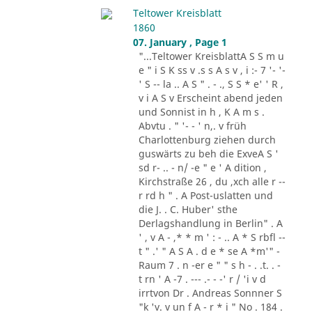
Teltower Kreisblatt
1860
07. January , Page 1
"...Teltower KreisblattA S S m u
e " i S K ss v .s s A s v , i :- 7 '- '-
' S -- la .. A S " . - ., S S * e' ' R ,
v i A S v Erscheint abend jeden
und Sonnist in h , K A m s .
Abvtu . " '- - ' n,. v früh
Charlottenburg ziehen durch
guswärts zu beh die ExveA S '
sd r- .. - n/ -e " e ' A dition ,
Kirchstraße 26 , du ,xch alle r --
r rd h " . A Post-uslatten und
die J. . C. Huber' sthe
Derlagshandlung in Berlin" . A
' , v A - ,* * m ' : - .. A * S rbfl --
t " .' " A S A . d e * se A *m'" -
Raum 7 . n -er e " " s h - . .t. . -
t rn ' A -7 . --- .- - -' r / 'i v d
irrtvon Dr . Andreas Sonnner S
"k 'v. v un f A - r * i " No . 184 .