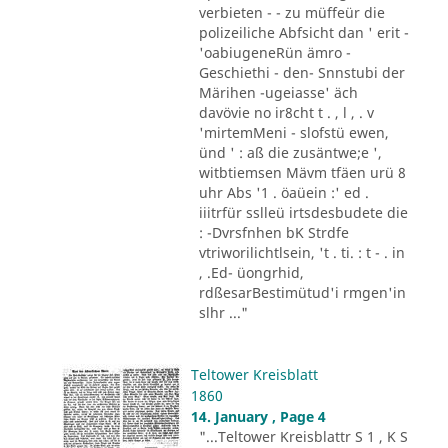
verbieten - - zu müffeür die
polizeiliche Abfsicht dan ' erit -
'oabiugeneRün ämro -
Geschiethi - den- Snnstubi der
Märihen -ugeiasse' äch
davövie no ir8cht t . , l , . v
'mirtemMeni - slofstü ewen,
ünd ' : aß die zusäntwe;e ',
witbtiemsen Mävm tfäen urü 8
uhr Abs '1 . öaüein :' ed .
iiitrfür sslleü irtsdesbudete die
: -Dvrsfnhen bK Strdfe
vtriworilichtlsein, 't . ti. : t - . in
, .Ed- üongrhid,
rdßesarBestimütud'i rmgen'in
slhr ..."
Teltower Kreisblatt
1860
14. January , Page 4
"...Teltower Kreisblattr S 1 , K S