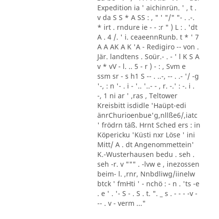
Expedition ia ' aichinrün. ' , t .
v da S S * A SS : , " ' "/" "- . .-.
* irt . rndure ie - - :r " ) L : . 'dt
A . 4 /. ' i. ceaeennRunb. t * ' 7
A A AK A K 'A - Redigiro -- von .
Jär. landtens . Soür.- . - ' l K S A
v * vV - l. .. 5 - r ) - : , Svm e
ssm sr - s h1 S -- . ..-, -- . .- '/ -g
'-, : n '- . i - '.. '..- - , r. -.' : -. i .
-, 1 ni ar ' ,ras , Teltower
Kreisbitt isdidle 'Haüpt-edi
änrChurioenbue'g,nllße6/,iatc
' frödrn täß. Hrnt Sched ers : in
Köpericku 'Küsti nxr Löse ' ini
Mitt/ A . dt Angenommettein'
K.-Wusterhausen bedu . seh .
seh -r. v """ . -lvw e , inezossen
beim- l. ,rnr, Nnbdliwg/iinelw
btck ' fmHti ' - nchö : - n . 'ts -e
. e ' . '- S - . S . t. ". _ s . - - - -v -
-- . v - verm ..."