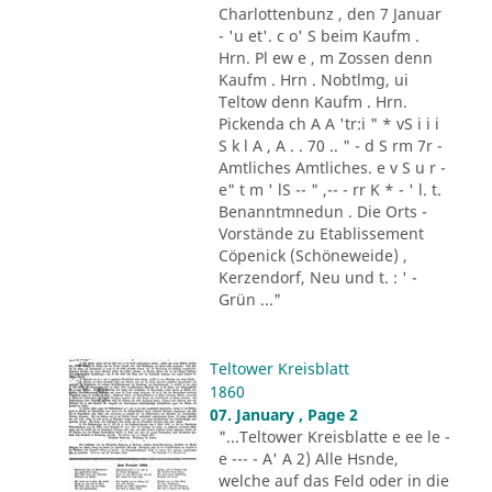
Charlottenbunz , den 7 Januar
- 'u et'. c o' S beim Kaufm .
Hrn. Pl ew e , m Zossen denn
Kaufm . Hrn . Nobtlmg, ui
Teltow denn Kaufm . Hrn.
Pickenda ch A A 'tr:i " * vS i i i
S k l A , A . . 70 .. " - d S rm 7r -
Amtliches Amtliches. e v S u r -
e" t m ' lS -- " ,-- - rr K * - ' l. t.
Benanntmnedun . Die Orts -
Vorstände zu Etablissement
Cöpenick (Schöneweide) ,
Kerzendorf, Neu und t. : ' -
Grün ..."
Teltower Kreisblatt
1860
07. January , Page 2
"...Teltower Kreisblatte e ee le -
e --- - A' A 2) Alle Hsnde,
welche auf das Feld oder in die