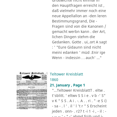
Großwichte nicht einmal in
den Hauptfragen erreicht ist ,
daß vielmehr immer noch eine
neue Appellallon an -den leren
Bestimmungsgrand, Die -
Fragen sind von die Kanonen /
gemacht werbn kann . der Art,
lichen Dingen stehm die
Gedanken. Gotte . ui,.ort A sagt
: ' "Eure Gidaunn sind nicht
meini edanken ' müd .Enir ige
Wenn - indessin . . auch' ..."
Teltower Kreisblatt
1860
21. January , Page 1
"...Teltower KreisblattT . eltw .
t'sblitt. ' eltwv S S i e . v b -' S"
v K " S S . A i . -. A . . ri . " -e S i)
- sa - . l ' . il ' l 't r " S Erscheint
jeden . onn- . r27 t -i 1 -i , - il : -
- -- -- ' - " -' abmd früh und i-