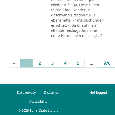
wieder A * K Ja, Liese is een
feltrig Kind , wieder us
geschwind ! Ztation für I!
ebensmittel - 1ntersuchungen
errichtet. -. Da dhaut man
eltouier reisäugethua eine
erste Harmonie n diesem J ..."
(current)
«
1
2
3
4
5
...
976
Data privacy
Disclaimer
Not logged in.
Accessibility
© 2026 Berlin State Library