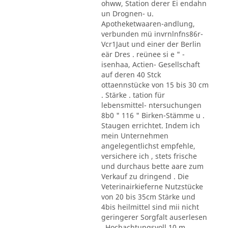
ohww, Station derer Ei endahn
un Drognen- u.
Apotheketwaaren-andlung,
verbunden mü invrnlnfns86r-
Vcr1Jaut und einer der Berlin
eär Dres . reünee si e " -
isenhaa, Actien- Gesellschaft
auf deren 40 Stck
ottaennstücke von 15 bis 30 cm
. Stärke . tation für
lebensmittel- ntersuchungen
8b0 " 116 " Birken-Stämme u .
Staugen errichtet. Indem ich
mein Unternehmen
angelegentlichst empfehle,
versichere ich , stets frische
und durchaus bette aare zum
Verkauf zu dringend . Die
Veterinairkieferne Nutzstücke
von 20 bis 35cm Stärke und
4bis heilmittel sind mii nicht
geringerer Sorgfalt auserlesen
. Hochachtungsvoll 10 m