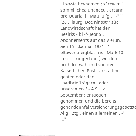
l l sowie bovnemen : sSrew m 1
sbmmllichea unanecu . arcanr
pro Quariai l i Matt l0 fg . l -""'
'26 . :laurg. Dee ninsstrr süe
Landwirtdschaft hat den
Bezirks - bi -'- Jeor 5 .
Abonnements auf das V erun,
aen 15 . :kannar 1881 . '
eltower ,neigblat rris l Mark 10
f ercl . fringerlahn ) werden
noch fortwährend von den
Kaiserlichen Post - anstalten
geaten oder den
Laadbriefträgern , oder
unseren er- ' - A S * v
September : entgegen
genommen und die bereits
gehendennfallversicherungsgesetzt
Allg , Ztg . einen allemeinen . -'
..."