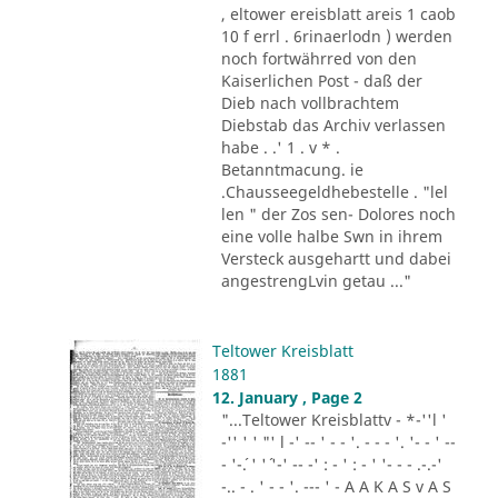
, eltower ereisblatt areis 1 caob
10 f errl . 6rinaerlodn ) werden
noch fortwährred von den
Kaiserlichen Post - daß der
Dieb nach vollbrachtem
Diebstab das Archiv verlassen
habe . .' 1 . v * .
Betanntmacung. ie
.Chausseegeldhebestelle . "lel
len " der Zos sen- Dolores noch
eine volle halbe Swn in ihrem
Versteck ausgehartt und dabei
angestrengLvin getau ..."
Teltower Kreisblatt
1881
12. January , Page 2
"...Teltower Kreisblattv - *-''l '
-'' ' ' "' l -' -- ' - - '. - - - '. '- - ' --
- '-´. ' '´ '-' -- -' : - ' : - ' '- - - .-.-'
-.. - . ' - - '. --- ' - A A K A S v A S