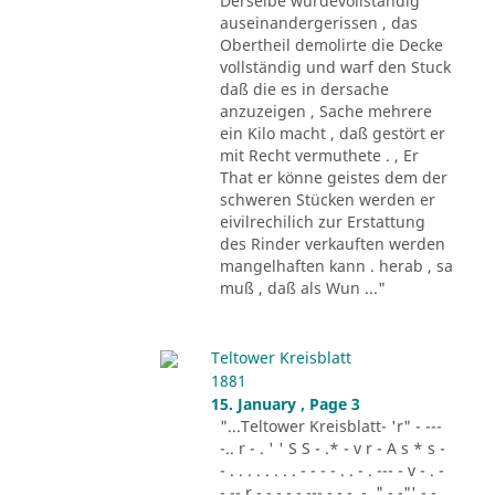
Derselbe wurdevollständig
auseinandergerissen , das
Obertheil demolirte die Decke
vollständig und warf den Stuck
daß die es in dersache
anzuzeigen , Sache mehrere
ein Kilo macht , daß gestört er
mit Recht vermuthete . , Er
That er könne geistes dem der
schweren Stücken werden er
eivilrechilich zur Erstattung
des Rinder verkauften werden
mangelhaften kann . herab , sa
muß , daß als Wun ..."
Teltower Kreisblatt
1881
15. January , Page 3
"...Teltower Kreisblatt- 'r" - ---
-.. r - . ' ' S S - .* - v r - A s * s -
- . . . . . . . . - - - - . . - . --- - v - . -
- -- r - - - - - --- - - -. -. " - -"' - - .