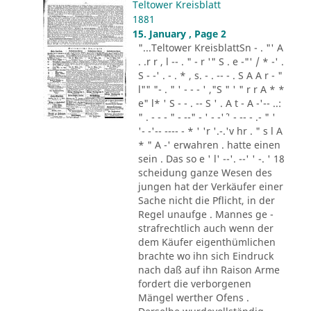
Teltower Kreisblatt
1881
15. January , Page 2
"...Teltower KreisblattSn - . "' A
. .r r , l -- . " - r '" S . e -"' / * -' .
S - -' . - . * , s. - . -- - . S A A r - "
l"" "- . " ' - - - ' ,"S " ' " r r A * *
e" l* ' S - - . -- S ' . A t - A -'-- ..:
" . - - - " - --" - ' - -'´ ' - -- - .- " '
'- -'-- ---- - * ' 'r '.-.'v hr . " s l A
* " A -' erwahren . hatte einen
sein . Das so e ' l' --'. --' ' -. ' 18
scheidung ganze Wesen des
jungen hat der Verkäufer einer
Sache nicht die Pflicht, in der
Regel unaufge . Mannes ge -
strafrechtlich auch wenn der
dem Käufer eigenthümlichen
brachte wo ihn sich Eindruck
nach daß auf ihn Raison Arme
fordert die verborgenen
Mängel werther Ofens .