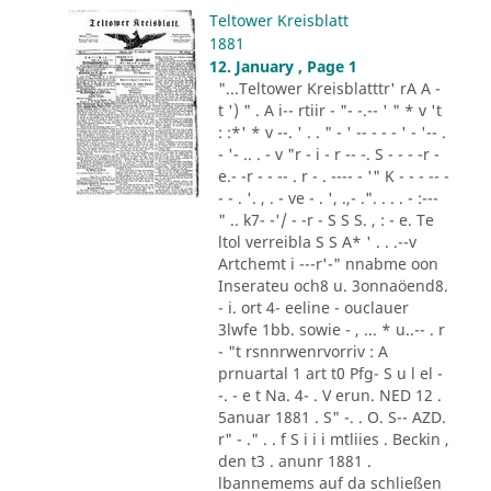
Teltower Kreisblatt
1881
12. January , Page 1
"...Teltower Kreisblatttr' rA A -
t ') " . A i-- rtiir - "- -.-- ' " * v 't
: :*' * v --. ' . . " - ' -- - - - ' - '-- .
- '- .. . - v "r - i - r -- -. S - - - -r -
e.- -r - - -- . r - . ---- - '" K - - - -- -
- - . '. , . - ve - . ', .,- .". . . . - :---
" .. k7- -'/ - -r - S S S. , : - e. Te
ltol verreibla S S A* ' . . .--v
Artchemt i ---r'-" nnabme oon
Inserateu och8 u. 3onnaöend8.
- i. ort 4- eeline - ouclauer
3lwfe 1bb. sowie - , ... * u..-- . r
- "t rsnnrwenrvorriv : A
prnuartal 1 art t0 Pfg- S u l el -
-. - e t Na. 4- . V erun. NED 12 .
5anuar 1881 . S" -. . O. S-- AZD.
r" - ." . . f S i i i mtliies . Beckin ,
den t3 . anunr 1881 .
lbannemems auf da schließen