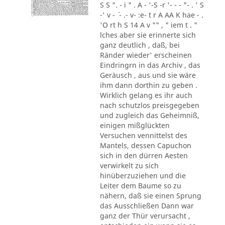
S S ". - i " . A - '-S -r '- - - "- . ' S
-' v - ´ - .- v- :e- t r A AA K hae - .
'O rt h S 14 A v "" , " iem t . "
lches aber sie erinnerte sich
ganz deutlich , daß, bei
Ränder wieder' erscheinen
Eindringrn in das Archiv , das
Geräusch , aus und sie wäre
ihm dann dorthin zu geben .
Wirklich gelang es ihr auch
nach schutzlos preisgegeben
und zugleich das Geheimniß,
einigen mißglückten
Versuchen vennittelst des
Mantels, dessen Capuchon
sich in den dürren Aesten
verwirkelt zu sich
hinüberzuziehen und die
Leiter dem Baume so zu
nähern, daß sie einen Sprung
das Ausschließen Dann war
ganz der Thür verursacht ,