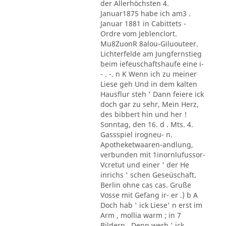
der Allerhöchsten 4.
Januar1875 habe ich am3 .
Januar 1881 in Cabittets -
Ordre vom Jeblenclort.
Mu8ZuonR 8alou-Giluouteer.
Lichterfelde am Jungfernstieg
beim iefeuschaftshaufe eine i-
- . -. n K Wenn ich zu meiner
Liese geh Und in dem kalten
Hausflur steh ' Dann feiere ick
doch gar zu sehr, Mein Herz,
des bibbert hin und her !
Sonntag, den 16. d . Mts. 4.
Gassspiel irogneu- n.
Apotheketwaaren-andlung,
verbunden mit 1inornlufussor-
Vcretut und einer ' der He
inrichs ' schen Geseüschaft.
Berlin ohne cas cas. Gruße
Vosse mit Gefang ir- er .) b A
Doch hab ' ick Liese' n erst im
Arm , mollia warm ; in 7
Bildern . Denn werb ' jck