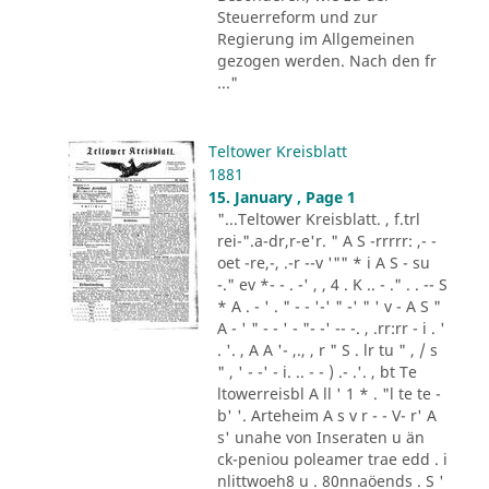
Steuerreform und zur
Regierung im Allgemeinen
gezogen werden. Nach den fr
..."
Teltower Kreisblatt
1881
15. January , Page 1
"...Teltower Kreisblatt. , f.trl
rei-".a-dr,r-e'r. " A S -rrrrr: ,- -
oet -re,-, .-r --v '"" * i A S - su
-." ev *- - . -' , , 4 . K .. - ." . . -- S
* A . - ' . " - - '-' " -' " ' v - A S "
A - ' " - - ' - "- -' -- -. , .rr:rr - i . '
. '. , A A '- ,., , r " S . lr tu " , / s
" , ' - -' - i. .. - - ) .- .'. , bt Te
ltowerreisbl A ll ' 1 * . "l te te -
b' '. Arteheim A s v r - - V- r' A
s' unahe von Inseraten u än
ck-peniou poleamer trae edd . i
nlittwoeh8 u . 80nnaöends . S '