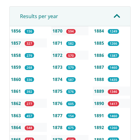
Results per year
1856
1870
1884
156
594
1249
1857
1871
1885
327
582
1266
1858
1872
1886
279
570
1387
1859
1873
1887
268
579
1460
1860
1874
1888
336
587
1435
1861
1875
1889
392
576
1346
1862
1876
1890
277
605
1417
1863
1877
1891
457
154
1460
1864
1878
1892
548
675
1260
1865
1879
1893
547
628
1723