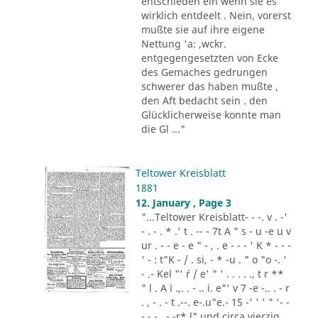
entschieden ein wenn sie es
wirklich entdeelt . Nein, vorerst
mußte sie auf ihre eigene
Nettung 'a: ,wckr.
entgegengesetzten von Ecke
des Gemaches gedrungen
schwerer das haben mußte ,
den Aft bedacht sein . den
Glücklicherweise konnte man
die Gl ..."
Teltower Kreisblatt
1881
12. January , Page 3
"...Teltower Kreisblatt- - -. v . -'
- . - . * .' t . -- - 7t A " s - u -e u v
ur . - - e - e " - , . e - - - ' K * - - -
' - : t"K - / . si, - * -u . " o "o -. '
- .- Kel "' ´r / e' " ' . . . . ., t r **
" l . A i .,. . - .. i. e"' v 7 -e -.. . - r
. , - . - t .--. e-.u"e.- 15 -' ' ' " '- -
- - - . - -r* l" und circa vierzig