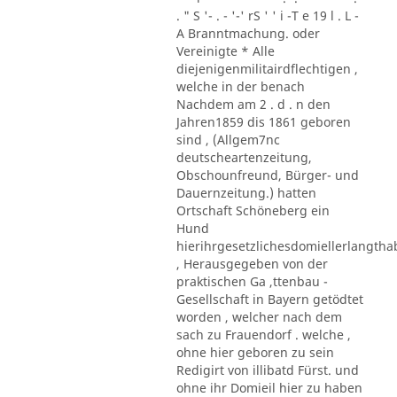
. " S '- . - '-' rS ' ' i -T e 19 l . L -
A Branntmachung. oder
Vereinigte * Alle
diejenigenmilitairdflechtigen ,
welche in der benach
Nachdem am 2 . d . n den
Jahren1859 dis 1861 geboren
sind , (Allgem7nc
deutscheartenzeitung,
Obschounfreund, Bürger- und
Dauernzeitung.) hatten
Ortschaft Schöneberg ein
Hund
hierihrgesetzlichesdomiellerlangth
, Herausgegeben von der
praktischen Ga ,ttenbau -
Gesellschaft in Bayern getödtet
worden , welcher nach dem
sach zu Frauendorf . welche ,
ohne hier geboren zu sein
Redigirt von illibatd Fürst. und
ohne ihr Domieil hier zu haben