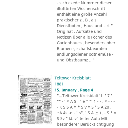
- sich ezede Numrner dieser
illufttirten Wochenschrift
enthält eine große Anzahl
praktischer z . B , als
Dienstboten , Haus und Llrt "
Originat . Aufsätze und
Notizen über alle Föcher des
Gartenbaues . besonders ober
Blumen -, schaflsbeamten
andlungsdiener odtr emüse -
und Obstbaumz ..."
Teltower Kreisblatt
1881
15. January , Page 4
"...Teltower Kreisblatt' l -' 7 '--
"" -" * A S ' ' e " "' 1 - - . * - - -
- K S S A * * S v * S ' S A 20 .
*A 4s -d - ' s". ' S A .:: ) . - S * v
S Sv " kt. v" telter Aulu Mlt
besonderer Berücksichtigung