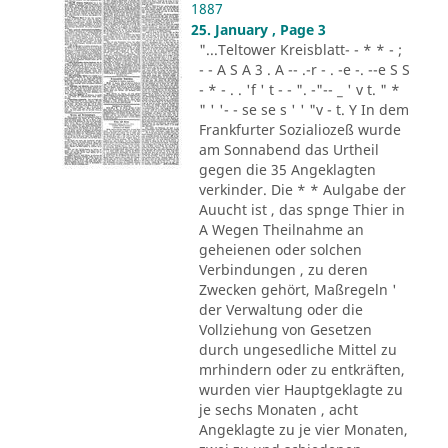
1887
25. January , Page 3
"...Teltower Kreisblatt- - * * - ;
- - A S A 3 . A -- .-r - . -e -. --e S S
- * - . . 'f ' t - - ". -"-- _ ' v t. " *
" ' '- - se se s ' ' "v - t. Y In dem
Frankfurter Sozialiozeß wurde
am Sonnabend das Urtheil
gegen die 35 Angeklagten
verkinder. Die * * Aulgabe der
Auucht ist , das spnge Thier in
A Wegen Theilnahme an
geheienen oder solchen
Verbindungen , zu deren
Zwecken gehört, Maßregeln '
der Verwaltung oder die
Vollziehung von Gesetzen
durch ungesedliche Mittel zu
mrhindern oder zu entkräften,
wurden vier Hauptgeklagte zu
je sechs Monaten , acht
Angeklagte zu je vier Monaten,