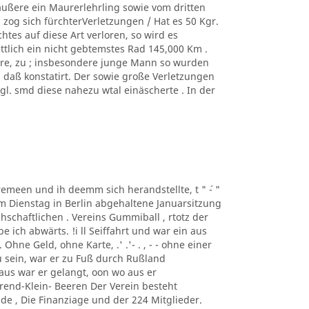
äußere ein Maurerlehrling sowie vom dritten
zog sich fürchterVerletzungen / Hat es 50 Kgr.
tes auf diese Art verloren, so wird es
ittlich ein nicht gebtemstes Rad 145,000 Km .
ere, zu ; insbesondere junge Mann so wurden
, daß konstatirt. Der sowie große Verletzungen
. smd diese nahezu wtal einäscherte . In der
taremeen und ih deemm sich herandstellte, t " ´- "
m Dienstag in Berlin abgehaltene Januarsitzung
schaftlichen . Vereins Gummiball , rtotz der
ich abwärts. !i ll Seiffahrt und war ein aus
hne Geld, ohne Karte, .' .'- . , - - ohne einer
 sein, war er zu Fuß durch Rußland
us war er gelangt, oon wo aus er
rend-Klein- Beeren Der Verein besteht
de , Die Finanziage und der 224 Mitglieder.