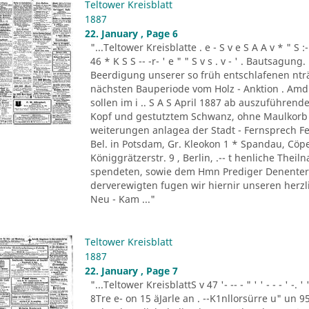
Teltower Kreisblatt
1887
22. January , Page 6
"...Teltower Kreisblatte . e - S v e S A A v * " S :- . " 
46 * K S S -- -r- ' e " " S v s . v - ' . Bautsag
Beerdigung unserer so früh entschlafenen nträ
nächsten Bauperiode vom Holz - Anktion . Amdi
sollen im i .. S A S April 1887 ab auszuführend
Kopf und gestutztem Schwanz, ohne Maulkorb i
weiterungen anlagea der Stadt - Fernsprech Fe
Bel. in Potsdam, Gr. Kleokon 1 * Spandau, Cöp
Königgrätzerstr. 9 , Berlin, .-- t henliche The
spendeten, sowie dem Hmn Prediger Denenter 
derverewigten fugen wir hiernir unseren herzli
Neu - Kam ..."
Teltower Kreisblatt
1887
22. January , Page 7
"...Teltower KreisblattS v 47 '- -- - " ' ' - - - ' -.
8Tre e- on 15 äJarle an . --K1nllorsürre u" un 9