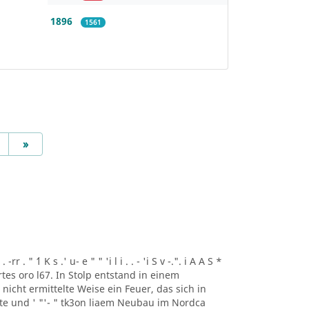
1896
1561
Next
»
r . " ´1 K s .' u- e " " 'i l i . . - 'i S v -.". i A A S *
artes oro l67. In Stolp entstand in einem
icht ermittelte Weise ein Feuer, das sich in
lte und ' "'- " tk3on liaem Neubau im Nordca