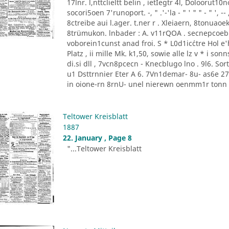
17lnr. l,nttclieltt belin , ietIegtr 4l, Doloorut1
socori5oen 7'runoport. -, " .'-'la - " ' " " - " '
8ctreibe aui l.ager. t.ner r . Xleiaern, 8tonu
8trümukon. lnbader : A. v11rQOA . secnepcoeb
voborein1cunst anad froi. S * L0d1ic´ctre Hol e'he
Platz , ii mille Mk. k1,50, sowie alle lz v * i 
di.si dll , 7vcn8pcecn - Knecblugo lno . 9l6. Sor
u1 Dsttrnnier Eter A 6. 7Vn1demar- 8u- as6e 27 [
in oione-rn 8rnU- unel nierewn oenmm1r tonn P
Teltower Kreisblatt
1887
22. January , Page 8
"...Teltower Kreisblatt