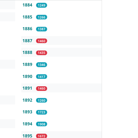
1884
1249
1885
1266
1886
1387
1887
1460
1888
1435
1889
1346
1890
1417
1891
1460
1892
1260
1893
1723
1894
1908
1895
1672