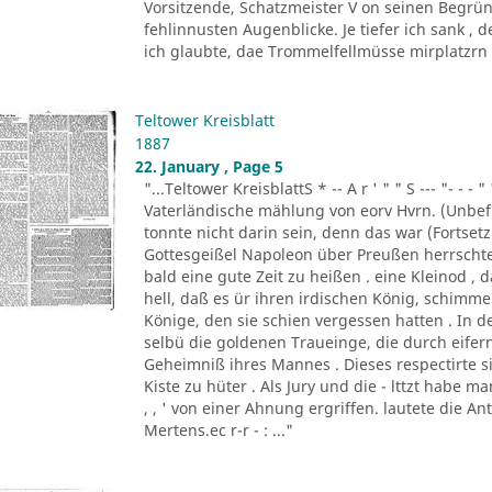
Vorsitzende, Schatzmeister V on seinen Begrün
fehlinnusten Augenblicke. Je tiefer ich sank ,
ich glaubte, dae Trommelfellmüsse mirplatzrn . 
Teltower Kreisblatt
1887
22. January , Page 5
"...Teltower KreisblattS * -- A r ' " " S --- "- - - " '
Vaterländische mählung von eorv Hvrn. (Unbefu
tonnte nicht darin sein, denn das war (Fortsetzu
Gottesgeißel Napoleon über Preußen herrscht
bald eine gute Zeit zu heißen . eine Kleinod ,
hell, daß es ür ihren irdischen König, schim
Könige, den sie schien vergessen hatten . In d
selbü die goldenen Traueinge, die durch eifern
Geheimniß ihres Mannes . Dieses respectirte si
Kiste zu hüter . Als Jury und die - lttzt habe 
, , ' von einer Ahnung ergriffen. lautete die A
Mertens.ec r-r - : ..."