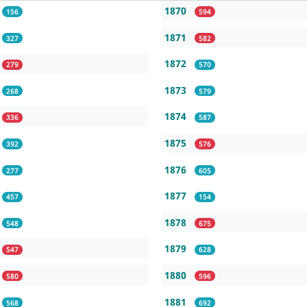
1870
156
594
1871
327
582
1872
279
570
1873
268
579
1874
336
587
1875
392
576
1876
277
605
1877
457
154
1878
548
675
1879
547
628
1880
580
596
1881
568
692