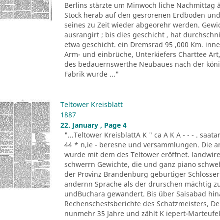
Berlins stärzte um Minwoch liche Nachmittag 
Stock herab auf den gesrorenen Erdboden und 
seines zu Zeit wieder abgeorehr werden. Gewich
ausrangirt ; bis dies geschicht , hat durchschn
etwa geschicht. ein Dremsrad 95 ,000 Km. inn
Arm- und einbrüche, Unterkiefers Charttee Art
des bedauernswerthe Neubaues nach der königl
Fabrik wurde ..."
Teltower Kreisblatt
1887
22. January , Page 4
"...Teltower KreisblattA K " ca A K A - - - . saa
44 * n,ie - beresne und versammlungen. Die a
wurde mit dem des Teltower eröffnet. landwireh
schwerrn Gewichte, die und ganz piano schwebe 
der Provinz Brandenburg geburtiger Schlosser. O
andernn Sprache als der drurschen mächtig zu
undBuchara gewandert. Bis über Saisabad hina
Rechenschestsberichte des Schatzmeisters, De
nunmehr 35 Jahre und zählt K iepert-Marteufel