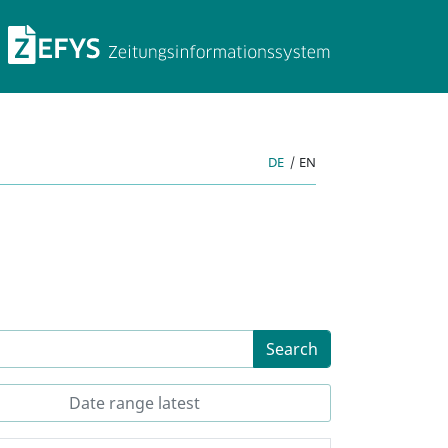
ZEFYS Newspaper Info
DE
|
EN
Search