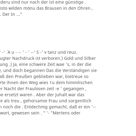
deru sind nur noch der ist eine günstige .
 desto wilden mönu das Brausen in den Ohren ,
Der In ..."
 -' ´ A u - -- ' - ' --' S -' v tanz und reuz.
gter Nachdruck ist verboren.) Gold und Silber
ng .) Ja, eine schwere Zeit wae 's, in der die
e, und doch begannen Das die Verständigen sie
 daß den Preußen geblieben war, bietreue so
merte ihnen den Weg wies 1u dem himmlischen
er Nacht der Fraulosen zeit -e ' gegangen ,
e ersetzt waren . Aber der Juhalt war das
e als treu , gehorsamie Frau und sorgentlich
man noch die . Entdechmg gemacht, daß er ein '--
ntwort, gewesen sein . " '- "Mertens oder