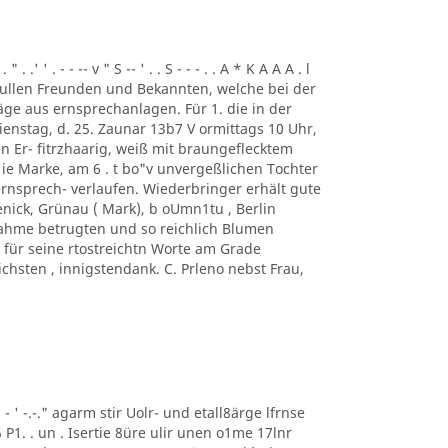
. .' ' . - - -- v " S -- ' . . S - - - . . A * K A A A . l
ung. ullen Freunden und Bekannten, welche bei der
ge aus ernsprechanlagen. Für 1. die in der
enstag, d. 25. Zaunar 13b7 V ormittags 10 Uhr,
en Er- fitrzhaarig, weiß mit braungeflecktem
e Marke, am 6 . t bo"v unvergeßlichen Tochter
rnsprech- verlaufen. Wiederbringer erhält gute
enick, Grünau ( Mark), b oUmn1tu , Berlin
ilnahme betrugten und so reichlich Blumen
für seine rtostreichtn Worte am Grade
chsten , innigstendank. C. Prleno nebst Frau,
 ' ' - ' -.-." agarm stir Uolr- und etall8ärge lfrnse
5 P1. . un . Isertie 8üre ulir unen o1me 17lnr