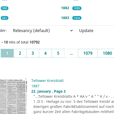
1882
550
1035
1883
551
1314
Update
der:
1 - 10
Hits of total
10792
(current)
1
2
3
4
5
...
1079
1080
Teltower Kreisblatt
1887
22. January , Page 3
"...Teltower Kreisblattv A * AA v " A " " K / v - . . . -r
1 .D S - Heilage zu issr. S des Teltower lreisbl 
doerigen großen FabrikEtablissement auf noch n
ganz kurzer Zeit allen Fabrikgebäuden mitthei