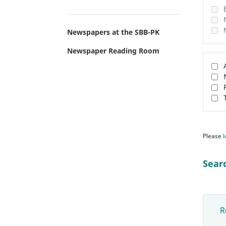
Newspapers at the SBB-PK
Newspaper Reading Room
Please
l
Sear
R