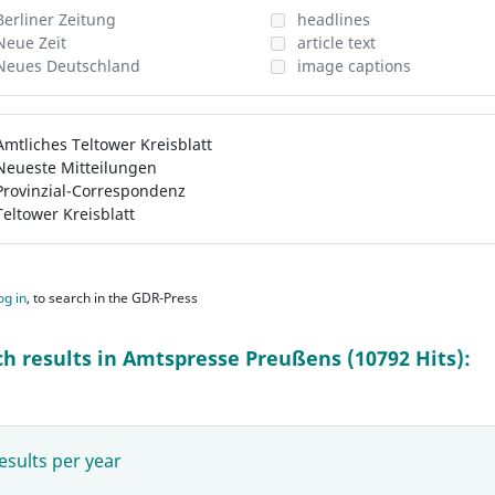
Berliner Zeitung
headlines
Neue Zeit
article text
Neues Deutschland
image captions
Amtliches Teltower Kreisblatt
Neueste Mitteilungen
Provinzial-Correspondenz
Teltower Kreisblatt
og in
, to search in the GDR-Press
ch results in Amtspresse Preußens (10792 Hits):
esults per year