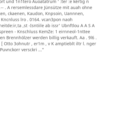
0nort und 1n1tero Auoatatrum ' :ter :e kèrtig n
, -- ,-- . A rersemlessdare Jünsütze mit auah ohne
aoeken, ckaenen, Kaudon, Knpsoin, Uannnen,
 Kncnluss lro . 0164. vcan3pon naoh
itde:ir,ta ,st -Isntiile ab issr' Ubnftlou A A S A
sonnspreen - Knschluss KemZe: 1 eirnneol-1nttee
ten Brennhölzer werden billig verkauft. Aa . 9l6 .
 Otto 3ohnutr , er1m , v K amptieblt iltr l. nger
uvnckorr versckri ..."