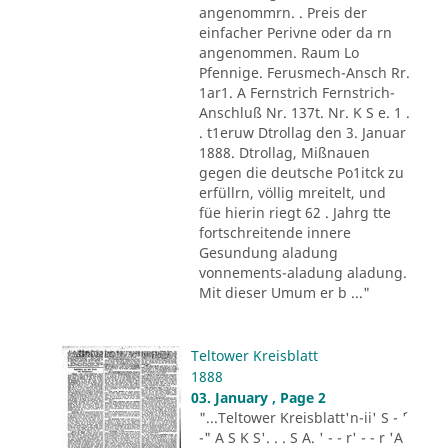
angenommrn. . Preis der
einfacher Perivne oder da rn
angenommen. Raum Lo
Pfennige. Ferusmech-Ansch Rr.
1ar1. A Fernstrich Fernstrich-
Anschluß Nr. 137t. Nr. K S e. 1 .
. t1eruw Dtrollag den 3. Januar
1888. Dtrollag, Mißnauen
gegen die deutsche Po1itck zu
erfüllrn, völlig mreitelt, und
füe hierin riegt 62 . Jahrg tte
fortschreitende innere
Gesundung aladung
vonnements-aladung aladung.
Mit dieser Umum er b ..."
Teltower Kreisblatt
1888
03. January , Page 2
"...Teltower Kreisblatt'n-ii' S - ´'
-" A S K S'. . . S A. ' - - r' - - r 'A