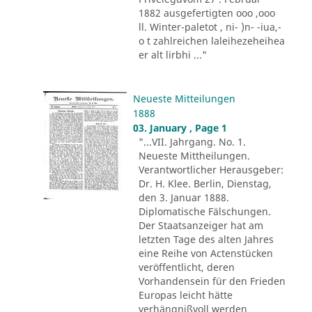
1882 ausgefertigten ooo ,ooo
ll. Winter-paletot , ni- )n- -iua,-
o t zahlreichen laleihezeheihea
er alt lirbhi ..."
Neueste Mitteilungen
1888
03. January , Page 1
"...VII. Jahrgang. No. 1.
Neueste Mittheilungen.
Verantwortlicher Herausgeber:
Dr. H. Klee. Berlin, Dienstag,
den 3. Januar 1888.
Diplomatische Fälschungen.
Der Staatsanzeiger hat am
letzten Tage des alten Jahres
eine Reihe von Actenstücken
veröffentlicht, deren
Vorhandensein für den Frieden
Europas leicht hätte
verhängnißvoll werden