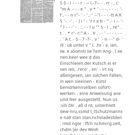
S S - i ´- - - r - -- i.-7-- - . rr - , c'
"m A .- - - e " . v * ' - - -. - - - : '-
f , - - n r"- ' - '.: ' ´--'l - - - -tt A K
S '-. -' . - ) i ' - 'r r e b - " .- i -- '-
" l - - -' - . :. - - l u '" S - i .. re" .
t . . * r'- r:" A - . V . . - ' - - - -.- -
. ' A t. - S - 7 -7- . v ' ´ - n - -" d- '
i9 : uk unter v " l. .hr.- e. ien.
iw. e aSonnti iw Tem Ang-. ( ee
nen beer wee d das
Einschleien.der Kutsch ei er
sen ieii, .rerö' , en' - irt nq
aßengesen, ian solchen Fällen,
in wen sieeinen - Kütsl
bemörkennselben sofort-
werken. . eine Anweisung ane
und Ner ausgestellt. Nun us
:sih Dlr . aß d nt, unterhlett
dew-nru,ssmd t_tSchutzmanns
e na0 stan stan.nchvladestden
. rmd ngte : ffch nchmrrg zelt,
chdm (er dev Wmh