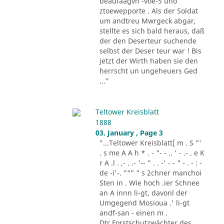
beaufaagvn -voe-5 uho
ztoewepporte . Als der Soldat
um andtreu Mwrgeck abgar,
stellte es sich bald heraus, daß
der den Deserteur suchende
selbst der Deser teur war ! Bis
jetzt der Wirth haben sie den
herrscht un ungeheuers Ged
..."
Teltower Kreisblatt
1888
03. January , Page 3
"...Teltower Kreisblatt[ m . S "'
. s me A A h * . - "- - .. ' - .- . e K
r A .l . ,- . .- '-- " . . -' - - " - . - : -
de -i'-. """ " s 2chner manchoi
Sten in . Wie hoch .ier Schnee
an A innn li-gt, davonl der
Umgegend Mosioua .' li-gt
andf-san - einen m .
Dtr.Forstschutzwächter des