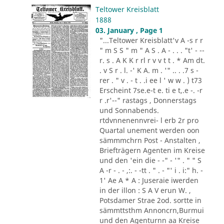
Teltower Kreisblatt
1888
03. January , Page 1
"...Teltower Kreisblatt'v A -s r r
" m S S " m " A S . A - . . . "t' - --
r. s . A K K r rl r v v t t . * Am dt.
. v S r . l. -' K A. m . '" .. . .7 s -
rer . " v . - t . .i ee l ' w w . ) t73
Erscheint 7se.e-t e. ti e t,.e -. -r
r .r'--" rastags , Donnerstags
und Sonnabends.
rtdvnnenennvrei- l erb 2r pro
Quartal unement werden oon
sämmmchrn Post - Anstalten ,
Briefträgern Agenten im Kreise
und den 'ein die - -" - '" . " " S
A -r - . - ,:. - -tt . " . - "' i . i:" h. -
1' Ae A * A : Juseraie iwerden
in der illon : S A V erun W. ,
Potsdamer Strae 2od. sortte in
sämmttsthm Annoncrn,Burmui
und den Agenturnn aa Kreise