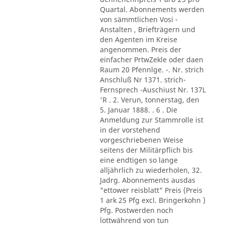
Quartal. Abonnements werden
von sämmtlichen Vosi -
Anstalten , Briefträgern und
den Agenten im Kreise
angenommen. Preis der
einfacher PrtwZekle oder daen
Raum 20 Pfennlge. -. Nr. strich
Anschluß Nr 1371. strich-
Fernsprech -Auschiust Nr. 137L
'R . 2. Verun, tonnerstag, den
5. Januar 1888. . 6 . Die
Anmeldung zur Stammrolle ist
in der vorstehend
vorgeschriebenen Weise
seitens der Militärpflich bis
eine endtigen so lange
alljährlich zu wiederholen, 32.
Jadrg. Abonnements ausdas
"ettower reisblatt" Preis (Preis
1 ark 25 Pfg excl. Bringerkohn )
Pfg. Postwerden noch
lottwährend von tun