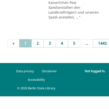
Kaiserlichen Post
Spedianstalten den
Landbriefträgern und unseren
Spedi anstalten, ..."
(current)
«
1
2
3
4
5
...
1445
Data privacy
Disclaimer
Not logged in.
Accessibility
© 2026 Berlin State Library