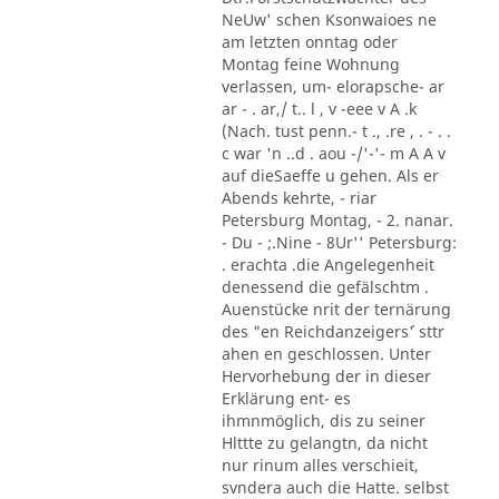
NeUw' schen Ksonwaioes ne
am letzten onntag oder
Montag feine Wohnung
verlassen, um- elorapsche- ar
ar - . ar,/ t.. l , v -eee v A .k
(Nach. tust penn.- t ., .re , . - . .
c war 'n ..d . aou -/'-'- m A A v
auf dieSaeffe u gehen. Als er
Abends kehrte, - riar
Petersburg Montag, - 2. nanar.
- Du - ;.Nine - 8Ur'' Petersburg:
. erachta .die Angelegenheit
denessend die gefälschtm .
Auenstücke nrit der ternärung
des "en Reichdanzeigers´' sttr
ahen en geschlossen. Unter
Hervorhebung der in dieser
Erklärung ent- es
ihmnmöglich, dis zu seiner
Hlttte zu gelangtn, da nicht
nur rinum alles verschieit,
svndera auch die Hatte. selbst