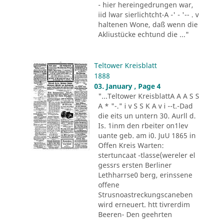
- hier hereingedrungen war,
iid lwar sierlichtcht-A -' - '-- . v
haltenen Wone, daß wenn die
Akliustücke echtund die ..."
Teltower Kreisblatt
1888
03. January , Page 4
"...Teltower KreisblattA A A S S
A * "-." i v S S K A v i --t.-Dad
die eits un untern 30. Aurll d.
Is. 1inm den rbeiter on1lev
uante geb. am i0. JuU 1865 in
Offen Kreis Warten:
stertuncaat -tlasse(wereler el
gessrs ersten Berliner
Lethharrse0 berg, erinssene
offene
Strusnoastreckungscaneben
wird erneuert. htt tivrerdim
Beeren- Den geehrten