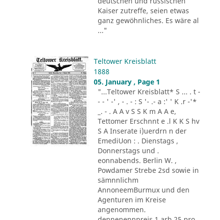
deutschen und russischen
Kaiser zutreffe, seien etwas
ganz gewöhnliches. Es wäre al
..."
Teltower Kreisblatt
1888
05. January , Page 1
"...Teltower Kreisblatt* S ... . t -
- - ' -' , - . - : S '- .- a :' ' K .r -'*
_. - . A A v S S K m A A e,
Tettomer Erschnnt e .l K K S hv
S A Inserate i)uerdrn n der
EmediUon : . Dienstags ,
Donnerstags und .
eonnabends. Berlin W. ,
Powdamer Strebe 2sd sowie in
sämnnlichm
AnnoneemBurmux und den
Agenturen im Kreise
angenommen.
dennenennpreis 1 arb 25 pro