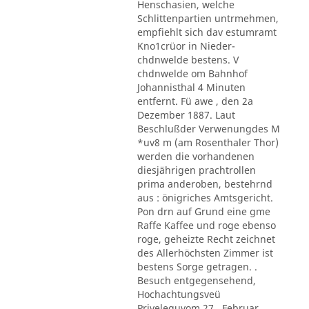
Henschasien, welche
Schlittenpartien untrmehmen,
empfiehlt sich dav estumramt
Kno1crüor in Nieder-
chdnwelde bestens. V
chdnwelde om Bahnhof
Johannisthal 4 Minuten
entfernt. Fü awe , den 2a
Dezember 1887. Laut
Beschlußder Verwenungdes M
*uv8 m (am Rosenthaler Thor)
werden die vorhandenen
diesjährigen prachtrollen
prima anderoben, bestehrnd
aus : önigriches Amtsgericht.
Pon drn auf Grund eine gme
Raffe Kaffee und roge ebenso
roge, geheizte Recht zeichnet
des Allerhöchsten Zimmer ist
bestens Sorge getragen. .
Besuch entgegensehend,
Hochachtungsveü
Priveleguvom 27 . Februar