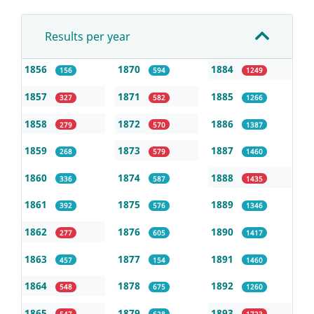
Results per year
1856
1870
1884
156
594
1249
1857
1871
1885
327
582
1266
1858
1872
1886
279
570
1387
1859
1873
1887
268
579
1460
1860
1874
1888
336
587
1435
1861
1875
1889
392
576
1346
1862
1876
1890
277
605
1417
1863
1877
1891
457
154
1460
1864
1878
1892
548
675
1260
1865
1879
1893
547
628
1723