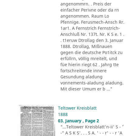
angenommrn. . Preis der
einfacher Perivne oder da rn
angenommen. Raum Lo
Pfennige. Ferusmech-Ansch Rr.
1ar1. A Fernstrich Fernstrich-
Anschluß Nr. 137t. Nr. K S e. 1 .
. t1eruw Dtrollag den 3. Januar
1888. Dtrollag, Mißnauen
gegen die deutsche Po1itck zu
erfüllrn, völlig mreitelt, und
füe hierin riegt 62 . Jahrg tte
fortschreitende innere
Gesundung aladung
vonnements-aladung aladung.
Mit dieser Umum er b ..."
Teltower Kreisblatt
1888
03. January , Page 2
"...Teltower Kreisblatt'n-ii' S - ´'
-" A S K S'. . . S A. ' - - r' - - r 'A