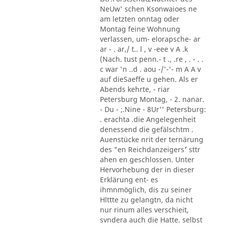
NeUw' schen Ksonwaioes ne
am letzten onntag oder
Montag feine Wohnung
verlassen, um- elorapsche- ar
ar - . ar,/ t.. l , v -eee v A .k
(Nach. tust penn.- t ., .re , . - . .
c war 'n ..d . aou -/'-'- m A A v
auf dieSaeffe u gehen. Als er
Abends kehrte, - riar
Petersburg Montag, - 2. nanar.
- Du - ;.Nine - 8Ur'' Petersburg:
. erachta .die Angelegenheit
denessend die gefälschtm .
Auenstücke nrit der ternärung
des "en Reichdanzeigers´' sttr
ahen en geschlossen. Unter
Hervorhebung der in dieser
Erklärung ent- es
ihmnmöglich, dis zu seiner
Hlttte zu gelangtn, da nicht
nur rinum alles verschieit,
svndera auch die Hatte. selbst