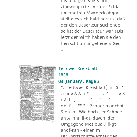
beaufaagvn -voe-5 uho
ztoewepporte . Als der Soldat
um andtreu Mwrgeck abgar,
stellte es sich bald heraus, daß
der den Deserteur suchende
selbst der Deser teur war ! Bis
jetzt der Wirth haben sie den
herrscht un ungeheuers Ged
..."
Teltower Kreisblatt
1888
03. January , Page 3
"...Teltower Kreisblatt[ m . S "'
. s me A A h * . - "- - .. ' - .- . e K
r A .l . ,- . .- '-- " . . -' - - " - . - : -
de -i'-. """ " s 2chner manchoi
Sten in . Wie hoch .ier Schnee
an A innn li-gt, davonl der
Umgegend Mosioua .' li-gt
andf-san - einen m .
Dtr.Forstschutzwächter des