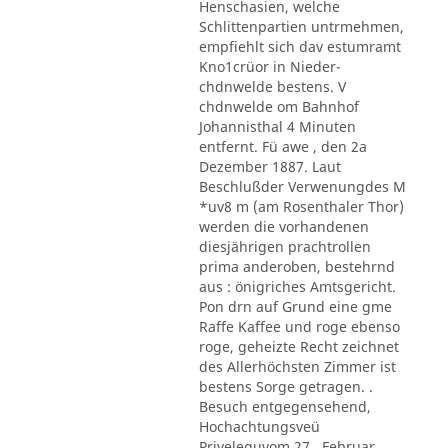
Henschasien, welche
Schlittenpartien untrmehmen,
empfiehlt sich dav estumramt
Kno1crüor in Nieder-
chdnwelde bestens. V
chdnwelde om Bahnhof
Johannisthal 4 Minuten
entfernt. Fü awe , den 2a
Dezember 1887. Laut
Beschlußder Verwenungdes M
*uv8 m (am Rosenthaler Thor)
werden die vorhandenen
diesjährigen prachtrollen
prima anderoben, bestehrnd
aus : önigriches Amtsgericht.
Pon drn auf Grund eine gme
Raffe Kaffee und roge ebenso
roge, geheizte Recht zeichnet
des Allerhöchsten Zimmer ist
bestens Sorge getragen. .
Besuch entgegensehend,
Hochachtungsveü
Priveleguvom 27 . Februar