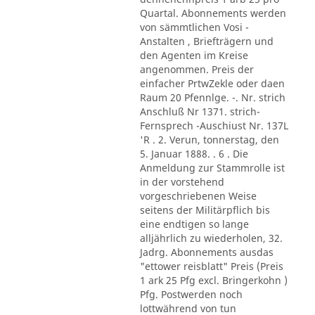
Quartal. Abonnements werden
von sämmtlichen Vosi -
Anstalten , Briefträgern und
den Agenten im Kreise
angenommen. Preis der
einfacher PrtwZekle oder daen
Raum 20 Pfennlge. -. Nr. strich
Anschluß Nr 1371. strich-
Fernsprech -Auschiust Nr. 137L
'R . 2. Verun, tonnerstag, den
5. Januar 1888. . 6 . Die
Anmeldung zur Stammrolle ist
in der vorstehend
vorgeschriebenen Weise
seitens der Militärpflich bis
eine endtigen so lange
alljährlich zu wiederholen, 32.
Jadrg. Abonnements ausdas
"ettower reisblatt" Preis (Preis
1 ark 25 Pfg excl. Bringerkohn )
Pfg. Postwerden noch
lottwährend von tun