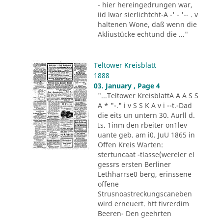
- hier hereingedrungen war,
iid lwar sierlichtcht-A -' - '-- . v
haltenen Wone, daß wenn die
Akliustücke echtund die ..."
Teltower Kreisblatt
1888
03. January , Page 4
"...Teltower KreisblattA A A S S
A * "-." i v S S K A v i --t.-Dad
die eits un untern 30. Aurll d.
Is. 1inm den rbeiter on1lev
uante geb. am i0. JuU 1865 in
Offen Kreis Warten:
stertuncaat -tlasse(wereler el
gessrs ersten Berliner
Lethharrse0 berg, erinssene
offene
Strusnoastreckungscaneben
wird erneuert. htt tivrerdim
Beeren- Den geehrten