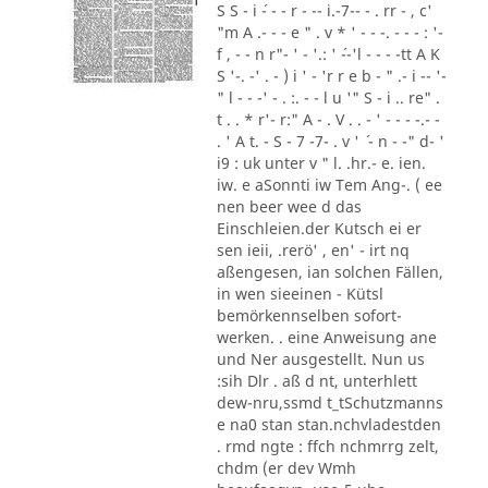
S S - i ´- - - r - -- i.-7-- - . rr - , c'
"m A .- - - e " . v * ' - - -. - - - : '-
f , - - n r"- ' - '.: ' ´--'l - - - -tt A K
S '-. -' . - ) i ' - 'r r e b - " .- i -- '-
" l - - -' - . :. - - l u '" S - i .. re" .
t . . * r'- r:" A - . V . . - ' - - - -.- -
. ' A t. - S - 7 -7- . v ' ´ - n - -" d- '
i9 : uk unter v " l. .hr.- e. ien.
iw. e aSonnti iw Tem Ang-. ( ee
nen beer wee d das
Einschleien.der Kutsch ei er
sen ieii, .rerö' , en' - irt nq
aßengesen, ian solchen Fällen,
in wen sieeinen - Kütsl
bemörkennselben sofort-
werken. . eine Anweisung ane
und Ner ausgestellt. Nun us
:sih Dlr . aß d nt, unterhlett
dew-nru,ssmd t_tSchutzmanns
e na0 stan stan.nchvladestden
. rmd ngte : ffch nchmrrg zelt,
chdm (er dev Wmh