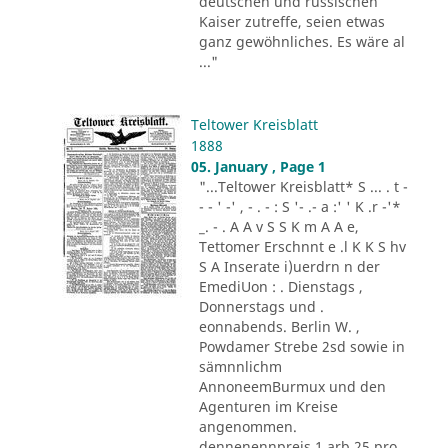
deutschen und russischen
Kaiser zutreffe, seien etwas
ganz gewöhnliches. Es wäre al
..."
Teltower Kreisblatt
1888
05. January , Page 1
"...Teltower Kreisblatt* S ... . t -
- - ' -' , - . - : S '- .- a :' ' K .r -'*
_. - . A A v S S K m A A e,
Tettomer Erschnnt e .l K K S hv
S A Inserate i)uerdrn n der
EmediUon : . Dienstags ,
Donnerstags und .
eonnabends. Berlin W. ,
Powdamer Strebe 2sd sowie in
sämnnlichm
AnnoneemBurmux und den
Agenturen im Kreise
angenommen.
dennenennpreis 1 arb 25 pro