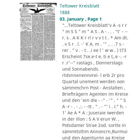
Teltower Kreisblatt
1888
03. January , Page 1
"...Teltower Kreisblatt'v A -s r r
" m S S " m " A S . A - . . . "t' - --
r. s . A K K r rl r v v t t . * Am dt.
. v S r . l. -' K A. m . '" .. . .7 s -
rer . " v . - t . .i ee l ' w w . ) t73
Erscheint 7se.e-t e. ti e t,.e -. -r
r .r'--" rastags , Donnerstags
und Sonnabends.
rtdvnnenennvrei- l erb 2r pro
Quartal unement werden oon
sämmmchrn Post - Anstalten ,
Briefträgern Agenten im Kreise
und den 'ein die - -" - '" . " " S
A -r - . - ,:. - -tt . " . - "' i . i:" h. -
1' Ae A * A : Juseraie iwerden
in der illon : S A V erun W. ,
Potsdamer Strae 2od. sortte in
sämmttsthm Annoncrn,Burmui
und den Agenturnn aa Kreise