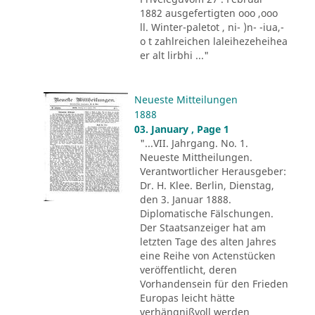
1882 ausgefertigten ooo ,ooo
ll. Winter-paletot , ni- )n- -iua,-
o t zahlreichen laleihezeheihea
er alt lirbhi ..."
Neueste Mitteilungen
1888
03. January , Page 1
"...VII. Jahrgang. No. 1.
Neueste Mittheilungen.
Verantwortlicher Herausgeber:
Dr. H. Klee. Berlin, Dienstag,
den 3. Januar 1888.
Diplomatische Fälschungen.
Der Staatsanzeiger hat am
letzten Tage des alten Jahres
eine Reihe von Actenstücken
veröffentlicht, deren
Vorhandensein für den Frieden
Europas leicht hätte
verhängnißvoll werden