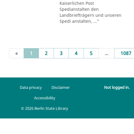
Kaiserlichen Post
Spedianstalten den
Landbriefträgern und unseren
Spedi anstalten, ..."
(current)
«
1
2
3
4
5
...
1087
Data privacy
Disclaimer
Not logged in.
Accessibility
© 2026 Berlin State Library