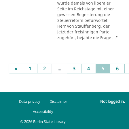
wurde damals von liberaler
Seite im Reichstage mit einer
gewissen Begeisterung die
Steuerreform befürwortet.
Herr von Stauffenberg, der
jetzt der freisinnigen Partei
zugehört, bejahte die Frage ..."
Previous
(current)
«
1
2
...
3
4
5
6
Data privacy
Disclaimer
Not logged in.
Accessibility
© 2026 Berlin State Library