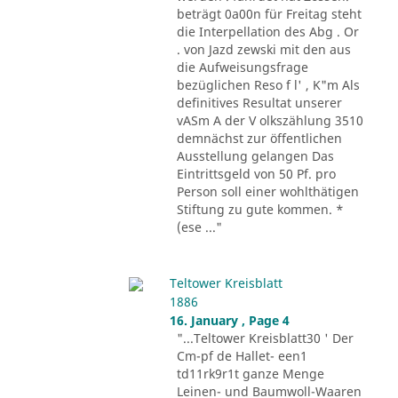
beträgt 0a00n für Freitag steht
die Interpellation des Abg . Or
. von Jazd zewski mit den aus
die Aufweisungsfrage
bezüglichen Reso f l' , K"m Als
definitives Resultat unserer
vASm A der V olkszählung 3510
demnächst zur öffentlichen
Ausstellung gelangen Das
Eintrittsgeld von 50 Pf. pro
Person soll einer wohlthätigen
Stiftung zu gute kommen. *
(ese ..."
Teltower Kreisblatt
1886
16. January , Page 4
"...Teltower Kreisblatt30 ' Der
Cm-pf de Hallet- een1
td11rk9r1t ganze Menge
Leinen- und Baumwoll-Waaren