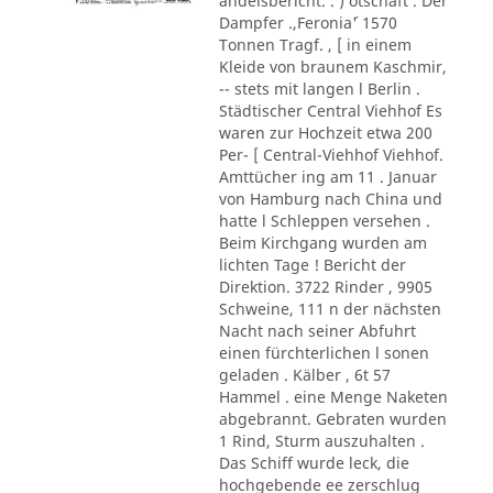
andelsbericht. . ) otschaft . Der
Dampfer .,Feronia´' 1570
Tonnen Tragf. , [ in einem
Kleide von braunem Kaschmir,
-- stets mit langen l Berlin .
Städtischer Central Viehhof Es
waren zur Hochzeit etwa 200
Per- [ Central-Viehhof Viehhof.
Amttücher ing am 11 . Januar
von Hamburg nach China und
hatte l Schleppen versehen .
Beim Kirchgang wurden am
lichten Tage ! Bericht der
Direktion. 3722 Rinder , 9905
Schweine, 111 n der nächsten
Nacht nach seiner Abfuhrt
einen fürchterlichen l sonen
geladen . Kälber , 6t 57
Hammel . eine Menge Naketen
abgebrannt. Gebraten wurden
1 Rind, Sturm auszuhalten .
Das Schiff wurde leck, die
hochgebende ee zerschlug