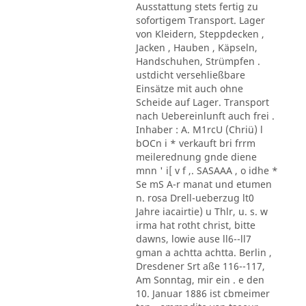
Ausstattung stets fertig zu
sofortigem Transport. Lager
von Kleidern, Steppdecken ,
Jacken , Hauben , Käpseln,
Handschuhen, Strümpfen .
ustdicht versehließbare
Einsätze mit auch ohne
Scheide auf Lager. Transport
nach Uebereinlunft auch frei .
Inhaber : A. M1rcU (Chriü) l
bOCn i * verkauft bri frrm
meilerednung gnde diene
mnn ' i[ v f ,. SASAAA , o idhe *
Se mS A-r manat und etumen
n. rosa Drell-ueberzug lt0
Jahre iacairtie) u Thlr, u. s. w
irma hat rotht christ, bitte
dawns, lowie ause ll6--ll7
gman a achtta achtta. Berlin ,
Dresdener Srt aße 116--117,
Am Sonntag, mir ein . e den
10. Januar 1886 ist cbmeimer