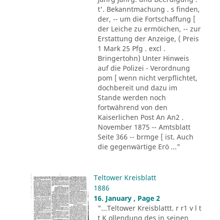
t'. Bekanntmachung . s finden,
der, -- um die Fortschaffung [
der Leiche zu ermöichen, -- zur
Erstattung der Anzeige, ( Preis
1 Mark 25 Pfg . excl .
Bringertohn) Unter Hinweis
auf die Polizei - Verordnung
pom [ wenn nicht verpflichtet,
dochbereit und dazu im
Stande werden noch
fortwährend von den
Kaiserlichen Post An An2 .
November 1875 -- Amtsblatt
Seite 366 -- brmge [ ist. Auch
die gegenwärtige Erö ..."
Teltower Kreisblatt
1886
16. January , Page 2
"...Teltower Kreisblattt. r r1 v l t
t K ollendung des in seinen