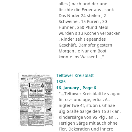
alles ) nach und der und
lbschte die Feuer aus . sank
Das Nnder 24 steilen , 2
Schweine , 15 Puren , 30
Hühner , 250 Pfund Mebl
wurden s zu Kochen verbacken
, Rinder seh ! epeendes
Geschäft. Dampfer gestern
Morgen , e Nur em Boot
konnte ins Wasser l ..."
Teltower Kreisblatt
1886
16. January , Page 6
"...Teltower KreisblattLe v agao
fiit otz- und age, ertia zA.,
nigter twe 4t, stübn üsihnae
u)g Graße Särge den 15 ark an.
Kindersärge von 95 Pfg . an . .
Fertigen Särge mit auch ohne
Flor. Dekoration und innere