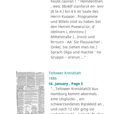
heute rasiren ! ´ ' Hemdentnen
, ieetc 0bi40f sianforcé en- ienr
dt te 4 ) bis 4 k im Saale des
Herrn Kuoaon . Programme
und Billets sind zu haben bei
den Herren Puewra1ür, d'
idelnorn i, elnnnnu (
Mittelstraße ) , (nncti und
Rrrsucn . AA .Sie Flauuiacher -
Onkel, Sie ziehen man los /
Sprach Olga und machte ' ne
Gruppe -- ererun ..."
Teltower Kreisblatt
1886
16. January , Page 5
"...Teltower Kreisblatt3l Aus
Hamburg kommt abermals
eine Unglücks- , ein
schwarzseidenes Ripskleid an ,
und nach 12 Uhr ging sie