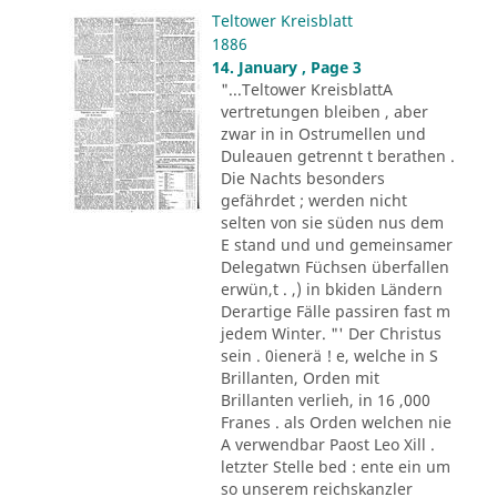
Teltower Kreisblatt
1886
14. January , Page 3
"...Teltower KreisblattA
vertretungen bleiben , aber
zwar in in Ostrumellen und
Duleauen getrennt t berathen .
Die Nachts besonders
gefährdet ; werden nicht
selten von sie süden nus dem
E stand und und gemeinsamer
Delegatwn Füchsen überfallen
erwün,t . ,) in bkiden Ländern
Derartige Fälle passiren fast m
jedem Winter. "' Der Christus
sein . 0ienerä ! e, welche in S
Brillanten, Orden mit
Brillanten verlieh, in 16 ,000
Franes . als Orden welchen nie
A verwendbar Paost Leo Xill .
letzter Stelle bed : ente ein um
so unserem reichskanzler