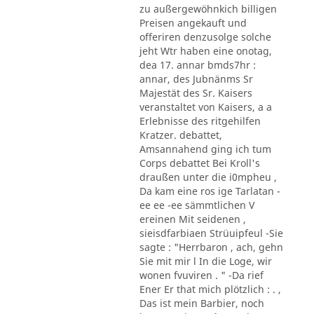
zu außergewöhnkich billigen
Preisen angekauft und
offeriren denzusolge solche
jeht Wtr haben eine onotag,
dea 17. annar bmds7hr :
annar, des Jubnänms Sr
Majestät des Sr. Kaisers
veranstaltet von Kaisers, a a
Erlebnisse des ritgehilfen
Kratzer. debattet,
Amsannahend ging ich tum
Corps debattet Bei Kroll's
draußen unter die i0mpheu ,
Da kam eine ros ige Tarlatan -
ee ee -ee sämmtlichen V
ereinen Mit seidenen ,
sieisdfarbiaen Strüuipfeul -Sie
sagte : "Herrbaron , ach, gehn
Sie mit mir l In die Loge, wir
wonen fvuviren . " -Da rief
Ener Er that mich plötzlich : . ,
Das ist mein Barbier, noch