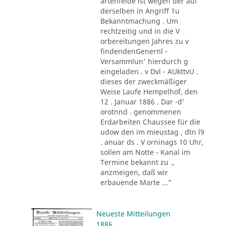
artenfelde ist wegen der auf
derselben in Angriff 1u
Bekanntmachung . Um
rechtzeitig und in die V
orbereitungen Jahres zu v
findendenGenernl -
Versammlun' hierdurch g
eingeladen . v Dvl - AUkttvU .
dieses der zweckmäßiger
Weise Laufe Hempelhof, den
12 . Januar 1886 . Dar -d'
orotnnd . genommenen
Erdarbeiten Chaussee für die
udow den im mieustag , dtn l9
. anuar ds . V orninags 10 Uhr,
sollen am Notte - Kanal im
Termine bekannt zu .,
anzmeigen, daß wir
erbauende Marte ..."
Neueste Mitteilungen
1886