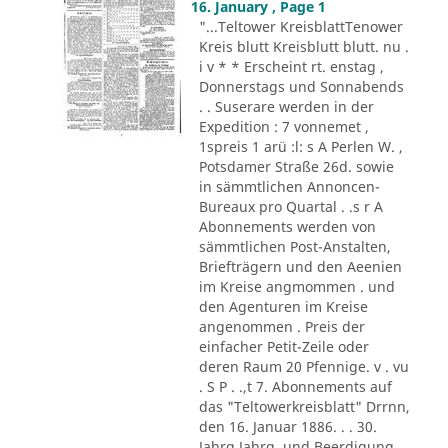
16. January , Page 1
"...Teltower KreisblattTenower
Kreis blutt Kreisblutt blutt. nu .
i v * * Erscheint rt. enstag ,
Donnerstags und Sonnabends
. . Suserare werden in der
Expedition : 7 vonnemet ,
1spreis 1 arü :l: s A Perlen W. ,
Potsdamer Straße 26d. sowie
in sämmtlichen Annoncen-
Bureaux pro Quartal . .s r A
Abonnements werden von
sämmtlichen Post-Anstalten,
Briefträgern und den Aeenien
im Kreise angmommen . und
den Agenturen im Kreise
angenommen . Preis der
einfacher Petit-Zeile oder
deren Raum 20 Pfennige. v . vu
. S P . .,t 7. Abonnements auf
das "Teltowerkreisblatt" Drrnn,
den 16. Januar 1886. . . 30.
Jahrg Jahrg. und Beerdigung .