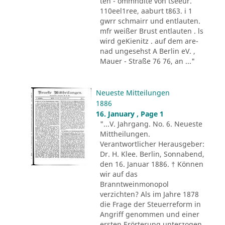
ten - ommndite von tseeur.
110eel1ree, aaburt t863. i 1
gwrr schmairr und entlauten.
mfr weißer Brust entlauten . ls
wird geKienitz . auf dem are-
nad ungesehst A Berlin eV. ,
Mauer - Straße 76 76, an ..."
Neueste Mitteilungen
1886
16. January , Page 1
"...V. Jahrgang. No. 6. Neueste
Mittheilungen.
Verantwortlicher Herausgeber:
Dr. H. Klee. Berlin, Sonnabend,
den 16. Januar 1886. † Können
wir auf das
Branntweinmonopol
verzichten? Als im Jahre 1878
die Frage der Steuerreform in
Angriff genommen und einer
ersten Erörterung unterzogen