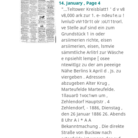
14. January , Page 4
"...Teltower Kreisblatt1 ' d v v8
v8,000 ark zur 1. e- ndeu1e.u !
lvnluD vVr10r1t olr :oU11trorl.
ve Stelle auf sind ein zum
Grundstück 1 in oder
arsiimerien richte, eisen
arsiimerien, eisen, lsmvie
sämmtliche Arlitrl zur Wäsche
e npsiehlt lempe [ osee
ntewitIgz zu der am peeeige
Nähe Berlins k April d . Js. zu
viergeben . Adressen
abzugeben Alter Krug ,
Marteufelde Marteufelde.
1llauar0 1voc1wn um ,
Zehlendorf Hauptstr . 4
Zehlendorf, - 1886, Dienstag ,
den 26 Januar 1886 26. Abends
8 Uhr A i * A A
Bekanntmachung . Die direkte
Straße von Buckow nach