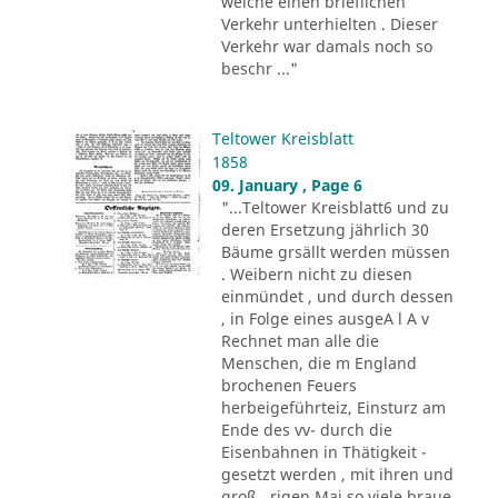
welche einen brieflichen
Verkehr unterhielten . Dieser
Verkehr war damals noch so
beschr ..."
Teltower Kreisblatt
1858
09. January , Page 6
"...Teltower Kreisblatt6 und zu
deren Ersetzung jährlich 30
Bäume grsällt werden müssen
. Weibern nicht zu diesen
einmündet , und durch dessen
, in Folge eines ausgeA l A v
Rechnet man alle die
Menschen, die m England
brochenen Feuers
herbeigeführteiz, Einsturz am
Ende des vv- durch die
Eisenbahnen in Thätigkeit -
gesetzt werden , mit ihren und
groß . rigen Mai so viele braue