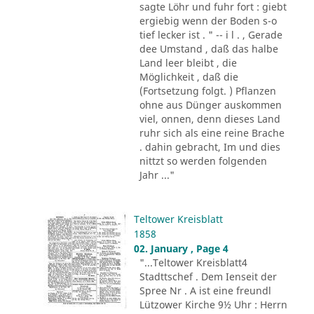
sagte Löhr und fuhr fort : giebt
ergiebig wenn der Boden s-o
tief lecker ist . " -- i l . , Gerade
dee Umstand , daß das halbe
Land leer bleibt , die
Möglichkeit , daß die
(Fortsetzung folgt. ) Pflanzen
ohne aus Dünger auskommen
viel, onnen, denn dieses Land
ruhr sich als eine reine Brache
. dahin gebracht, Im und dies
nittzt so werden folgenden
Jahr ..."
Teltower Kreisblatt
1858
02. January , Page 4
"...Teltower Kreisblatt4
Stadttschef . Dem Ienseit der
Spree Nr . A ist eine freundl
Lützower Kirche 9½ Uhr : Herrn