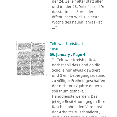
der 24. Zeile ' alter statt aller
und in. der 28. 'eile "' . r ' l 'e
dasstattdies . * Aus der
öffentlichen W el. Die erste
Woche des neuen Jahres -ist
..."
Teltower Kreisblatt
1858
09. January , Page 4
"...Teltower KreisblattK 4
nächst soll das Band an die
Scholle nur etwas gewckert
und S ein Uebergangszustand
zu völliger Freiheit geschaffen
der nicht or 12 Jahre dauern
soll thum getheilt. '
Handdienste werden, Das
jetzige Besitzthum gegen Ihre
Rasche , ohne den Verdienst
der Arbeiter zu schmälern ,