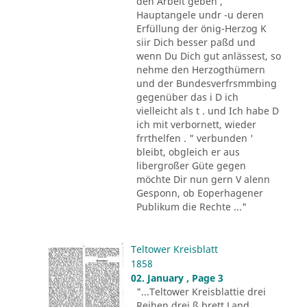
den Arbeit geben ,
Hauptangele undr -u deren
Erfüllung der önig-Herzog K
siir Dich besser paßd und
wenn Du Dich gut anlässest, so
nehme den Herzogthümern
und der Bundesverfrsmmbing
gegenüber das i D ich
vielleicht als t . und Ich habe D
ich mit verbornett, wieder
frrthelfen . " verbunden '
bleibt, obgleich er aus
libergroßer Güte gegen
möchte Dir nun gern V alenn
Gesponn, ob Eoperhagener
Publikum die Rechte ..."
Teltower Kreisblatt
1858
02. January , Page 3
"...Teltower Kreisblattie drei
Reihen drei ß brett Land