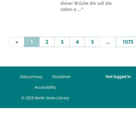
dieser Brücke die soll die
sollen e ..."
(current)
«
1
2
3
4
5
...
1075
Data privacy
Disclaimer
Not logged in.
Accessibility
© 2026 Berlin State Library