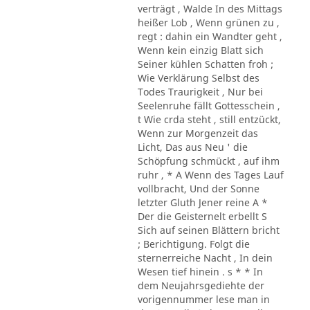
verträgt , Walde In des Mittags
heißer Lob , Wenn grünen zu ,
regt : dahin ein Wandter geht ,
Wenn kein einzig Blatt sich
Seiner kühlen Schatten froh ;
Wie Verklärung Selbst des
Todes Traurigkeit , Nur bei
Seelenruhe fällt Gottesschein ,
t Wie crda steht , still entzückt,
Wenn zur Morgenzeit das
Licht, Das aus Neu ' die
Schöpfung schmückt , auf ihm
ruhr , * A Wenn des Tages Lauf
vollbracht, Und der Sonne
letzter Gluth Jener reine A *
Der die Geisternelt erbellt S
Sich auf seinen Blättern bricht
; Berichtigung. Folgt die
sternerreiche Nacht , In dein
Wesen tief hinein . s * * In
dem Neujahrsgediehte der
vorigennummer lese man in