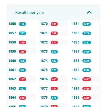
Results per year
1856
1870
1884
156
594
1249
1857
1871
1885
327
582
1266
1858
1872
1886
279
570
1387
1859
1873
1887
268
579
1460
1860
1874
1888
336
587
1435
1861
1875
1889
392
576
1346
1862
1876
1890
277
605
1417
1863
1877
1891
457
154
1460
1864
1878
1892
548
675
1260
1865
1879
1893
547
628
1723