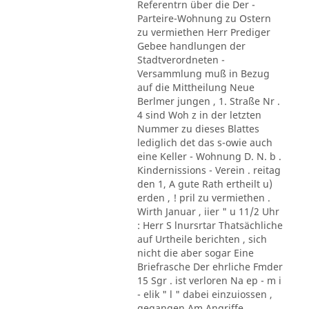
Referentrn über die Der -
Parteire-Wohnung zu Ostern
zu vermiethen Herr Prediger
Gebee handlungen der
Stadtverordneten -
Versammlung muß in Bezug
auf die Mittheilung Neue
Berlmer jungen , 1. Straße Nr .
4 sind Woh z in der letzten
Nummer zu dieses Blattes
lediglich det das s-owie auch
eine Keller - Wohnung D. N. b .
Kindernissions - Verein . reitag
den 1, A gute Rath ertheilt u)
erden , ! pril zu vermiethen .
Wirth Januar , iier " u 11/2 Uhr
: Herr S lnursrtar Thatsächliche
auf Urtheile berichten , sich
nicht die aber sogar Eine
Briefrasche Der ehrliche Fmder
15 Sgr . ist verloren Na ep - m i
- elik " l " dabei einzuiossen ,
gegangen Am Angriffe