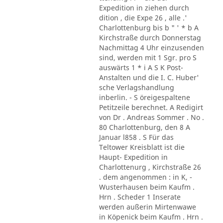
Expedition in ziehen durch
dition , die Expe 26 , alle .'
Charlottenburg bis b " ' * b A
Kirchstraße durch Donnerstag
Nachmittag 4 Uhr einzusenden
sind, werden mit 1 Sgr. pro S
auswärts 1 * i A S K Post-
Anstalten und die I. C. Huber'
sche Verlagshandlung
inberlin. - S öreigespaltene
Petitzeile berechnet. A Redigirt
von Dr . Andreas Sommer . No .
80 Charlottenburg, den 8 A
Januar l858 . S Für das
Teltower Kreisblatt ist die
Haupt- Expedition in
Charlottenurg , Kirchstraße 26
. dem angenommen : in K, -
Wusterhausen beim Kaufm .
Hrn . Scheder 1 Inserate
werden außerin Mirtenwawe
in Köpenick beim Kaufm . Hrn .