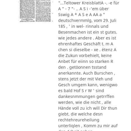
"...Teltower KreisblattA -. -e für
A " - 7 "- .. A S i -'em über
Sswig A * A S e A AA a "
deutschvermmlg, vom 29. Juli
185 , ' in wel- rinnals und
Besenmachen ist ein st gutes.
wie jedes andere . Aber es ist
ehrenhaftes Geschäft t. m A
chen si dieselbe - xe . ´etenz A
die Zukun vorbehielt, keine
Anbet für eiinn so starken R
den . getöonnen tsstand
anerkannte. Auch Burschen ,
stens jetzt der mit Vieh und
Gesch umgem kann, wenigwo
es bald Hof S r W ' sind
dankesnmmungen getrrffen
werden, wie die nicht , alle
Hände voll zu ich will Dir thun
giebt. die welche desn
rechtehreureheilung
unterliqlen , Komm zu mir auf