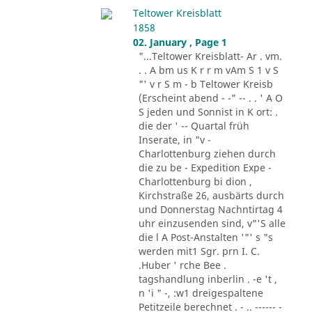
Teltower Kreisblatt
1858
02. January , Page 1
"...Teltower Kreisblatt- Ar . vm.
. . A bm us K r r m vAm S 1 v S
"' v r S m - b Teltower Kreisb
(Erscheint abend - -" -- . . ' A O
S jeden und Sonnist in K ort: .
die der ' -- Quartal früh
Inserate, in "v -
Charlottenburg ziehen durch
die zu be - Expedition Expe -
Charlottenburg bi dion ,
Kirchstraße 26, ausbärts durch
und Donnerstag Nachntirtag 4
uhr einzusenden sind, v"'S alle
die l A Post-Anstalten '"' s "s
werden mit1 Sgr. prn I. C.
.Huber ' rche Bee .
tagshandlung inberlin . -e 't ,
n 'i " -, :w1 dreigespaltene
Petitzeile berechnet . - .. ------ -