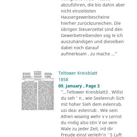
abzuführen, die bis dahin aber
nicht einzelösten
Hausergewerbescheine
hierher zurückzureichen. Die
übrigen Steuerzettel sind den
Gewerbetreibenden sog le ich
auszuhändigen und dieselben
dabei noch darauf
aufmerksam . zu mache ..."
Teltower Kreisblatt
1858
09. January , Page 3
"...Teltower Kreisblatt3 . Willst
du seh ' n , wie Seelenruh Sich
mit hoher Sieh dem evlenrub.
usi dea: evlenrub . Wie sein
Athen woanig wehr v v Lernst
du rndig also stin V on vem
Wale zu jeder Zeit, ird dir
Freude einst verleih'n ' S Luft