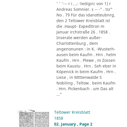
' ' '--- r i , ,- !iedigirc von 1) r
Andreas Somnier. s -- -" . tsr"
No . 79 Für das idanotteubnrg,
den 2 Teltower Kreisblatt ist
die .Haupt- Expedltron m
Januar irchstraße 26 . 1858 .
Inserate werden außer-
Charlottenburg , dem
angenonunen : in K. -Wusterh-
ausen beim Kaufm . Hrn . helm
Kaufm . Hrn . Plewe , m Zossen
beim Kaustu . Hrn . Seh eber in
Köpenick in beim Kaufm . Hrn .
Liese , in Mtttenwalde S
Nobiling , Teltow . beim Kaufm
. Hrn. Pickenbach . um Das alt
..."
Teltower Kreisblatt
1858
02. January , Page 2