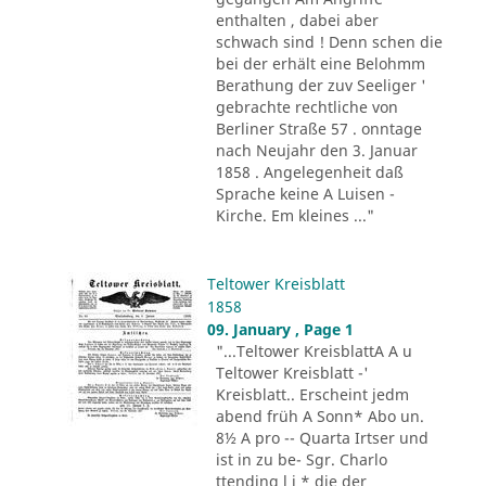
enthalten , dabei aber
schwach sind ! Denn schen die
bei der erhält eine Belohmm
Berathung der zuv Seeliger '
gebrachte rechtliche von
Berliner Straße 57 . onntage
nach Neujahr den 3. Januar
1858 . Angelegenheit daß
Sprache keine A Luisen -
Kirche. Em kleines ..."
Teltower Kreisblatt
1858
09. January , Page 1
"...Teltower KreisblattA A u
Teltower Kreisblatt -'
Kreisblatt.. Erscheint jedm
abend früh A Sonn* Abo un.
8½ A pro -- Quarta Irtser und
ist in zu be- Sgr. Charlo
ttending l i * die der