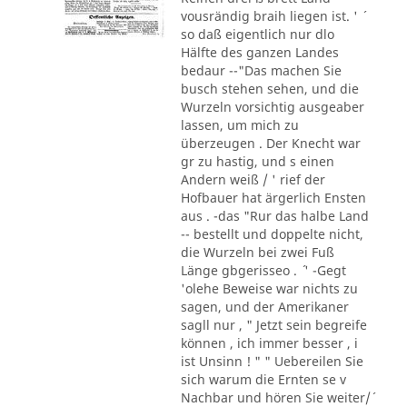
vousrändig braih liegen ist. ' ´
so daß eigentlich nur dlo
Hälfte des ganzen Landes
bedaur --"Das machen Sie
busch stehen sehen, und die
Wurzeln vorsichtig ausgeaber
lassen, um mich zu
überzeugen . Der Knecht war
gr zu hastig, und s einen
Andern weiß / ' rief der
Hofbauer hat ärgerlich Ensten
aus . -das "Rur das halbe Land
-- bestellt und doppelte nicht,
die Wurzeln bei zwei Fuß
Länge gbgerisseo . ´ ' -Gegt
'olehe Beweise war nichts zu
sagen, und der Amerikaner
sagll nur , " Jetzt sein begreife
können , ich immer besser , i
ist Unsinn ! " " Uebereilen Sie
sich warum die Ernten se v
Nachbar und hören Sie weiter/´