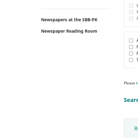
Newspapers at the SBB-PK
Newspaper Reading Room
Please
l
Sear
R