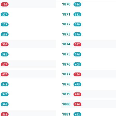
1870
156
594
1871
327
582
1872
279
570
1873
268
579
1874
336
587
1875
392
576
1876
277
605
1877
457
154
1878
548
675
1879
547
628
1880
580
596
1881
568
692