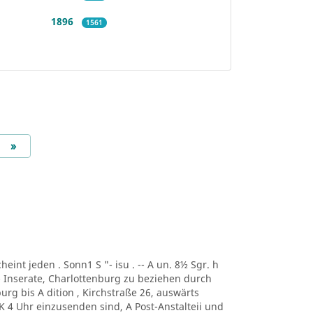
1896
1561
Next
»
scheint jeden . Sonn1 S "- isu . -- A un. 8½ Sgr. h
-- Inserate, Charlottenburg zu beziehen durch
urg bis A dition , Kirchstraße 26, auswärts
 K 4 Uhr einzusenden sind, A Post-Anstalteii und