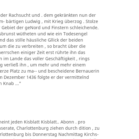
t der Rachsucht und . dem gekränkten nun der
m- bärtigen Ludwig , mit Krieg überzog . Stolze
r Gebiet der geNord und Finstern schleichende.
rsbrunst wütheten und wie ein Todesengel
d das stille häusliche Gllick der beiden
um die zu verbreiten , so bracht über die
herrschen einiger Zeit erst rührte ihn das
 im Lande das voller Geschäftigkeit , rings
ng verließ ihn , um mehr und mehr einem
erze Platz zu ma-- und bescheidene Bernauerin
Im Dezember 1436 folgte er der vermittelnd
 Knab ..."
eint jeden Kisblatt Kisblatt.. Abonn . pro
Inserate, Charlottenburg ziehen durch dition , zu
harlottenburg bis Donnerstag Nachmittag Kirchs-