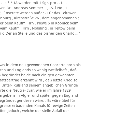
- : * * tA werden mit 1 Sgr. pro . . t.' .
von Dr . Andreas Sommer. . ,--S- l No . 1
1856. ´ Inserate werden außer - Für das Teltower
ottenburg , Kirchstraße 26 . dem angenommnen :
er beim Kaufm. Hrn . Plewe S in Köpnick beim
beim Kaufm . Hrn . Nobiling , in Teltow beim
 g Der an Stelle und des bisherigen Charlo ..."
n, was in dem neu gewonnenen Concerte noch als
en und Englands so wenig zweifelhaft , daß
gen begründet beide nach einigen gewohnten
atsbertrag erkannt wird , daß letzte Krieg so
m Unter- Rußland seinem angeblichen Grunde
rte die Neutra- cvar, wie er im Jahre 1829
Vergebens in Algier und später gegen England
egründet gendesen wäre. . Es wäre übel für
gresse erbauenden Kanals für ewige Zeiten
en jedoch , welche der stelle Abfall der