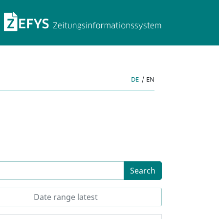
ZEFYS Newspaper Info
DE
|
EN
Search