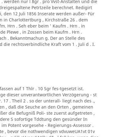
 . werden nur l 8gr . pro Vvst-Anstalten und die
 dreigespaltene Petrtzeile berechnet. Redigirt
, den 12 Juli 1856 Inserate werden außer- Für
on in Charlottertburg , Kirchstraße 26 . dem
. Hrn . Seh eber beim ' Kaufm . Hrn . in
lde Plewe , in Zossen beim Kaufm . Hrn .
bach . Bekanntmachun g. Der an Stelle des
ie rechtsverbindliche Kraft vom 1 . Juli d . I.
assen auf 1 Thlr . 10 Sgr fes-tgesetzt ist.
lge dieser unverantwortlichen Verzögerung - st
17 . Theil 2 . so der unterall- liegt nach des .,
esen , daß die Seuche an den Orten , gemeinen
ßer die Befugniß Poli- ste zuerst aufgetreten ,
andere S sofortige Tddtung den gesünder In
 im Potent vorgesehe - Regierungs-Assessor .
atte , bevor die nothwendigen vdvuweUA1vt 01v