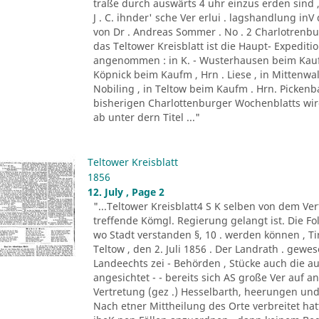
traße durch auswärts 4 uhr einzus erden sind ,
J . C. ihnder' sche Ver erlui . lagshandlung inV
von Dr . Andreas Sommer . No . 2 Charlotrenbui
das Teltower Kreisblatt ist die Haupt- Expediti
angenommen : in K. - Wusterhausen beim Kaufm
Köpnick beim Kaufm , Hrn . Liese , in Mittenwa
Nobiling , in Teltow beim Kaufm . Hrn. Picken
bisherigen Charlottenburger Wochenblatts wird d
ab unter dern Titel ..."
Teltower Kreisblatt
1856
12. July , Page 2
"...Teltower Kreisblatt4 S K selben von dem Verf
treffende Kömgl. Regierung gelangt ist. Die Fo
wo Stadt verstanden §, 10 . werden können , Tir. 
Teltow , den 2. Juli 1856 . Der Landrath . gew
Landeechts zei - Behörden , Stücke auch die au
angesichtet - - bereits sich AS große Ver auf 
Vertretung (gez .) Hesselbarth, heerungen und
Nach etner Mittheilung des Orte verbreitet h