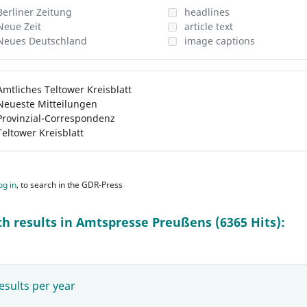
Berliner Zeitung
headlines
Neue Zeit
article text
Neues Deutschland
image captions
Amtliches Teltower Kreisblatt
Neueste Mitteilungen
Provinzial-Correspondenz
Teltower Kreisblatt
og in
, to search in the GDR-Press
ch results in Amtspresse Preußens (6365 Hits):
esults per year