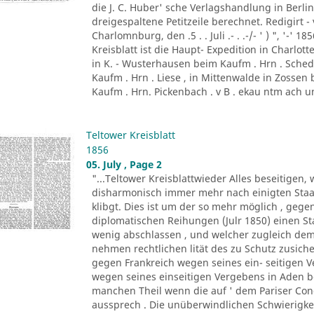
die J. C. Huber' sche Verlagshandlung in Berlin . 
dreigespaltene Petitzeile berechnet. Redigirt - 
Charlomnburg, den .5 . . Juli .- . .-/- ' ) ", '-' 
Kreisblatt ist die Haupt- Expedition in Charl
in K. - Wusterhausen beim Kaufm . Hrn . Sched
Kaufm . Hrn . Liese , in Mittenwalde in Zossen 
Kaufm . Hrn. Pickenbach . v B . ekau ntm ach un
Teltower Kreisblatt
1856
05. July , Page 2
"...Teltower Kreisblattwieder Alles beseitige
disharmonisch immer mehr nach einigten Staat
klibgt. Dies ist um der so mehr möglich , ge
diplomatischen Reihungen (Julr 1850) einen Sta
wenig abschlassen , und welcher zugleich de
nehmen rechtlichen lität des zu Schutz zusiche
gegen Frankreich wegen seines ein- seitigen 
wegen seines einseitigen Vergebens in Aden b
manchen Theil wenn die auf ' dem Pariser Con
aussprech . Die unüberwindlichen Schwierigkeit