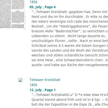
1856
05. July , Page 4
"...Teltower Kreisblatt- gegeben hae. Denn mi
Neid und die im lhn durchtobte . Er eilte zu de
des Vaters vereinigte sich rade das münchene
Bosheit , um die "Niedriggeborene", die Feue
brauste Aldie "Baderstochter", zu vernichten un
Liebenden zu stören . Nicht lange dauerte es , 
unschuldigen Fluren , sollte . Nach er einst be
Schicksal seines A S waren die bösen Gungen in
sanste des Landes und die Wuth der Zerstöru
weichen und stillen schändliche Gerücht Schm
sei eine Hexe , eine Schwarzkünstlerin chen . 
austte- und habe aus Rache den neugeborenen
Teltower Kreisblatt
1856
12. July , Page 1
"...Teltower KreisblattG u" D *e elwe elwe Ersch
Quartal SonnA abend frlih und ist in 8 Sgr. -- 
beS die der Expedition in die Expe 26 , alle C