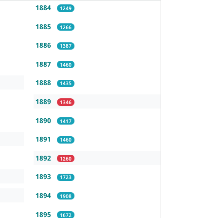
1884
1249
1885
1266
1886
1387
1887
1460
1888
1435
1889
1346
1890
1417
1891
1460
1892
1260
1893
1723
1894
1908
1895
1672