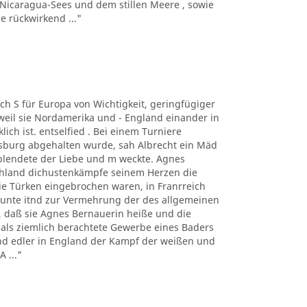
 Nicaragua-Sees und dem stillen Meere , sowie
 rückwirkend ..."
auch S für Europa von Wichtigkeit, geringfügiger
eil sie Nordamerika und - England einander in
ich ist. entselfied . Bei einem Turniere
ugsburg abgehalten wurde, sah Albrecht ein Mäd
blendete der Liebe und m weckte. Agnes
tschland dichustenkämpfe seinem Herzen die
 Türken eingebrochen waren, in Franrreich
unte itnd zur Vermehrung der des allgemeinen
er, daß sie Agnes Bernauerin heiße und die
mals ziemlich berachtete Gewerbe eines Baders
und edler in England der Kampf der weißen und
 ..."