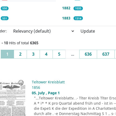
1882
550
1035
1883
551
1314
Update
der:
1 - 10
Hits of total
6365
(current)
1
2
3
4
5
...
636
637
Teltower Kreisblatt
1856
05. July , Page 1
"...Teltower Kreisblattv. .- Tlter Kreisb Tlter Er
A * i* * K pro Quartal abend früh und - ist in 
die ExpeS K die der Expedition in A Charlottenb
durch alle . -e Donnerstag Nachmittag S 1 .. s-