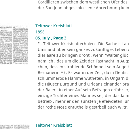
Cordilleren zwischen dem westlichen Ufer des
der San Juan abgeschlossene Abrechnung keine
Teltower Kreisblatt
1856
05. July , Page 3
"...Teltower Kreisblatterholen . Die Sache ist 
Umstand über sein ganzes zukünftiges Leben w
dieHaare zu bringen droht , wenn 'Walter glückl
nämlich , das um die Zeit der Fastnacht in A
chen, dessen strahlende Schönheit sein Auge 
Bernauerin *) . Es war in der Zeit, da in Deu
schlummerode Flamme wütheten, in Ungarn die
die Häuser Burgund und Orleans einander bra
der Baier , in einer Auf sein Befragen erfahr 
einzige Tochter eines Mannes sei, der dasda 
betrieb . mehr er den sunsten Je efeivdeten, 
der rothe Nose entUtheils gestrbeli auch w ,tr, A
Teltower Kreisblatt