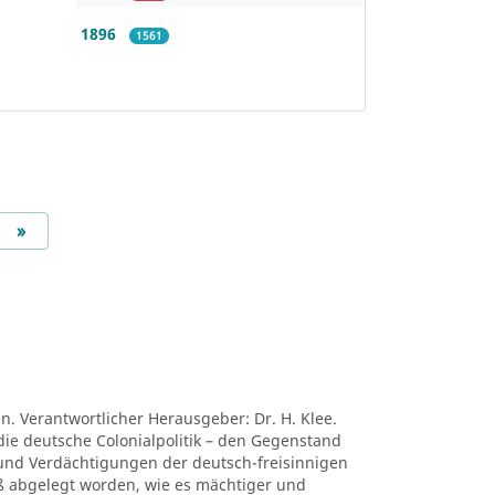
1896
1561
Next
»
en. Verantwortlicher Herausgeber: Dr. H. Klee.
die deutsche Colonialpolitik – den Gegenstand
nd Verdächtigungen der deutsch-freisinnigen
niß abgelegt worden, wie es mächtiger und