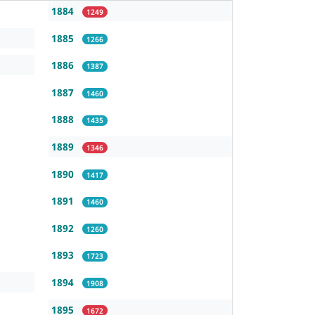
1884
1249
1885
1266
1886
1387
1887
1460
1888
1435
1889
1346
1890
1417
1891
1460
1892
1260
1893
1723
1894
1908
1895
1672