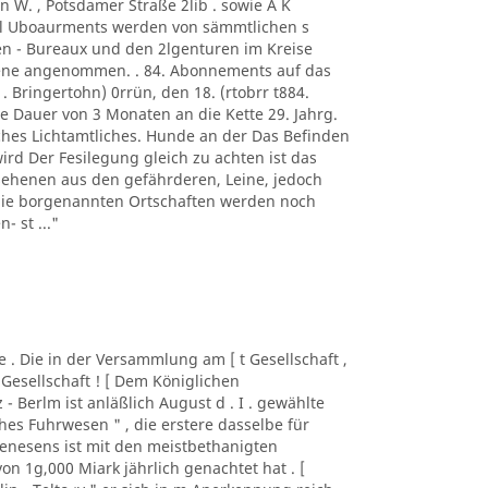
n W. , Potsdamer Straße 2lib . sowie A K
. l Uboaurments werden von sämmtlichen s
n - Bureaux und den 2lgenturen im Kreise
rene angenommen. . 84. Abonnements auf das
 . Bringertohn) 0rrün, den 18. (rtobrr t884.
e Dauer von 3 Monaten an die Kette 29. Jahrg.
iches Lichtamtliches. Hunde an der Das Befinden
wird Der Fesilegung gleich zu achten ist das
sehenen aus den gefährderen, Leine, jedoch
 die borgenannten Ortschaften werden noch
- st ..."
lde . Die in der Versammlung am [ t Gesellschaft ,
 Gesellschaft ! [ Dem Königlichen
z - Berlm ist anläßlich August d . I . gewählte
es Fuhrwesen " , die erstere dasselbe für
nesens ist mit den meistbethanigten
n 1g,000 Miark jährlich genachtet hat . [