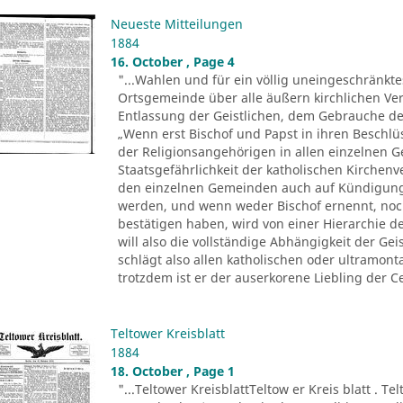
Neueste Mitteilungen
1884
16. October , Page 4
"...Wahlen und für ein völlig uneingeschränkt
Ortsgemeinde über alle äußern kirchlichen Ver
Entlassung der Geistlichen, dem Gebrauche der 
„Wenn erst Bischof und Papst in ihren Beschl
der Religionsangehörigen in allen einzelnen 
Staatsgefährlichkeit der katholischen Kirchenv
den einzelnen Gemeinden auch auf Kündigung
werden, und wenn weder Bischof ernennt, noc
bestätigen haben, wird von einer Hierarchie d
will also die vollständige Abhängigkeit der Ge
schlägt also allen katholischen oder ultramo
trotzdem ist er der auserkorene Liebling der Ce
Teltower Kreisblatt
1884
18. October , Page 1
"...Teltower KreisblattTeltow er Kreis blatt . Te