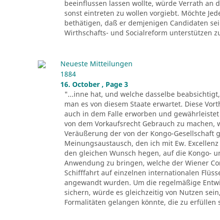
beeinflussen lassen wollte, würde Verrath an d
sonst eintreten zu wollen vorgiebt. Möchte Je
bethätigen, daß er demjenigen Candidaten sei
Wirthschafts- und Socialreform unterstützen zu 
Neueste Mitteilungen
1884
16. October , Page 3
"...inne hat, und welche dasselbe beabsichtigt
man es von diesem Staate erwartet. Diese Vor
auch in dem Falle erworben und gewährleistet 
von dem Vorkaufsrecht Gebrauch zu machen, we
Veräußerung der von der Kongo-Gesellschaft
Meinungsaustausch, den ich mit Ew. Excellenz
den gleichen Wunsch hegen, auf die Kongo- und
Anwendung zu bringen, welche der Wiener Co
Schifffahrt auf einzelnen internationalen Flüs
angewandt wurden. Um die regelmäßige Entwic
sichern, würde es gleichzeitig von Nutzen sei
Formalitäten gelangen könnte, die zu erfüllen 