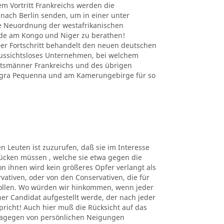
em Vortritt Frankreichs werden die
nach Berlin senden, um in einer unter
e Neuordnung der westafrikanischen
nde am Kongo und Niger zu berathen!
r Fortschritt behandelt den neuen deutschen
 aussichtsloses Unternehmen, bei welchem
atsmänner Frankreichs und des übrigen
Angra Pequenna und am Kamerungebirge für so
en Leuten ist zuzurufen, daß sie im Interesse
ücken müssen , welche sie etwa gegen die
n ihnen wird kein größeres Opfer verlangt als
rvativen, oder von den Conservativen, die für
sollen. Wo würden wir hinkommen, wenn jeder
er Candidat aufgestellt werde, der nach jeder
richt! Auch hier muß die Rücksicht auf das
dagegen von persönlichen Neigungen