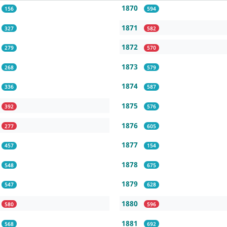
1870
156
594
1871
327
582
1872
279
570
1873
268
579
1874
336
587
1875
392
576
1876
277
605
1877
457
154
1878
548
675
1879
547
628
1880
580
596
1881
568
692