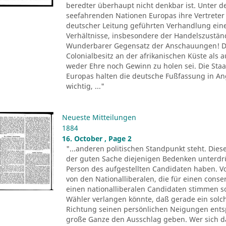
beredter überhaupt nicht denkbar ist. Unter d
seefahrenden Nationen Europas ihre Vertreter 
deutscher Leitung geführten Verhandlung ein
Verhältnisse, insbesondere der Handelszustä
Wunderbarer Gegensatz der Anschauungen! De
Colonialbesitz an der afrikanischen Küste als
weder Ehre noch Gewinn zu holen sei. Die Sta
Europas halten die deutsche Fußfassung in 
wichtig, ..."
Neueste Mitteilungen
1884
16. October , Page 2
"...anderen politischen Standpunkt steht. Dies
der guten Sache diejenigen Bedenken unterdr
Person des aufgestellten Candidaten haben. Vo
von den Nationalliberalen, die für einen conse
einen nationalliberalen Candidaten stimmen 
Wähler verlangen könnte, daß gerade ein solch
Richtung seinen persönlichen Neigungen entsp
große Ganze den Ausschlag geben. Wer sich 