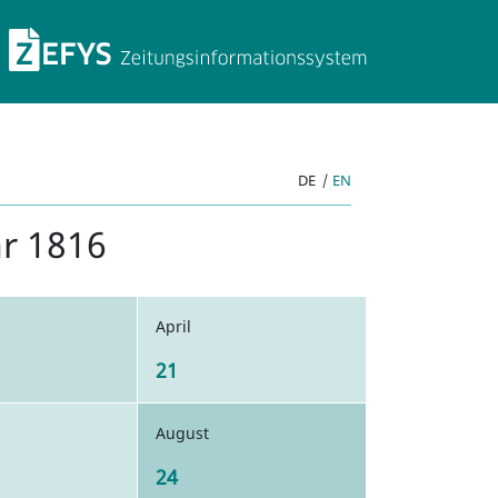
ZEFYS Zeitungsinforma
DE
|
EN
hr 1816
April
21
August
24