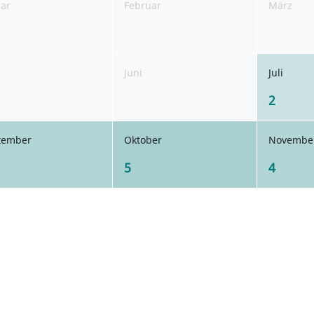
uar
Februar
März
Juni
Juli
2
tember
Oktober
Novembe
5
4