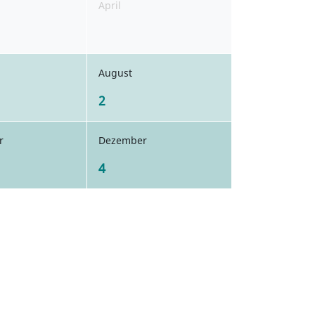
April
August
2
r
Dezember
4