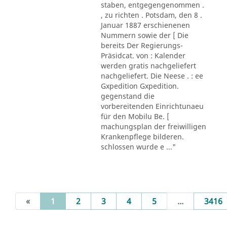
staben, entgegengenommen .
, zu richten . Potsdam, den 8 .
Januar 1887 erschienenen
Nummern sowie der [ Die
bereits Der Regierungs-
Präsidcat. von : Kalender
werden gratis nachgeliefert
nachgeliefert. Die Neese . : ee
Gxpedition Gxpedition.
gegenstand die
vorbereitenden Einrichtunaeu
für den Mobilu Be. [
machungsplan der freiwilligen
Krankenpflege bilderen.
schlossen wurde e ..."
(current)
«
1
2
3
4
5
...
3416