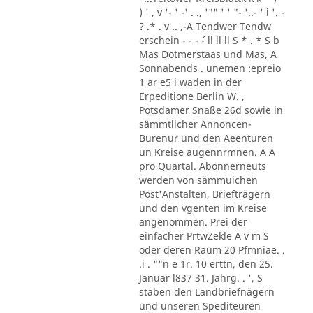
) ' , v '- ' -' . ., '"" ' ' "- '..- ' i '. -
? .* . v .. ,-A Tendwer Tendw
erschein - - - ´- ll ll ll S * . * S b
Mas Dotmerstaas und Mas, A
Sonnabends . unemen :epreio
1 ar e5 i waden in der
Erpeditione Berlin W. ,
Potsdamer Snaße 26d sowie in
sämmtlicher Annoncen-
Burenur und den Aeenturen
un Kreise augennrmnen. A A
pro Quartal. Abonnerneuts
werden von sämmuichen
Post'Anstalten, Briefträgern
und den vgenten im Kreise
angenommen. Prei der
einfacher PrtwZekle A v m S
oder deren Raum 20 Pfmniae. .
.i . ""n e 1r. 10 erttn, den 25.
Januar l837 31. Jahrg. . ', S
staben den Landbriefnägern
und unseren Spediteuren