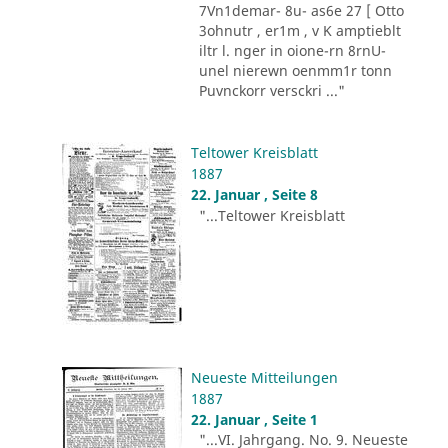
7Vn1demar- 8u- as6e 27 [ Otto
3ohnutr , er1m , v K amptieblt
iltr l. nger in oione-rn 8rnU-
unel nierewn oenmm1r tonn
Puvnckorr versckri ..."
Teltower Kreisblatt
1887
22. Januar , Seite 8
"...Teltower Kreisblatt
Neueste Mitteilungen
1887
22. Januar , Seite 1
"...VI. Jahrgang. No. 9. Neueste