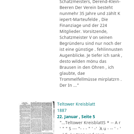
Schatzmeisters, Derend-Klein-
Beeren Der Verein besteht
nunmehr 35 Jahre und zählt K
iepert-Marteufelde , Die
Finanziage und der 224
Mitglieder. Vorsitzende,
Schatzmeister V on seinen
Begründeru sind nur noch der
ist eine günstige . fehlinnusten
Augenblicke. Je tiefer ich sank ,
desto wilden mönu das
Brausen in den Ohren , ich
glaubte, dae
Trommelfellmüsse mirplatzrn .
Der In ..."
Teltower Kreisblatt
1887
22. Januar , Seite 5
"...Teltower KreisblattS * -- A r
' " " S --- "- - - " ' -' ´ A u - -- ' - '