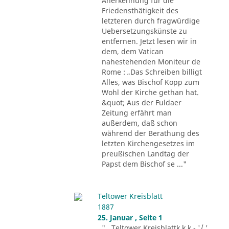
Anerkennung für die
Friedensthätigkeit des
letzteren durch fragwürdige
Uebersetzungskünste zu
entfernen. Jetzt lesen wir in
dem, dem Vatican
nahestehenden Moniteur de
Rome : „Das Schreiben billigt
Alles, was Bischof Kopp zum
Wohl der Kirche gethan hat.
&quot; Aus der Fuldaer
Zeitung erfährt man
außerdem, daß schon
während der Berathung des
letzten Kirchengesetzes im
preußischen Landtag der
Papst dem Bischof se ..."
Teltower Kreisblatt
1887
25. Januar , Seite 1
"...Teltower Kreisblattk k k - '/ '