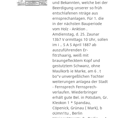
und Bekannten, welche bei der
Beerdigung unserer so früh
entschlafenen nträge aus
ernsprechanlagen. Für 1. die
in der nächsten Bauperiode
vom Holz - Anktion .
Amdienstag, d. 25. Zaunar
13b7 V ormittags 10 Uhr, sollen
im i .. S A S April 1887 ab
auszuführenden Er-
fitrzhaarig, weiß mit
braungeflecktem Kopf und
gestutztem Schwanz, ohne
Maulkorb ie Marke, am 6 . t
bo"v unvergeßlichen Tochter
weiterungen anlagea der Stadt
- Fernsprech Fernsprech-
verlaufen. Wiederbringer
erhält gute Bel. in Potsdam, Gr.
Kleokon 1 * Spandau,
Cöpenick, Grünau ( Mark), b
oUmn1tu , Berlin