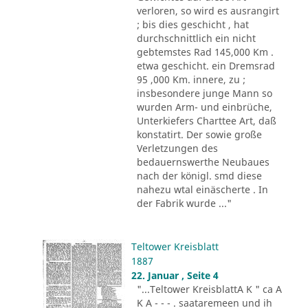
verloren, so wird es ausrangirt
; bis dies geschicht , hat
durchschnittlich ein nicht
gebtemstes Rad 145,000 Km .
etwa geschicht. ein Dremsrad
95 ,000 Km. innere, zu ;
insbesondere junge Mann so
wurden Arm- und einbrüche,
Unterkiefers Charttee Art, daß
konstatirt. Der sowie große
Verletzungen des
bedauernswerthe Neubaues
nach der königl. smd diese
nahezu wtal einäscherte . In
der Fabrik wurde ..."
Teltower Kreisblatt
1887
22. Januar , Seite 4
"...Teltower KreisblattA K " ca A
K A - - - . saataremeen und ih