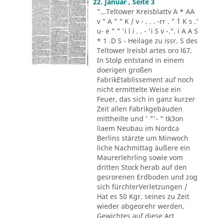
22. Januar , Seite 3
"...Teltower Kreisblattv A * AA
v " A " " K / v - . . . -rr . " ´1 K s .'
u- e " " 'i l i . . - 'i S v -.". i A A S
* 1 .D S - Heilage zu issr. S des
Teltower lreisbl artes oro l67.
In Stolp entstand in einem
doerigen großen
FabrikEtablissement auf noch
nicht ermittelte Weise ein
Feuer, das sich in ganz kurzer
Zeit allen Fabrikgebäuden
mittheilte und ' "'- " tk3on
liaem Neubau im Nordca
Berlins stärzte um Minwoch
liche Nachmittag äußere ein
Maurerlehrling sowie vom
dritten Stock herab auf den
gesrorenen Erdboden und zog
sich fürchterVerletzungen /
Hat es 50 Kgr. seines zu Zeit
wieder abgeorehr werden.
Gewichtes auf diese Art