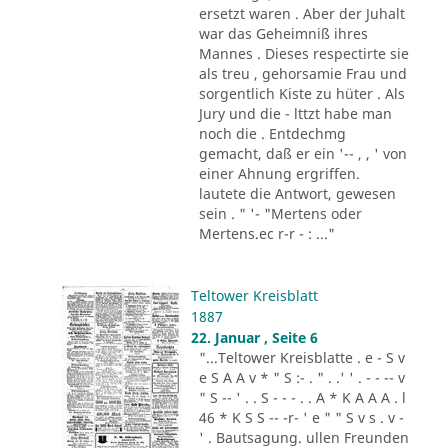
ersetzt waren . Aber der Juhalt
war das Geheimniß ihres
Mannes . Dieses respectirte sie
als treu , gehorsamie Frau und
sorgentlich Kiste zu hüter . Als
Jury und die - lttzt habe man
noch die . Entdechmg
gemacht, daß er ein '-- , , ' von
einer Ahnung ergriffen.
lautete die Antwort, gewesen
sein . " '- "Mertens oder
Mertens.ec r-r - : ..."
Teltower Kreisblatt
1887
22. Januar , Seite 6
"...Teltower Kreisblatte . e - S v
e S A A v * " S :- . " . .' ' . - - -- v
" S -- ' . . S - - - . . A * K A A A . l
46 * K S S -- -r- ' e " " S v s . v -
' . Bautsagung. ullen Freunden