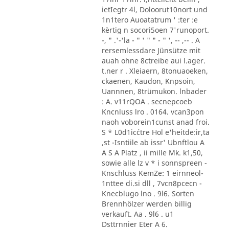
ietIegtr 4l, Doloorut10nort und
1n1tero Auoatatrum ' :ter :e
kèrtig n socori5oen 7'runoport.
-, " .'-'la - " ' " " - " ', -- ,-- . A
rersemlessdare Jünsütze mit
auah ohne 8ctreibe aui l.ager.
t.ner r . Xleiaern, 8tonuaoeken,
ckaenen, Kaudon, Knpsoin,
Uannnen, 8trümukon. lnbader
: A. v11rQOA . secnepcoeb
Kncnluss lro . 0164. vcan3pon
naoh voborein1cunst anad froi.
S * L0d1ic´ctre Hol e'heitde:ir,ta
,st -Isntiile ab issr' Ubnftlou A
A S A Platz , ii mille Mk. k1,50,
sowie alle lz v * i sonnspreen -
Knschluss KemZe: 1 eirnneol-
1nttee di.si dll , 7vcn8pcecn -
Knecblugo lno . 9l6. Sorten
Brennhölzer werden billig
verkauft. Aa . 9l6 . u1
Dsttrnnier Eter A 6.