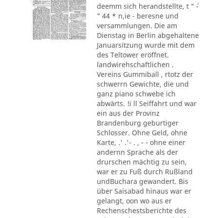
deemm sich herandstellte, t " ´-
" 44 * n,ie - beresne und
versammlungen. Die am
Dienstag in Berlin abgehaltene
Januarsitzung wurde mit dem
des Teltower eröffnet.
landwirehschaftlichen .
Vereins Gummiball , rtotz der
schwerrn Gewichte, die und
ganz piano schwebe ich
abwärts. !i ll Seiffahrt und war
ein aus der Provinz
Brandenburg geburtiger
Schlosser. Ohne Geld, ohne
Karte, .' .'- . , - - ohne einer
andernn Sprache als der
drurschen mächtig zu sein,
war er zu Fuß durch Rußland
undBuchara gewandert. Bis
über Saisabad hinaus war er
gelangt, oon wo aus er
Rechenschestsberichte des