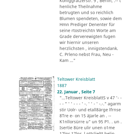
Königgrätzerstr. 9 , Berlin, .-- t
henliche Theilnahme
betrugten und so reichlich
Blumen spendeten, sowie dem
Hmn Prediger Denenter für
seine rtostreichtn Worte am
Grade derverewigten fugen
wir hiernir unseren
herzlichsten , innigstendank.
C. Prleno nebst Frau, Neu -
Kam ..."
Teltower Kreisblatt
1887
22. Januar , Seite 7
"...Teltower KreisblattS v 47 '- -
- - " ' ' - - - ' -. ' ' - ' -.-." agarm
stir Uolr- und etall8ärge lfrnse
8Tre e- on 15 äJarle an . --
K1nllorsürre u" un 95 P1. . un .
Isertie 8üre ulir unen o1me
17lnr 17lnr. l,nttclieltt belin ,