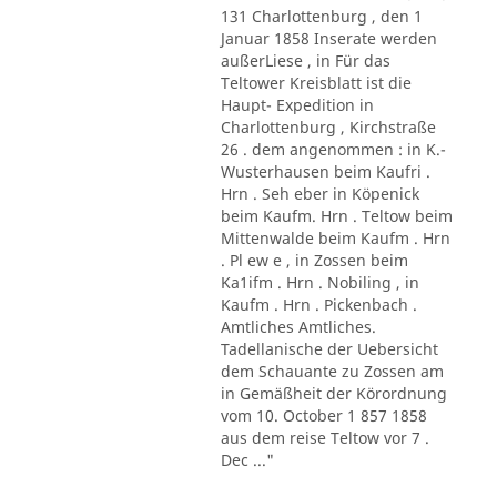
131 Charlottenburg , den 1
Januar 1858 Inserate werden
außerLiese , in Für das
Teltower Kreisblatt ist die
Haupt- Expedition in
Charlottenburg , Kirchstraße
26 . dem angenommen : in K.-
Wusterhausen beim Kaufri .
Hrn . Seh eber in Köpenick
beim Kaufm. Hrn . Teltow beim
Mittenwalde beim Kaufm . Hrn
. Pl ew e , in Zossen beim
Ka1ifm . Hrn . Nobiling , in
Kaufm . Hrn . Pickenbach .
Amtliches Amtliches.
Tadellanische der Uebersicht
dem Schauante zu Zossen am
in Gemäßheit der Körordnung
vom 10. October 1 857 1858
aus dem reise Teltow vor 7 .
Dec ..."