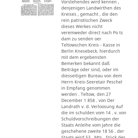
Vorstehendes wird kennen ,
denjenigen Landwirthen des
Kreises , gemacht , die den
rein patriotischen Zweck
dieses Werkes nicht
veremweder direct nach Po ts
dam zu senden oer
Teltowschen Kreis - Kasse in
Berlin Knesebeck. hierdurch
mit dem ergebensten
Bemerken bekannt daß
Beiträge oder sind, oder im
diesseitigen Bureau von dem
Herrn Kreis-Seeretair Peschel
in Empfang genommen
werden . Teltow, den 27
December 1 858 . von Der
Landrath v. d. Verloosung Auf
die im schulden vom 14 . v. von
Schuldvorschreibungen der
Staats Anleihe vom Jahre die
geschehene zweite 18 56 . der
Staats wird 53 . Mts., Stück des