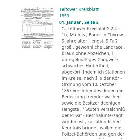
Teltower Kreisblatt
1859
01. Januar , Seite 2
"...Teltower KreisblattS 2 4 -
1h) M ehlis , Bauer in Thyrow .
5 Jahre alter Hengst, 5 Fuß
groß , gewöhnliche Landrace ,
braun ohne Abzeichen, l
unregelmäßiges Gangwerk,
schwaches Hintertheit,
abgekört. Indem ich Stationen
im Kreise, nach §. 9 der Kör -
Ordnung vom 10. October
1857 vorstehendes denen die
Bedeckung fremder wachen,
sowie die Besitzer deenigen
Hengste , '´ Stuten Verzeichniß
der Privat - Beschäluntersagt
worden ist , zur öffentlichen
Kenntniß bringe , wollen die
Polizei-Behörden und gen der