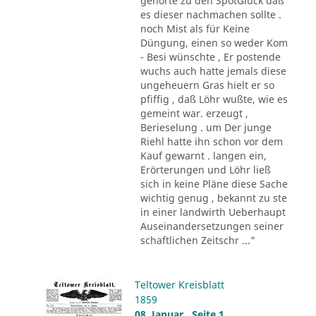
gehörte zu den SpötGlück daß
es dieser nachmachen sollte .
noch Mist als für Keine
Düngung, einen so weder Kom
- Besi wünschte , Er postende
wuchs auch hatte jemals diese
ungeheuern Gras hielt er so
pfiffig , daß Löhr wußte, wie es
gemeint war. erzeugt ,
Berieselung . um Der junge
Riehl hatte ihn schon vor dem
Kauf gewarnt . langen ein,
Erörterungen und Löhr ließ
sich in keine Pläne diese Sache
wichtig genug , bekannt zu ste
in einer landwirth Ueberhaupt
Auseinandersetzungen seiner
schaftlichen Zeitschr ..."
Teltower Kreisblatt
1859
08. Januar , Seite 1