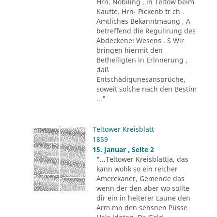
Hrn. Nobiling , in Teltow beim
Kaufte. Hrn- Pickenb tr ch .
Amtliches Bekanntmaung , A
betreffend die Regulirung des
Abdeckenei Wesens . S Wir
bringen hiermit den
Betheiligten in Erinnerung ,
daß
Entschädigunesansprüche,
soweit solche nach den Bestim
..."
Teltower Kreisblatt
1859
15. Januar , Seite 2
"...Teltower Kreisblattja, das
kann wohk so ein reicher
Amerckaner, Gemende das
wenn der den aber wo sollte
dir ein in heiterer Laune den
Arm mn den sehsnen Püsse