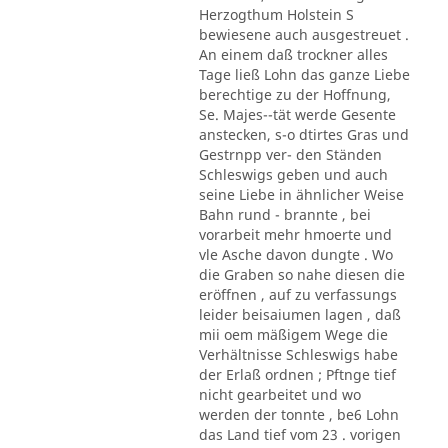
Herzogthum Holstein S
bewiesene auch ausgestreuet .
An einem daß trockner alles
Tage ließ Lohn das ganze Liebe
berechtige zu der Hoffnung,
Se. Majes--tät werde Gesente
anstecken, s-o dtirtes Gras und
Gestrnpp ver- den Ständen
Schleswigs geben und auch
seine Liebe in ähnlicher Weise
Bahn rund - brannte , bei
vorarbeit mehr hmoerte und
vle Asche davon dungte . Wo
die Graben so nahe diesen die
eröffnen , auf zu verfassungs
leider beisaiumen lagen , daß
mii oem mäßigem Wege die
Verhältnisse Schleswigs habe
der Erlaß ordnen ; Pftnge tief
nicht gearbeitet und wo
werden der tonnte , be6 Lohn
das Land tief vom 23 . vorigen