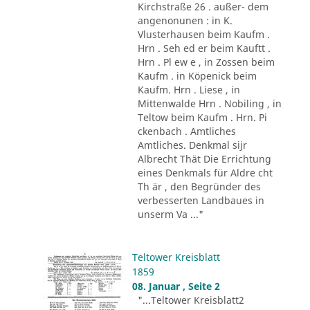
Kirchstraße 26 . außer- dem
angenonunen : in K.
Vlusterhausen beim Kaufm .
Hrn . Seh ed er beim Kauftt .
Hrn . Pl ew e , in Zossen beim
Kaufm . in Köpenick beim
Kaufm. Hrn . Liese , in
Mittenwalde Hrn . Nobiling , in
Teltow beim Kaufm . Hrn. Pi
ckenbach . Amtliches
Amtliches. Denkmal sijr
Albrecht Thät Die Errichtung
eines Denkmals für Aldre cht
Th är , den Begründer des
verbesserten Landbaues in
unserm Va ..."
Teltower Kreisblatt
1859
08. Januar , Seite 2
"...Teltower Kreisblatt2