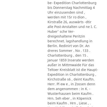
be- Expedition Charlottenburg
bis Donnerstag Nachmittag 4
Uhr einzusenden sind ,
werden mit 1Sr ro dion ,
Kirstraße 26, auswärts -dtir
alle Post-Anstalten und ne I. C.
Huber' sche Ver-
dreigeshaltene Peritzin
berechnet. lagshandlung in
Berlin. Redinirt von Dr. An
dreres Sommer . No . 133 .
Charlottenburg , den 15 .
Januar 1859 Inserate werden
außer in Mittmwaide Für das
Teltoer Kreisblatt ist die Haupt-
Expedition in Charlottenburg ,
Kirchstraße s6 , deint Kauftn.
Herr. Pl ew e , in Zossen denn
dem angenommen : in K. -
Wusterhausen beim Kaufm .
Hrn. Seh eber , in Köpenick
beim Kaufm . Hrn , Liese , .