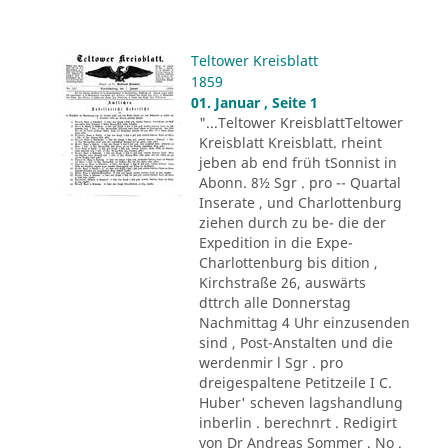
Teltower Kreisblatt
1859
01. Januar , Seite 1
"...Teltower KreisblattTeltower
Kreisblatt Kreisblatt. rheint
jeben ab end früh tSonnist in
Abonn. 8½ Sgr . pro -- Quartal
Inserate , und Charlottenburg
ziehen durch zu be- die der
Expedition in die Expe-
Charlottenburg bis dition ,
Kirchstraße 26, auswärts
dttrch alle Donnerstag
Nachmittag 4 Uhr einzusenden
sind , Post-Anstalten und die
werdenmir l Sgr . pro
dreigespaltene Petitzeile I C.
Huber' scheven lagshandlung
inberlin . berechnrt . Redigirt
von Dr Andreas Sommer . No .