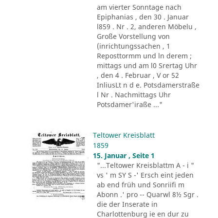
am vierter Sonntage nach
Epiphanias , den 30 . Januar
l859 . Nr . 2, anderen Möbelu ,
Große Vorstellung von
(inrichtungssachen , 1
Reposttormm und ln derem ;
mittags und am l0 Srertag Uhr
, den 4 . Februar , V or 52
InliusLt n d e. Potsdamerstraße
l Nr . Nachmittags Uhr
Potsdamer'iraße ..."
Teltower Kreisblatt
1859
15. Januar , Seite 1
"...Teltower Kreisblattm A - i "
vs ' m SY S -' Ersch eint jeden
ab end früh und Sonriifi m
Abonn .' pro -- Quarwl 8½ Sgr .
die der Inserate in
Charlottenburg ie en dur zu