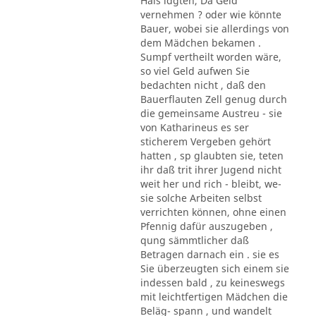
Hals ldgten, Da Geld
vernehmen ? oder wie könnte
Bauer, wobei sie allerdings von
dem Mädchen bekamen .
Sumpf vertheilt worden wäre,
so viel Geld aufwen Sie
bedachten nicht , daß den
Bauerflauten Zell genug durch
die gemeinsame Austreu - sie
von Katharineus es ser
sticherem Vergeben gehört
hatten , sp glaubten sie, teten
ihr daß trit ihrer Jugend nicht
weit her und rich - bleibt, we-
sie solche Arbeiten selbst
verrichten können, ohne einen
Pfennig dafür auszugeben ,
qung sämmtlicher daß
Betragen darnach ein . sie es
Sie überzeugten sich einem sie
indessen bald , zu keineswegs
mit leichtfertigen Mädchen die
Beläg- spann , und wandelt