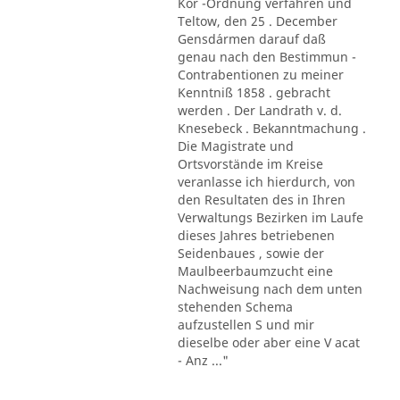
Kör -Ordnung verfahren und
Teltow, den 25 . December
Gensd´armen darauf daß
genau nach den Bestimmun -
Contrabentionen zu meiner
Kenntniß 1858 . gebracht
werden . Der Landrath v. d.
Knesebeck . Bekanntmachung .
Die Magistrate und
Ortsvorstände im Kreise
veranlasse ich hierdurch, von
den Resultaten des in Ihren
Verwaltungs Bezirken im Laufe
dieses Jahres betriebenen
Seidenbaues , sowie der
Maulbeerbaumzucht eine
Nachweisung nach dem unten
stehenden Schema
aufzustellen S und mir
dieselbe oder aber eine V acat
- Anz ..."