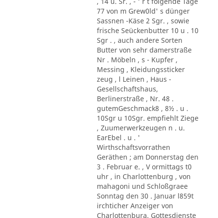
, 14 u. Sr. , - ' r t folgende Tage
77 von m Grew0ld' s dünger
Sassnen -Käse 2 Sgr. , sowie
frische Seückenbutter 10 u . 10
Sgr . , auch andere Sorten
Butter von sehr damerstraße
Nr . Möbeln , s - Kupfer ,
Messing , Kleidungssticker
zeug , l Leinen , Haus -
Gesellschaftshaus,
Berlinerstraße , Nr. 48 .
gutemGeschmack8 , 8½ . u .
10Sgr u 10Sgr. empfiehlt Ziege
, Zuumerwerkzeugen n . u.
EarEbel . u . '
Wirthschaftsvorrathen
Geräthen ; am Donnerstag den
3 . Februar e. , V ormittags t0
uhr , in Charlottenburg , von
mahagoni und Schloßgraee
Sonntag den 30 . Januar l859t
irchticher Anzeiger von
Charlottenbura. Gottesdienste