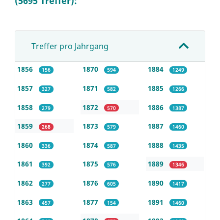
(5695 Treffer):
Treffer pro Jahrgang
1856
1870
1884
156
594
1249
1857
1871
1885
327
582
1266
1858
1872
1886
279
570
1387
1859
1873
1887
268
579
1460
1860
1874
1888
336
587
1435
1861
1875
1889
392
576
1346
1862
1876
1890
277
605
1417
1863
1877
1891
457
154
1460