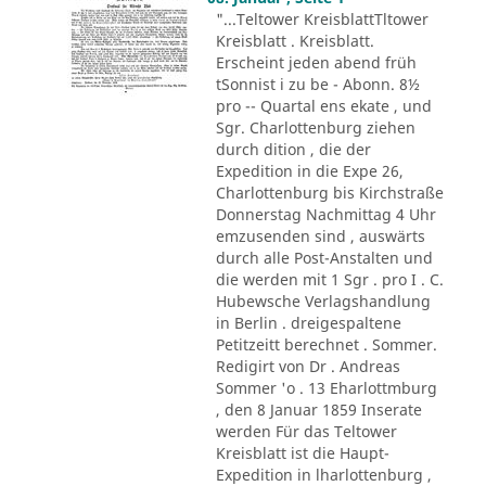
"...Teltower KreisblattTltower
Kreisblatt . Kreisblatt.
Erscheint jeden abend früh
tSonnist i zu be - Abonn. 8½
pro -- Quartal ens ekate , und
Sgr. Charlottenburg ziehen
durch dition , die der
Expedition in die Expe 26,
Charlottenburg bis Kirchstraße
Donnerstag Nachmittag 4 Uhr
emzusenden sind , auswärts
durch alle Post-Anstalten und
die werden mit 1 Sgr . pro I . C.
Hubewsche Verlagshandlung
in Berlin . dreigespaltene
Petitzeitt berechnet . Sommer.
Redigirt von Dr . Andreas
Sommer 'o . 13 Eharlottmburg
, den 8 Januar 1859 Inserate
werden Für das Teltower
Kreisblatt ist die Haupt-
Expedition in lharlottenburg ,