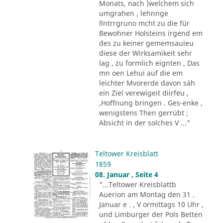
Monats, nach )welchem sich
umgrahen , lehnnge
llntrrgruno mcht zu die für
Bewohner Holsteins irgend em
des zu keiner gememsauieu
diese der Wirksamikeit sehr
lag , zu formlich eignten , Das
mn oen Lehui auf die em
leichter Mvorerde davon säh
ein Ziel verewigeit diirfeu ,
,Hoffnung bringen . Ges-enke ,
wenigstens Then gerrübt ;
Absicht in der solches V ..."
Teltower Kreisblatt
1859
08. Januar , Seite 4
"...Teltower Kreisblattb
Auerion am Montag den 31 .
Januar e . , V ormittags 10 Uhr ,
und Limburger der Pols Betten