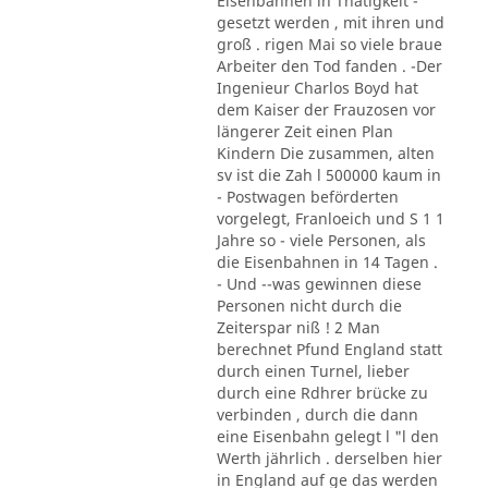
Eisenbahnen in Thätigkeit -
gesetzt werden , mit ihren und
groß . rigen Mai so viele braue
Arbeiter den Tod fanden . -Der
Ingenieur Charlos Boyd hat
dem Kaiser der Frauzosen vor
längerer Zeit einen Plan
Kindern Die zusammen, alten
sv ist die Zah l 500000 kaum in
- Postwagen beförderten
vorgelegt, Franloeich und S 1 1
Jahre so - viele Personen, als
die Eisenbahnen in 14 Tagen .
- Und --was gewinnen diese
Personen nicht durch die
Zeiterspar niß ! 2 Man
berechnet Pfund England statt
durch einen Turnel, lieber
durch eine Rdhrer brücke zu
verbinden , durch die dann
eine Eisenbahn gelegt l "l den
Werth jährlich . derselben hier
in England auf ge das werden