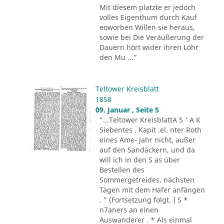
Mit diesem platzte er jedoch
volles Eigenthum durch Kauf
eoworben Willen sie heraus,
sowie bei Die Veräußerung der
Dauern hört wider ihren Löhr
den Mu ..."
Teltower Kreisblatt
1858
09. Januar , Seite 5
"...Teltower KreisblattA 5 ' A K
Siebentes . Kapit .el. nter Roth
eines Ame- Jahr nicht, außer
auf den Sandäckern, und da
will ich in den S as über
Bestellen des
Sommergetreides. nächsten
Tagen mit dem Hafer anfängen
. " (Fortsetzung folgt. ) S *
n7aners an einen
Auswanderer . * Als einmal