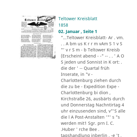
Teltower Kreisblatt
1858
02. Januar , Seite 1
"...Teltower Kreisblatt- Ar . vm.
. . A bm us K r r m vAm S 1 v S
"' v r S m - b Teltower Kreisb
(Erscheint abend - -" -- . . ' A O
S jeden und Sonnist in K ort: .
die der ' -- Quartal früh
Inserate, in "v -
Charlottenburg ziehen durch
die zu be - Expedition Expe -
Charlottenburg bi dion ,
Kirchstraße 26, ausbärts durch
und Donnerstag Nachntirtag 4
uhr einzusenden sind, v"'S alle
die l A Post-Anstalten '"' s "s
werden mit1 Sgr. prn I. C.
.Huber ' rche Bee .
tagshandlung inberlin . -e 't ,