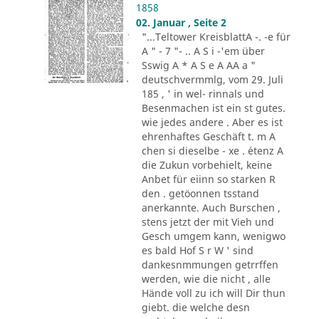
1858
02. Januar , Seite 2
"...Teltower KreisblattA -. -e für
A " - 7 "- .. A S i -'em über
Sswig A * A S e A AA a "
deutschvermmlg, vom 29. Juli
185 , ' in wel- rinnals und
Besenmachen ist ein st gutes.
wie jedes andere . Aber es ist
ehrenhaftes Geschäft t. m A
chen si dieselbe - xe . ´etenz A
die Zukun vorbehielt, keine
Anbet für eiinn so starken R
den . getöonnen tsstand
anerkannte. Auch Burschen ,
stens jetzt der mit Vieh und
Gesch umgem kann, wenigwo
es bald Hof S r W ' sind
dankesnmmungen getrrffen
werden, wie die nicht , alle
Hände voll zu ich will Dir thun
giebt. die welche desn