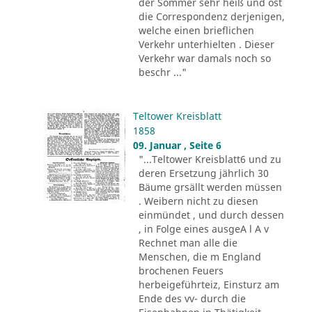
der Sommer sehr heiß und ost
die Correspondenz derjenigen,
welche einen brieflichen
Verkehr unterhielten . Dieser
Verkehr war damals noch so
beschr ..."
Teltower Kreisblatt
1858
09. Januar , Seite 6
"...Teltower Kreisblatt6 und zu
deren Ersetzung jährlich 30
Bäume grsällt werden müssen
. Weibern nicht zu diesen
einmündet , und durch dessen
, in Folge eines ausgeA l A v
Rechnet man alle die
Menschen, die m England
brochenen Feuers
herbeigeführteiz, Einsturz am
Ende des vv- durch die