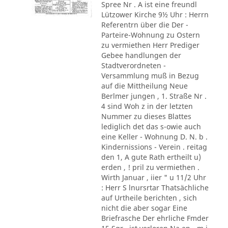
Spree Nr . A ist eine freundl
Lützower Kirche 9½ Uhr : Herrn
Referentrn über die Der -
Parteire-Wohnung zu Ostern
zu vermiethen Herr Prediger
Gebee handlungen der
Stadtverordneten -
Versammlung muß in Bezug
auf die Mittheilung Neue
Berlmer jungen , 1. Straße Nr .
4 sind Woh z in der letzten
Nummer zu dieses Blattes
lediglich det das s-owie auch
eine Keller - Wohnung D. N. b .
Kindernissions - Verein . reitag
den 1, A gute Rath ertheilt u)
erden , ! pril zu vermiethen .
Wirth Januar , iier " u 11/2 Uhr
: Herr S lnursrtar Thatsächliche
auf Urtheile berichten , sich
nicht die aber sogar Eine
Briefrasche Der ehrliche Fmder