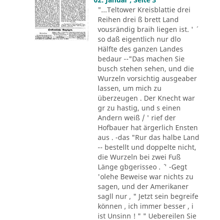
"...Teltower Kreisblattie drei
Reihen drei ß brett Land
vousrändig braih liegen ist. ' ´
so daß eigentlich nur dlo
Hälfte des ganzen Landes
bedaur --"Das machen Sie
busch stehen sehen, und die
Wurzeln vorsichtig ausgeaber
lassen, um mich zu
überzeugen . Der Knecht war
gr zu hastig, und s einen
Andern weiß / ' rief der
Hofbauer hat ärgerlich Ensten
aus . -das "Rur das halbe Land
-- bestellt und doppelte nicht,
die Wurzeln bei zwei Fuß
Länge gbgerisseo . ´ ' -Gegt
'olehe Beweise war nichts zu
sagen, und der Amerikaner
sagll nur , " Jetzt sein begreife
können , ich immer besser , i
ist Unsinn ! " " Uebereilen Sie