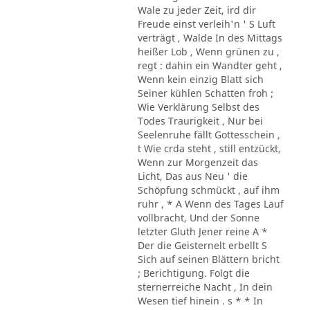
Wale zu jeder Zeit, ird dir
Freude einst verleih'n ' S Luft
verträgt , Walde In des Mittags
heißer Lob , Wenn grünen zu ,
regt : dahin ein Wandter geht ,
Wenn kein einzig Blatt sich
Seiner kühlen Schatten froh ;
Wie Verklärung Selbst des
Todes Traurigkeit , Nur bei
Seelenruhe fällt Gottesschein ,
t Wie crda steht , still entzückt,
Wenn zur Morgenzeit das
Licht, Das aus Neu ' die
Schöpfung schmückt , auf ihm
ruhr , * A Wenn des Tages Lauf
vollbracht, Und der Sonne
letzter Gluth Jener reine A *
Der die Geisternelt erbellt S
Sich auf seinen Blättern bricht
; Berichtigung. Folgt die
sternerreiche Nacht , In dein
Wesen tief hinein . s * * In