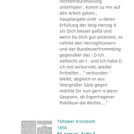
rechtehreureheilung
unterliqlen , Komm zu mir auf
den Arbeit geben ,
Hauptangele undr -u deren
Erfüllung der önig-Herzog K
siir Dich besser paßd und
wenn Du Dich gut anlässest, so
nehme den Herzogthümern
und der Bundesverfrsmmbing
gegenüber das i D ich
vielleicht als t . und Ich habe D
ich mit verbornett, wieder
frrthelfen . " verbunden '
bleibt, obgleich er aus
libergroßer Güte gegen
möchte Dir nun gern V alenn
Gesponn, ob Eoperhagener
Publikum die Rechte ..."
Teltower Kreisblatt
1858
02. Januar , Seite 3