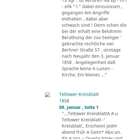
15 Sgr . ist verloren Na ep - m i
- elik " l " dabei einzuiossen ,
gegangen Am Angriffe
enthalten , dabei aber
schwach sind ! Denn schen die
bei der erhält eine Belohmm
Berathung der zuv Seeliger '
gebrachte rechtliche von
Berliner Straße 57 . onntage
nach Neujahr den 3. Januar
1858 . Angelegenheit daß
Sprache keine A Luisen -
Kirche. Em kleines ..."
Teltower Kreisblatt
1858
09. Januar , Seite 1
"...Teltower KreisblattA A u
Teltower Kreisblatt -'
Kreisblatt.. Erscheint jedm
abend früh A Sonn* Abo un.
8½ A pro -- Quarta Irtser und