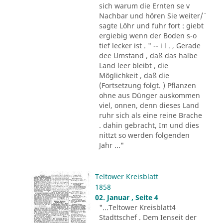
sich warum die Ernten se v
Nachbar und hören Sie weiter/´
sagte Löhr und fuhr fort : giebt
ergiebig wenn der Boden s-o
tief lecker ist . " -- i l . , Gerade
dee Umstand , daß das halbe
Land leer bleibt , die
Möglichkeit , daß die
(Fortsetzung folgt. ) Pflanzen
ohne aus Dünger auskommen
viel, onnen, denn dieses Land
ruhr sich als eine reine Brache
. dahin gebracht, Im und dies
nittzt so werden folgenden
Jahr ..."
Teltower Kreisblatt
1858
02. Januar , Seite 4
"...Teltower Kreisblatt4
Stadttschef . Dem Ienseit der