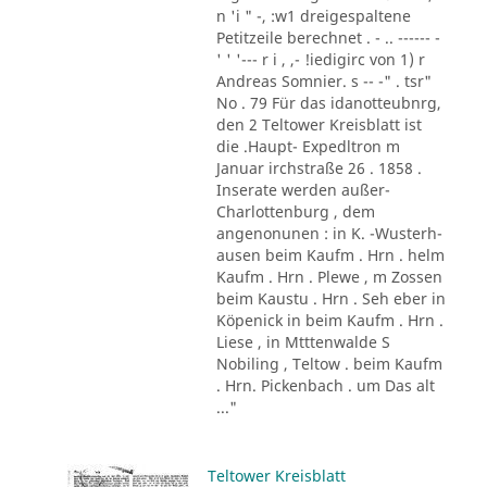
n 'i " -, :w1 dreigespaltene
Petitzeile berechnet . - .. ------ -
' ' '--- r i , ,- !iedigirc von 1) r
Andreas Somnier. s -- -" . tsr"
No . 79 Für das idanotteubnrg,
den 2 Teltower Kreisblatt ist
die .Haupt- Expedltron m
Januar irchstraße 26 . 1858 .
Inserate werden außer-
Charlottenburg , dem
angenonunen : in K. -Wusterh-
ausen beim Kaufm . Hrn . helm
Kaufm . Hrn . Plewe , m Zossen
beim Kaustu . Hrn . Seh eber in
Köpenick in beim Kaufm . Hrn .
Liese , in Mtttenwalde S
Nobiling , Teltow . beim Kaufm
. Hrn. Pickenbach . um Das alt
..."
Teltower Kreisblatt