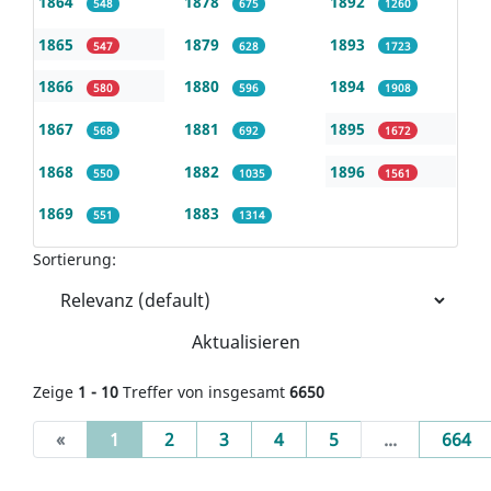
1864
1878
1892
548
675
1260
1865
1879
1893
547
628
1723
1866
1880
1894
580
596
1908
1867
1881
1895
568
692
1672
1868
1882
1896
550
1035
1561
1869
1883
551
1314
Sortierung:
Aktualisieren
Zeige
1 - 10
Treffer von insgesamt
6650
(current)
«
1
2
3
4
5
...
664