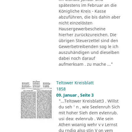
spätestens im Februar an die
Königliche Kreis - Kasse
abzuführen, die bis dahin aber
nicht einzelösten
Hausergewerbescheine
hierher zurückzureichen. Die
übrigen Steuerzettel sind den
Gewerbetreibenden sog le ich
auszuhändigen und dieselben
dabei noch darauf
aufmerksam . zu mache ..."
Teltower Kreisblatt
1858
09. Januar , Seite 3
"...Teltower Kreisblatt3 . Willst
du seh ' n , wie Seelenruh Sich
mit hoher Sieh dem evlenrub.
usi dea: evlenrub . Wie sein
Athen woanig wehr v v Lernst
du rndig also stin V on vem