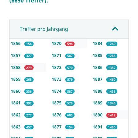
(6650 Treffer):
Treffer pro Jahrgang
1856
1870
1884
156
594
1249
1857
1871
1885
327
582
1266
1858
1872
1886
279
570
1387
1859
1873
1887
268
579
1460
1860
1874
1888
336
587
1435
1861
1875
1889
392
576
1346
1862
1876
1890
277
605
1417
1863
1877
1891
457
154
1460